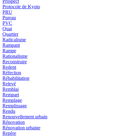
Prospect
Protocole de Kyoto
PRU
Pureau
PVC
Quai
Quartier
Radicalisme
Rampant
Rampe
Rationalisme
Reconstruire
Redent
Réfection
Réhabilitation
Relevé
Remblai
Rempart
Remplage
Remplissage
Rendu
Renouvellement urbain
Rénovation
Rénovation urbaine
Repère