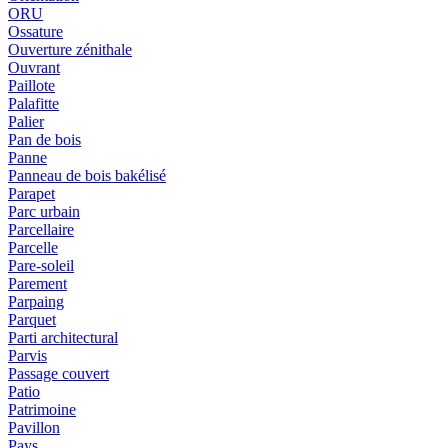
ORU
Ossature
Ouverture zénithale
Ouvrant
Paillote
Palafitte
Palier
Pan de bois
Panne
Panneau de bois bakélisé
Parapet
Parc urbain
Parcellaire
Parcelle
Pare-soleil
Parement
Parpaing
Parquet
Parti architectural
Parvis
Passage couvert
Patio
Patrimoine
Pavillon
Pays