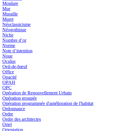
Moulure
Mur
Muraille
Muret
Néoclassicisme
Néogothique
Niche
Nombre d’or
Norme
Note d’intention
Noue
Oculus
Oeil-de-bœuf
Office
Opacité
OPAH
OPC
Opération de Renouvellement Urbain
Opération groupée
Opération programmée d'amélioration de l'habitat
Ordonnance
Ordre
Ordre des architectes
Oriel
Orientation