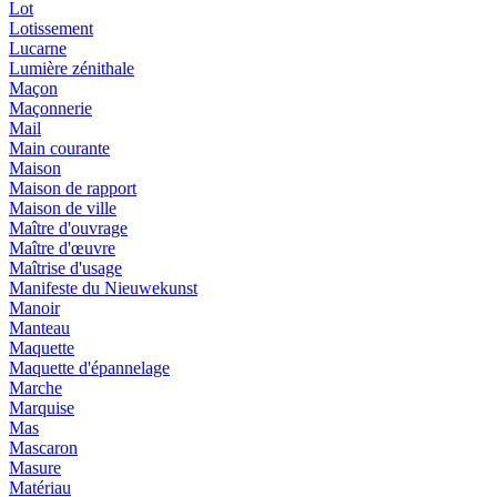
Lot
Lotissement
Lucarne
Lumière zénithale
Maçon
Maçonnerie
Mail
Main courante
Maison
Maison de rapport
Maison de ville
Maître d'ouvrage
Maître d'œuvre
Maîtrise d'usage
Manifeste du Nieuwekunst
Manoir
Manteau
Maquette
Maquette d'épannelage
Marche
Marquise
Mas
Mascaron
Masure
Matériau