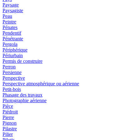
Paysage
Paysagiste
Peau
Peintre
Pénates
Pendentif
Pénétrante
Pergola
Périphérique
Périurbain
Permis de construire
Perron
Persienne
Perspective
Perspective atmosphérique ou aérienne
Petit-bois
Phasage des travaux
Photographie aérienne
Pièce
Piédroit
Pierre
Pignon
Pilastre
Pilier
Pilotis