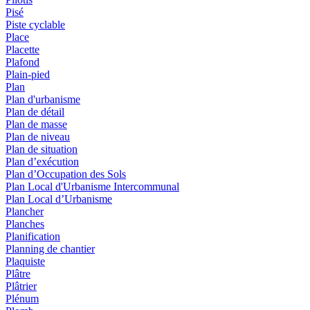
Pisé
Piste cyclable
Place
Placette
Plafond
Plain-pied
Plan
Plan d'urbanisme
Plan de détail
Plan de masse
Plan de niveau
Plan de situation
Plan d’exécution
Plan d’Occupation des Sols
Plan Local d'Urbanisme Intercommunal
Plan Local d’Urbanisme
Plancher
Planches
Planification
Planning de chantier
Plaquiste
Plâtre
Plâtrier
Plénum