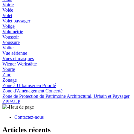
Voirie
Volée
Volet
Volet paysager
Volige
Volumétrie
Voussoir
Voussure
Voûte
Vue aérienne
Vues et masques
Wiener Werkstätte
Yourte
Zinc
Zonage
Zone à Urbaniser en Priorité
Zone d'Aménagement Concerté
Zone de Protection du Patrimoine Architectural, Urbain et Paysager
ZPPAUP
Haut de page
Contactez-nous
Articles récents