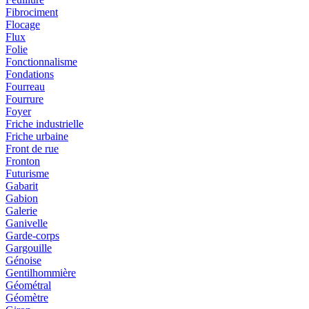
Fibrociment
Flocage
Flux
Folie
Fonctionnalisme
Fondations
Fourreau
Fourrure
Foyer
Friche industrielle
Friche urbaine
Front de rue
Fronton
Futurisme
Gabarit
Gabion
Galerie
Ganivelle
Garde-corps
Gargouille
Génoise
Gentilhommière
Géométral
Géomètre