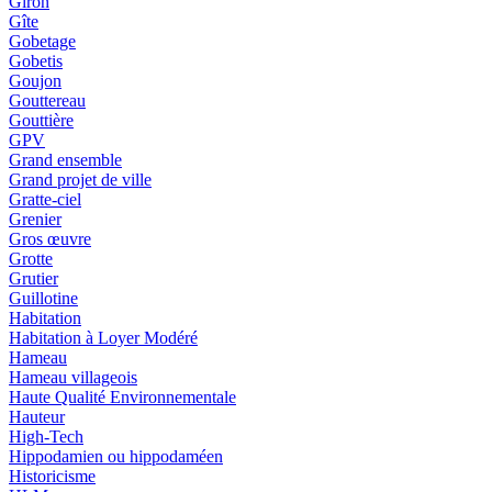
Giron
Gîte
Gobetage
Gobetis
Goujon
Gouttereau
Gouttière
GPV
Grand ensemble
Grand projet de ville
Gratte-ciel
Grenier
Gros œuvre
Grotte
Grutier
Guillotine
Habitation
Habitation à Loyer Modéré
Hameau
Hameau villageois
Haute Qualité Environnementale
Hauteur
High-Tech
Hippodamien ou hippodaméen
Historicisme