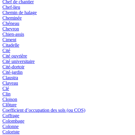
Chef de chantier
Chef-lieu
Chemin de halage
Cheminée
Chéneau
Chevron
Chien-assis
Ciment
Citadelle
Cité
Cité ouvrière
Cité universitaire
Cité-dortoir
Cité-jardin
Claustra
Claveau
Clé
Clin
Cloison
Clôture
Coefficient d’occupation des sols (ou COS)
Coffrage
Colombage
Colonne
Coloriste