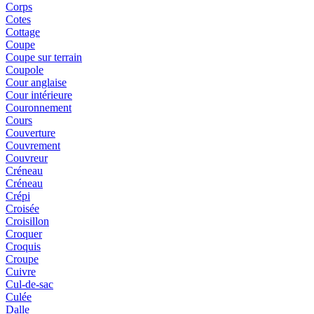
Corps
Cotes
Cottage
Coupe
Coupe sur terrain
Coupole
Cour anglaise
Cour intérieure
Couronnement
Cours
Couverture
Couvrement
Couvreur
Créneau
Créneau
Crépi
Croisée
Croisillon
Croquer
Croquis
Croupe
Cuivre
Cul-de-sac
Culée
Dalle