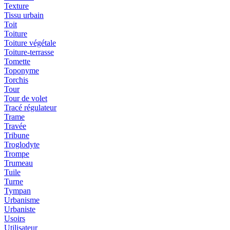
Texture
Tissu urbain
Toit
Toiture
Toiture végétale
Toiture-terrasse
Tomette
Toponyme
Torchis
Tour
Tour de volet
Tracé régulateur
Trame
Travée
Tribune
Troglodyte
Trompe
Trumeau
Tuile
Turne
Tympan
Urbanisme
Urbaniste
Usoirs
Utilisateur