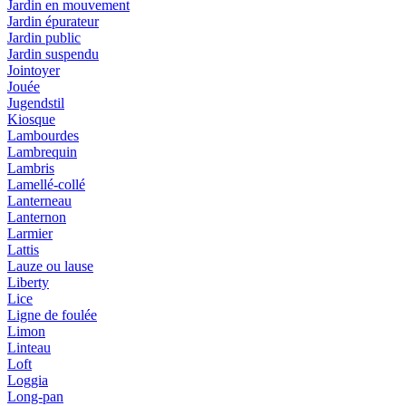
Jardin en mouvement
Jardin épurateur
Jardin public
Jardin suspendu
Jointoyer
Jouée
Jugendstil
Kiosque
Lambourdes
Lambrequin
Lambris
Lamellé-collé
Lanterneau
Lanternon
Larmier
Lattis
Lauze ou lause
Liberty
Lice
Ligne de foulée
Limon
Linteau
Loft
Loggia
Long-pan