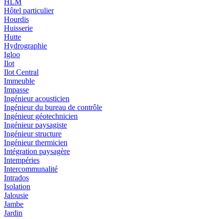
HLM
Hôtel particulier
Hourdis
Huisserie
Hutte
Hydrographie
Igloo
Ilot
Ilot Central
Immeuble
Impasse
Ingénieur acousticien
Ingénieur du bureau de contrôle
Ingénieur géotechnicien
Ingénieur paysagiste
Ingénieur structure
Ingénieur thermicien
Intégration paysagère
Intempéries
Intercommunalité
Intrados
Isolation
Jalousie
Jambe
Jardin