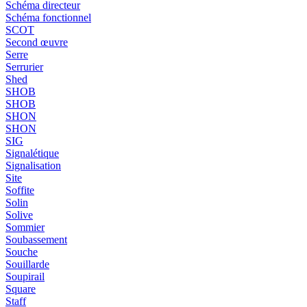
Schéma directeur
Schéma fonctionnel
SCOT
Second œuvre
Serre
Serrurier
Shed
SHOB
SHOB
SHON
SHON
SIG
Signalétique
Signalisation
Site
Soffite
Solin
Solive
Sommier
Soubassement
Souche
Souillarde
Soupirail
Square
Staff