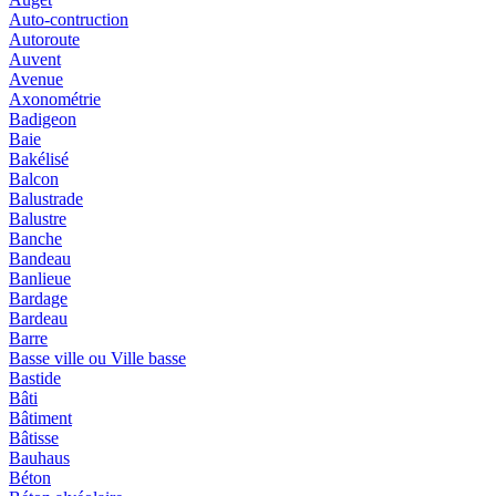
Auto-contruction
Autoroute
Auvent
Avenue
Axonométrie
Badigeon
Baie
Bakélisé
Balcon
Balustrade
Balustre
Banche
Bandeau
Banlieue
Bardage
Bardeau
Barre
Basse ville ou Ville basse
Bastide
Bâti
Bâtiment
Bâtisse
Bauhaus
Béton