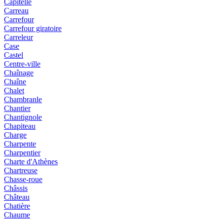
Capitelle
Carreau
Carrefour
Carrefour giratoire
Carreleur
Case
Castel
Centre-ville
Chaînage
Chaîne
Chalet
Chambranle
Chantier
Chantignole
Chapiteau
Charge
Charpente
Charpentier
Charte d'Athènes
Chartreuse
Chasse-roue
Châssis
Château
Chatière
Chaume