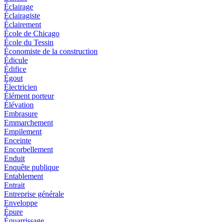
Éclairage
Éclairagiste
Éclairement
École de Chicago
École du Tessin
Économiste de la construction
Édicule
Édifice
Égout
Électricien
Élément porteur
Élévation
Embrasure
Emmarchement
Empilement
Enceinte
Encorbellement
Enduit
Enquête publique
Entablement
Entrait
Entreprise générale
Enveloppe
Épure
Équarrissage