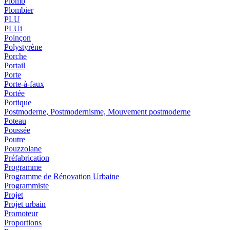
Plomb
Plombier
PLU
PLUi
Poinçon
Polystyrène
Porche
Portail
Porte
Porte-à-faux
Portée
Portique
Postmoderne, Postmodernisme, Mouvement postmoderne
Poteau
Poussée
Poutre
Pouzzolane
Préfabrication
Programme
Programme de Rénovation Urbaine
Programmiste
Projet
Projet urbain
Promoteur
Proportions