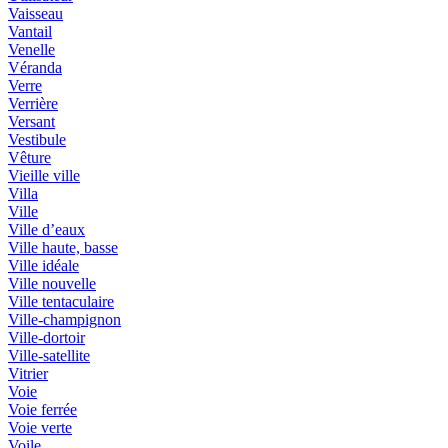
Vaisseau
Vantail
Venelle
Véranda
Verre
Verrière
Versant
Vestibule
Vêture
Vieille ville
Villa
Ville
Ville d’eaux
Ville haute, basse
Ville idéale
Ville nouvelle
Ville tentaculaire
Ville-champignon
Ville-dortoir
Ville-satellite
Vitrier
Voie
Voie ferrée
Voie verte
Voile