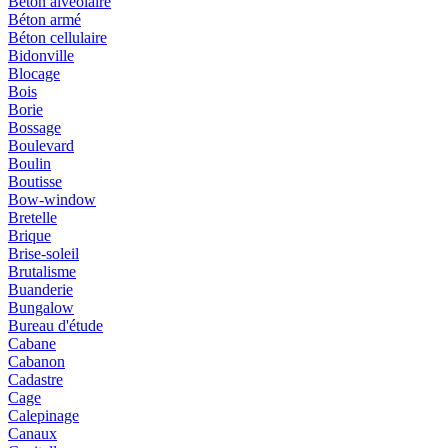
Béton alvéolaire
Béton armé
Béton cellulaire
Bidonville
Blocage
Bois
Borie
Bossage
Boulevard
Boulin
Boutisse
Bow-window
Bretelle
Brique
Brise-soleil
Brutalisme
Buanderie
Bungalow
Bureau d'étude
Cabane
Cabanon
Cadastre
Cage
Calepinage
Canaux