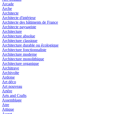
Arcade
Arche
Architecte
Architecte d'intérieur
Architecte des bâtiments de France
Architecte paysagiste
Architecture
Architecture absolue
Architecture classique
Architecture durable ou écologique
Architecture fonctionnaliste
Architecture moderne
Architecture monolithique
Architecture organique
Architrave
Archivolte
Ardoise
Art déco
Art nouveau
Artère
Arts and Crafts
Assemblage
Atre
Attique
Auget