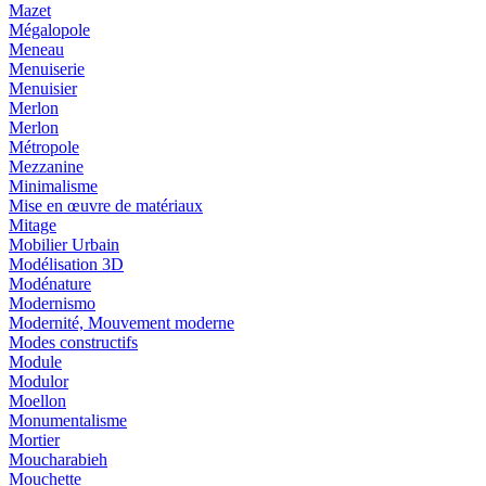
Mazet
Mégalopole
Meneau
Menuiserie
Menuisier
Merlon
Merlon
Métropole
Mezzanine
Minimalisme
Mise en œuvre de matériaux
Mitage
Mobilier Urbain
Modélisation 3D
Modénature
Modernismo
Modernité, Mouvement moderne
Modes constructifs
Module
Modulor
Moellon
Monumentalisme
Mortier
Moucharabieh
Mouchette