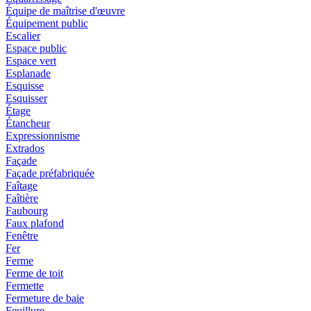
Équipe de maîtrise d'œuvre
Équipement public
Escalier
Espace public
Espace vert
Esplanade
Esquisse
Esquisser
Étage
Étancheur
Expressionnisme
Extrados
Façade
Façade préfabriquée
Faîtage
Faîtière
Faubourg
Faux plafond
Fenêtre
Fer
Ferme
Ferme de toit
Fermette
Fermeture de baie
Feuillure