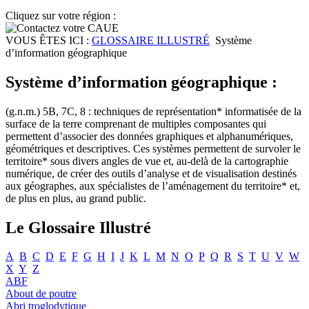
Cliquez sur votre région :
VOUS ÊTES ICI :
GLOSSAIRE ILLUSTRÉ
Système
d’information géographique
Système d’information géographique :
(g.n.m.) 5B, 7C, 8 : techniques de représentation* informatisée de la
surface de la terre comprenant de multiples composantes qui
permettent d’associer des données graphiques et alphanumériques,
géométriques et descriptives. Ces systèmes permettent de survoler le
territoire* sous divers angles de vue et, au-delà de la cartographie
numérique, de créer des outils d’analyse et de visualisation destinés
aux géographes, aux spécialistes de l’aménagement du territoire* et,
de plus en plus, au grand public.
Le Glossaire Illustré
A
B
C
D
E
F
G
H
I
J
K
L
M
N
O
P
Q
R
S
T
U
V
W
X
Y
Z
ABF
About de poutre
Abri troglodytique