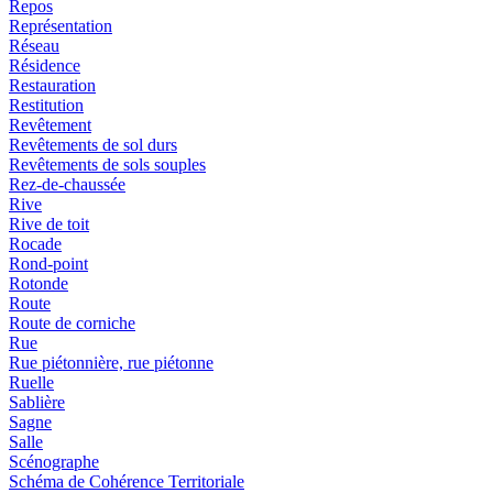
Repos
Représentation
Réseau
Résidence
Restauration
Restitution
Revêtement
Revêtements de sol durs
Revêtements de sols souples
Rez-de-chaussée
Rive
Rive de toit
Rocade
Rond-point
Rotonde
Route
Route de corniche
Rue
Rue piétonnière, rue piétonne
Ruelle
Sablière
Sagne
Salle
Scénographe
Schéma de Cohérence Territoriale