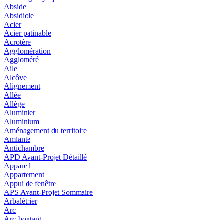
Abside
Absidiole
Acier
Acier patinable
Acrotère
Agglomération
Aggloméré
Aile
Alcôve
Alignement
Allée
Allège
Aluminier
Aluminium
Aménagement du territoire
Amiante
Antichambre
APD Avant-Projet Détaillé
Appareil
Appartement
Appui de fenêtre
APS Avant-Projet Sommaire
Arbalétrier
Arc
Arc-boutant