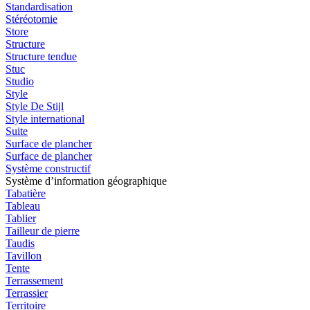
Standardisation
Stéréotomie
Store
Structure
Structure tendue
Stuc
Studio
Style
Style De Stijl
Style international
Suite
Surface de plancher
Surface de plancher
Système constructif
Système d’information géographique
Tabatière
Tableau
Tablier
Tailleur de pierre
Taudis
Tavillon
Tente
Terrassement
Terrassier
Territoire