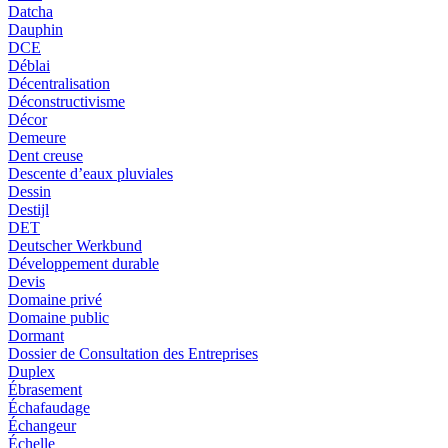
Datcha
Dauphin
DCE
Déblai
Décentralisation
Déconstructivisme
Décor
Demeure
Dent creuse
Descente d’eaux pluviales
Dessin
Destijl
DET
Deutscher Werkbund
Développement durable
Devis
Domaine privé
Domaine public
Dormant
Dossier de Consultation des Entreprises
Duplex
Ébrasement
Échafaudage
Échangeur
Échelle