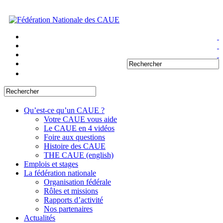
Qu’est-ce qu’un CAUE ?
Votre CAUE vous aide
Le CAUE en 4 vidéos
Foire aux questions
Histoire des CAUE
THE CAUE (english)
Emplois et stages
La fédération nationale
Organisation fédérale
Rôles et missions
Rapports d’activité
Nos partenaires
Actualités