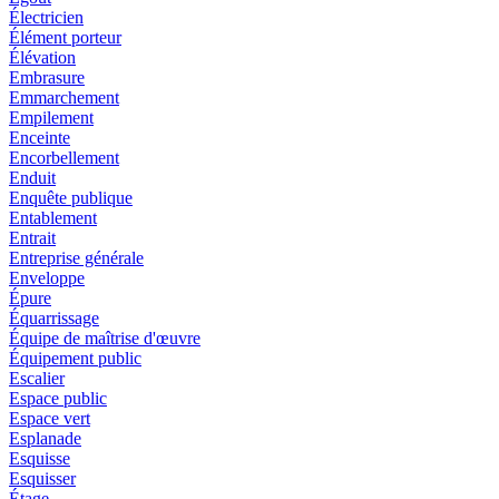
Électricien
Élément porteur
Élévation
Embrasure
Emmarchement
Empilement
Enceinte
Encorbellement
Enduit
Enquête publique
Entablement
Entrait
Entreprise générale
Enveloppe
Épure
Équarrissage
Équipe de maîtrise d'œuvre
Équipement public
Escalier
Espace public
Espace vert
Esplanade
Esquisse
Esquisser
Étage