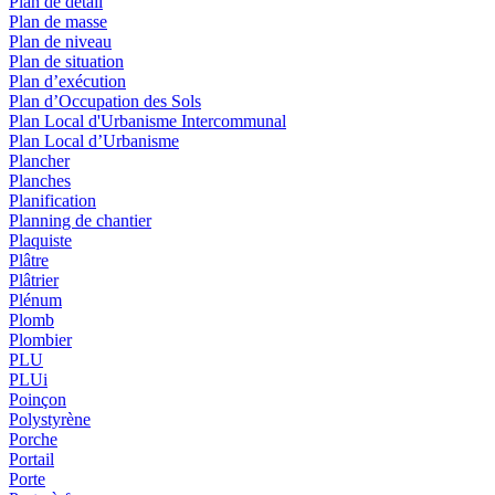
Plan de détail
Plan de masse
Plan de niveau
Plan de situation
Plan d’exécution
Plan d’Occupation des Sols
Plan Local d'Urbanisme Intercommunal
Plan Local d’Urbanisme
Plancher
Planches
Planification
Planning de chantier
Plaquiste
Plâtre
Plâtrier
Plénum
Plomb
Plombier
PLU
PLUi
Poinçon
Polystyrène
Porche
Portail
Porte