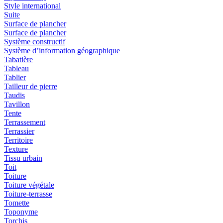
Style international
Suite
Surface de plancher
Surface de plancher
Système constructif
Système d’information géographique
Tabatière
Tableau
Tablier
Tailleur de pierre
Taudis
Tavillon
Tente
Terrassement
Terrassier
Territoire
Texture
Tissu urbain
Toit
Toiture
Toiture végétale
Toiture-terrasse
Tomette
Toponyme
Torchis