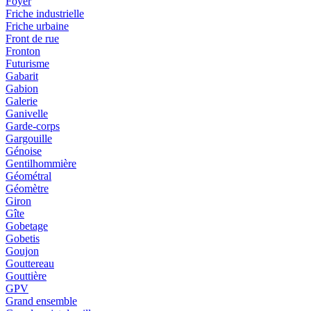
Foyer
Friche industrielle
Friche urbaine
Front de rue
Fronton
Futurisme
Gabarit
Gabion
Galerie
Ganivelle
Garde-corps
Gargouille
Génoise
Gentilhommière
Géométral
Géomètre
Giron
Gîte
Gobetage
Gobetis
Goujon
Gouttereau
Gouttière
GPV
Grand ensemble