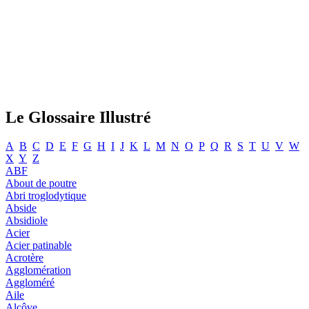
Le Glossaire Illustré
A
B
C
D
E
F
G
H
I
J
K
L
M
N
O
P
Q
R
S
T
U
V
W
X
Y
Z
ABF
About de poutre
Abri troglodytique
Abside
Absidiole
Acier
Acier patinable
Acrotère
Agglomération
Aggloméré
Aile
Alcôve