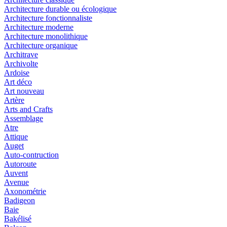
Architecture durable ou écologique
Architecture fonctionnaliste
Architecture moderne
Architecture monolithique
Architecture organique
Architrave
Archivolte
Ardoise
Art déco
Art nouveau
Artère
Arts and Crafts
Assemblage
Atre
Attique
Auget
Auto-contruction
Autoroute
Auvent
Avenue
Axonométrie
Badigeon
Baie
Bakélisé