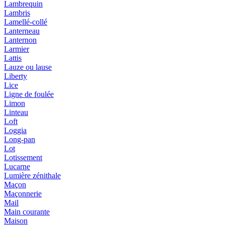
Lambrequin
Lambris
Lamellé-collé
Lanterneau
Lanternon
Larmier
Lattis
Lauze ou lause
Liberty
Lice
Ligne de foulée
Limon
Linteau
Loft
Loggia
Long-pan
Lot
Lotissement
Lucarne
Lumière zénithale
Maçon
Maçonnerie
Mail
Main courante
Maison