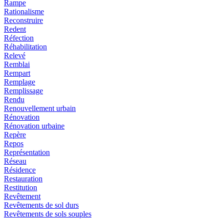
Rampe
Rationalisme
Reconstruire
Redent
Réfection
Réhabilitation
Relevé
Remblai
Rempart
Remplage
Remplissage
Rendu
Renouvellement urbain
Rénovation
Rénovation urbaine
Repère
Repos
Représentation
Réseau
Résidence
Restauration
Restitution
Revêtement
Revêtements de sol durs
Revêtements de sols souples