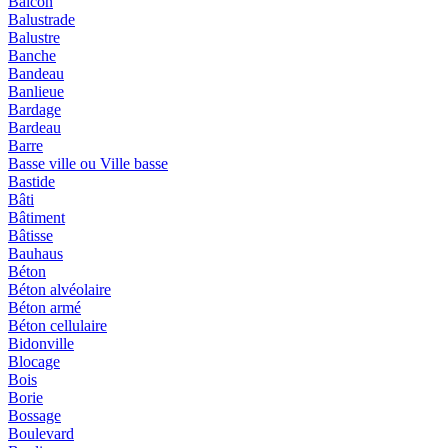
Balcon
Balustrade
Balustre
Banche
Bandeau
Banlieue
Bardage
Bardeau
Barre
Basse ville ou Ville basse
Bastide
Bâti
Bâtiment
Bâtisse
Bauhaus
Béton
Béton alvéolaire
Béton armé
Béton cellulaire
Bidonville
Blocage
Bois
Borie
Bossage
Boulevard