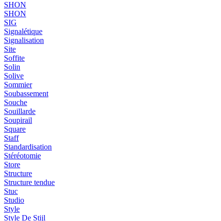
SHON
SHON
SIG
Signalétique
Signalisation
Site
Soffite
Solin
Solive
Sommier
Soubassement
Souche
Souillarde
Soupirail
Square
Staff
Standardisation
Stéréotomie
Store
Structure
Structure tendue
Stuc
Studio
Style
Style De Stijl