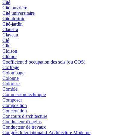
Cité
Cité ouvrière
Cité universitaire
Cité-dortoir
Cité-jardin
Claustra
Claveau
Clé
Clin
Cloison
Clôture
Coefficient d’occupation des sols (ou COS)
Coffrage
Colombage
Colonne
Coloriste
Comble
Commission technique
Composer
Composition
Concertation
Concours d'architecture
Conducteur d'engins
Conducteur de travaux
Congrès International d’Architecture Moderne