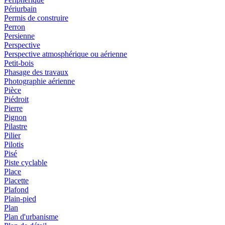
Périurbain
Permis de construire
Perron
Persienne
Perspective
Perspective atmosphérique ou aérienne
Petit-bois
Phasage des travaux
Photographie aérienne
Pièce
Piédroit
Pierre
Pignon
Pilastre
Pilier
Pilotis
Pisé
Piste cyclable
Place
Placette
Plafond
Plain-pied
Plan
Plan d'urbanisme