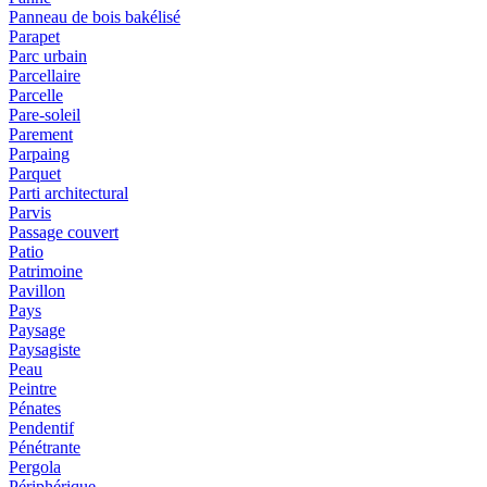
Panneau de bois bakélisé
Parapet
Parc urbain
Parcellaire
Parcelle
Pare-soleil
Parement
Parpaing
Parquet
Parti architectural
Parvis
Passage couvert
Patio
Patrimoine
Pavillon
Pays
Paysage
Paysagiste
Peau
Peintre
Pénates
Pendentif
Pénétrante
Pergola
Périphérique