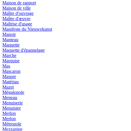
Maison de rapport
Maison de ville
Maître d'ouvrage
Maître d'œuvre
Maîtrise d'usage
Manifeste du Nieuwekunst
Manoir
Manteau
Maquette
Maquette d'épannelage
Marche
Marquise
Mas
Mascaron
Masure
Matériau
Mazet
Mégalopole
Meneau
Menuiserie
Menuisier
Merlon
Merlon
Métropole
Mezzanine