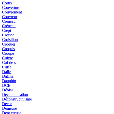
Cours
Couverture
Couvrement
Couvreur
Créneau
Créneau
Crépi
Croisée
Croisillon
Croquer
Croquis
Croupe
Cuivre
Cul-de-sac
Culée
Dalle
Datcha
Dauphin
DCE
Déblai
Décentralisation
Déconstructivisme
Décor
Demeure
Dent creuse