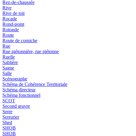
Rez-de-chaussée
Rive
Rive de toit
Rocade
Rond-point
Rotonde
Route
Route de corniche
Rue
Rue piétonnière, rue piétonne
Ruelle
Sablière
Sagne
Salle
Scénographe
Schéma de Cohérence Territoriale
Schéma directeur
Schéma fonctionnel
SCOT
Second œuvre
Serre
Serrurier
Shed
SHOB
SHOB