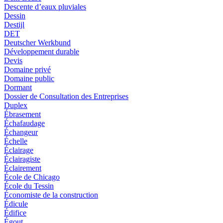
Descente d’eaux pluviales
Dessin
Destijl
DET
Deutscher Werkbund
Développement durable
Devis
Domaine privé
Domaine public
Dormant
Dossier de Consultation des Entreprises
Duplex
Ébrasement
Échafaudage
Échangeur
Échelle
Éclairage
Éclairagiste
Éclairement
École de Chicago
École du Tessin
Économiste de la construction
Édicule
Édifice
Égout