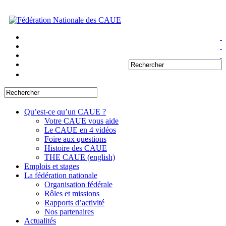
Qu’est-ce qu’un CAUE ?
Votre CAUE vous aide
Le CAUE en 4 vidéos
Foire aux questions
Histoire des CAUE
THE CAUE (english)
Emplois et stages
La fédération nationale
Organisation fédérale
Rôles et missions
Rapports d’activité
Nos partenaires
Actualités