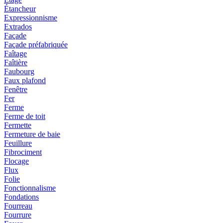
Étancheur
Expressionnisme
Extrados
Façade
Façade préfabriquée
Faîtage
Faîtière
Faubourg
Faux plafond
Fenêtre
Fer
Ferme
Ferme de toit
Fermette
Fermeture de baie
Feuillure
Fibrociment
Flocage
Flux
Folie
Fonctionnalisme
Fondations
Fourreau
Fourrure