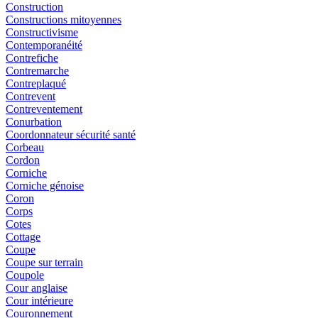
Construction
Constructions mitoyennes
Constructivisme
Contemporanéité
Contrefiche
Contremarche
Contreplaqué
Contrevent
Contreventement
Conurbation
Coordonnateur sécurité santé
Corbeau
Cordon
Corniche
Corniche génoise
Coron
Corps
Cotes
Cottage
Coupe
Coupe sur terrain
Coupole
Cour anglaise
Cour intérieure
Couronnement