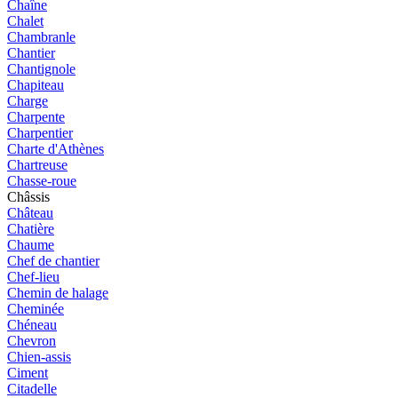
Chaîne
Chalet
Chambranle
Chantier
Chantignole
Chapiteau
Charge
Charpente
Charpentier
Charte d'Athènes
Chartreuse
Chasse-roue
Châssis
Château
Chatière
Chaume
Chef de chantier
Chef-lieu
Chemin de halage
Cheminée
Chéneau
Chevron
Chien-assis
Ciment
Citadelle