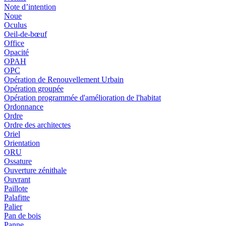
Note d’intention
Noue
Oculus
Oeil-de-bœuf
Office
Opacité
OPAH
OPC
Opération de Renouvellement Urbain
Opération groupée
Opération programmée d'amélioration de l'habitat
Ordonnance
Ordre
Ordre des architectes
Oriel
Orientation
ORU
Ossature
Ouverture zénithale
Ouvrant
Paillote
Palafitte
Palier
Pan de bois
Panne