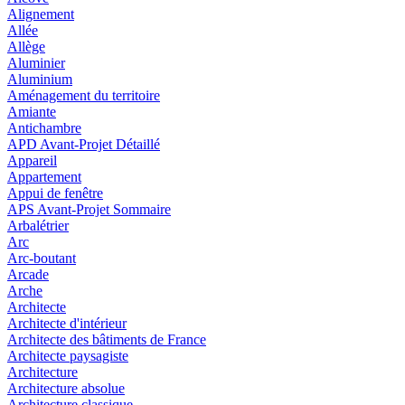
Alignement
Allée
Allège
Aluminier
Aluminium
Aménagement du territoire
Amiante
Antichambre
APD Avant-Projet Détaillé
Appareil
Appartement
Appui de fenêtre
APS Avant-Projet Sommaire
Arbalétrier
Arc
Arc-boutant
Arcade
Arche
Architecte
Architecte d'intérieur
Architecte des bâtiments de France
Architecte paysagiste
Architecture
Architecture absolue
Architecture classique