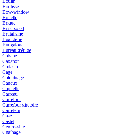
Boulin
Boutisse
Bow-window
Bretelle
Brique
Brise-soleil
Brutalisme
Buanderie
Bungalow
Bureau d'étude
Cabane
Cabanon
Cadastre
Cage
Calepinage
Canaux
Capitelle
Carreau
Carrefour
Carrefour giratoire
Carreleur
Case
Castel
Centre-ville
Chaînage