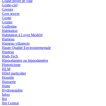
Grand projet de ville
Gratte-ciel
Grenier
Gros œuvre
Grotte
Grutier
Guillotine
Habitation
Habitation à Loyer Modéré
Hameau
Hameau villageois
Haute Qualité Environnementale
Hauteur
High-Tech
Hippodamien ou hippodaméen
Historicisme
HLM
Hôtel particulier
Hourdis
Huisserie
Hutte
Hydrographie
Igloo
Ilot
Ilot Central