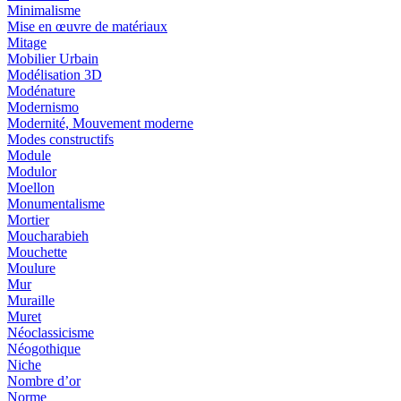
Minimalisme
Mise en œuvre de matériaux
Mitage
Mobilier Urbain
Modélisation 3D
Modénature
Modernismo
Modernité, Mouvement moderne
Modes constructifs
Module
Modulor
Moellon
Monumentalisme
Mortier
Moucharabieh
Mouchette
Moulure
Mur
Muraille
Muret
Néoclassicisme
Néogothique
Niche
Nombre d’or
Norme