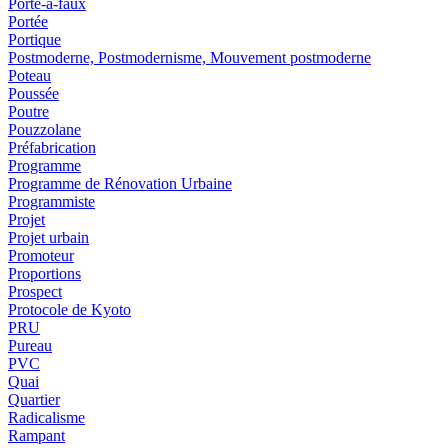
Porte-à-faux
Portée
Portique
Postmoderne, Postmodernisme, Mouvement postmoderne
Poteau
Poussée
Poutre
Pouzzolane
Préfabrication
Programme
Programme de Rénovation Urbaine
Programmiste
Projet
Projet urbain
Promoteur
Proportions
Prospect
Protocole de Kyoto
PRU
Pureau
PVC
Quai
Quartier
Radicalisme
Rampant