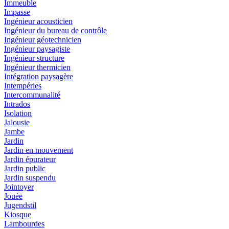
Immeuble
Impasse
Ingénieur acousticien
Ingénieur du bureau de contrôle
Ingénieur géotechnicien
Ingénieur paysagiste
Ingénieur structure
Ingénieur thermicien
Intégration paysagère
Intempéries
Intercommunalité
Intrados
Isolation
Jalousie
Jambe
Jardin
Jardin en mouvement
Jardin épurateur
Jardin public
Jardin suspendu
Jointoyer
Jouée
Jugendstil
Kiosque
Lambourdes