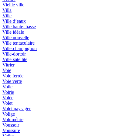
Vieille ville
Villa
Ville
Ville d’eaux
Ville haute, basse
Ville idéale
Ville nouvelle
Ville tentaculaire
Ville-champignon
Ville-dortoir
Ville-satellite
Vitrier
Voie
Voie ferrée
Voie verte
Voile
Voirie
Volée
Volet
Volet paysager
Volige
Volumétrie
Voussoir
Voussure
Voûte