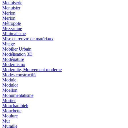
Menuiserie
Menuisier
Merlon
Merlon
Métropole
Mezzanine
Minimalisme
Mise en œuvre de matériaux
Mitage
Mobilier Urbain
Modélisation 3D
Modénature
Modernismo
Modernité, Mouvement moderne
Modes constructifs
Module
Modulor
Moellon
Monumentalisme
Mortier
Moucharabieh
Mouchette
Moulure
Mur
Muraille