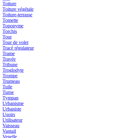
Toiture
Toiture végétale
Toiture-terrasse
Tomette
Toponyme
Torchis
Tour
Tour de volet
Tracé régulateur
Trame
Travée
Tribune
Troglodyte
Trompe
Trumeau
Tuile
Turne
Tympan
Urbanisme
Urbaniste
Usoirs
Utilisateur
Vaisseau
Vantail
Venelle