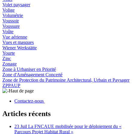
Volet paysager
Volige
Volumétrie
Voussoir
Voussure
Voûte
Vue aérienne
Vues et masques
Wiener Werkstätte
Yourte
Zinc
Zonage
Zone à Urbaniser en Priorité
Zone d'Aménagement Concerté
Zone de Protection du Patrimoine Architectural, Urbain et Paysager
ZPPAUP
Haut de page
Contactez-nous
Articles récents
23 Juil
La FNCAUE mobilisée pour le déploiement du «
Parcours Projet Habitat Rural »