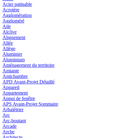
Acier patinable
Acrotère
Agglomération
Aggloméré
Aile
Alcôve
Alignement
Allée
Allège
Aluminier
Aluminium
Aménagement du territoire
Amiante
Antichambre
APD Avant-Projet Détaillé
Appareil
Appartement
Appui de fenêtre
APS Avant-Projet Sommaire
Arbalétrier
Arc
Arc-boutant
Arcade
Arche
Architecte