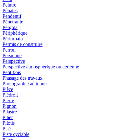
Peintre
Pénates
Pendentif
Pénétrante
Pergola
Périphérique
Périurbain
Permis de construire
Perron
Persienne
Perspective
Perspective atmosphérique ou aérienne
Petit-bois
Phasage des travaux
Photographie aérienne
Pièce
Piédroit
Pierre
Pignon
Pilastre
Pilier
Pilotis
Pisé
Piste cyclable
Place