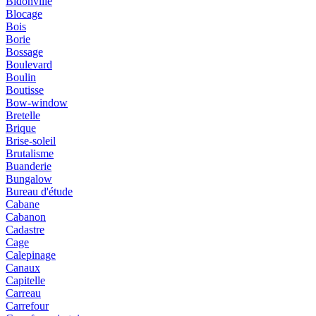
Bidonville
Blocage
Bois
Borie
Bossage
Boulevard
Boulin
Boutisse
Bow-window
Bretelle
Brique
Brise-soleil
Brutalisme
Buanderie
Bungalow
Bureau d'étude
Cabane
Cabanon
Cadastre
Cage
Calepinage
Canaux
Capitelle
Carreau
Carrefour