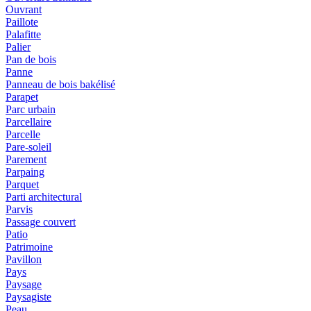
Ouvrant
Paillote
Palafitte
Palier
Pan de bois
Panne
Panneau de bois bakélisé
Parapet
Parc urbain
Parcellaire
Parcelle
Pare-soleil
Parement
Parpaing
Parquet
Parti architectural
Parvis
Passage couvert
Patio
Patrimoine
Pavillon
Pays
Paysage
Paysagiste
Peau