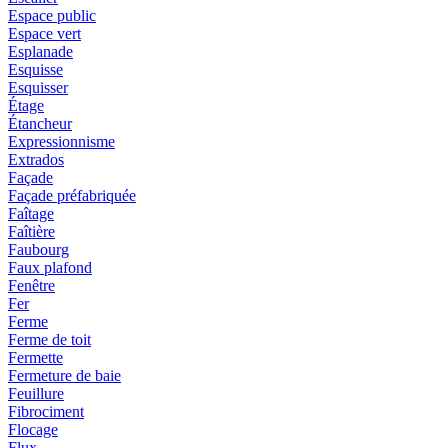
Espace public
Espace vert
Esplanade
Esquisse
Esquisser
Étage
Étancheur
Expressionnisme
Extrados
Façade
Façade préfabriquée
Faîtage
Faîtière
Faubourg
Faux plafond
Fenêtre
Fer
Ferme
Ferme de toit
Fermette
Fermeture de baie
Feuillure
Fibrociment
Flocage
Flux