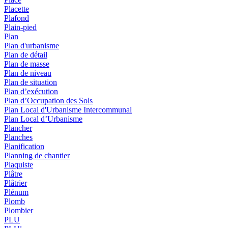
Placette
Plafond
Plain-pied
Plan
Plan d'urbanisme
Plan de détail
Plan de masse
Plan de niveau
Plan de situation
Plan d’exécution
Plan d’Occupation des Sols
Plan Local d'Urbanisme Intercommunal
Plan Local d’Urbanisme
Plancher
Planches
Planification
Planning de chantier
Plaquiste
Plâtre
Plâtrier
Plénum
Plomb
Plombier
PLU