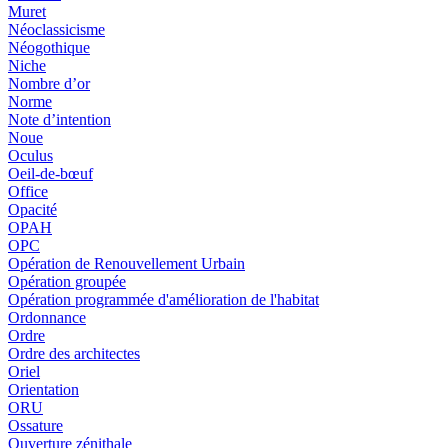
Muret
Néoclassicisme
Néogothique
Niche
Nombre d’or
Norme
Note d’intention
Noue
Oculus
Oeil-de-bœuf
Office
Opacité
OPAH
OPC
Opération de Renouvellement Urbain
Opération groupée
Opération programmée d'amélioration de l'habitat
Ordonnance
Ordre
Ordre des architectes
Oriel
Orientation
ORU
Ossature
Ouverture zénithale