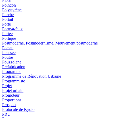
PLUi
Poinçon
Polystyrène
Porche
Portail
Porte
Porte-à-faux
Portée
Portique
Postmoderne, Postmodernisme, Mouvement postmoderne
Poteau
Poussée
Poutre
Pouzzolane
Préfabrication
Programme
Programme de Rénovation Urbaine
Programmiste
Projet
Projet urbain
Promoteur
Proportions
Prospect
Protocole de Kyoto
PRU