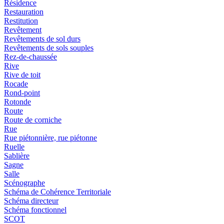
Résidence
Restauration
Restitution
Revêtement
Revêtements de sol durs
Revêtements de sols souples
Rez-de-chaussée
Rive
Rive de toit
Rocade
Rond-point
Rotonde
Route
Route de corniche
Rue
Rue piétonnière, rue piétonne
Ruelle
Sablière
Sagne
Salle
Scénographe
Schéma de Cohérence Territoriale
Schéma directeur
Schéma fonctionnel
SCOT