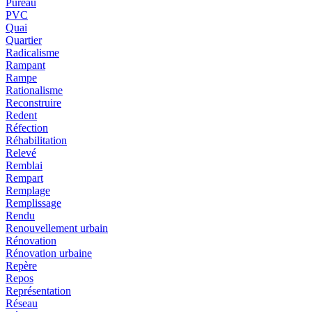
Pureau
PVC
Quai
Quartier
Radicalisme
Rampant
Rampe
Rationalisme
Reconstruire
Redent
Réfection
Réhabilitation
Relevé
Remblai
Rempart
Remplage
Remplissage
Rendu
Renouvellement urbain
Rénovation
Rénovation urbaine
Repère
Repos
Représentation
Réseau