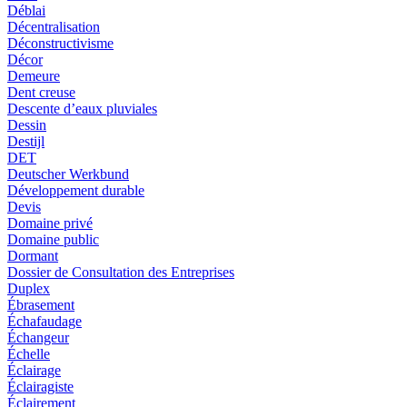
Déblai
Décentralisation
Déconstructivisme
Décor
Demeure
Dent creuse
Descente d’eaux pluviales
Dessin
Destijl
DET
Deutscher Werkbund
Développement durable
Devis
Domaine privé
Domaine public
Dormant
Dossier de Consultation des Entreprises
Duplex
Ébrasement
Échafaudage
Échangeur
Échelle
Éclairage
Éclairagiste
Éclairement