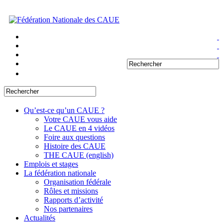
Qu’est-ce qu’un CAUE ?
Votre CAUE vous aide
Le CAUE en 4 vidéos
Foire aux questions
Histoire des CAUE
THE CAUE (english)
Emplois et stages
La fédération nationale
Organisation fédérale
Rôles et missions
Rapports d’activité
Nos partenaires
Actualités