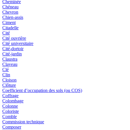
Cheminée
Chéneau
Chevron
Chien-assis
Ciment
Citadelle
Cité
Cité ouvrière
Cité universitaire
Cité-dortoir
Cité-jardin
Claustra
Claveau
Clé
Clin
Cloison
Clôture
Coefficient d’occupation des sols (ou COS)
Coffrage
Colombage
Colonne
Coloriste
Comble
Commission technique
Composer