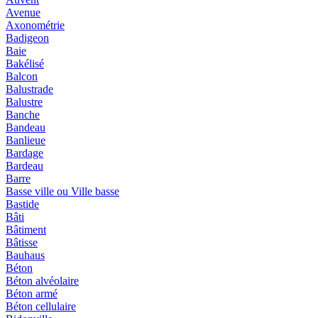
Avenue
Axonométrie
Badigeon
Baie
Bakélisé
Balcon
Balustrade
Balustre
Banche
Bandeau
Banlieue
Bardage
Bardeau
Barre
Basse ville ou Ville basse
Bastide
Bâti
Bâtiment
Bâtisse
Bauhaus
Béton
Béton alvéolaire
Béton armé
Béton cellulaire