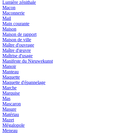
Lumière zénithale
Maçon
Maçonnerie
Mail
Main courante
Maison
Maison de rapport
Maison de ville
Maître d'ouvrage
Maître d'œuvre
Maîtrise d'usage
Manifeste du Nieuwekunst
Manoir
Manteau
Maquette
Maquette d'épannelage
Marche
Marquise
Mas
Mascaron
Masure
Matériau
Mazet
Mégalopole
Meneau