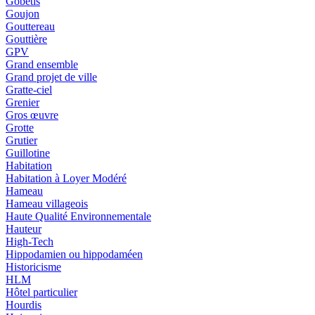
Gobetis
Goujon
Gouttereau
Gouttière
GPV
Grand ensemble
Grand projet de ville
Gratte-ciel
Grenier
Gros œuvre
Grotte
Grutier
Guillotine
Habitation
Habitation à Loyer Modéré
Hameau
Hameau villageois
Haute Qualité Environnementale
Hauteur
High-Tech
Hippodamien ou hippodaméen
Historicisme
HLM
Hôtel particulier
Hourdis