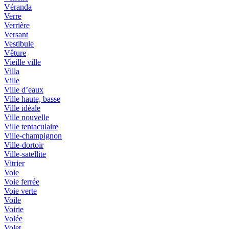
Véranda
Verre
Verrière
Versant
Vestibule
Vêture
Vieille ville
Villa
Ville
Ville d’eaux
Ville haute, basse
Ville idéale
Ville nouvelle
Ville tentaculaire
Ville-champignon
Ville-dortoir
Ville-satellite
Vitrier
Voie
Voie ferrée
Voie verte
Voile
Voirie
Volée
Volet