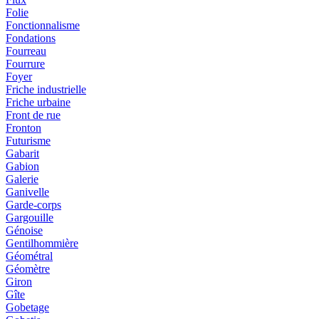
Folie
Fonctionnalisme
Fondations
Fourreau
Fourrure
Foyer
Friche industrielle
Friche urbaine
Front de rue
Fronton
Futurisme
Gabarit
Gabion
Galerie
Ganivelle
Garde-corps
Gargouille
Génoise
Gentilhommière
Géométral
Géomètre
Giron
Gîte
Gobetage