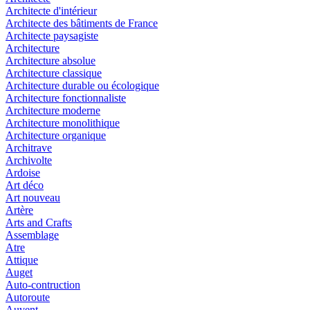
Architecte d'intérieur
Architecte des bâtiments de France
Architecte paysagiste
Architecture
Architecture absolue
Architecture classique
Architecture durable ou écologique
Architecture fonctionnaliste
Architecture moderne
Architecture monolithique
Architecture organique
Architrave
Archivolte
Ardoise
Art déco
Art nouveau
Artère
Arts and Crafts
Assemblage
Atre
Attique
Auget
Auto-contruction
Autoroute
Auvent