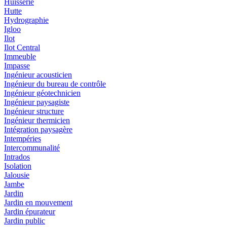
Huisserie
Hutte
Hydrographie
Igloo
Ilot
Ilot Central
Immeuble
Impasse
Ingénieur acousticien
Ingénieur du bureau de contrôle
Ingénieur géotechnicien
Ingénieur paysagiste
Ingénieur structure
Ingénieur thermicien
Intégration paysagère
Intempéries
Intercommunalité
Intrados
Isolation
Jalousie
Jambe
Jardin
Jardin en mouvement
Jardin épurateur
Jardin public