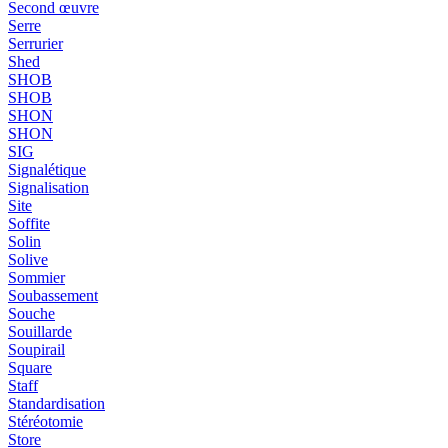
Second œuvre
Serre
Serrurier
Shed
SHOB
SHOB
SHON
SHON
SIG
Signalétique
Signalisation
Site
Soffite
Solin
Solive
Sommier
Soubassement
Souche
Souillarde
Soupirail
Square
Staff
Standardisation
Stéréotomie
Store