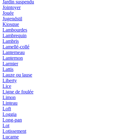
Jardin suspendu
Jointoyer
Jouée
Jugendstil
Kiosque
Lambourdes
Lambrequin
Lambris
Lamellé-collé
Lanterneau
Lanternon
Larmier
Lattis
Lauze ou lause
Liberty
Lice
Ligne de foulée
Limon
Linteau
Loft
Loggia
Long-pan
Lot
Lotissement
Lucarne