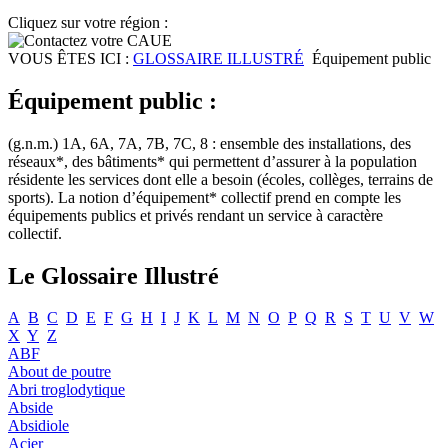
Cliquez sur votre région :
VOUS ÊTES ICI :
GLOSSAIRE ILLUSTRÉ
Équipement public
Équipement public :
(g.n.m.) 1A, 6A, 7A, 7B, 7C, 8 : ensemble des installations, des
réseaux*, des bâtiments* qui permettent d’assurer à la population
résidente les services dont elle a besoin (écoles, collèges, terrains de
sports). La notion d’équipement* collectif prend en compte les
équipements publics et privés rendant un service à caractère
collectif.
Le Glossaire Illustré
A
B
C
D
E
F
G
H
I
J
K
L
M
N
O
P
Q
R
S
T
U
V
W
X
Y
Z
ABF
About de poutre
Abri troglodytique
Abside
Absidiole
Acier