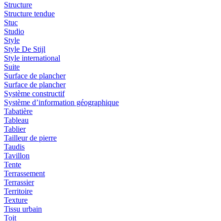
Structure
Structure tendue
Stuc
Studio
Style
Style De Stijl
Style international
Suite
Surface de plancher
Surface de plancher
Système constructif
Système d’information géographique
Tabatière
Tableau
Tablier
Tailleur de pierre
Taudis
Tavillon
Tente
Terrassement
Terrassier
Territoire
Texture
Tissu urbain
Toit