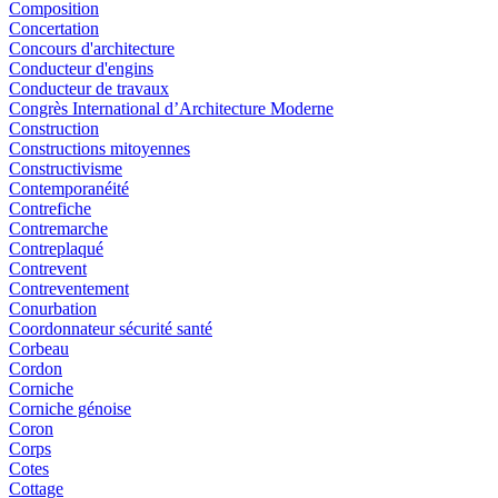
Composition
Concertation
Concours d'architecture
Conducteur d'engins
Conducteur de travaux
Congrès International d’Architecture Moderne
Construction
Constructions mitoyennes
Constructivisme
Contemporanéité
Contrefiche
Contremarche
Contreplaqué
Contrevent
Contreventement
Conurbation
Coordonnateur sécurité santé
Corbeau
Cordon
Corniche
Corniche génoise
Coron
Corps
Cotes
Cottage