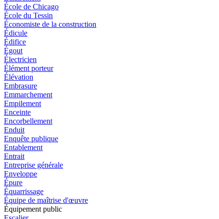
École de Chicago
École du Tessin
Économiste de la construction
Édicule
Édifice
Égout
Électricien
Élément porteur
Élévation
Embrasure
Emmarchement
Empilement
Enceinte
Encorbellement
Enduit
Enquête publique
Entablement
Entrait
Entreprise générale
Enveloppe
Épure
Équarrissage
Équipe de maîtrise d'œuvre
Équipement public
Escalier