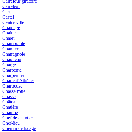
Carrefour giratoire
Carreleur
Case
Castel
Centre-ville
Chaînage
Chaîne
Chalet
Chambranle
Chantier
Chantignole
Chapiteau
Charge
Charpente
Charpentier
Charte d'Athènes
Chartreuse
Chasse-roue
Châssis
Château
Chatière
Chaume
Chef de chantier
Chef-lieu
Chemin de halage