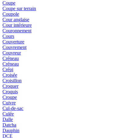
Coupe
Coupe sur terrain
Coupole
Cour anglaise
Cour intérieure
Couronnement
Cours
Couverture
Couvrement
Couvreur
Créneau
Créneau
Crépi
Croisée
Croisillon
Croquer
Croquis
Croupe
Cuivre
Cul-de-sac
Culée
Dalle
Datcha
Dauphin
DCE