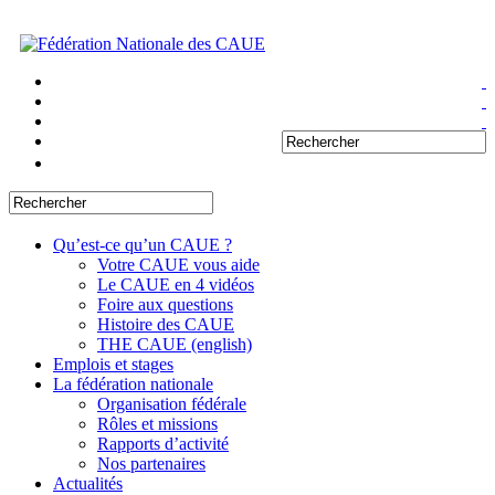
Qu’est-ce qu’un CAUE ?
Votre CAUE vous aide
Le CAUE en 4 vidéos
Foire aux questions
Histoire des CAUE
THE CAUE (english)
Emplois et stages
La fédération nationale
Organisation fédérale
Rôles et missions
Rapports d’activité
Nos partenaires
Actualités