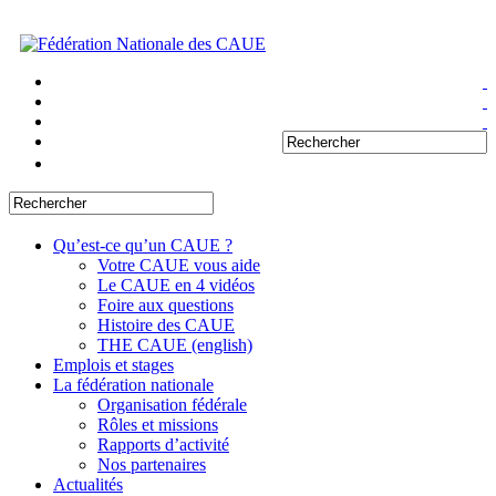
Qu’est-ce qu’un CAUE ?
Votre CAUE vous aide
Le CAUE en 4 vidéos
Foire aux questions
Histoire des CAUE
THE CAUE (english)
Emplois et stages
La fédération nationale
Organisation fédérale
Rôles et missions
Rapports d’activité
Nos partenaires
Actualités