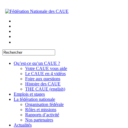
Qu’est-ce qu’un CAUE ?
Votre CAUE vous aide
Le CAUE en 4 vidéos
Foire aux questions
Histoire des CAUE
THE CAUE (english)
Emplois et stages
La fédération nationale
Organisation fédérale
Rôles et missions
Rapports d’activité
Nos partenaires
Actualités