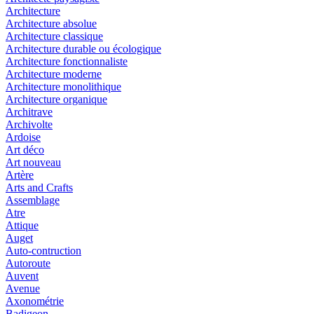
Architecture
Architecture absolue
Architecture classique
Architecture durable ou écologique
Architecture fonctionnaliste
Architecture moderne
Architecture monolithique
Architecture organique
Architrave
Archivolte
Ardoise
Art déco
Art nouveau
Artère
Arts and Crafts
Assemblage
Atre
Attique
Auget
Auto-contruction
Autoroute
Auvent
Avenue
Axonométrie
Badigeon