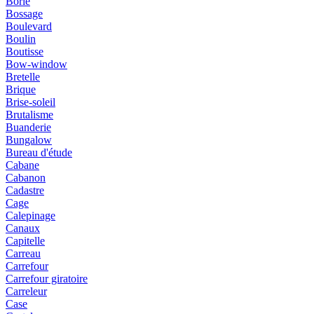
Borie
Bossage
Boulevard
Boulin
Boutisse
Bow-window
Bretelle
Brique
Brise-soleil
Brutalisme
Buanderie
Bungalow
Bureau d'étude
Cabane
Cabanon
Cadastre
Cage
Calepinage
Canaux
Capitelle
Carreau
Carrefour
Carrefour giratoire
Carreleur
Case