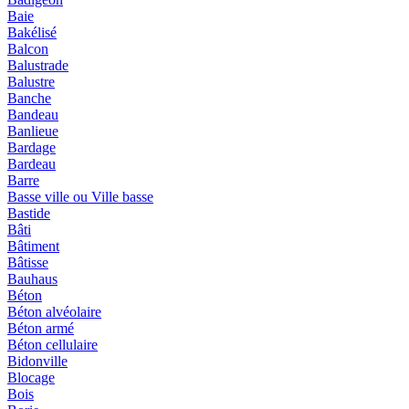
Baie
Bakélisé
Balcon
Balustrade
Balustre
Banche
Bandeau
Banlieue
Bardage
Bardeau
Barre
Basse ville ou Ville basse
Bastide
Bâti
Bâtiment
Bâtisse
Bauhaus
Béton
Béton alvéolaire
Béton armé
Béton cellulaire
Bidonville
Blocage
Bois