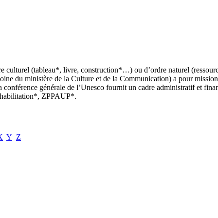
rdre culturel (tableau*, livre, construction*…) ou d’ordre naturel (ress
moine du ministère de la Culture et de la Communication) a pour mission 
onférence générale de l’Unesco fournit un cadre administratif et finan
 réhabilitation*, ZPPAUP*.
X
Y
Z