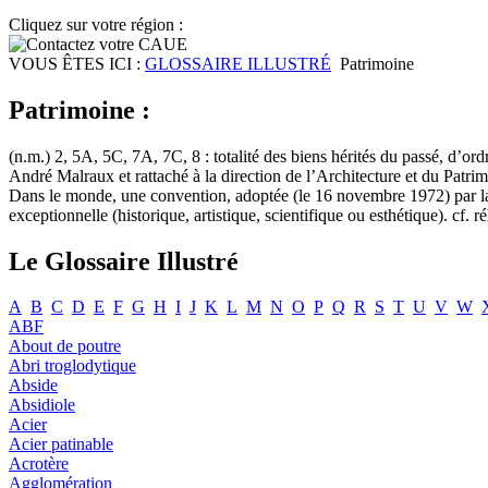
Cliquez sur votre région :
VOUS ÊTES ICI :
GLOSSAIRE ILLUSTRÉ
Patrimoine
Patrimoine :
(n.m.) 2, 5A, 5C, 7A, 7C, 8 : totalité des biens hérités du passé, d’o
André Malraux et rattaché à la direction de l’Architecture et du Patri
Dans le monde, une convention, adoptée (le 16 novembre 1972) par la c
exceptionnelle (historique, artistique, scientifique ou esthétique). cf.
Le Glossaire Illustré
A
B
C
D
E
F
G
H
I
J
K
L
M
N
O
P
Q
R
S
T
U
V
W
ABF
About de poutre
Abri troglodytique
Abside
Absidiole
Acier
Acier patinable
Acrotère
Agglomération