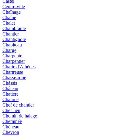
Castel
Centre-ville
Chaînage
Chaîne
Chalet
Chambranle
Chantier
Chantignole
Chapiteau
Charge
Charpente
Charpentier
Charte d'Athènes
Chartreuse
Chasse-roue
Châssis
Château
Chatière
Chaume
Chef de chantier
Chef-lieu
Chemin de halage
Cheminée
Chéneau
Chevron