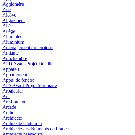
Aggloméré
Aile
Alcôve
Alignement
Allée
Allège
Aluminier
Aluminium
Aménagement du territoire
Amiante
Antichambre
APD Avant-Projet Détaillé
Appareil
Appartement
Appui de fenêtre
APS Avant-Projet Sommaire
Arbalétrier
Arc
Arc-boutant
Arcade
Arche
Architecte
Architecte d'intérieur
Architecte des bâtiments de France
Architecte paysagiste