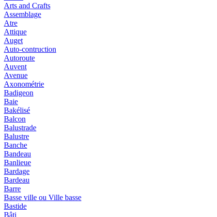
Arts and Crafts
Assemblage
Atre
Attique
Auget
Auto-contruction
Autoroute
Auvent
Avenue
Axonométrie
Badigeon
Baie
Bakélisé
Balcon
Balustrade
Balustre
Banche
Bandeau
Banlieue
Bardage
Bardeau
Barre
Basse ville ou Ville basse
Bastide
Bâti