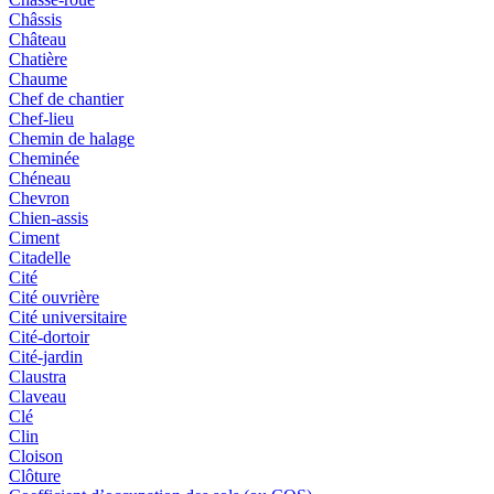
Châssis
Château
Chatière
Chaume
Chef de chantier
Chef-lieu
Chemin de halage
Cheminée
Chéneau
Chevron
Chien-assis
Ciment
Citadelle
Cité
Cité ouvrière
Cité universitaire
Cité-dortoir
Cité-jardin
Claustra
Claveau
Clé
Clin
Cloison
Clôture