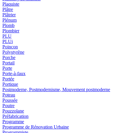
Plaquiste
Plâtre
Plâtrier
Plénum
Plomb
Plombier
PLU
PLUi
Poinçon
Polystyrène
Porche
Portail
Porte
Porte-à-faux
Portée
Portique
Postmoderne, Postmodernisme, Mouvement postmoderne
Poteau
Poussée
Poutre
Pouzzolane
Préfabrication
Programme
Programme de Rénovation Urbaine
Programmiste