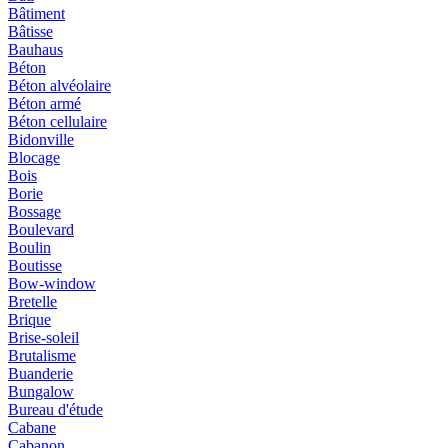
Bâtiment
Bâtisse
Bauhaus
Béton
Béton alvéolaire
Béton armé
Béton cellulaire
Bidonville
Blocage
Bois
Borie
Bossage
Boulevard
Boulin
Boutisse
Bow-window
Bretelle
Brique
Brise-soleil
Brutalisme
Buanderie
Bungalow
Bureau d'étude
Cabane
Cabanon