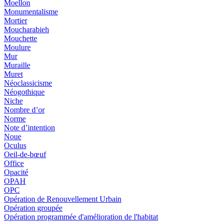
Moellon
Monumentalisme
Mortier
Moucharabieh
Mouchette
Moulure
Mur
Muraille
Muret
Néoclassicisme
Néogothique
Niche
Nombre d’or
Norme
Note d’intention
Noue
Oculus
Oeil-de-bœuf
Office
Opacité
OPAH
OPC
Opération de Renouvellement Urbain
Opération groupée
Opération programmée d'amélioration de l'habitat