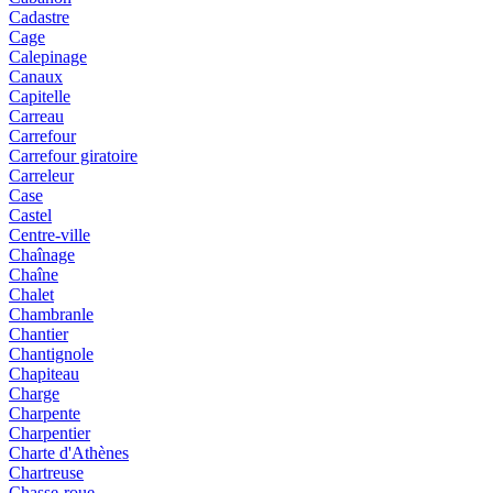
Cadastre
Cage
Calepinage
Canaux
Capitelle
Carreau
Carrefour
Carrefour giratoire
Carreleur
Case
Castel
Centre-ville
Chaînage
Chaîne
Chalet
Chambranle
Chantier
Chantignole
Chapiteau
Charge
Charpente
Charpentier
Charte d'Athènes
Chartreuse
Chasse-roue