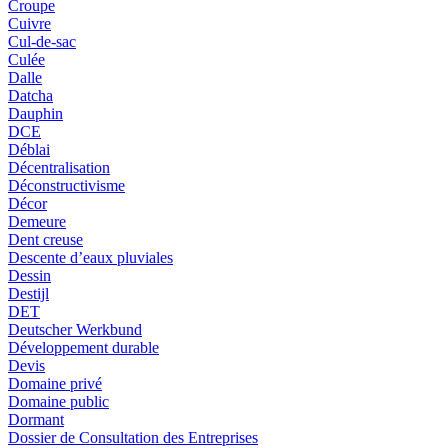
Croupe
Cuivre
Cul-de-sac
Culée
Dalle
Datcha
Dauphin
DCE
Déblai
Décentralisation
Déconstructivisme
Décor
Demeure
Dent creuse
Descente d’eaux pluviales
Dessin
Destijl
DET
Deutscher Werkbund
Développement durable
Devis
Domaine privé
Domaine public
Dormant
Dossier de Consultation des Entreprises