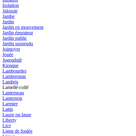
Isolation
Jalousie
Jambe
Jardin
Jardin en mouvement
Jardin épurateur
Jardin public
Jardin suspendu
Jointoyer
Jouée
Jugendstil
Kiosque
Lambourdes
Lambrequin
Lambris
Lamellé-collé
Lanterneau
Lanternon
Larmier
Lattis
Lauze ou lause
Liberty
Lice
Ligne de foulée