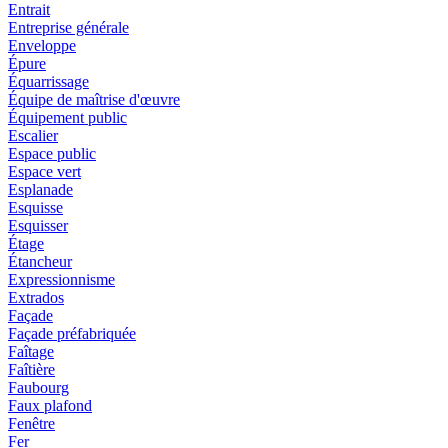
Entrait
Entreprise générale
Enveloppe
Épure
Équarrissage
Équipe de maîtrise d'œuvre
Équipement public
Escalier
Espace public
Espace vert
Esplanade
Esquisse
Esquisser
Étage
Étancheur
Expressionnisme
Extrados
Façade
Façade préfabriquée
Faîtage
Faîtière
Faubourg
Faux plafond
Fenêtre
Fer