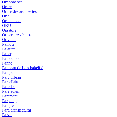
Ordonnance
Ordre
Ordre des architectes
Oriel
Orientation
ORU
Ossature
Ouverture zénithale
Ouvrant
Paillote
Palafitte
Palier
Pan de bois
Panne
Panneau de bois bakélisé
Parapet
Parc urbain
Parcellaire
Parcelle
Pare-soleil
Parement
Parpaing
Parquet
Parti architectural
Parvis