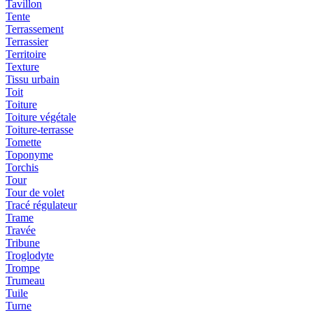
Tavillon
Tente
Terrassement
Terrassier
Territoire
Texture
Tissu urbain
Toit
Toiture
Toiture végétale
Toiture-terrasse
Tomette
Toponyme
Torchis
Tour
Tour de volet
Tracé régulateur
Trame
Travée
Tribune
Troglodyte
Trompe
Trumeau
Tuile
Turne