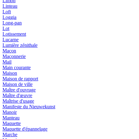
Limon
Linteau
Loft
Loggia
Long-pan
Lot
Lotissement
Lucarne
Lumière zénithale
Maçon
Maçonnerie
Mail
Main courante
Maison
Maison de rapport
Maison de ville
Maître d'ouvrage
Maître d'œuvre
Maîtrise d'usage
Manifeste du Nieuwekunst
Manoir
Manteau
Maquette
Maquette d'épannelage
Marche