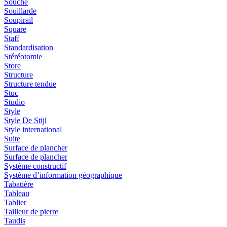
Souche
Souillarde
Soupirail
Square
Staff
Standardisation
Stéréotomie
Store
Structure
Structure tendue
Stuc
Studio
Style
Style De Stijl
Style international
Suite
Surface de plancher
Surface de plancher
Système constructif
Système d’information géographique
Tabatière
Tableau
Tablier
Tailleur de pierre
Taudis