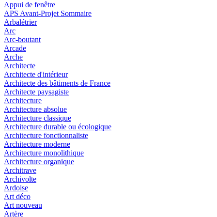
Appui de fenêtre
APS Avant-Projet Sommaire
Arbalétrier
Arc
Arc-boutant
Arcade
Arche
Architecte
Architecte d'intérieur
Architecte des bâtiments de France
Architecte paysagiste
Architecture
Architecture absolue
Architecture classique
Architecture durable ou écologique
Architecture fonctionnaliste
Architecture moderne
Architecture monolithique
Architecture organique
Architrave
Archivolte
Ardoise
Art déco
Art nouveau
Artère