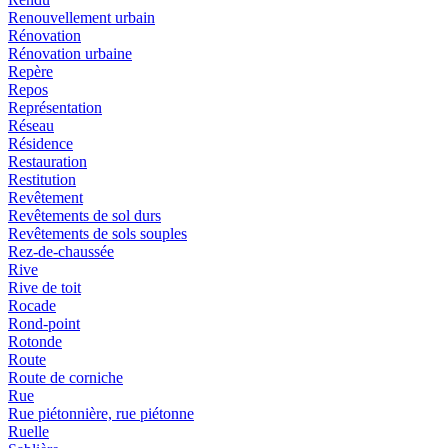
Renouvellement urbain
Rénovation
Rénovation urbaine
Repère
Repos
Représentation
Réseau
Résidence
Restauration
Restitution
Revêtement
Revêtements de sol durs
Revêtements de sols souples
Rez-de-chaussée
Rive
Rive de toit
Rocade
Rond-point
Rotonde
Route
Route de corniche
Rue
Rue piétonnière, rue piétonne
Ruelle