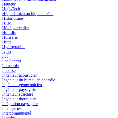
Hauteur
High-Tech
Hippodamien ou hippodaméen
Historicisme
HLM
Hôtel particulier
Hourdis
Huisserie
Hutte
Hydrographie
Igloo
Ilot
Ilot Central
Immeuble
Impasse
Ingénieur acousticien
Ingénieur du bureau de contrôle
Ingénieur géotechnicien
Ingénieur paysagiste
Ingénieur structure
Ingénieur thermicien
Intégration paysagère
Intempéries
Intercommunalité
Intrados