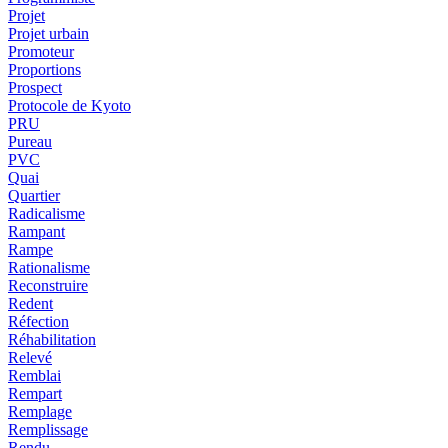
Projet
Projet urbain
Promoteur
Proportions
Prospect
Protocole de Kyoto
PRU
Pureau
PVC
Quai
Quartier
Radicalisme
Rampant
Rampe
Rationalisme
Reconstruire
Redent
Réfection
Réhabilitation
Relevé
Remblai
Rempart
Remplage
Remplissage
Rendu