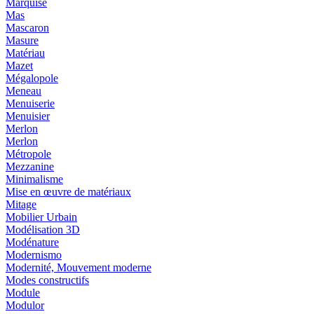
Marquise
Mas
Mascaron
Masure
Matériau
Mazet
Mégalopole
Meneau
Menuiserie
Menuisier
Merlon
Merlon
Métropole
Mezzanine
Minimalisme
Mise en œuvre de matériaux
Mitage
Mobilier Urbain
Modélisation 3D
Modénature
Modernismo
Modernité, Mouvement moderne
Modes constructifs
Module
Modulor