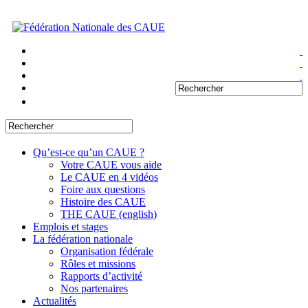
Qu’est-ce qu’un CAUE ?
Votre CAUE vous aide
Le CAUE en 4 vidéos
Foire aux questions
Histoire des CAUE
THE CAUE (english)
Emplois et stages
La fédération nationale
Organisation fédérale
Rôles et missions
Rapports d’activité
Nos partenaires
Actualités