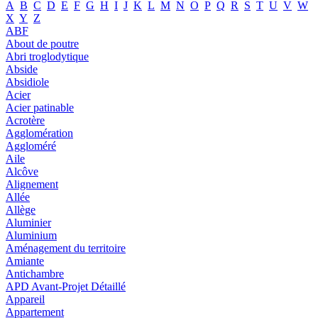
A
B
C
D
E
F
G
H
I
J
K
L
M
N
O
P
Q
R
S
T
U
V
W
X
Y
Z
ABF
About de poutre
Abri troglodytique
Abside
Absidiole
Acier
Acier patinable
Acrotère
Agglomération
Aggloméré
Aile
Alcôve
Alignement
Allée
Allège
Aluminier
Aluminium
Aménagement du territoire
Amiante
Antichambre
APD Avant-Projet Détaillé
Appareil
Appartement