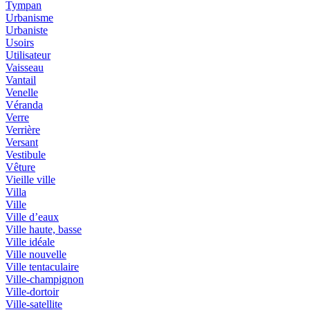
Tympan
Urbanisme
Urbaniste
Usoirs
Utilisateur
Vaisseau
Vantail
Venelle
Véranda
Verre
Verrière
Versant
Vestibule
Vêture
Vieille ville
Villa
Ville
Ville d’eaux
Ville haute, basse
Ville idéale
Ville nouvelle
Ville tentaculaire
Ville-champignon
Ville-dortoir
Ville-satellite