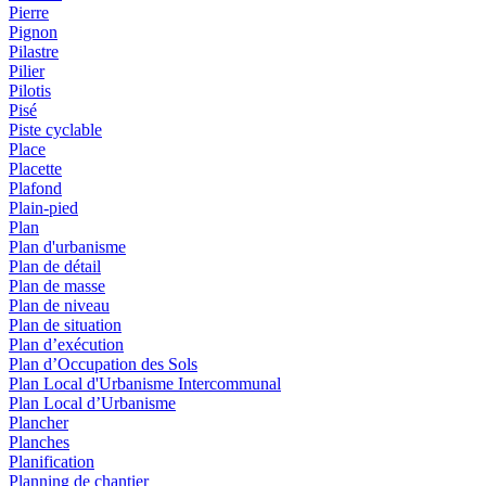
Pierre
Pignon
Pilastre
Pilier
Pilotis
Pisé
Piste cyclable
Place
Placette
Plafond
Plain-pied
Plan
Plan d'urbanisme
Plan de détail
Plan de masse
Plan de niveau
Plan de situation
Plan d’exécution
Plan d’Occupation des Sols
Plan Local d'Urbanisme Intercommunal
Plan Local d’Urbanisme
Plancher
Planches
Planification
Planning de chantier