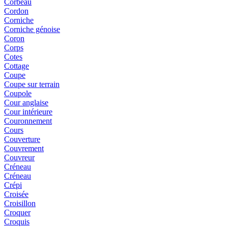
Corbeau
Cordon
Corniche
Corniche génoise
Coron
Corps
Cotes
Cottage
Coupe
Coupe sur terrain
Coupole
Cour anglaise
Cour intérieure
Couronnement
Cours
Couverture
Couvrement
Couvreur
Créneau
Créneau
Crépi
Croisée
Croisillon
Croquer
Croquis