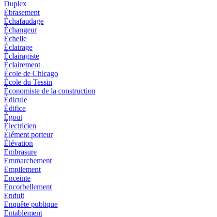
Duplex
Ébrasement
Échafaudage
Échangeur
Échelle
Éclairage
Éclairagiste
Éclairement
École de Chicago
École du Tessin
Économiste de la construction
Édicule
Édifice
Égout
Électricien
Élément porteur
Élévation
Embrasure
Emmarchement
Empilement
Enceinte
Encorbellement
Enduit
Enquête publique
Entablement