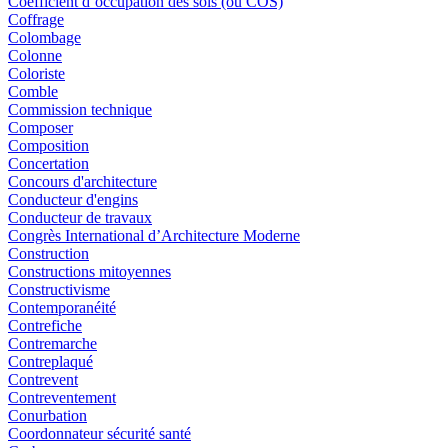
Coefficient d’occupation des sols (ou COS)
Coffrage
Colombage
Colonne
Coloriste
Comble
Commission technique
Composer
Composition
Concertation
Concours d'architecture
Conducteur d'engins
Conducteur de travaux
Congrès International d’Architecture Moderne
Construction
Constructions mitoyennes
Constructivisme
Contemporanéité
Contrefiche
Contremarche
Contreplaqué
Contrevent
Contreventement
Conurbation
Coordonnateur sécurité santé