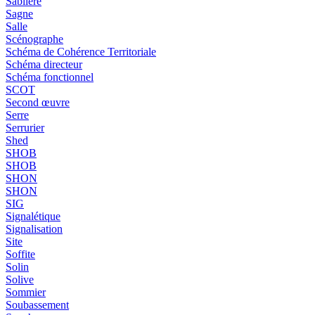
Sablière
Sagne
Salle
Scénographe
Schéma de Cohérence Territoriale
Schéma directeur
Schéma fonctionnel
SCOT
Second œuvre
Serre
Serrurier
Shed
SHOB
SHOB
SHON
SHON
SIG
Signalétique
Signalisation
Site
Soffite
Solin
Solive
Sommier
Soubassement