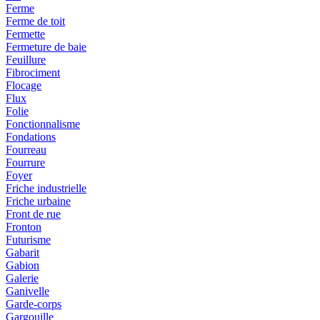
Ferme
Ferme de toit
Fermette
Fermeture de baie
Feuillure
Fibrociment
Flocage
Flux
Folie
Fonctionnalisme
Fondations
Fourreau
Fourrure
Foyer
Friche industrielle
Friche urbaine
Front de rue
Fronton
Futurisme
Gabarit
Gabion
Galerie
Ganivelle
Garde-corps
Gargouille