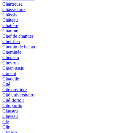
Chartreuse
Chasse-roue
Châssis
Château
Chatière
Chaume
Chef de chantier
Chef-lieu
Chemin de halage
Cheminée
Chéneau
Chevron
Chien-assis
Ciment
Citadelle
Cité
Cité ouvrière
Cité universitaire
Cité-dortoir
Cité-jardin
Claustra
Claveau
Clé
Clin
Cloison