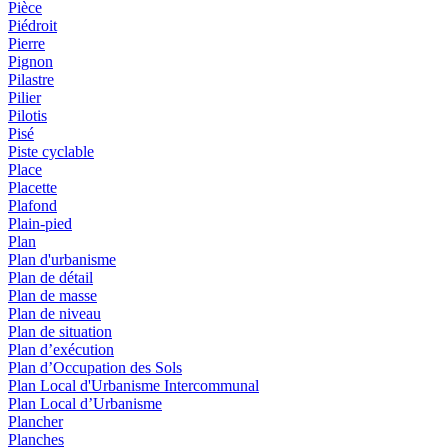
Pièce
Piédroit
Pierre
Pignon
Pilastre
Pilier
Pilotis
Pisé
Piste cyclable
Place
Placette
Plafond
Plain-pied
Plan
Plan d'urbanisme
Plan de détail
Plan de masse
Plan de niveau
Plan de situation
Plan d’exécution
Plan d’Occupation des Sols
Plan Local d'Urbanisme Intercommunal
Plan Local d’Urbanisme
Plancher
Planches