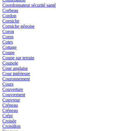
Coordonnateur sécurité santé
Corbeau
Cordon
Corniche
Corniche génoise
Coron
Corps
Cotes
Cottage
Coupe
Coupe sur terrain
Coupole
Cour anglaise
Cour intérieure
Couronnement
Cours
Couverture
Couvrement
Couvreur
Créneau
Créneau
Crépi
Croisée
Croisillon