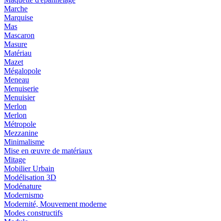
Marche
Marquise
Mas
Mascaron
Masure
Matériau
Mazet
Mégalopole
Meneau
Menuiserie
Menuisier
Merlon
Merlon
Métropole
Mezzanine
Minimalisme
Mise en œuvre de matériaux
Mitage
Mobilier Urbain
Modélisation 3D
Modénature
Modernismo
Modernité, Mouvement moderne
Modes constructifs