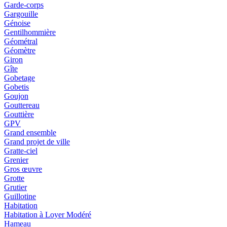
Garde-corps
Gargouille
Génoise
Gentilhommière
Géométral
Géomètre
Giron
Gîte
Gobetage
Gobetis
Goujon
Gouttereau
Gouttière
GPV
Grand ensemble
Grand projet de ville
Gratte-ciel
Grenier
Gros œuvre
Grotte
Grutier
Guillotine
Habitation
Habitation à Loyer Modéré
Hameau