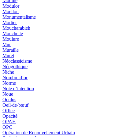
Module
Modulor
Moellon
Monumentalisme
Mortier
Moucharabieh
Mouchette
Moulure
Mur
Muraille
Muret
Néoclassicisme
Néogothique
Niche
Nombre d’or
Norme
Note d’intention
Noue
Oculus
Oeil-de-bœuf
Office
Opacité
OPAH
OPC
Opération de Renouvellement Urbain