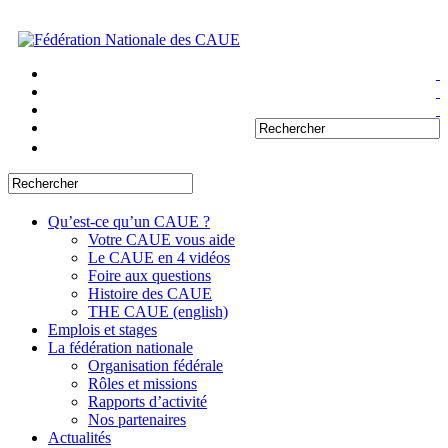
Qu’est-ce qu’un CAUE ?
Votre CAUE vous aide
Le CAUE en 4 vidéos
Foire aux questions
Histoire des CAUE
THE CAUE (english)
Emplois et stages
La fédération nationale
Organisation fédérale
Rôles et missions
Rapports d’activité
Nos partenaires
Actualités