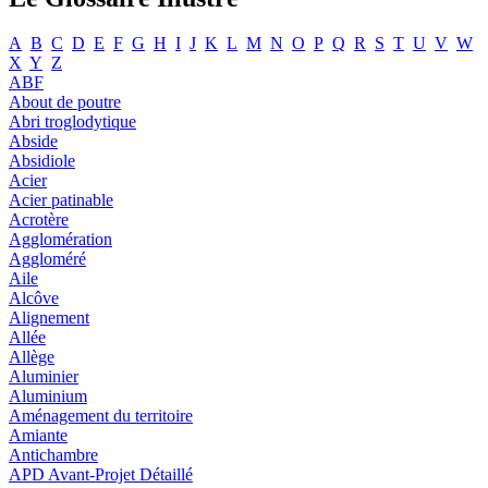
A
B
C
D
E
F
G
H
I
J
K
L
M
N
O
P
Q
R
S
T
U
V
W
X
Y
Z
ABF
About de poutre
Abri troglodytique
Abside
Absidiole
Acier
Acier patinable
Acrotère
Agglomération
Aggloméré
Aile
Alcôve
Alignement
Allée
Allège
Aluminier
Aluminium
Aménagement du territoire
Amiante
Antichambre
APD Avant-Projet Détaillé