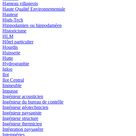
Hameau villageois
Haute Qualité Environnementale
Hauteur
High-Tech
Hippodamien ou hippodaméen
Historicisme
HLM
Hôtel particulier
Hourdis
Huisserie
Hutte
Hydrographie
Igloo
Ilot
Ilot Central
Immeuble
Impasse
Ingénieur acousticien
Ingénieur du bureau de contrôle
Ingénieur géotechnicien
Ingénieur paysagiste
Ingénieur structure
Ingénieur thermicien
Intégration paysagère
Intempéries