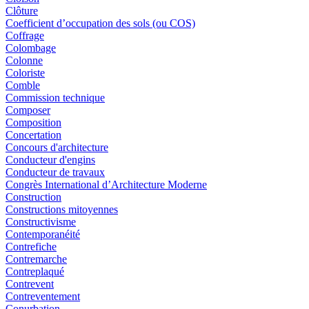
Clôture
Coefficient d’occupation des sols (ou COS)
Coffrage
Colombage
Colonne
Coloriste
Comble
Commission technique
Composer
Composition
Concertation
Concours d'architecture
Conducteur d'engins
Conducteur de travaux
Congrès International d’Architecture Moderne
Construction
Constructions mitoyennes
Constructivisme
Contemporanéité
Contrefiche
Contremarche
Contreplaqué
Contrevent
Contreventement
Conurbation