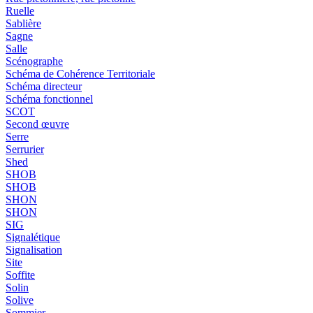
Ruelle
Sablière
Sagne
Salle
Scénographe
Schéma de Cohérence Territoriale
Schéma directeur
Schéma fonctionnel
SCOT
Second œuvre
Serre
Serrurier
Shed
SHOB
SHOB
SHON
SHON
SIG
Signalétique
Signalisation
Site
Soffite
Solin
Solive
Sommier