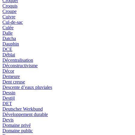
Croquer
Croquis
Croupe
Cuivre
Cul-de-sac
Culée
Dalle
Datcha
Dauphin
DCE
Déblai
Décentralisation
Déconstructivisme
Décor
Demeure
Dent creuse
Descente d’eaux pluviales
Dessin
Destijl
DET
Deutscher Werkbund
Développement durable
Devis
Domaine privé
Domaine public