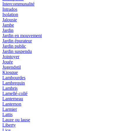
Intercommunalité
Intrados
Isolation
Jalousie
Jambe
Jardin
Jardin en mouvement
Jardin épurateur
Jardin public
Jardin suspendu
Jointoyer
Jouée
Jugendstil
Kiosque
Lambourdes
Lambrequin
Lambris
Lamellé-collé
Lanterneau
Lanternon
Larmier
Lattis
Lauze ou lause
Liberty
Lice