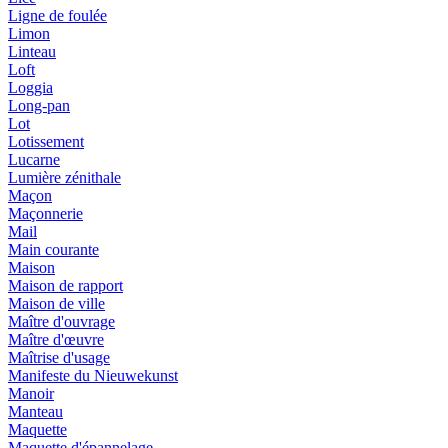
Ligne de foulée
Limon
Linteau
Loft
Loggia
Long-pan
Lot
Lotissement
Lucarne
Lumière zénithale
Maçon
Maçonnerie
Mail
Main courante
Maison
Maison de rapport
Maison de ville
Maître d'ouvrage
Maître d'œuvre
Maîtrise d'usage
Manifeste du Nieuwekunst
Manoir
Manteau
Maquette
Maquette d'épannelage