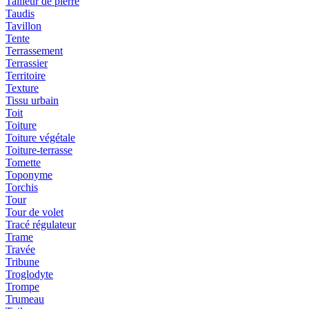
Tailleur de pierre
Taudis
Tavillon
Tente
Terrassement
Terrassier
Territoire
Texture
Tissu urbain
Toit
Toiture
Toiture végétale
Toiture-terrasse
Tomette
Toponyme
Torchis
Tour
Tour de volet
Tracé régulateur
Trame
Travée
Tribune
Troglodyte
Trompe
Trumeau