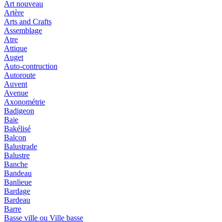
Art nouveau
Artère
Arts and Crafts
Assemblage
Atre
Attique
Auget
Auto-contruction
Autoroute
Auvent
Avenue
Axonométrie
Badigeon
Baie
Bakélisé
Balcon
Balustrade
Balustre
Banche
Bandeau
Banlieue
Bardage
Bardeau
Barre
Basse ville ou Ville basse