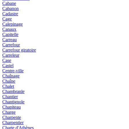
Cabane
Cabanon
Cadastre
Cage
Calepinage
Canaux
Capitelle
Carreau
Carrefour
Carrefour giratoire
Carreleur
Case
Castel
Centre-ville
Chaînage
Chaîne
Chalet
Chambranle
Chantier
Chantignole
Chapiteau
Charge
Charpente
Charpentier
Charte d'Athènes