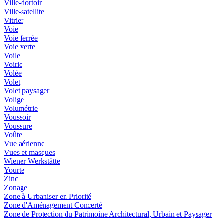
Ville-dortoir
Ville-satellite
Vitrier
Voie
Voie ferrée
Voie verte
Voile
Voirie
Volée
Volet
Volet paysager
Volige
Volumétrie
Voussoir
Voussure
Voûte
Vue aérienne
Vues et masques
Wiener Werkstätte
Yourte
Zinc
Zonage
Zone à Urbaniser en Priorité
Zone d'Aménagement Concerté
Zone de Protection du Patrimoine Architectural, Urbain et Paysager