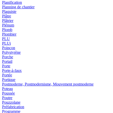
Planification
Planning de chantier
Plaquiste
Plâtre
Plâtrier
Plénum
Plomb
Plombier
PLU
PLUi
Poinçon
Polystyrène
Porche
Portail
Porte
Porte-à-faux
Portée
Portique
Postmoderne, Postmodernisme, Mouvement postmoderne
Poteau
Poussée
Poutre
Pouzzolane
Préfabrication
Programme