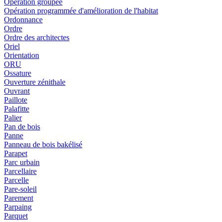
Opération groupée
Opération programmée d'amélioration de l'habitat
Ordonnance
Ordre
Ordre des architectes
Oriel
Orientation
ORU
Ossature
Ouverture zénithale
Ouvrant
Paillote
Palafitte
Palier
Pan de bois
Panne
Panneau de bois bakélisé
Parapet
Parc urbain
Parcellaire
Parcelle
Pare-soleil
Parement
Parpaing
Parquet