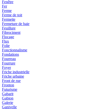
Fenêtre
Fer
Ferme
Ferme de toit
Fermette
Fermeture de baie
Feuillure
Fibrociment
Flocage
Flux
Folie
Fonctionnalisme
Fondations
Fourreau
Fourrure
Foyer
Friche industrielle
Friche urbaine
Front de rue
Fronton
Futurisme
Gabarit
Gabion
Galerie
Ganivelle