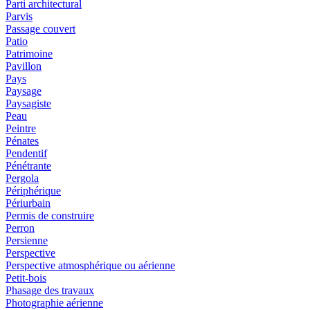
Parti architectural
Parvis
Passage couvert
Patio
Patrimoine
Pavillon
Pays
Paysage
Paysagiste
Peau
Peintre
Pénates
Pendentif
Pénétrante
Pergola
Périphérique
Périurbain
Permis de construire
Perron
Persienne
Perspective
Perspective atmosphérique ou aérienne
Petit-bois
Phasage des travaux
Photographie aérienne