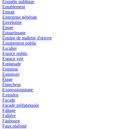
Enquête publique
Entablement
Entrait
Entreprise générale
Enveloppe
Épure
Équarrissage
Équipe de maîtrise d'œuvre
Équipement public
Escalier
Espace public
Espace vert
Esplanade
Esquisse
Esquisser
Étage
Étancheur
Expressionnisme
Extrados
Façade
Façade préfabriquée
Faîtage
Faîtière
Faubourg
Faux plafond