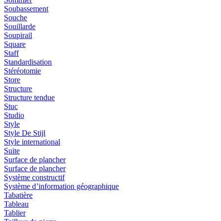
Soubassement
Souche
Souillarde
Soupirail
Square
Staff
Standardisation
Stéréotomie
Store
Structure
Structure tendue
Stuc
Studio
Style
Style De Stijl
Style international
Suite
Surface de plancher
Surface de plancher
Système constructif
Système d’information géographique
Tabatière
Tableau
Tablier