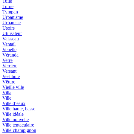
Tuile
Turne
Tympan
Urbanisme
Urbaniste
Usoirs
Utilisateur
Vaisseau
Vantail
Venelle
Véranda
Verre
Verrière
Versant
Vestibule
Vêture
Vieille ville
Villa
Ville
Ville d’eaux
Ville haute, basse
Ville idéale
Ville nouvelle
Ville tentaculaire
Ville-champignon