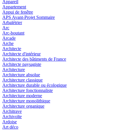
Appareil
Appartement
Appui de fenêtre
APS Avant-Projet Sommaire
Arbalétrier
Arc
Arc-boutant
Arcade
Arche
Architecte
Architecte d'intérieur
Architecte des bâtiments de France
Architecte paysagiste
Architecture
Architecture absolue
Architecture classique
Architecture durable ou écologique
Architecture fonctionnaliste
Architecture moderne
Architecture monolithique
Architecture organique
Architrave
Archivolte
Ardoise
Art déco