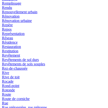
Remplissage
Rendu
Renouvellement urbain
Rénovation
Rénovation urbaine
Repère
Repos
Représentation
Réseau
Résidence
Restauration
Restitution
Revêtement
Revêtements de sol durs
Revêtements de sols souples
Rez-de-chaussée
Rive
Rive de toit
Rocade
Rond-point
Rotonde
Route
Route de corniche
Rue
Rue piétonnière, rue piétonne