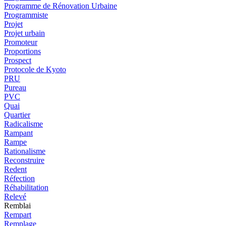
Programme de Rénovation Urbaine
Programmiste
Projet
Projet urbain
Promoteur
Proportions
Prospect
Protocole de Kyoto
PRU
Pureau
PVC
Quai
Quartier
Radicalisme
Rampant
Rampe
Rationalisme
Reconstruire
Redent
Réfection
Réhabilitation
Relevé
Remblai
Rempart
Remplage