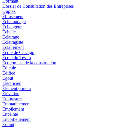
Dormant
Dossier de Consultation des Entreprises
Duplex
Ébrasement
Échafaudage
Échangeur
Échelle
Éclairage
Éclairagiste
Éclairement
École de Chicago
École du Tessin
Économiste de la construction
Édicule
Édifice
Égout
Électricien
Élément porteur
Élévation
Embrasure
Emmarchement
Empilement
Enceinte
Encorbellement
Enduit