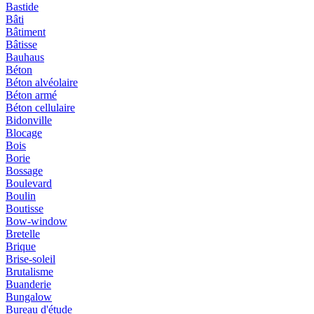
Bastide
Bâti
Bâtiment
Bâtisse
Bauhaus
Béton
Béton alvéolaire
Béton armé
Béton cellulaire
Bidonville
Blocage
Bois
Borie
Bossage
Boulevard
Boulin
Boutisse
Bow-window
Bretelle
Brique
Brise-soleil
Brutalisme
Buanderie
Bungalow
Bureau d'étude