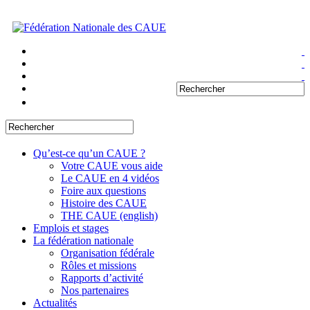
Qu’est-ce qu’un CAUE ?
Votre CAUE vous aide
Le CAUE en 4 vidéos
Foire aux questions
Histoire des CAUE
THE CAUE (english)
Emplois et stages
La fédération nationale
Organisation fédérale
Rôles et missions
Rapports d’activité
Nos partenaires
Actualités