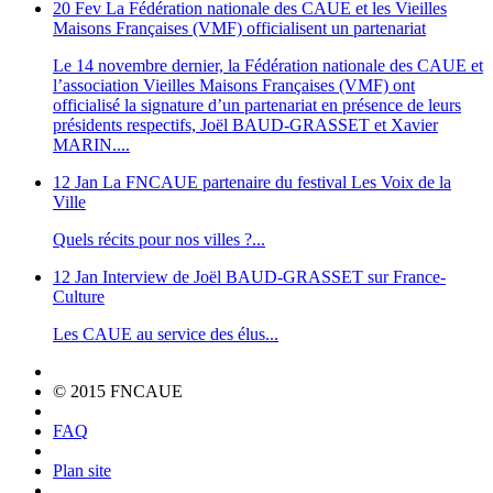
20 Fev
La Fédération nationale des CAUE et les Vieilles
Maisons Françaises (VMF) officialisent un partenariat
Le 14 novembre dernier, la Fédération nationale des CAUE et
l’association Vieilles Maisons Françaises (VMF) ont
officialisé la signature d’un partenariat en présence de leurs
présidents respectifs, Joël BAUD-GRASSET et Xavier
MARIN....
12 Jan
La FNCAUE partenaire du festival Les Voix de la
Ville
Quels récits pour nos villes ?...
12 Jan
Interview de Joël BAUD-GRASSET sur France-
Culture
Les CAUE au service des élus...
© 2015 FNCAUE
FAQ
Plan site