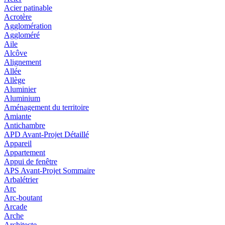
Acier patinable
Acrotère
Agglomération
Aggloméré
Aile
Alcôve
Alignement
Allée
Allège
Aluminier
Aluminium
Aménagement du territoire
Amiante
Antichambre
APD Avant-Projet Détaillé
Appareil
Appartement
Appui de fenêtre
APS Avant-Projet Sommaire
Arbalétrier
Arc
Arc-boutant
Arcade
Arche
Architecte