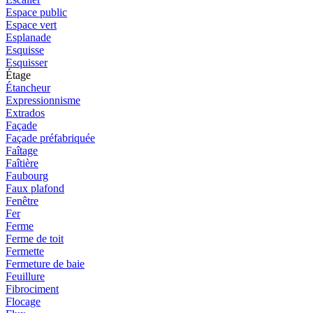
Espace public
Espace vert
Esplanade
Esquisse
Esquisser
Étage
Étancheur
Expressionnisme
Extrados
Façade
Façade préfabriquée
Faîtage
Faîtière
Faubourg
Faux plafond
Fenêtre
Fer
Ferme
Ferme de toit
Fermette
Fermeture de baie
Feuillure
Fibrociment
Flocage