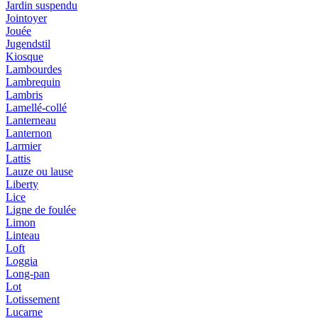
Jardin suspendu
Jointoyer
Jouée
Jugendstil
Kiosque
Lambourdes
Lambrequin
Lambris
Lamellé-collé
Lanterneau
Lanternon
Larmier
Lattis
Lauze ou lause
Liberty
Lice
Ligne de foulée
Limon
Linteau
Loft
Loggia
Long-pan
Lot
Lotissement
Lucarne