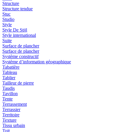
Structure
Structure tendue
Stuc
Studio
Style
Style De Stijl
Style international
Suite
Surface de plancher
Surface de plancher
Système constructif
Système d’information géographique
Tabatière
Tableau
Tablier
Tailleur de pierre
Taudis
Tavillon
Tente
Terrassement
Terrassier
Territoire
Texture
Tissu urbain
Toit