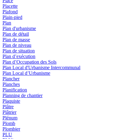
Place
Placette
Plafond
Plain-pied
Plan
Plan d'urbanisme
Plan de détail
Plan de masse
Plan de niveau
Plan de situation
Plan d’exécution
Plan d’Occupation des Sols
Plan Local d'Urbanisme Intercommunal
Plan Local d’Urbanisme
Plancher
Planches
Planification
Planning de chantier
Plaquiste
Plâtre
Plâtrier
Plénum
Plomb
Plombier
PLU