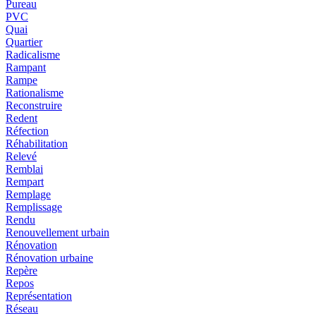
Pureau
PVC
Quai
Quartier
Radicalisme
Rampant
Rampe
Rationalisme
Reconstruire
Redent
Réfection
Réhabilitation
Relevé
Remblai
Rempart
Remplage
Remplissage
Rendu
Renouvellement urbain
Rénovation
Rénovation urbaine
Repère
Repos
Représentation
Réseau