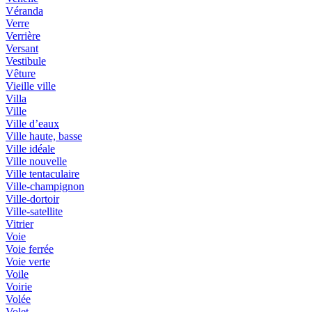
Véranda
Verre
Verrière
Versant
Vestibule
Vêture
Vieille ville
Villa
Ville
Ville d’eaux
Ville haute, basse
Ville idéale
Ville nouvelle
Ville tentaculaire
Ville-champignon
Ville-dortoir
Ville-satellite
Vitrier
Voie
Voie ferrée
Voie verte
Voile
Voirie
Volée
Volet