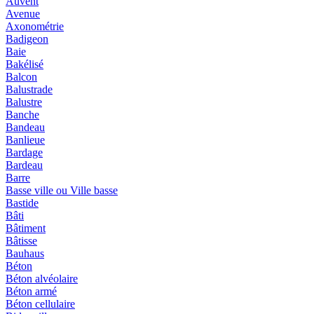
Auvent
Avenue
Axonométrie
Badigeon
Baie
Bakélisé
Balcon
Balustrade
Balustre
Banche
Bandeau
Banlieue
Bardage
Bardeau
Barre
Basse ville ou Ville basse
Bastide
Bâti
Bâtiment
Bâtisse
Bauhaus
Béton
Béton alvéolaire
Béton armé
Béton cellulaire