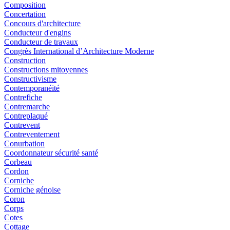
Composition
Concertation
Concours d'architecture
Conducteur d'engins
Conducteur de travaux
Congrès International d’Architecture Moderne
Construction
Constructions mitoyennes
Constructivisme
Contemporanéité
Contrefiche
Contremarche
Contreplaqué
Contrevent
Contreventement
Conurbation
Coordonnateur sécurité santé
Corbeau
Cordon
Corniche
Corniche génoise
Coron
Corps
Cotes
Cottage