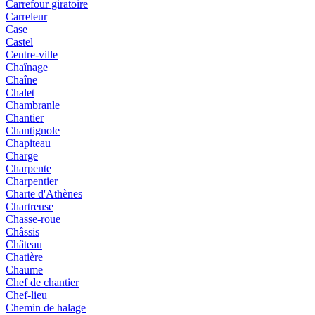
Carrefour giratoire
Carreleur
Case
Castel
Centre-ville
Chaînage
Chaîne
Chalet
Chambranle
Chantier
Chantignole
Chapiteau
Charge
Charpente
Charpentier
Charte d'Athènes
Chartreuse
Chasse-roue
Châssis
Château
Chatière
Chaume
Chef de chantier
Chef-lieu
Chemin de halage