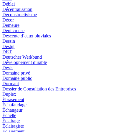
Déblai
Décentralisation
Déconstructivisme
Décor
Demeure
Dent creuse
Descente d’eaux pluviales
Dessin
Destijl
DET
Deutscher Werkbund
Développement durable
Devis
Domaine privé
Domaine public
Dormant
Dossier de Consultation des Entreprises
Duplex
Ébrasement
Échafaudage
Échangeur
Échelle
Éclairage
Éclairagiste
Éclairement