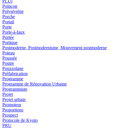
PLUi
Poinçon
Polystyrène
Porche
Portail
Porte
Porte-à-faux
Portée
Portique
Postmoderne, Postmodernisme, Mouvement postmoderne
Poteau
Poussée
Poutre
Pouzzolane
Préfabrication
Programme
Programme de Rénovation Urbaine
Programmiste
Projet
Projet urbain
Promoteur
Proportions
Prospect
Protocole de Kyoto
PRU