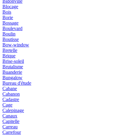
Bidonville
Blocage
Bois
Borie
Bossage
Boulevard
Boulin
Boutisse
Bow-window
Bretelle
Brique
Brise-soleil
Brutalisme
Buanderie
Bungalow
Bureau d'étude
Cabane
Cabanon
Cadastre
Cage
Calepinage
Canaux
Capitelle
Carreau
Carrefour