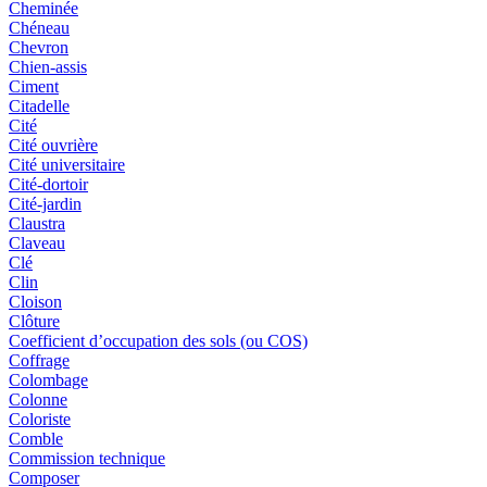
Cheminée
Chéneau
Chevron
Chien-assis
Ciment
Citadelle
Cité
Cité ouvrière
Cité universitaire
Cité-dortoir
Cité-jardin
Claustra
Claveau
Clé
Clin
Cloison
Clôture
Coefficient d’occupation des sols (ou COS)
Coffrage
Colombage
Colonne
Coloriste
Comble
Commission technique
Composer