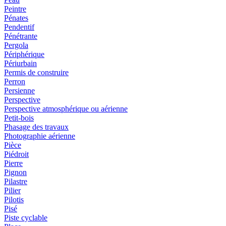
Peintre
Pénates
Pendentif
Pénétrante
Pergola
Périphérique
Périurbain
Permis de construire
Perron
Persienne
Perspective
Perspective atmosphérique ou aérienne
Petit-bois
Phasage des travaux
Photographie aérienne
Pièce
Piédroit
Pierre
Pignon
Pilastre
Pilier
Pilotis
Pisé
Piste cyclable