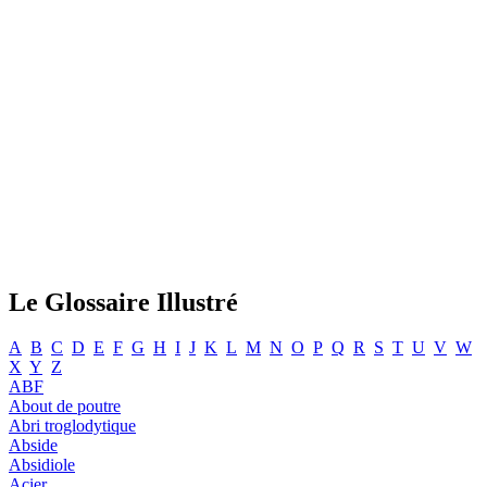
Le Glossaire Illustré
A
B
C
D
E
F
G
H
I
J
K
L
M
N
O
P
Q
R
S
T
U
V
W
X
Y
Z
ABF
About de poutre
Abri troglodytique
Abside
Absidiole
Acier