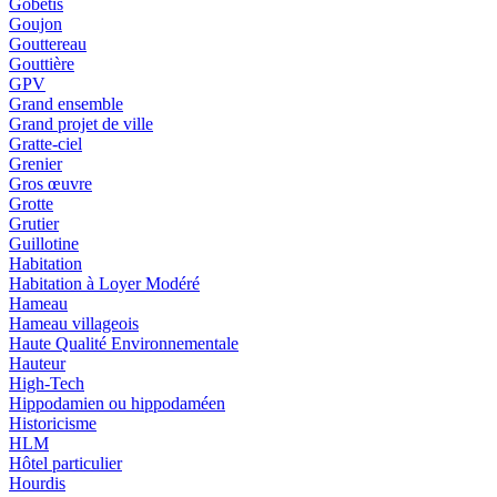
Gobetis
Goujon
Gouttereau
Gouttière
GPV
Grand ensemble
Grand projet de ville
Gratte-ciel
Grenier
Gros œuvre
Grotte
Grutier
Guillotine
Habitation
Habitation à Loyer Modéré
Hameau
Hameau villageois
Haute Qualité Environnementale
Hauteur
High-Tech
Hippodamien ou hippodaméen
Historicisme
HLM
Hôtel particulier
Hourdis