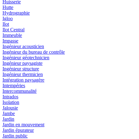
Huisserie
Hutte
Hydrographie
Igloo
Ilot
Ilot Central
Immeuble
Impasse
Ingénieur acousticien
Ingénieur du bureau de contrôle
Ingénieur géotechnicien
Ingénieur paysagiste
Ingénieur structure
Ingénieur thermicien
Intégration paysagère
Intempéries
Intercommunalité
Intrados
Isolation
Jalousie
Jambe
Jardin
Jardin en mouvement
Jardin épurateur
Jardin public