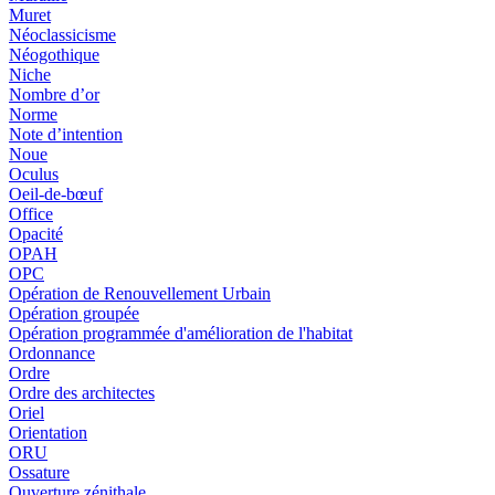
Muret
Néoclassicisme
Néogothique
Niche
Nombre d’or
Norme
Note d’intention
Noue
Oculus
Oeil-de-bœuf
Office
Opacité
OPAH
OPC
Opération de Renouvellement Urbain
Opération groupée
Opération programmée d'amélioration de l'habitat
Ordonnance
Ordre
Ordre des architectes
Oriel
Orientation
ORU
Ossature
Ouverture zénithale