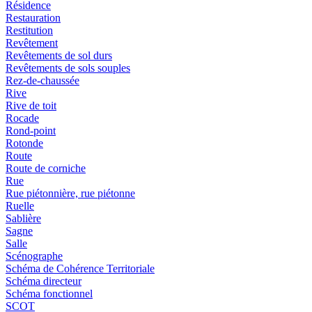
Résidence
Restauration
Restitution
Revêtement
Revêtements de sol durs
Revêtements de sols souples
Rez-de-chaussée
Rive
Rive de toit
Rocade
Rond-point
Rotonde
Route
Route de corniche
Rue
Rue piétonnière, rue piétonne
Ruelle
Sablière
Sagne
Salle
Scénographe
Schéma de Cohérence Territoriale
Schéma directeur
Schéma fonctionnel
SCOT