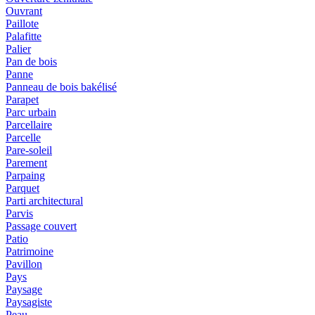
Ouvrant
Paillote
Palafitte
Palier
Pan de bois
Panne
Panneau de bois bakélisé
Parapet
Parc urbain
Parcellaire
Parcelle
Pare-soleil
Parement
Parpaing
Parquet
Parti architectural
Parvis
Passage couvert
Patio
Patrimoine
Pavillon
Pays
Paysage
Paysagiste
Peau