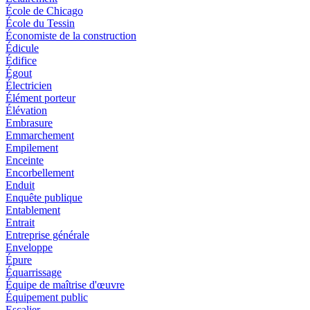
École de Chicago
École du Tessin
Économiste de la construction
Édicule
Édifice
Égout
Électricien
Élément porteur
Élévation
Embrasure
Emmarchement
Empilement
Enceinte
Encorbellement
Enduit
Enquête publique
Entablement
Entrait
Entreprise générale
Enveloppe
Épure
Équarrissage
Équipe de maîtrise d'œuvre
Équipement public
Escalier