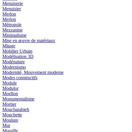
Menuiserie
Menuisier
Merlon
Merlon
Métropole
Mezzanine
Minimalisme
Mise en œuvre de matériaux
Mitage
Mobilier Urbain
Modélisation 3D
Modénature
Modernismo
Modernité, Mouvement moderne
Modes constructifs
Module
Modulor
Moellon
Monumentalisme
Mortier
Moucharabieh
Mouchette
Moulure
Mur
Muraille