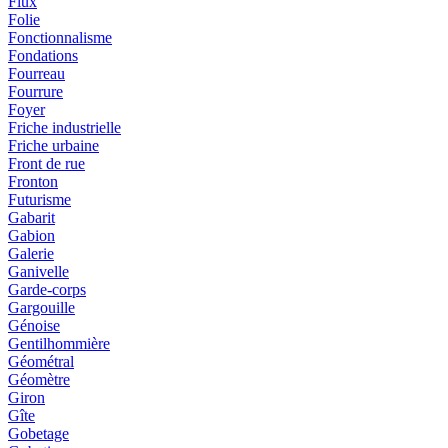
Flux
Folie
Fonctionnalisme
Fondations
Fourreau
Fourrure
Foyer
Friche industrielle
Friche urbaine
Front de rue
Fronton
Futurisme
Gabarit
Gabion
Galerie
Ganivelle
Garde-corps
Gargouille
Génoise
Gentilhommière
Géométral
Géomètre
Giron
Gîte
Gobetage