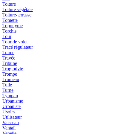
Toiture
Toiture végétale
Toiture-terrasse
Tomette
Toponyme
Torchis
Tour
Tour de volet
Tracé régulateur
Trame
Travée
Tribune
Troglodyte
Trompe
Trumeau
Tuile
Turne
Tympan
Urbanisme
Urbaniste
Usoirs
Utilisateur
Vaisseau
Vantail
Venelle