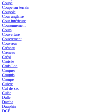
Coupe
Coupe sur terrain
Coupole
Cour anglaise
Cour intérieure
Couronnement
Cours
Couverture
Couvrement
Couvreur
Créneau
Créneau
Crépi
Croisée
Croisillon
Croquer
Croquis
Croupe
Cuivre
Cul-de-sac
Culée
Dalle
Datcha
Dauphin
DCE