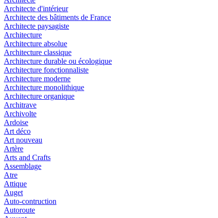
Architecte d'intérieur
Architecte des bâtiments de France
Architecte paysagiste
Architecture
Architecture absolue
Architecture classique
Architecture durable ou écologique
Architecture fonctionnaliste
Architecture moderne
Architecture monolithique
Architecture organique
Architrave
Archivolte
Ardoise
Art déco
Art nouveau
Artère
Arts and Crafts
Assemblage
Atre
Attique
Auget
Auto-contruction
Autoroute