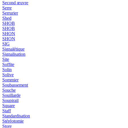
Second œuvre
Serre
Serrurier
Shed
SHOB
SHOB
SHON
SHON
SIG
Signalétique
Signalisation
Site
Soffite
Solin
Solive
Sommier
Soubassement
Souche
Souillarde
Soupirail
Square
Staff
Standardisation
Stéréotomie
Store