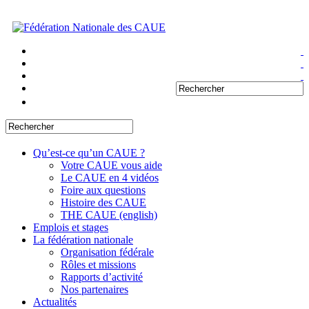
Qu’est-ce qu’un CAUE ?
Votre CAUE vous aide
Le CAUE en 4 vidéos
Foire aux questions
Histoire des CAUE
THE CAUE (english)
Emplois et stages
La fédération nationale
Organisation fédérale
Rôles et missions
Rapports d’activité
Nos partenaires
Actualités