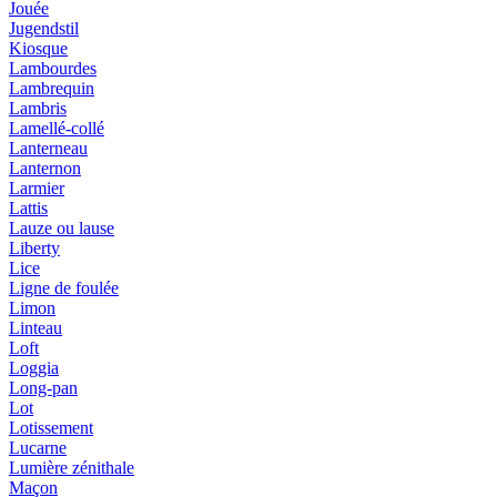
Jouée
Jugendstil
Kiosque
Lambourdes
Lambrequin
Lambris
Lamellé-collé
Lanterneau
Lanternon
Larmier
Lattis
Lauze ou lause
Liberty
Lice
Ligne de foulée
Limon
Linteau
Loft
Loggia
Long-pan
Lot
Lotissement
Lucarne
Lumière zénithale
Maçon