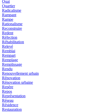
Quai
Quartier
Radicalisme
Rampant
Rampe
Rationalisme
Reconstruire
Redent
Réfection
Réhabilitation
Relevé
Remblai
Rempart
Remplage
Remplissage
Rendu
Renouvellement urbain
Rénovation
Rénovation urbaine
Repère
Repos
Représentation
Réseau
Résidence
Restauration