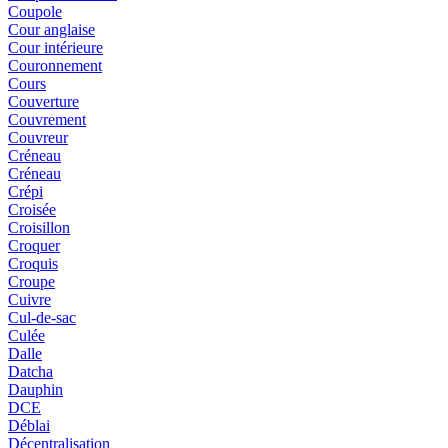
Coupole
Cour anglaise
Cour intérieure
Couronnement
Cours
Couverture
Couvrement
Couvreur
Créneau
Créneau
Crépi
Croisée
Croisillon
Croquer
Croquis
Croupe
Cuivre
Cul-de-sac
Culée
Dalle
Datcha
Dauphin
DCE
Déblai
Décentralisation