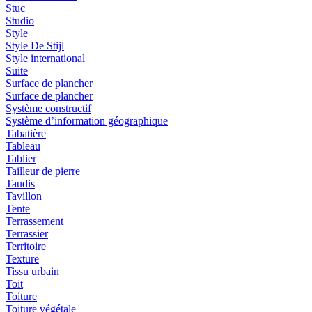
Stuc
Studio
Style
Style De Stijl
Style international
Suite
Surface de plancher
Surface de plancher
Système constructif
Système d’information géographique
Tabatière
Tableau
Tablier
Tailleur de pierre
Taudis
Tavillon
Tente
Terrassement
Terrassier
Territoire
Texture
Tissu urbain
Toit
Toiture
Toiture végétale