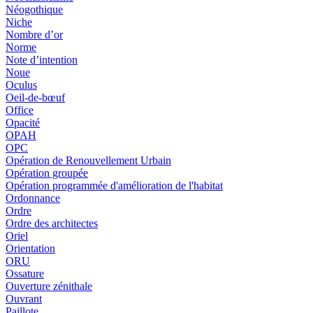
Néogothique
Niche
Nombre d’or
Norme
Note d’intention
Noue
Oculus
Oeil-de-bœuf
Office
Opacité
OPAH
OPC
Opération de Renouvellement Urbain
Opération groupée
Opération programmée d'amélioration de l'habitat
Ordonnance
Ordre
Ordre des architectes
Oriel
Orientation
ORU
Ossature
Ouverture zénithale
Ouvrant
Paillote