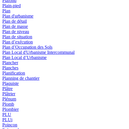
Plafond
Plain-pied
Plan
Plan d'urbanisme
Plan de détail
Plan de masse
Plan de niveau
Plan de situation
Plan d’exécution
Plan d’Occupation des Sols
Plan Local d'Urbanisme Intercommunal
Plan Local d’Urbanisme
Plancher
Planches
Planification
Planning de chantier
Plaquiste
Plâtre
Plâtrier
Plénum
Plomb
Plombier
PLU
PLUi
Poinçon