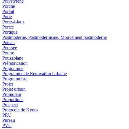
Polystyrène
Porche
Portail
Porte
Porte-à-faux
Portée
Portique
Postmoderne, Postmodernisme, Mouvement postmoderne
Poteau
Poussée
Poutre
Pouzzolane
Préfabrication
Programme
Programme de Rénovation Urbaine
Programmiste
Projet
Projet urbain
Promoteur
Proportions
Prospect
Protocole de Kyoto
PRU
Pureau
PVC