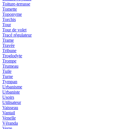
Toiture-terrasse
Tomette
Toponyme
Torchis
Tour
Tour de volet
Tracé régulateur
Trame
Travée
Tribune
Troglodyte
Trompe
Trumeau
Tuile
Turne
Tympan
Urbanisme
Urbaniste
Usoirs
Utilisateur
Vaisseau
Vantail
Venelle
Véranda
Verre