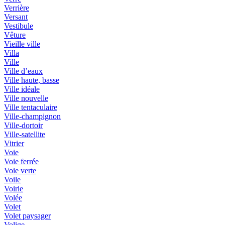
Verrière
Versant
Vestibule
Vêture
Vieille ville
Villa
Ville
Ville d’eaux
Ville haute, basse
Ville idéale
Ville nouvelle
Ville tentaculaire
Ville-champignon
Ville-dortoir
Ville-satellite
Vitrier
Voie
Voie ferrée
Voie verte
Voile
Voirie
Volée
Volet
Volet paysager
Volige