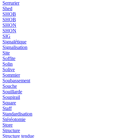
Serrurier
Shed
SHOB
SHOB
SHON
SHON
SIG
Signalétique
Signalisation
Site
Soffite
Solin
Solive
Sommier
Soubassement
Souche
Souillarde
Soupirail
Square
Staff
Standardisation
Stéréotomie
Store
Structure
Structure tendue