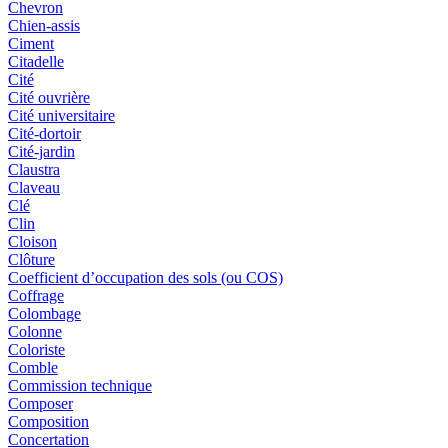
Chevron
Chien-assis
Ciment
Citadelle
Cité
Cité ouvrière
Cité universitaire
Cité-dortoir
Cité-jardin
Claustra
Claveau
Clé
Clin
Cloison
Clôture
Coefficient d’occupation des sols (ou COS)
Coffrage
Colombage
Colonne
Coloriste
Comble
Commission technique
Composer
Composition
Concertation