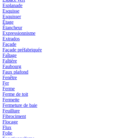
Esplanade
Esquisse
Esquisser
Étage
Étancheur
Expressionnisme
Extrados
Façade
Façade préfabriquée
Faîtage
Faîtière
Faubourg
Faux plafond
Fenêtre
Fer
Ferme
Ferme de toit
Fermette
Fermeture de baie
Feuillure
Fibrociment
Flocage
Flux
Folie