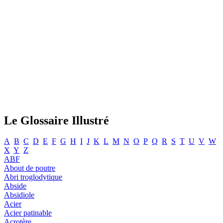
Le Glossaire Illustré
A
B
C
D
E
F
G
H
I
J
K
L
M
N
O
P
Q
R
S
T
U
V
W
X
Y
Z
ABF
About de poutre
Abri troglodytique
Abside
Absidiole
Acier
Acier patinable
Acrotère