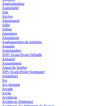
Agglomération
Aggloméré
Aile
Alcôve
Alignement
Allée
Allège
Aluminier
Aluminium
Aménagement du territoire
Amiante
Antichambre
APD Avant-Projet Détaillé
Appareil
Appartement
Appui de fenêtre
APS Avant-Projet Sommaire
Arbalétrier
Arc
Arc-boutant
Arcade
Arche
Architecte
Architecte d'intérieur
Architecte des bâtiments de France