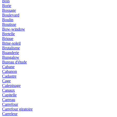
Bois
Borie
Bossage
Boulevard
Boulin
Boutisse
Bow-window
Bretelle
Brique
Brise-soleil
Brutalisme
Buanderie
Bungalow
Bureau d'étude
Cabane
Cabanon
Cadastre
Cage
Calepinage
Canaux
Capitelle
Carreau
Carrefour
Carrefour giratoire
Carreleur