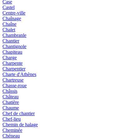
Case
Castel
Centre-ville
Chaînage
Chaîne
Chalet
Chambranle
Chantier
Chantignole
Chapiteau
Charge
Charpente
Charpentier
Charte d'Athènes
Chartreuse
Chasse-roue
Châssis
Château
Chatière
Chaume
Chef de chantier
Chef-lieu
Chemin de halage
Cheminée
Chéneau