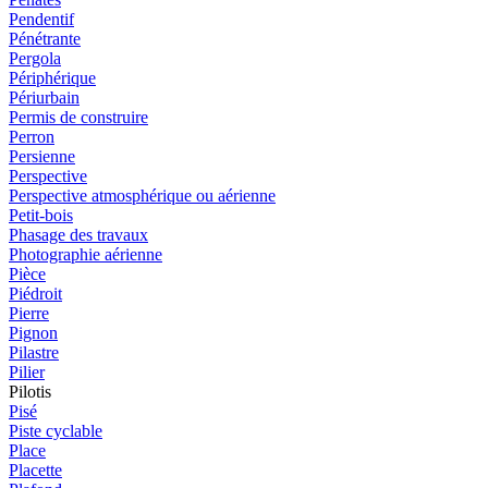
Pendentif
Pénétrante
Pergola
Périphérique
Périurbain
Permis de construire
Perron
Persienne
Perspective
Perspective atmosphérique ou aérienne
Petit-bois
Phasage des travaux
Photographie aérienne
Pièce
Piédroit
Pierre
Pignon
Pilastre
Pilier
Pilotis
Pisé
Piste cyclable
Place
Placette