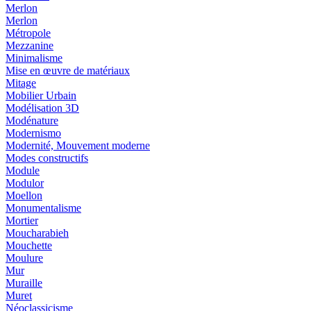
Merlon
Merlon
Métropole
Mezzanine
Minimalisme
Mise en œuvre de matériaux
Mitage
Mobilier Urbain
Modélisation 3D
Modénature
Modernismo
Modernité, Mouvement moderne
Modes constructifs
Module
Modulor
Moellon
Monumentalisme
Mortier
Moucharabieh
Mouchette
Moulure
Mur
Muraille
Muret
Néoclassicisme