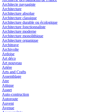
Architecte paysagiste
Architecture
Architecture absolue
Architecture classique
Architecture durable ou écologique
Architecture fonctionnaliste
Architecture moderne
Architecture monolithique
Architecture organique
Architrave
Archivolte
Ardoise
Art déco
Art nouveau
Artère
Arts and Crafts
Assemblage
Atre
Attique
Auget
Auto-contruction
Autoroute
Auvent
Avenue