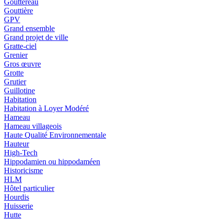
Gouttereau
Gouttière
GPV
Grand ensemble
Grand projet de ville
Gratte-ciel
Grenier
Gros œuvre
Grotte
Grutier
Guillotine
Habitation
Habitation à Loyer Modéré
Hameau
Hameau villageois
Haute Qualité Environnementale
Hauteur
High-Tech
Hippodamien ou hippodaméen
Historicisme
HLM
Hôtel particulier
Hourdis
Huisserie
Hutte