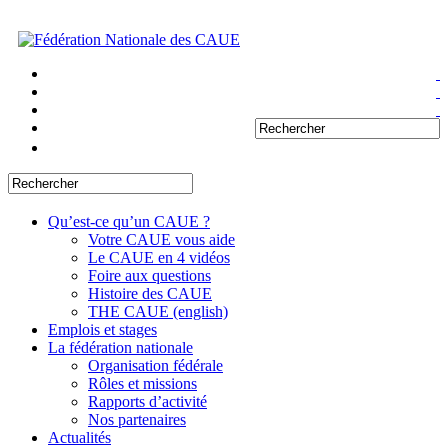
Qu’est-ce qu’un CAUE ?
Votre CAUE vous aide
Le CAUE en 4 vidéos
Foire aux questions
Histoire des CAUE
THE CAUE (english)
Emplois et stages
La fédération nationale
Organisation fédérale
Rôles et missions
Rapports d’activité
Nos partenaires
Actualités