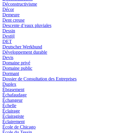
Déconstructivisme
Décor
Demeure
Dent creuse
Descente d’eaux pluviales
Dessin
Destijl
DET
Deutscher Werkbund
Développement durable
Devis
Domaine privé
Domaine public
Dormant
Dossier de Consultation des Entreprises
Duplex
Ébrasement
Échafaudage
Échangeur
Échelle
Éclairage
Éclairagiste
Éclairement
École de Chicago
École du Tessin