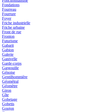
Fonctionnalisme
Fondations
Fourreau
Fourrure
Foyer
Friche industrielle
Friche urbaine
Front de rue
Fronton
Futurisme
Gabarit
Gabion
Galerie
Ganivelle
Garde-corps
Gargouille
Génoise
Gentilhommière
Géométral
Géomètre
Giron
Gîte
Gobetage
Gobetis
Goujon