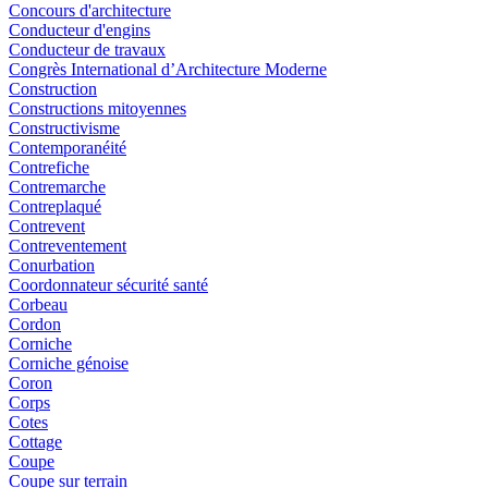
Concours d'architecture
Conducteur d'engins
Conducteur de travaux
Congrès International d’Architecture Moderne
Construction
Constructions mitoyennes
Constructivisme
Contemporanéité
Contrefiche
Contremarche
Contreplaqué
Contrevent
Contreventement
Conurbation
Coordonnateur sécurité santé
Corbeau
Cordon
Corniche
Corniche génoise
Coron
Corps
Cotes
Cottage
Coupe
Coupe sur terrain