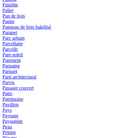
Palafitte
Palier
Pan de bois
Panne
Panneau de bois bakélisé
Parapet
Parc urbain
Parcellaire
Parcelle
Pare-soleil
Parement
Parpaing
Parquet
Parti architectural
Parvis
Passage couvert
Patio
Patrimoine
Pavillon
Pays
Paysage
Paysagiste
Peau
Peintre
Pénates