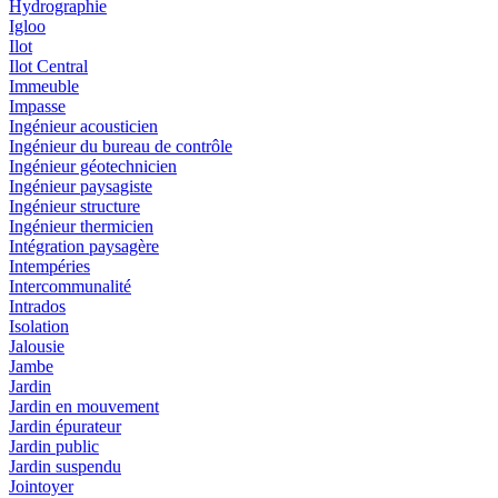
Hydrographie
Igloo
Ilot
Ilot Central
Immeuble
Impasse
Ingénieur acousticien
Ingénieur du bureau de contrôle
Ingénieur géotechnicien
Ingénieur paysagiste
Ingénieur structure
Ingénieur thermicien
Intégration paysagère
Intempéries
Intercommunalité
Intrados
Isolation
Jalousie
Jambe
Jardin
Jardin en mouvement
Jardin épurateur
Jardin public
Jardin suspendu
Jointoyer