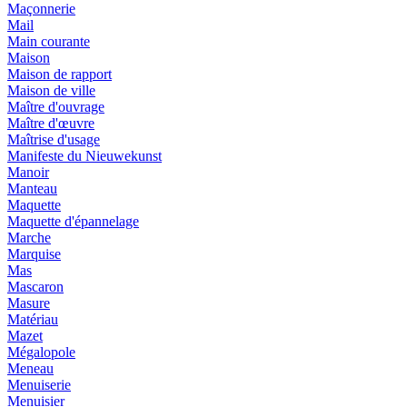
Maçonnerie
Mail
Main courante
Maison
Maison de rapport
Maison de ville
Maître d'ouvrage
Maître d'œuvre
Maîtrise d'usage
Manifeste du Nieuwekunst
Manoir
Manteau
Maquette
Maquette d'épannelage
Marche
Marquise
Mas
Mascaron
Masure
Matériau
Mazet
Mégalopole
Meneau
Menuiserie
Menuisier