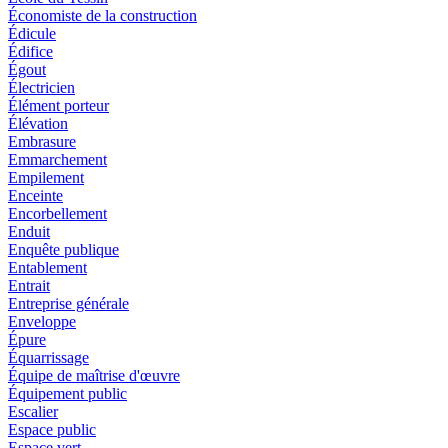
Économiste de la construction
Édicule
Édifice
Égout
Électricien
Élément porteur
Élévation
Embrasure
Emmarchement
Empilement
Enceinte
Encorbellement
Enduit
Enquête publique
Entablement
Entrait
Entreprise générale
Enveloppe
Épure
Équarrissage
Équipe de maîtrise d'œuvre
Équipement public
Escalier
Espace public
Espace vert