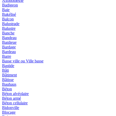
Axonométrie
Badigeon
Baie
Bakélisé
Balcon
Balustrade
Balustre
Banche
Bandeau
Banlieue
Bardage
Bardeau
Barre
Basse ville ou Ville basse
Bastide
Bâti
Bâtiment
Bâtisse
Bauhaus
Béton
Béton alvéolaire
Béton armé
Béton cellulaire
Bidonville
Blocage