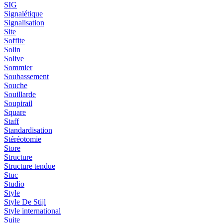
SIG
Signalétique
Signalisation
Site
Soffite
Solin
Solive
Sommier
Soubassement
Souche
Souillarde
Soupirail
Square
Staff
Standardisation
Stéréotomie
Store
Structure
Structure tendue
Stuc
Studio
Style
Style De Stijl
Style international
Suite