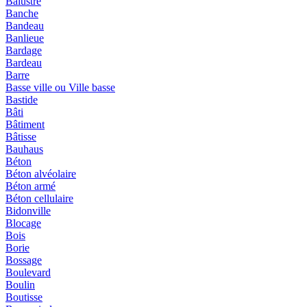
Balustre
Banche
Bandeau
Banlieue
Bardage
Bardeau
Barre
Basse ville ou Ville basse
Bastide
Bâti
Bâtiment
Bâtisse
Bauhaus
Béton
Béton alvéolaire
Béton armé
Béton cellulaire
Bidonville
Blocage
Bois
Borie
Bossage
Boulevard
Boulin
Boutisse