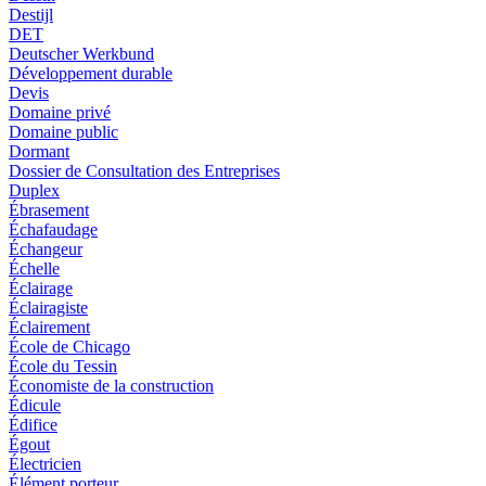
Destijl
DET
Deutscher Werkbund
Développement durable
Devis
Domaine privé
Domaine public
Dormant
Dossier de Consultation des Entreprises
Duplex
Ébrasement
Échafaudage
Échangeur
Échelle
Éclairage
Éclairagiste
Éclairement
École de Chicago
École du Tessin
Économiste de la construction
Édicule
Édifice
Égout
Électricien
Élément porteur