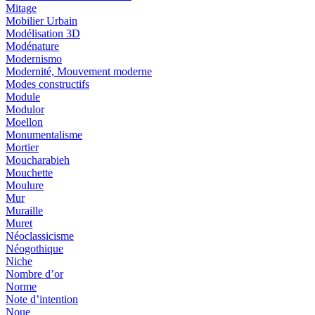
Mitage
Mobilier Urbain
Modélisation 3D
Modénature
Modernismo
Modernité, Mouvement moderne
Modes constructifs
Module
Modulor
Moellon
Monumentalisme
Mortier
Moucharabieh
Mouchette
Moulure
Mur
Muraille
Muret
Néoclassicisme
Néogothique
Niche
Nombre d’or
Norme
Note d’intention
Noue