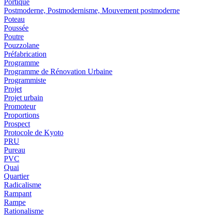
Portique
Postmoderne, Postmodernisme, Mouvement postmoderne
Poteau
Poussée
Poutre
Pouzzolane
Préfabrication
Programme
Programme de Rénovation Urbaine
Programmiste
Projet
Projet urbain
Promoteur
Proportions
Prospect
Protocole de Kyoto
PRU
Pureau
PVC
Quai
Quartier
Radicalisme
Rampant
Rampe
Rationalisme