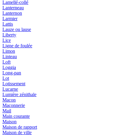
Lamellé-collé
Lanterneau
Lanternon
Larmier
Lattis
Lauze ou lause
Liberty
Lice
Ligne de foulée
Limon
Linteau
Loft
Loggia
Long-pan
Lot
Lotissement
Lucarne
Lumière zénithale
Maçon
Maçonnerie
Mail
Main courante
Maison
Maison de rapport
Maison de ville