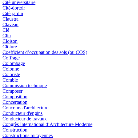
Cité universitaire
Cité-dortoir
Cité-jardin
Claustra
Claveau
Clé
Clin
Cloison
Clôture
Coefficient d’occupation des sols (ou COS)
Coffrage
Colombage
Colonne
Coloriste
Comble
Commission technique
Composer
Composition
Concertation
Concours d'architecture
Conducteur d'engins
Conducteur de travaux
Congrès International d’Architecture Moderne
Construction
Constructions mitoyennes