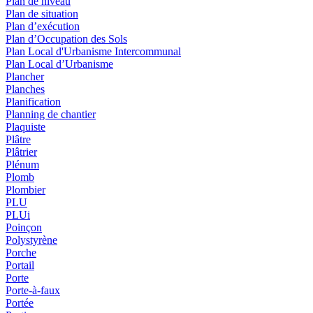
Plan de niveau
Plan de situation
Plan d’exécution
Plan d’Occupation des Sols
Plan Local d'Urbanisme Intercommunal
Plan Local d’Urbanisme
Plancher
Planches
Planification
Planning de chantier
Plaquiste
Plâtre
Plâtrier
Plénum
Plomb
Plombier
PLU
PLUi
Poinçon
Polystyrène
Porche
Portail
Porte
Porte-à-faux
Portée