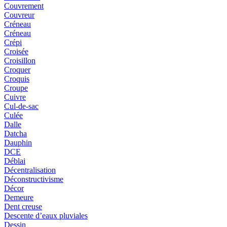
Couvrement
Couvreur
Créneau
Créneau
Crépi
Croisée
Croisillon
Croquer
Croquis
Croupe
Cuivre
Cul-de-sac
Culée
Dalle
Datcha
Dauphin
DCE
Déblai
Décentralisation
Déconstructivisme
Décor
Demeure
Dent creuse
Descente d’eaux pluviales
Dessin