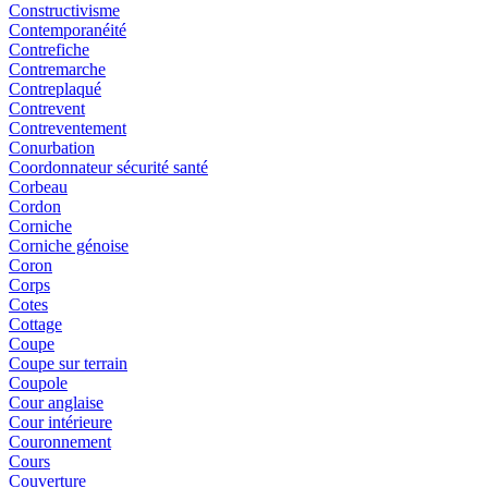
Constructivisme
Contemporanéité
Contrefiche
Contremarche
Contreplaqué
Contrevent
Contreventement
Conurbation
Coordonnateur sécurité santé
Corbeau
Cordon
Corniche
Corniche génoise
Coron
Corps
Cotes
Cottage
Coupe
Coupe sur terrain
Coupole
Cour anglaise
Cour intérieure
Couronnement
Cours
Couverture