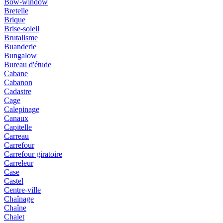
Bow-window
Bretelle
Brique
Brise-soleil
Brutalisme
Buanderie
Bungalow
Bureau d'étude
Cabane
Cabanon
Cadastre
Cage
Calepinage
Canaux
Capitelle
Carreau
Carrefour
Carrefour giratoire
Carreleur
Case
Castel
Centre-ville
Chaînage
Chaîne
Chalet