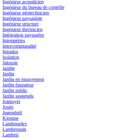
Ingénieur acousticien
Ingénieur du bureau de contrôle
Ingénieur géotechnicien
Ingénieur paysagiste
Ingénieur structure
Ingénieur thermicien
Intégration paysagère
Intempéries
Intercommunalité
Intrados
Isolation
Jalousie
Jambe
Jardin
Jardin en mouvement
Jardin épurateur
Jardin public
Jardin suspendu
Jointoyer
Jouée
Jugendstil
Kiosque
Lambourdes
Lambrequin
Lambris