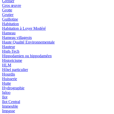
Grenier
Gros œuvre
Grotte
Grutier
Guillotine
Habitation
Habitation à Loyer Modéré
Hameau
Hameau villageois
Haute Qualité Environnementale
Hauteur
High-Tech
Hippodamien ou hippodaméen
Historicisme
HLM
Hôtel particulier
Hourdis
Huisserie
Hutte
Hydrographie
Igloo
Ilot
Ilot Central
Immeuble
Impasse