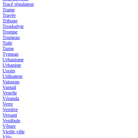
Tracé régulateur
Trame
Travée
Tribune
Troglodyte
Trompe
Trumeau
Tuile
Turne
Tympan
Urbanisme
Urbaniste
Usoirs
Utilisateur
Vaisseau
Vantail
Venelle
Véranda
Verre
Verrière
Versant
Vestibule
Vêture
Vieille ville
Villa