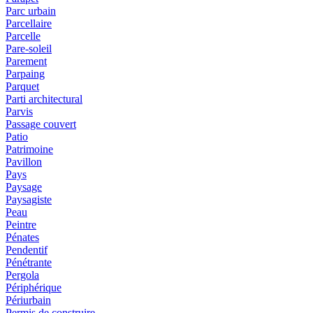
Parc urbain
Parcellaire
Parcelle
Pare-soleil
Parement
Parpaing
Parquet
Parti architectural
Parvis
Passage couvert
Patio
Patrimoine
Pavillon
Pays
Paysage
Paysagiste
Peau
Peintre
Pénates
Pendentif
Pénétrante
Pergola
Périphérique
Périurbain
Permis de construire