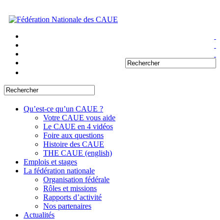
Qu’est-ce qu’un CAUE ?
Votre CAUE vous aide
Le CAUE en 4 vidéos
Foire aux questions
Histoire des CAUE
THE CAUE (english)
Emplois et stages
La fédération nationale
Organisation fédérale
Rôles et missions
Rapports d’activité
Nos partenaires
Actualités