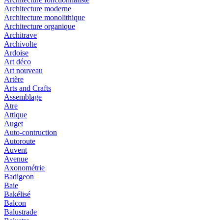
Architecture moderne
Architecture monolithique
Architecture organique
Architrave
Archivolte
Ardoise
Art déco
Art nouveau
Artère
Arts and Crafts
Assemblage
Atre
Attique
Auget
Auto-contruction
Autoroute
Auvent
Avenue
Axonométrie
Badigeon
Baie
Bakélisé
Balcon
Balustrade