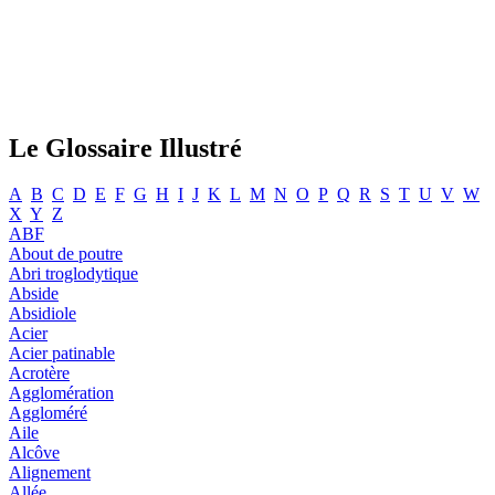
Le Glossaire Illustré
A
B
C
D
E
F
G
H
I
J
K
L
M
N
O
P
Q
R
S
T
U
V
W
X
Y
Z
ABF
About de poutre
Abri troglodytique
Abside
Absidiole
Acier
Acier patinable
Acrotère
Agglomération
Aggloméré
Aile
Alcôve
Alignement
Allée