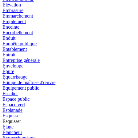
Élévation
Embrasure
Emmarchement
Empilement
Enceinte
Encorbellement
Enduit
Enquête publique
Entablement
Entrait
Entreprise générale
Enveloppe
Épure
Équarrissage
Équipe de maîtrise d'œuvre
Équipement public
Escalier
Espace public
Espace vert
Esplanade
Esquisse
Esquisser
Étage
Étancheur
Expressionnisme