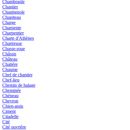
Chambranle
Chantier
Chantignole
Chapiteau
Charge
Charpente
Charpentier
Charte d'Athènes
Chartreuse
Chasse-roue
Châssis
Château
Chatière
Chaume
Chef de chantier
Chef-lieu
Chemin de halage
Cheminée
Chéneau
Chevron
Chien-assis
Ciment
Citadelle
Cité
Cité ouvrière