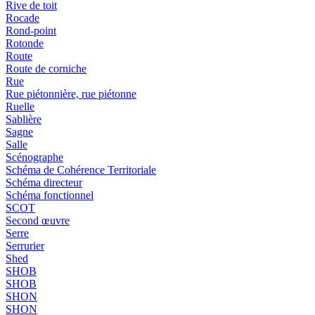
Rive de toit
Rocade
Rond-point
Rotonde
Route
Route de corniche
Rue
Rue piétonnière, rue piétonne
Ruelle
Sablière
Sagne
Salle
Scénographe
Schéma de Cohérence Territoriale
Schéma directeur
Schéma fonctionnel
SCOT
Second œuvre
Serre
Serrurier
Shed
SHOB
SHOB
SHON
SHON