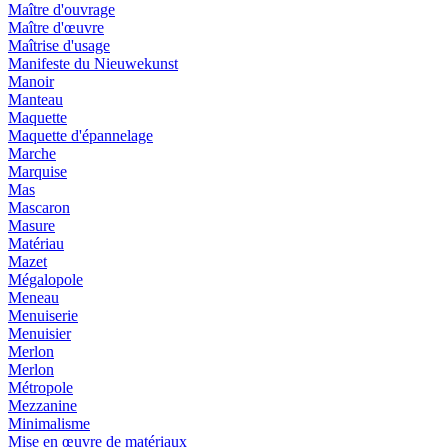
Maître d'ouvrage
Maître d'œuvre
Maîtrise d'usage
Manifeste du Nieuwekunst
Manoir
Manteau
Maquette
Maquette d'épannelage
Marche
Marquise
Mas
Mascaron
Masure
Matériau
Mazet
Mégalopole
Meneau
Menuiserie
Menuisier
Merlon
Merlon
Métropole
Mezzanine
Minimalisme
Mise en œuvre de matériaux