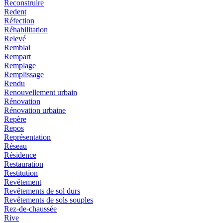
Reconstruire
Redent
Réfection
Réhabilitation
Relevé
Remblai
Rempart
Remplage
Remplissage
Rendu
Renouvellement urbain
Rénovation
Rénovation urbaine
Repère
Repos
Représentation
Réseau
Résidence
Restauration
Restitution
Revêtement
Revêtements de sol durs
Revêtements de sols souples
Rez-de-chaussée
Rive