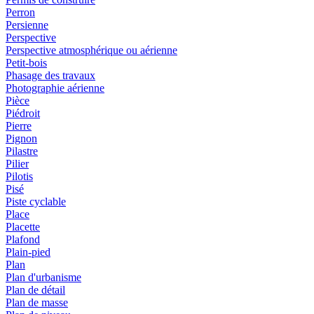
Perron
Persienne
Perspective
Perspective atmosphérique ou aérienne
Petit-bois
Phasage des travaux
Photographie aérienne
Pièce
Piédroit
Pierre
Pignon
Pilastre
Pilier
Pilotis
Pisé
Piste cyclable
Place
Placette
Plafond
Plain-pied
Plan
Plan d'urbanisme
Plan de détail
Plan de masse