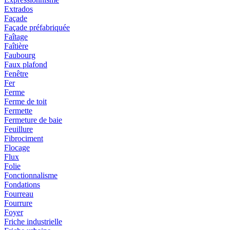
Extrados
Façade
Façade préfabriquée
Faîtage
Faîtière
Faubourg
Faux plafond
Fenêtre
Fer
Ferme
Ferme de toit
Fermette
Fermeture de baie
Feuillure
Fibrociment
Flocage
Flux
Folie
Fonctionnalisme
Fondations
Fourreau
Fourrure
Foyer
Friche industrielle