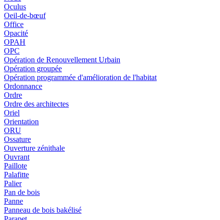
Oculus
Oeil-de-bœuf
Office
Opacité
OPAH
OPC
Opération de Renouvellement Urbain
Opération groupée
Opération programmée d'amélioration de l'habitat
Ordonnance
Ordre
Ordre des architectes
Oriel
Orientation
ORU
Ossature
Ouverture zénithale
Ouvrant
Paillote
Palafitte
Palier
Pan de bois
Panne
Panneau de bois bakélisé
Parapet