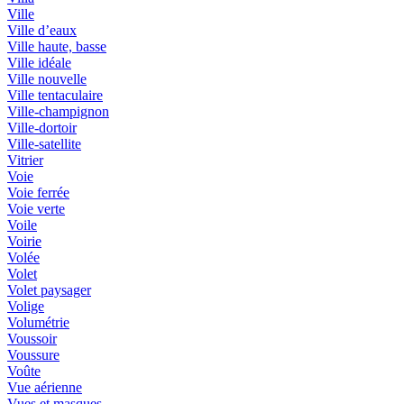
Ville
Ville d’eaux
Ville haute, basse
Ville idéale
Ville nouvelle
Ville tentaculaire
Ville-champignon
Ville-dortoir
Ville-satellite
Vitrier
Voie
Voie ferrée
Voie verte
Voile
Voirie
Volée
Volet
Volet paysager
Volige
Volumétrie
Voussoir
Voussure
Voûte
Vue aérienne
Vues et masques