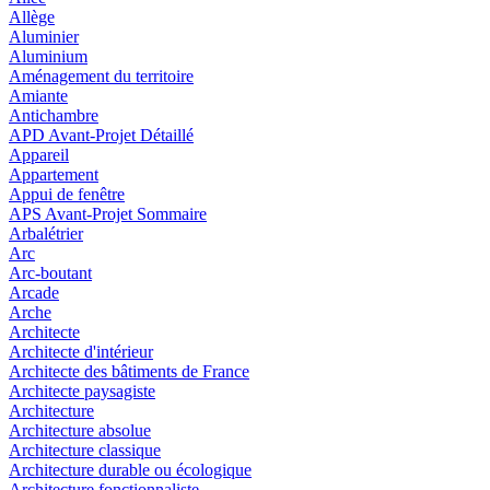
Allège
Aluminier
Aluminium
Aménagement du territoire
Amiante
Antichambre
APD Avant-Projet Détaillé
Appareil
Appartement
Appui de fenêtre
APS Avant-Projet Sommaire
Arbalétrier
Arc
Arc-boutant
Arcade
Arche
Architecte
Architecte d'intérieur
Architecte des bâtiments de France
Architecte paysagiste
Architecture
Architecture absolue
Architecture classique
Architecture durable ou écologique
Architecture fonctionnaliste