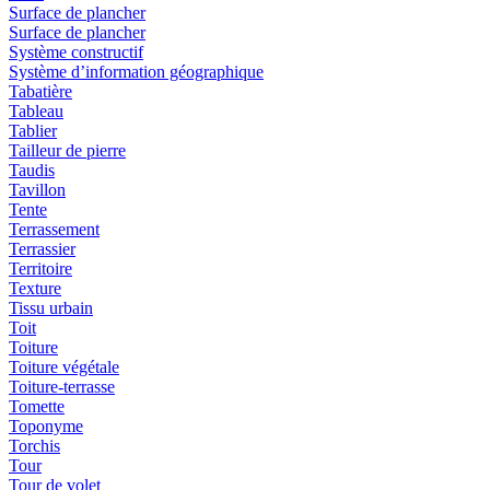
Surface de plancher
Surface de plancher
Système constructif
Système d’information géographique
Tabatière
Tableau
Tablier
Tailleur de pierre
Taudis
Tavillon
Tente
Terrassement
Terrassier
Territoire
Texture
Tissu urbain
Toit
Toiture
Toiture végétale
Toiture-terrasse
Tomette
Toponyme
Torchis
Tour
Tour de volet