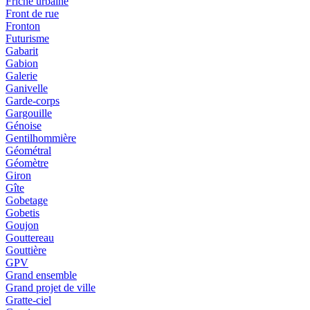
Friche urbaine
Front de rue
Fronton
Futurisme
Gabarit
Gabion
Galerie
Ganivelle
Garde-corps
Gargouille
Génoise
Gentilhommière
Géométral
Géomètre
Giron
Gîte
Gobetage
Gobetis
Goujon
Gouttereau
Gouttière
GPV
Grand ensemble
Grand projet de ville
Gratte-ciel