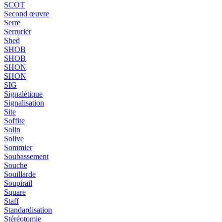
SCOT
Second œuvre
Serre
Serrurier
Shed
SHOB
SHOB
SHON
SHON
SIG
Signalétique
Signalisation
Site
Soffite
Solin
Solive
Sommier
Soubassement
Souche
Souillarde
Soupirail
Square
Staff
Standardisation
Stéréotomie