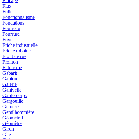
Flocage
Flux
Folie
Fonctionnalisme
Fondations
Fourreau
Fourrure
Foyer
Friche industrielle
Friche urbaine
Front de rue
Fronton
Futurisme
Gabarit
Gabion
Galerie
Ganivelle
Garde-corps
Gargouille
Génoise
Gentilhommière
Géométral
Géomètre
Giron
Gîte