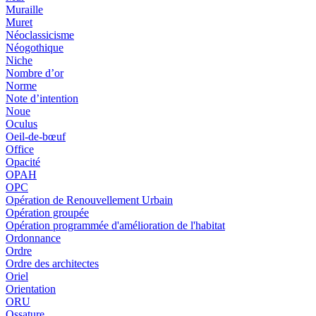
Muraille
Muret
Néoclassicisme
Néogothique
Niche
Nombre d’or
Norme
Note d’intention
Noue
Oculus
Oeil-de-bœuf
Office
Opacité
OPAH
OPC
Opération de Renouvellement Urbain
Opération groupée
Opération programmée d'amélioration de l'habitat
Ordonnance
Ordre
Ordre des architectes
Oriel
Orientation
ORU
Ossature