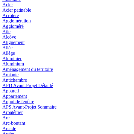
Acier
Acier patinable
Acrotère
Agglomération
Aggloméré
Aile
Alcôve
Alignement
Allée
Allège
Aluminier
Aluminium
Aménagement du territoire
Amiante
Antichambre
APD Avant-Projet Détaillé
Appareil
Appartement
Appui de fenêtre
APS Avant-Projet Sommaire
Arbalétrier
Arc
Arc-boutant
Arcade
Arche