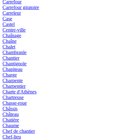
Carrefour
Carrefour giratoire
Carreleur
Case
Castel
Centre-ville
Chaînage
Chaîne
Chalet
Chambranle
Chantier
Chantignole
Chapiteau
Charge
Charpente
Charpentier
Charte d'Athènes
Chartreuse
Chasse-roue
Châssis
Château
Chatière
Chaume
Chef de chantier
Chef-lieu