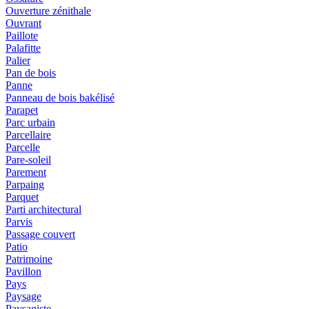
Ouverture zénithale
Ouvrant
Paillote
Palafitte
Palier
Pan de bois
Panne
Panneau de bois bakélisé
Parapet
Parc urbain
Parcellaire
Parcelle
Pare-soleil
Parement
Parpaing
Parquet
Parti architectural
Parvis
Passage couvert
Patio
Patrimoine
Pavillon
Pays
Paysage
Paysagiste