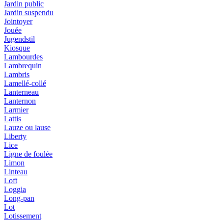
Jardin public
Jardin suspendu
Jointoyer
Jouée
Jugendstil
Kiosque
Lambourdes
Lambrequin
Lambris
Lamellé-collé
Lanterneau
Lanternon
Larmier
Lattis
Lauze ou lause
Liberty
Lice
Ligne de foulée
Limon
Linteau
Loft
Loggia
Long-pan
Lot
Lotissement