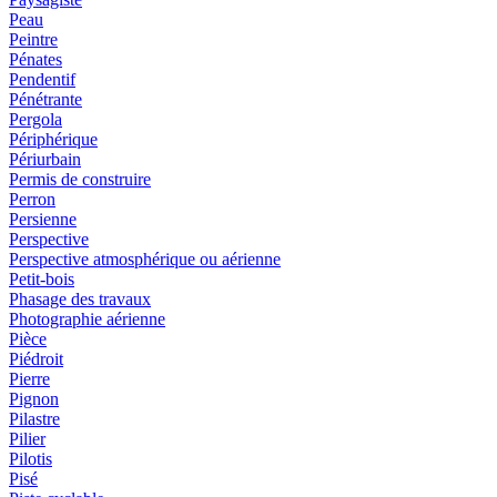
Peau
Peintre
Pénates
Pendentif
Pénétrante
Pergola
Périphérique
Périurbain
Permis de construire
Perron
Persienne
Perspective
Perspective atmosphérique ou aérienne
Petit-bois
Phasage des travaux
Photographie aérienne
Pièce
Piédroit
Pierre
Pignon
Pilastre
Pilier
Pilotis
Pisé