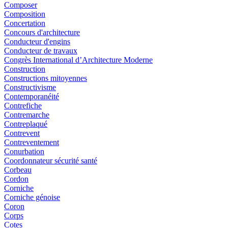
Composer
Composition
Concertation
Concours d'architecture
Conducteur d'engins
Conducteur de travaux
Congrès International d’Architecture Moderne
Construction
Constructions mitoyennes
Constructivisme
Contemporanéité
Contrefiche
Contremarche
Contreplaqué
Contrevent
Contreventement
Conurbation
Coordonnateur sécurité santé
Corbeau
Cordon
Corniche
Corniche génoise
Coron
Corps
Cotes