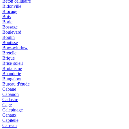
Béton cellulaire
Bidonville
Blocage
Bois
Borie
Bossage
Boulevard
Boulin
Boutisse
Bow-window
Bretelle
Brique
Brise-soleil
Brutalisme
Buanderie
Bungalow
Bureau d'étude
Cabane
Cabanon
Cadastre
Cage
Calepinage
Canaux
Capitelle
Carreau