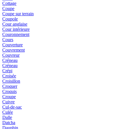
Cottage
Coupe
Coupe sur terrain
Coupole
Cour anglaise
Cour intérieure
Couronnement
Cours
Couverture
Couvrement
Couvreur
Créneau
Créneau
Crépi
Croisée
Croisillon
Croquer
Croquis
Croupe
Cuivre
Cul-de-sac
Culée
Dalle
Datcha
Dauphin