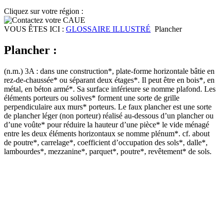
Cliquez sur votre région :
VOUS ÊTES ICI :
GLOSSAIRE ILLUSTRÉ
Plancher
Plancher :
(n.m.) 3A : dans une construction*, plate-forme horizontale bâtie en
rez-de-chaussée* ou séparant deux étages*. Il peut être en bois*, en
métal, en béton armé*. Sa surface inférieure se nomme plafond. Les
éléments porteurs ou solives* forment une sorte de grille
perpendiculaire aux murs* porteurs. Le faux plancher est une sorte
de plancher léger (non porteur) réalisé au-dessous d’un plancher ou
d’une voûte* pour réduire la hauteur d’une pièce* le vide ménagé
entre les deux éléments horizontaux se nomme plénum*. cf. about
de poutre*, carrelage*, coefficient d’occupation des sols*, dalle*,
lambourdes*, mezzanine*, parquet*, poutre*, revêtement* de sols.