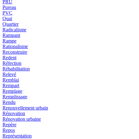
PRU
Pureau
PVC
Quai
Quartier
Radicalisme
Rampant
Rampe
Rationalisme
Reconstruire
Redent
Réfection
Réhabilitation
Relevé
Remblai
Rempart
Remplage
Remplissage
Rendu
Renouvellement urbain
Rénovation
Rénovation urbaine
Repère
Repos
Représentation