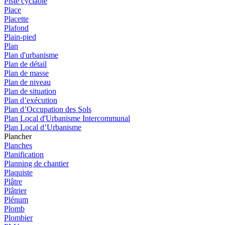
Piste cyclable
Place
Placette
Plafond
Plain-pied
Plan
Plan d'urbanisme
Plan de détail
Plan de masse
Plan de niveau
Plan de situation
Plan d’exécution
Plan d’Occupation des Sols
Plan Local d'Urbanisme Intercommunal
Plan Local d’Urbanisme
Plancher
Planches
Planification
Planning de chantier
Plaquiste
Plâtre
Plâtrier
Plénum
Plomb
Plombier