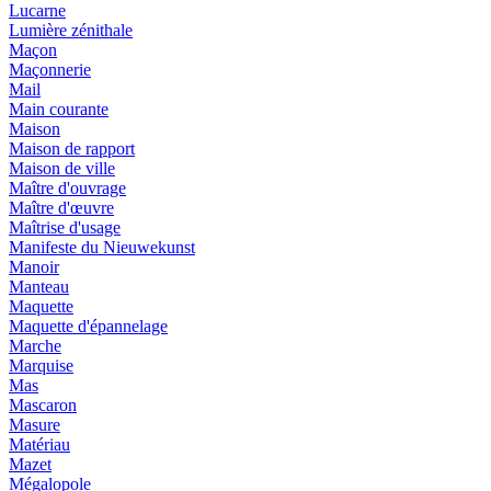
Lucarne
Lumière zénithale
Maçon
Maçonnerie
Mail
Main courante
Maison
Maison de rapport
Maison de ville
Maître d'ouvrage
Maître d'œuvre
Maîtrise d'usage
Manifeste du Nieuwekunst
Manoir
Manteau
Maquette
Maquette d'épannelage
Marche
Marquise
Mas
Mascaron
Masure
Matériau
Mazet
Mégalopole