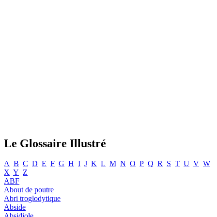
Le Glossaire Illustré
A
B
C
D
E
F
G
H
I
J
K
L
M
N
O
P
Q
R
S
T
U
V
W
X
Y
Z
ABF
About de poutre
Abri troglodytique
Abside
Absidiole