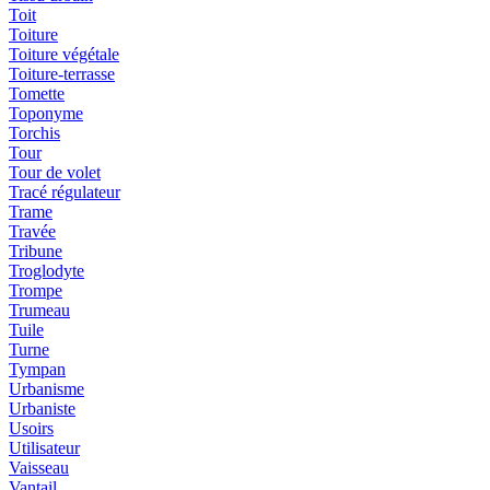
Toit
Toiture
Toiture végétale
Toiture-terrasse
Tomette
Toponyme
Torchis
Tour
Tour de volet
Tracé régulateur
Trame
Travée
Tribune
Troglodyte
Trompe
Trumeau
Tuile
Turne
Tympan
Urbanisme
Urbaniste
Usoirs
Utilisateur
Vaisseau
Vantail