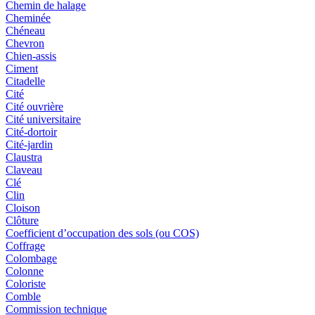
Chemin de halage
Cheminée
Chéneau
Chevron
Chien-assis
Ciment
Citadelle
Cité
Cité ouvrière
Cité universitaire
Cité-dortoir
Cité-jardin
Claustra
Claveau
Clé
Clin
Cloison
Clôture
Coefficient d’occupation des sols (ou COS)
Coffrage
Colombage
Colonne
Coloriste
Comble
Commission technique