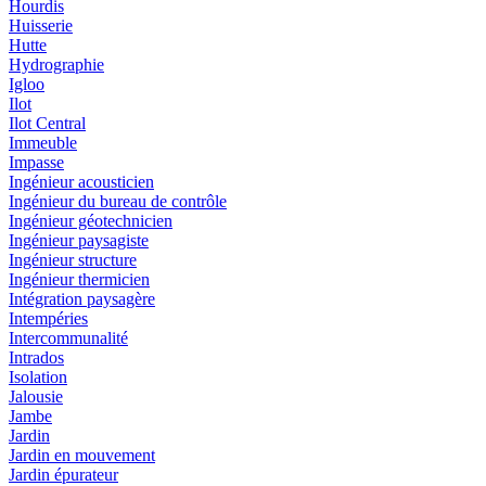
Hourdis
Huisserie
Hutte
Hydrographie
Igloo
Ilot
Ilot Central
Immeuble
Impasse
Ingénieur acousticien
Ingénieur du bureau de contrôle
Ingénieur géotechnicien
Ingénieur paysagiste
Ingénieur structure
Ingénieur thermicien
Intégration paysagère
Intempéries
Intercommunalité
Intrados
Isolation
Jalousie
Jambe
Jardin
Jardin en mouvement
Jardin épurateur