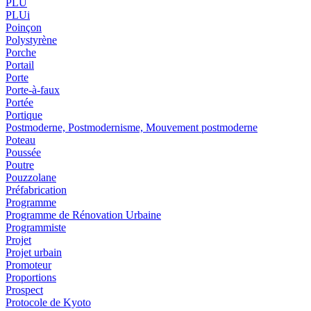
PLU
PLUi
Poinçon
Polystyrène
Porche
Portail
Porte
Porte-à-faux
Portée
Portique
Postmoderne, Postmodernisme, Mouvement postmoderne
Poteau
Poussée
Poutre
Pouzzolane
Préfabrication
Programme
Programme de Rénovation Urbaine
Programmiste
Projet
Projet urbain
Promoteur
Proportions
Prospect
Protocole de Kyoto