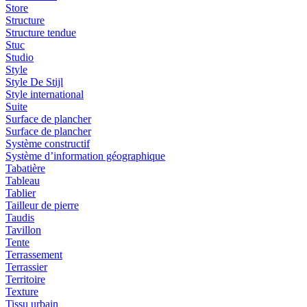
Store
Structure
Structure tendue
Stuc
Studio
Style
Style De Stijl
Style international
Suite
Surface de plancher
Surface de plancher
Système constructif
Système d’information géographique
Tabatière
Tableau
Tablier
Tailleur de pierre
Taudis
Tavillon
Tente
Terrassement
Terrassier
Territoire
Texture
Tissu urbain