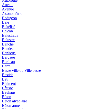
Autoroute
Auvent
Avenue
Axonométrie
Badigeon
Baie
Bakélisé
Balcon
Balustrade
Balustre
Banche
Bandeau
Banlieue
Bardage
Bardeau
Barre
Basse ville ou Ville basse
Bastide
Bâti
Bâtiment
Bâtisse
Bauhaus
Béton
Béton alvéolaire
Béton armé