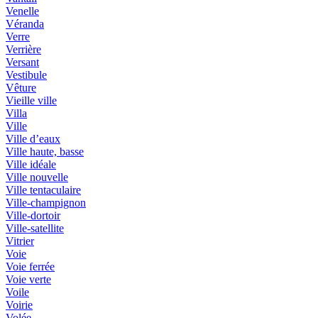
Venelle
Véranda
Verre
Verrière
Versant
Vestibule
Vêture
Vieille ville
Villa
Ville
Ville d’eaux
Ville haute, basse
Ville idéale
Ville nouvelle
Ville tentaculaire
Ville-champignon
Ville-dortoir
Ville-satellite
Vitrier
Voie
Voie ferrée
Voie verte
Voile
Voirie
Volée