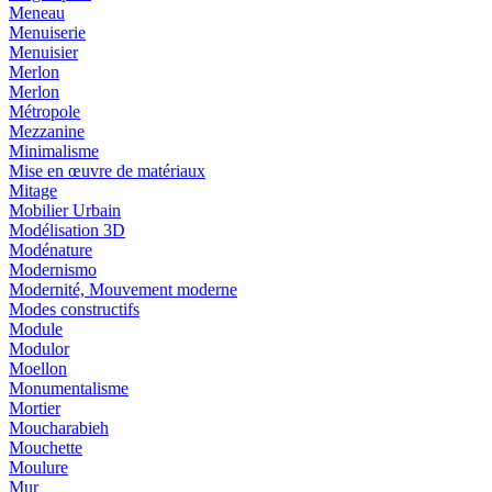
Meneau
Menuiserie
Menuisier
Merlon
Merlon
Métropole
Mezzanine
Minimalisme
Mise en œuvre de matériaux
Mitage
Mobilier Urbain
Modélisation 3D
Modénature
Modernismo
Modernité, Mouvement moderne
Modes constructifs
Module
Modulor
Moellon
Monumentalisme
Mortier
Moucharabieh
Mouchette
Moulure
Mur