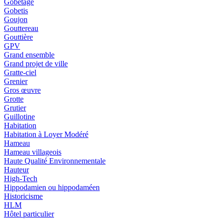
Gobetage
Gobetis
Goujon
Gouttereau
Gouttière
GPV
Grand ensemble
Grand projet de ville
Gratte-ciel
Grenier
Gros œuvre
Grotte
Grutier
Guillotine
Habitation
Habitation à Loyer Modéré
Hameau
Hameau villageois
Haute Qualité Environnementale
Hauteur
High-Tech
Hippodamien ou hippodaméen
Historicisme
HLM
Hôtel particulier