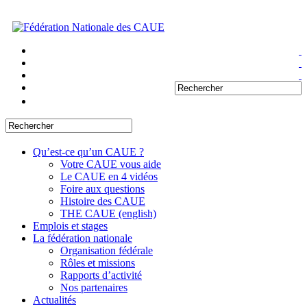
Qu’est-ce qu’un CAUE ?
Votre CAUE vous aide
Le CAUE en 4 vidéos
Foire aux questions
Histoire des CAUE
THE CAUE (english)
Emplois et stages
La fédération nationale
Organisation fédérale
Rôles et missions
Rapports d’activité
Nos partenaires
Actualités