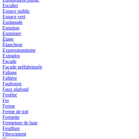
Escalier
Espace public
Espace vert
Esplanade
Esquisse
Esquisser
Étage
Étancheur
Expressionnisme
Extrados
Façade
Façade préfabriquée
Faîtage
Faîtière
Faubourg
Faux plafond
Fenêtre
Fer
Ferme
Ferme de toit
Fermette
Fermeture de baie
Feuillure
Fibrociment