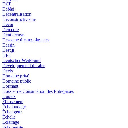
DCE
Déblai
Décentralisation
Déconstructivisme
Décor
Demeure
Dent creuse
Descente d’eaux pluviales
Dessin
Destijl
DET
Deutscher Werkbund
Développement durable
Devis
Domaine privé
Domaine public
Dormant
Dossier de Consultation des Entreprises
Duplex
Ébrasement
Échafaudage
Échangeur
Échelle
Éclairage
Éclairagiste