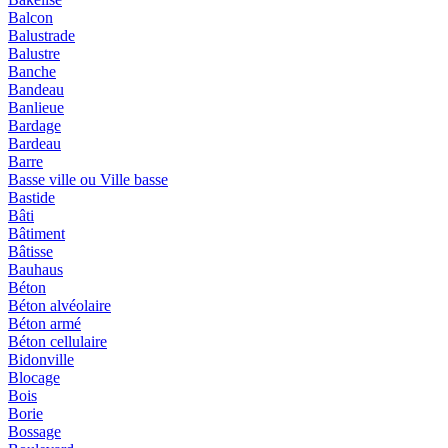
Balcon
Balustrade
Balustre
Banche
Bandeau
Banlieue
Bardage
Bardeau
Barre
Basse ville ou Ville basse
Bastide
Bâti
Bâtiment
Bâtisse
Bauhaus
Béton
Béton alvéolaire
Béton armé
Béton cellulaire
Bidonville
Blocage
Bois
Borie
Bossage