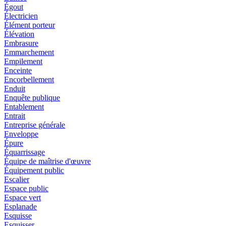
Égout
Électricien
Élément porteur
Élévation
Embrasure
Emmarchement
Empilement
Enceinte
Encorbellement
Enduit
Enquête publique
Entablement
Entrait
Entreprise générale
Enveloppe
Épure
Équarrissage
Équipe de maîtrise d'œuvre
Équipement public
Escalier
Espace public
Espace vert
Esplanade
Esquisse
Esquisser