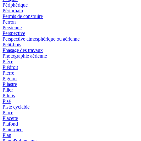
Périphérique
Périurbain
Permis de construire
Perron
Persienne
Perspective
Perspective atmosphérique ou aérienne
Petit-bois
Phasage des travaux
Photographie aérienne
Pièce
Piédroit
Pierre
Pignon
Pilastre
Pilier
Pilotis
Pisé
Piste cyclable
Place
Placette
Plafond
Plain-pied
Plan
Plan d'urbanisme