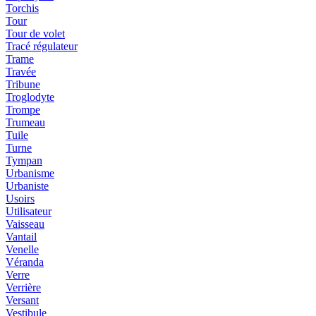
Torchis
Tour
Tour de volet
Tracé régulateur
Trame
Travée
Tribune
Troglodyte
Trompe
Trumeau
Tuile
Turne
Tympan
Urbanisme
Urbaniste
Usoirs
Utilisateur
Vaisseau
Vantail
Venelle
Véranda
Verre
Verrière
Versant
Vestibule