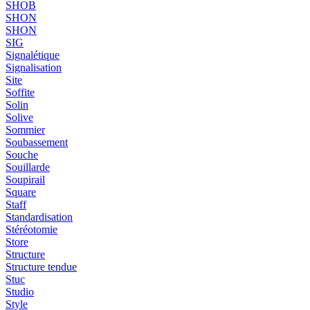
SHOB
SHON
SHON
SIG
Signalétique
Signalisation
Site
Soffite
Solin
Solive
Sommier
Soubassement
Souche
Souillarde
Soupirail
Square
Staff
Standardisation
Stéréotomie
Store
Structure
Structure tendue
Stuc
Studio
Style