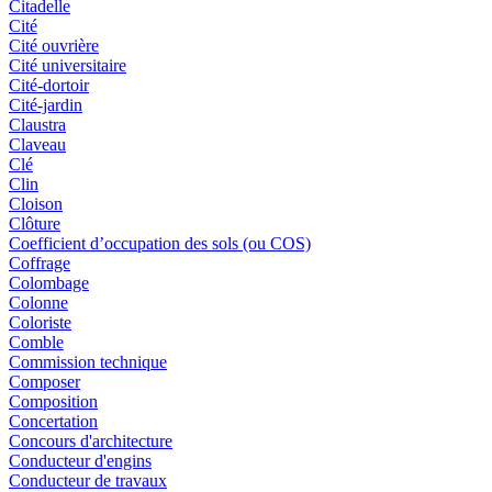
Citadelle
Cité
Cité ouvrière
Cité universitaire
Cité-dortoir
Cité-jardin
Claustra
Claveau
Clé
Clin
Cloison
Clôture
Coefficient d’occupation des sols (ou COS)
Coffrage
Colombage
Colonne
Coloriste
Comble
Commission technique
Composer
Composition
Concertation
Concours d'architecture
Conducteur d'engins
Conducteur de travaux