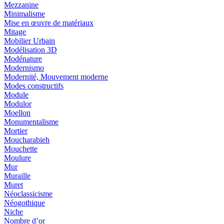
Mezzanine
Minimalisme
Mise en œuvre de matériaux
Mitage
Mobilier Urbain
Modélisation 3D
Modénature
Modernismo
Modernité, Mouvement moderne
Modes constructifs
Module
Modulor
Moellon
Monumentalisme
Mortier
Moucharabieh
Mouchette
Moulure
Mur
Muraille
Muret
Néoclassicisme
Néogothique
Niche
Nombre d’or