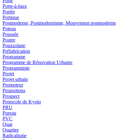
Porte
Porte-à-faux
Portée
Portique
Postmoderne, Postmodernisme, Mouvement postmoderne
Poteau
Poussée
Poutre
Pouzzolane
Préfabrication
Programme
Programme de Rénovation Urbaine
Programmiste
Projet
Projet urbain
Promoteur
Proportions
Prospect
Protocole de Kyoto
PRU
Pureau
PVC
Quai
Quartier
Radicalisme