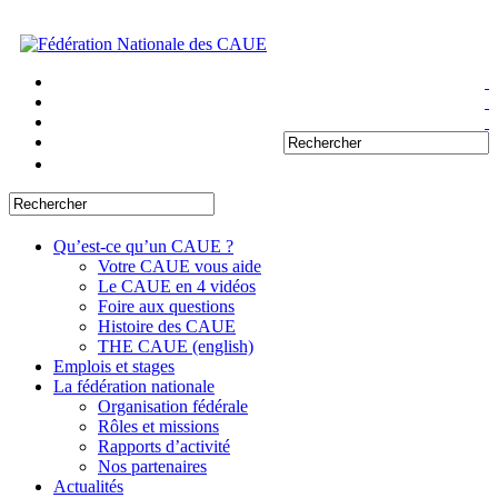
Qu’est-ce qu’un CAUE ?
Votre CAUE vous aide
Le CAUE en 4 vidéos
Foire aux questions
Histoire des CAUE
THE CAUE (english)
Emplois et stages
La fédération nationale
Organisation fédérale
Rôles et missions
Rapports d’activité
Nos partenaires
Actualités