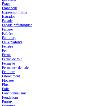
Étage
Étancheur
Expressionnisme
Extrados
Façade
Façade préfabriquée
Faîtage
Faîtière
Faubourg
Faux plafond
Fenêtre
Fer
Ferme
Ferme de toit
Fermette
Fermeture de baie
Feuillure
Fibrociment
Flocage
Flux
Folie
Fonctionnalisme
Fondations
Fourreau
Fourrure