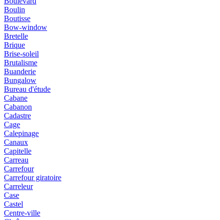
Boulevard
Boulin
Boutisse
Bow-window
Bretelle
Brique
Brise-soleil
Brutalisme
Buanderie
Bungalow
Bureau d'étude
Cabane
Cabanon
Cadastre
Cage
Calepinage
Canaux
Capitelle
Carreau
Carrefour
Carrefour giratoire
Carreleur
Case
Castel
Centre-ville