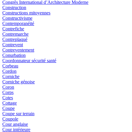
Congrès International d’Architecture Moderne
Construction
Constructions mitoyennes
Constructivisme
Contemporanéité
Contrefiche
Contremarche
Contreplaqué
Contrevent
Contreventement
Conurbation
Coordonnateur sécurité santé
Corbeau
Cordon
Corniche
Corniche génoise
Coron
Corps
Cotes
Cottage
Coupe
Coupe sur terrain
Coupole
Cour anglaise
Cour intérieure