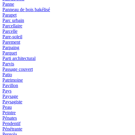
Panne
Panneau de bois bakélisé
Parapet
Parc urbain
Parcellaire
Parcelle
Pare-soleil
Parement
Parpaing
Parquet
Parti architectural
Parvis
Passage couvert
Patio
Patrimoine
Pavillon
Pays
Paysage
Paysagiste
Peau
Peintre
Pénates
Pendentif
Pénétrante
Pergola