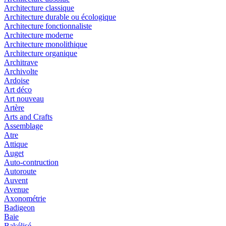
Architecture classique
Architecture durable ou écologique
Architecture fonctionnaliste
Architecture moderne
Architecture monolithique
Architecture organique
Architrave
Archivolte
Ardoise
Art déco
Art nouveau
Artère
Arts and Crafts
Assemblage
Atre
Attique
Auget
Auto-contruction
Autoroute
Auvent
Avenue
Axonométrie
Badigeon
Baie
Bakélisé