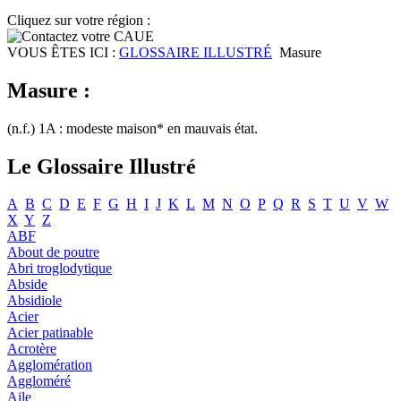
Cliquez sur votre région :
VOUS ÊTES ICI :
GLOSSAIRE ILLUSTRÉ
Masure
Masure :
(n.f.) 1A : modeste maison* en mauvais état.
Le Glossaire Illustré
A
B
C
D
E
F
G
H
I
J
K
L
M
N
O
P
Q
R
S
T
U
V
W
X
Y
Z
ABF
About de poutre
Abri troglodytique
Abside
Absidiole
Acier
Acier patinable
Acrotère
Agglomération
Aggloméré
Aile