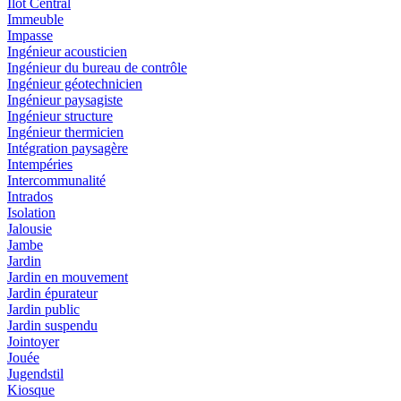
Ilot Central
Immeuble
Impasse
Ingénieur acousticien
Ingénieur du bureau de contrôle
Ingénieur géotechnicien
Ingénieur paysagiste
Ingénieur structure
Ingénieur thermicien
Intégration paysagère
Intempéries
Intercommunalité
Intrados
Isolation
Jalousie
Jambe
Jardin
Jardin en mouvement
Jardin épurateur
Jardin public
Jardin suspendu
Jointoyer
Jouée
Jugendstil
Kiosque