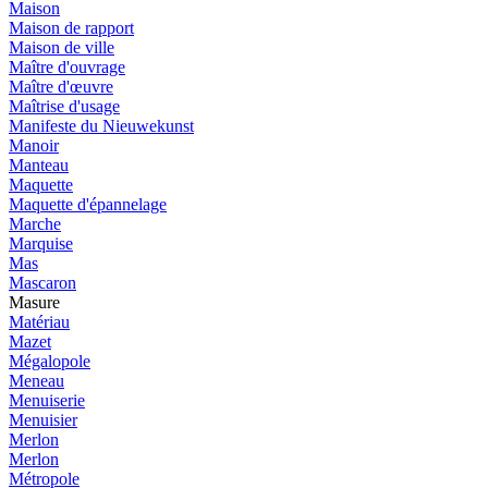
Maison
Maison de rapport
Maison de ville
Maître d'ouvrage
Maître d'œuvre
Maîtrise d'usage
Manifeste du Nieuwekunst
Manoir
Manteau
Maquette
Maquette d'épannelage
Marche
Marquise
Mas
Mascaron
Masure
Matériau
Mazet
Mégalopole
Meneau
Menuiserie
Menuisier
Merlon
Merlon
Métropole