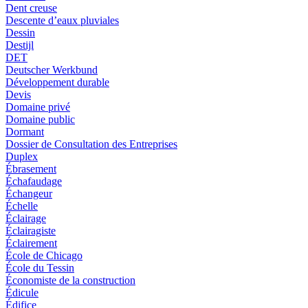
Dent creuse
Descente d’eaux pluviales
Dessin
Destijl
DET
Deutscher Werkbund
Développement durable
Devis
Domaine privé
Domaine public
Dormant
Dossier de Consultation des Entreprises
Duplex
Ébrasement
Échafaudage
Échangeur
Échelle
Éclairage
Éclairagiste
Éclairement
École de Chicago
École du Tessin
Économiste de la construction
Édicule
Édifice