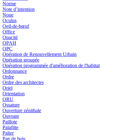
Norme
Note d’intention
Noue
Oculus
Oeil-de-bœuf
Office
Opacité
OPAH
OPC
Opération de Renouvellement Urbain
Opération groupée
Opération programmée d'amélioration de l'habitat
Ordonnance
Ordre
Ordre des architectes
Oriel
Orientation
ORU
Ossature
Ouverture zénithale
Ouvrant
Paillote
Palafitte
Palier
Pan de bois