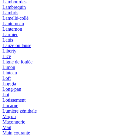
Lambourdes
Lambrequin
Lambris
Lamellé-collé
Lanterneau
Lanternon
Larmier
Lattis
Lauze ou lause
Liberty
Lice
Ligne de foulée
Limon
Linteau
Loft
Loggia
Long-pan
Lot
Lotissement
Lucarne
Lumière zénithale
Maçon
Maçonnerie
Mail
Main courante