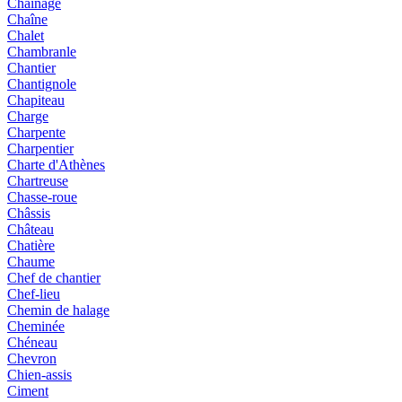
Chaînage
Chaîne
Chalet
Chambranle
Chantier
Chantignole
Chapiteau
Charge
Charpente
Charpentier
Charte d'Athènes
Chartreuse
Chasse-roue
Châssis
Château
Chatière
Chaume
Chef de chantier
Chef-lieu
Chemin de halage
Cheminée
Chéneau
Chevron
Chien-assis
Ciment