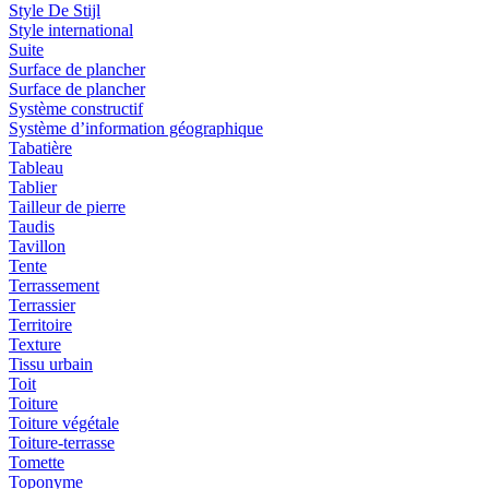
Style De Stijl
Style international
Suite
Surface de plancher
Surface de plancher
Système constructif
Système d’information géographique
Tabatière
Tableau
Tablier
Tailleur de pierre
Taudis
Tavillon
Tente
Terrassement
Terrassier
Territoire
Texture
Tissu urbain
Toit
Toiture
Toiture végétale
Toiture-terrasse
Tomette
Toponyme