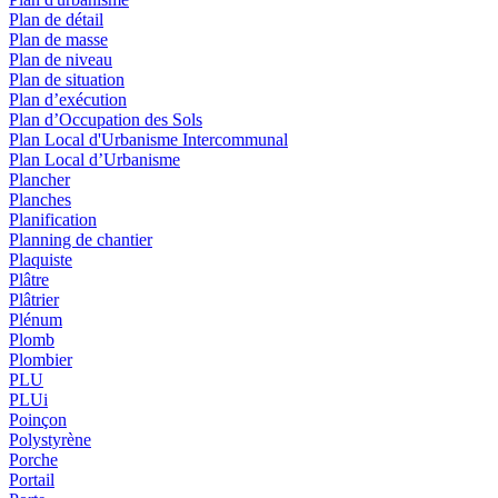
Plan de détail
Plan de masse
Plan de niveau
Plan de situation
Plan d’exécution
Plan d’Occupation des Sols
Plan Local d'Urbanisme Intercommunal
Plan Local d’Urbanisme
Plancher
Planches
Planification
Planning de chantier
Plaquiste
Plâtre
Plâtrier
Plénum
Plomb
Plombier
PLU
PLUi
Poinçon
Polystyrène
Porche
Portail