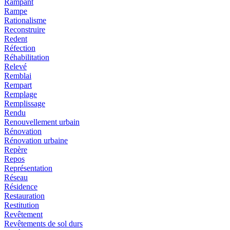
Rampant
Rampe
Rationalisme
Reconstruire
Redent
Réfection
Réhabilitation
Relevé
Remblai
Rempart
Remplage
Remplissage
Rendu
Renouvellement urbain
Rénovation
Rénovation urbaine
Repère
Repos
Représentation
Réseau
Résidence
Restauration
Restitution
Revêtement
Revêtements de sol durs