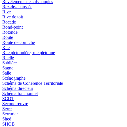
Revêtements de sols souples
Rez-de-chaussée
Rive
Rive de toit
Rocade
Rond-point
Rotonde
Route
Route de corniche
Rue
Rue piétonnière, rue piétonne
Ruelle
Sablière
Sagne
Salle
Scénographe
Schéma de Cohérence Territoriale
Schéma directeur
Schéma fonctionnel
SCOT
Second œuvre
Serre
Serrurier
Shed
SHOB