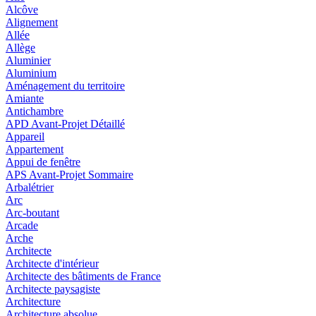
Alcôve
Alignement
Allée
Allège
Aluminier
Aluminium
Aménagement du territoire
Amiante
Antichambre
APD Avant-Projet Détaillé
Appareil
Appartement
Appui de fenêtre
APS Avant-Projet Sommaire
Arbalétrier
Arc
Arc-boutant
Arcade
Arche
Architecte
Architecte d'intérieur
Architecte des bâtiments de France
Architecte paysagiste
Architecture
Architecture absolue