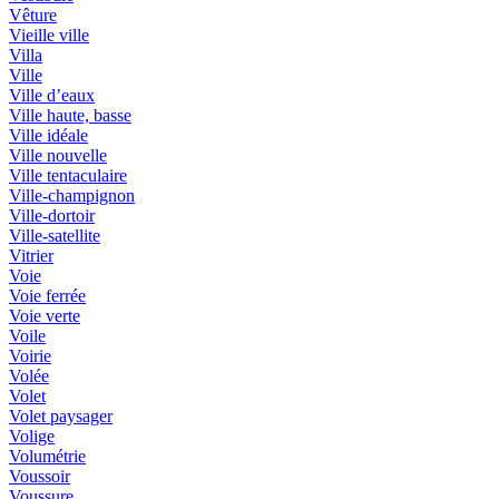
Vêture
Vieille ville
Villa
Ville
Ville d’eaux
Ville haute, basse
Ville idéale
Ville nouvelle
Ville tentaculaire
Ville-champignon
Ville-dortoir
Ville-satellite
Vitrier
Voie
Voie ferrée
Voie verte
Voile
Voirie
Volée
Volet
Volet paysager
Volige
Volumétrie
Voussoir
Voussure