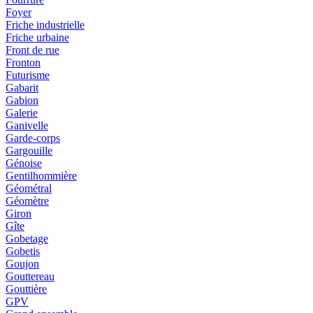
Foyer
Friche industrielle
Friche urbaine
Front de rue
Fronton
Futurisme
Gabarit
Gabion
Galerie
Ganivelle
Garde-corps
Gargouille
Génoise
Gentilhommière
Géométral
Géomètre
Giron
Gîte
Gobetage
Gobetis
Goujon
Gouttereau
Gouttière
GPV