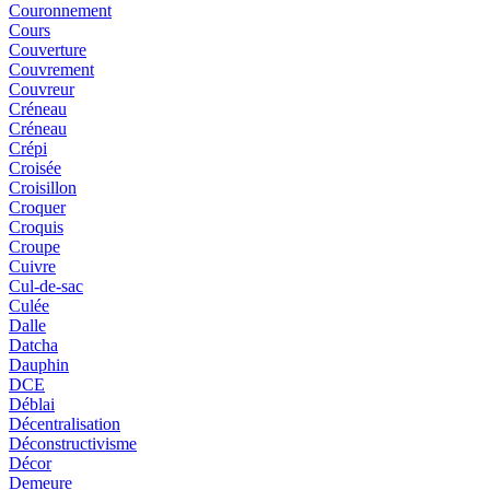
Couronnement
Cours
Couverture
Couvrement
Couvreur
Créneau
Créneau
Crépi
Croisée
Croisillon
Croquer
Croquis
Croupe
Cuivre
Cul-de-sac
Culée
Dalle
Datcha
Dauphin
DCE
Déblai
Décentralisation
Déconstructivisme
Décor
Demeure