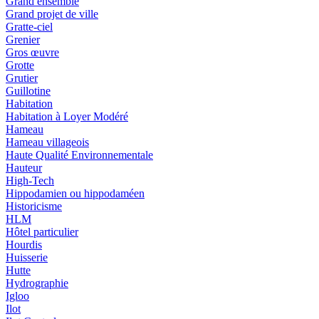
Grand ensemble
Grand projet de ville
Gratte-ciel
Grenier
Gros œuvre
Grotte
Grutier
Guillotine
Habitation
Habitation à Loyer Modéré
Hameau
Hameau villageois
Haute Qualité Environnementale
Hauteur
High-Tech
Hippodamien ou hippodaméen
Historicisme
HLM
Hôtel particulier
Hourdis
Huisserie
Hutte
Hydrographie
Igloo
Ilot