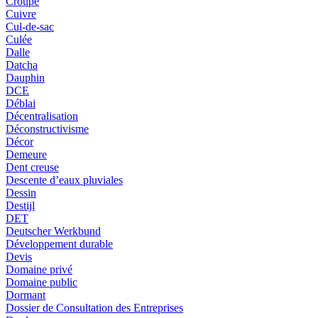
Croupe
Cuivre
Cul-de-sac
Culée
Dalle
Datcha
Dauphin
DCE
Déblai
Décentralisation
Déconstructivisme
Décor
Demeure
Dent creuse
Descente d’eaux pluviales
Dessin
Destijl
DET
Deutscher Werkbund
Développement durable
Devis
Domaine privé
Domaine public
Dormant
Dossier de Consultation des Entreprises