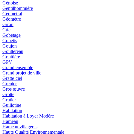
Génoise
Gentilhommière
Géométral
Géomètre
Giron
Gîte
Gobetage
Gobetis
Goujon
Gouttereau
Gouttière
GPV
Grand ensemble
Grand projet de ville
Gratte-ciel
Grenier
Gros œuvre
Grotte
Grutier
Guillotine
Habitation
Habitation à Loyer Modéré
Hameau
Hameau villageois
Haute Qualité Environnementale