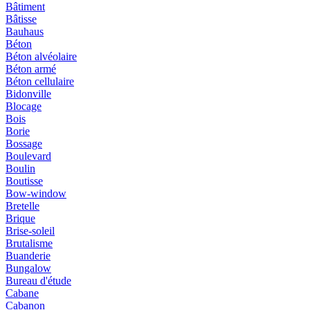
Bâtiment
Bâtisse
Bauhaus
Béton
Béton alvéolaire
Béton armé
Béton cellulaire
Bidonville
Blocage
Bois
Borie
Bossage
Boulevard
Boulin
Boutisse
Bow-window
Bretelle
Brique
Brise-soleil
Brutalisme
Buanderie
Bungalow
Bureau d'étude
Cabane
Cabanon