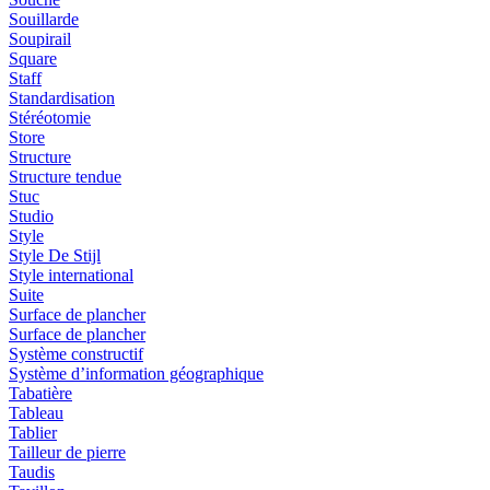
Souillarde
Soupirail
Square
Staff
Standardisation
Stéréotomie
Store
Structure
Structure tendue
Stuc
Studio
Style
Style De Stijl
Style international
Suite
Surface de plancher
Surface de plancher
Système constructif
Système d’information géographique
Tabatière
Tableau
Tablier
Tailleur de pierre
Taudis