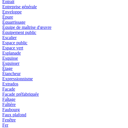
Entrait
Entreprise générale
Enveloppe
Épure
Équarrissage
Équipe de maîtrise d'œuvre
Équipement public
Escalier
Espace public
Espace vert
Esplanade
Esquisse
Esquisser
Étage
Étancheur
Expressionnisme
Extrados
Façade
Façade préfabriquée
Faîtage
Faîtière
Faubourg
Faux plafond
Fenêtre
Fer