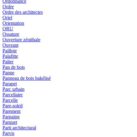
Ordonnance
Ordre
Ordre des architectes
Oriel
Orientation
ORU
Ossature
Ouverture zénithale
Ouvrant
Paillote
Palafitte
Palier
Pan de bois
Panne
Panneau de bois bakélisé
Parapet
Parc urbain
Parcellaire
Parcelle
Pare-soleil
Parement
Parpaing
Parquet
Parti architectural
Parvis