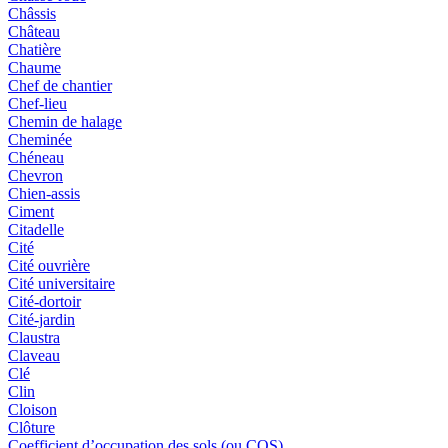
Châssis
Château
Chatière
Chaume
Chef de chantier
Chef-lieu
Chemin de halage
Cheminée
Chéneau
Chevron
Chien-assis
Ciment
Citadelle
Cité
Cité ouvrière
Cité universitaire
Cité-dortoir
Cité-jardin
Claustra
Claveau
Clé
Clin
Cloison
Clôture
Coefficient d’occupation des sols (ou COS)