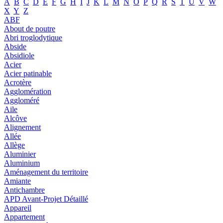
A
B
C
D
E
F
G
H
I
J
K
L
M
N
O
P
Q
R
S
T
U
V
W
X
Y
Z
ABF
About de poutre
Abri troglodytique
Abside
Absidiole
Acier
Acier patinable
Acrotère
Agglomération
Aggloméré
Aile
Alcôve
Alignement
Allée
Allège
Aluminier
Aluminium
Aménagement du territoire
Amiante
Antichambre
APD Avant-Projet Détaillé
Appareil
Appartement