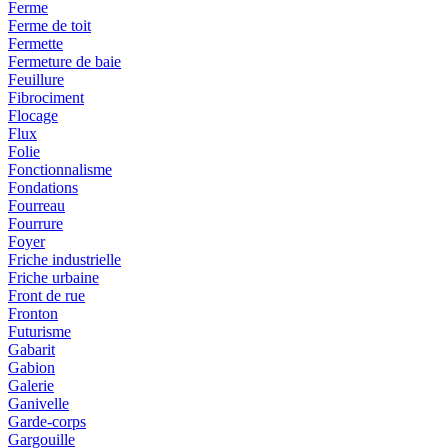
Ferme
Ferme de toit
Fermette
Fermeture de baie
Feuillure
Fibrociment
Flocage
Flux
Folie
Fonctionnalisme
Fondations
Fourreau
Fourrure
Foyer
Friche industrielle
Friche urbaine
Front de rue
Fronton
Futurisme
Gabarit
Gabion
Galerie
Ganivelle
Garde-corps
Gargouille