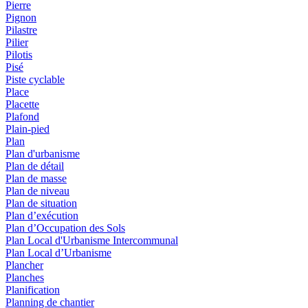
Pierre
Pignon
Pilastre
Pilier
Pilotis
Pisé
Piste cyclable
Place
Placette
Plafond
Plain-pied
Plan
Plan d'urbanisme
Plan de détail
Plan de masse
Plan de niveau
Plan de situation
Plan d’exécution
Plan d’Occupation des Sols
Plan Local d'Urbanisme Intercommunal
Plan Local d’Urbanisme
Plancher
Planches
Planification
Planning de chantier