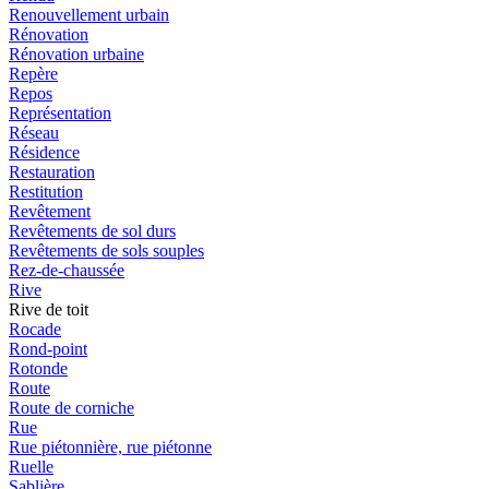
Renouvellement urbain
Rénovation
Rénovation urbaine
Repère
Repos
Représentation
Réseau
Résidence
Restauration
Restitution
Revêtement
Revêtements de sol durs
Revêtements de sols souples
Rez-de-chaussée
Rive
Rive de toit
Rocade
Rond-point
Rotonde
Route
Route de corniche
Rue
Rue piétonnière, rue piétonne
Ruelle
Sablière