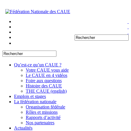
Qu’est-ce qu’un CAUE ?
Votre CAUE vous aide
Le CAUE en 4 vidéos
Foire aux questions
Histoire des CAUE
THE CAUE (english)
Emplois et stages
La fédération nationale
Organisation fédérale
Rôles et missions
Rapports d’activité
Nos partenaires
Actualités