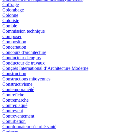
Coffrage
Colombage
Colonne
Coloriste
Comble
Commission technique
Composer
Composition
Concertation
Concours d'architecture
Conducteur d'engins
Conducteur de travaux
Congrès International d’Architecture Moderne
Construction
Constructions mitoyennes
Constructivisme
Contemporanéité
Contrefiche
Contremarche
Contreplaqué
Contrevent
Contreventement
Conurbation
Coordonnateur sécurité santé
Corbeau