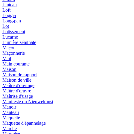
Linteau
Loft
Loggia
Long-pan
Lot
Lotissement
Lucarne
Lumière zénithale
Maçon
Maçonnerie
Mail
Main courante
Maison
Maison de rapport
Maison de ville
Maître d'ouvrage
Maître d'œuvre
Maîtrise d'usage
Manifeste du Nieuwekunst
Manoir
Manteau
Maquette
Maquette d'épannelage
Marche
Marquise