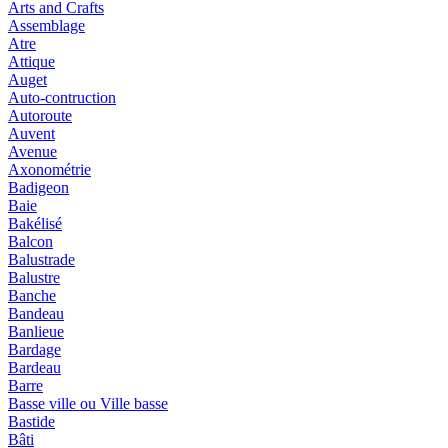
Arts and Crafts
Assemblage
Atre
Attique
Auget
Auto-contruction
Autoroute
Auvent
Avenue
Axonométrie
Badigeon
Baie
Bakélisé
Balcon
Balustrade
Balustre
Banche
Bandeau
Banlieue
Bardage
Bardeau
Barre
Basse ville ou Ville basse
Bastide
Bâti