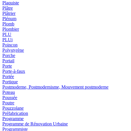
Plaquiste
Plâtre
Plâtrier
Plénum
Plomb
Plombier
PLU
PLUi
Poinçon
Polystyrène
Porche
Portail
Porte
Porte-à-faux
Portée
Portique
Postmoderne, Postmodernisme, Mouvement postmoderne
Poteau
Poussée
Poutre
Pouzzolane
Préfabrication
Programme
Programme de Rénovation Urbaine
Programmiste