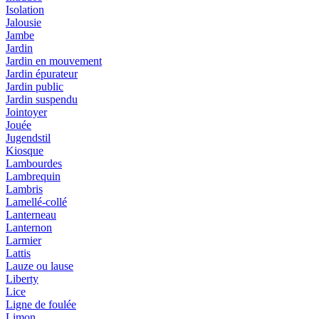
Isolation
Jalousie
Jambe
Jardin
Jardin en mouvement
Jardin épurateur
Jardin public
Jardin suspendu
Jointoyer
Jouée
Jugendstil
Kiosque
Lambourdes
Lambrequin
Lambris
Lamellé-collé
Lanterneau
Lanternon
Larmier
Lattis
Lauze ou lause
Liberty
Lice
Ligne de foulée
Limon