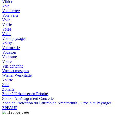
Vitrier
Voie
Voie ferrée
Voie verte
Voile
Voirie
Volée
Volet
Volet paysager
Volige
Volumétrie
Voussoir
Voussure
Voûte
Vue aérienne
Vues et masques
Wiener Werkstätte
Yourte
Zinc
Zonage
Zone à Urbaniser en Priorité
Zone d'Aménagement Concerté
Zone de Protection du Patrimoine Architectural, Urbain et Paysager
ZPPAUP
Haut de page