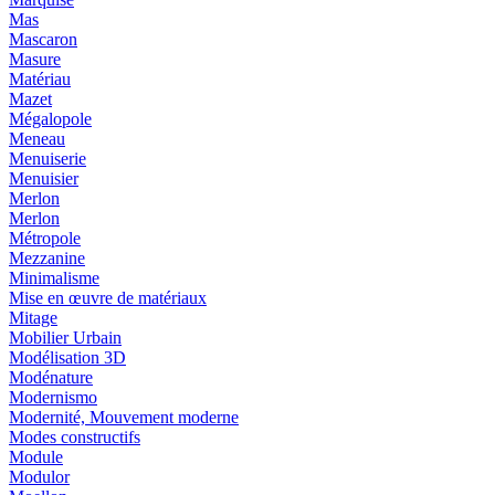
Mas
Mascaron
Masure
Matériau
Mazet
Mégalopole
Meneau
Menuiserie
Menuisier
Merlon
Merlon
Métropole
Mezzanine
Minimalisme
Mise en œuvre de matériaux
Mitage
Mobilier Urbain
Modélisation 3D
Modénature
Modernismo
Modernité, Mouvement moderne
Modes constructifs
Module
Modulor