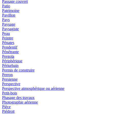
Passage couvert
Patio
Patrimoine
Pavillon
Pays
Paysage
Paysagiste
Peau
Peintre
Pénates
Pendentif
Pénétrante
Pergola
Périphérique
Périurbain
Permis de construire
Perron
Persienne
Perspective
Perspective atmosphérique ou aérienne
Petit-bois
Phasage des travaux
Photographie aérienne
Pièce
Piédroit