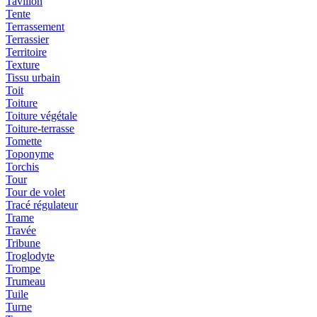
Tavillon
Tente
Terrassement
Terrassier
Territoire
Texture
Tissu urbain
Toit
Toiture
Toiture végétale
Toiture-terrasse
Tomette
Toponyme
Torchis
Tour
Tour de volet
Tracé régulateur
Trame
Travée
Tribune
Troglodyte
Trompe
Trumeau
Tuile
Turne