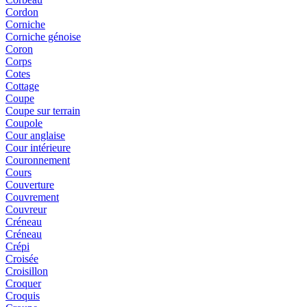
Cordon
Corniche
Corniche génoise
Coron
Corps
Cotes
Cottage
Coupe
Coupe sur terrain
Coupole
Cour anglaise
Cour intérieure
Couronnement
Cours
Couverture
Couvrement
Couvreur
Créneau
Créneau
Crépi
Croisée
Croisillon
Croquer
Croquis