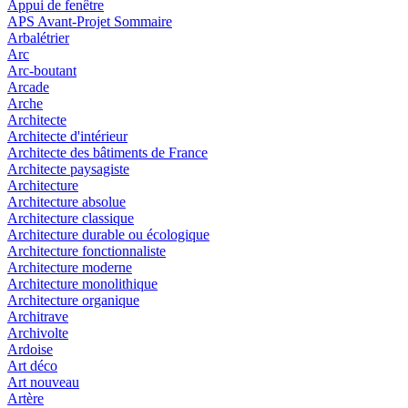
Appui de fenêtre
APS Avant-Projet Sommaire
Arbalétrier
Arc
Arc-boutant
Arcade
Arche
Architecte
Architecte d'intérieur
Architecte des bâtiments de France
Architecte paysagiste
Architecture
Architecture absolue
Architecture classique
Architecture durable ou écologique
Architecture fonctionnaliste
Architecture moderne
Architecture monolithique
Architecture organique
Architrave
Archivolte
Ardoise
Art déco
Art nouveau
Artère