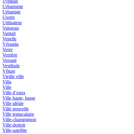
Tympan
Urbanisme
Urbaniste
Usoirs
Utilisateur
Vaisseau
Vantail
Venelle
Véranda
Verre
Verrière
Versant
Vestibule
Vêture
Vieille ville
Villa
Ville
Ville d’eaux
Ville haute, basse
Ville idéale
Ville nouvelle
Ville tentaculaire
Ville-champignon
Ville-dortoir
Ville-satellite