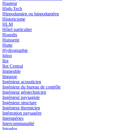
Hauteur
High-Tech
Hippodamien ou hippodaméen
Historicisme
HLM
Hôtel particulier
Hourdis
Huisserie
Hutte
Hydrographie
Igloo
Ilot
Ilot Central
Immeuble
Impasse
Ingénieur acousticien
Ingénieur du bureau de contrôle
Ingénieur géotechnicien
Ingénieur paysagiste
Ingénieur structure
Ingénieur thermicien
Intégration paysagère
Intempéries
Intercommunalité
Intrados