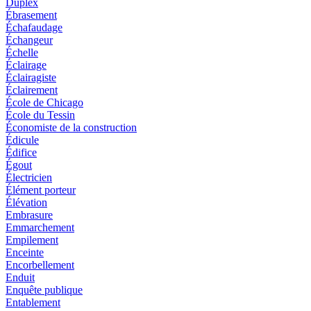
Duplex
Ébrasement
Échafaudage
Échangeur
Échelle
Éclairage
Éclairagiste
Éclairement
École de Chicago
École du Tessin
Économiste de la construction
Édicule
Édifice
Égout
Électricien
Élément porteur
Élévation
Embrasure
Emmarchement
Empilement
Enceinte
Encorbellement
Enduit
Enquête publique
Entablement