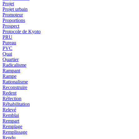
Projet
Projet urbain
Promoteur
Proportions
Prospect
Protocole de Kyoto
PRU
Pureau
PVC
Quai
Quartier
Radicalisme
Rampant
Rampe
Rationalisme
Reconstruire
Redent
Réfection
Réhabilitation
Relevé
Remblai
Rempart
Remplage
Remplissage
Rendu