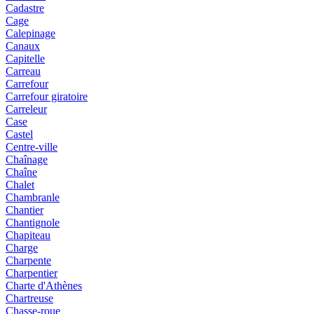
Cadastre
Cage
Calepinage
Canaux
Capitelle
Carreau
Carrefour
Carrefour giratoire
Carreleur
Case
Castel
Centre-ville
Chaînage
Chaîne
Chalet
Chambranle
Chantier
Chantignole
Chapiteau
Charge
Charpente
Charpentier
Charte d'Athènes
Chartreuse
Chasse-roue