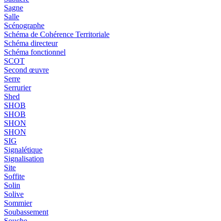
Sagne
Salle
Scénographe
Schéma de Cohérence Territoriale
Schéma directeur
Schéma fonctionnel
SCOT
Second œuvre
Serre
Serrurier
Shed
SHOB
SHOB
SHON
SHON
SIG
Signalétique
Signalisation
Site
Soffite
Solin
Solive
Sommier
Soubassement
Souche