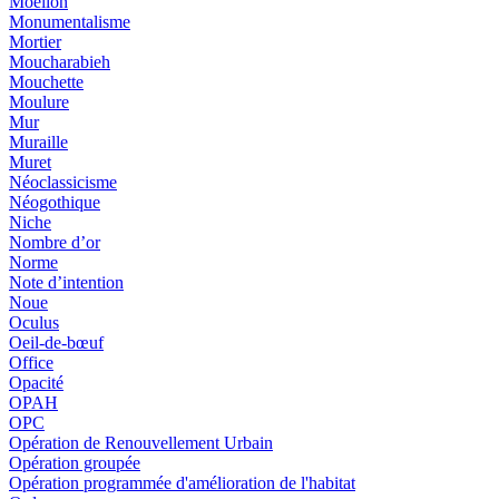
Moellon
Monumentalisme
Mortier
Moucharabieh
Mouchette
Moulure
Mur
Muraille
Muret
Néoclassicisme
Néogothique
Niche
Nombre d’or
Norme
Note d’intention
Noue
Oculus
Oeil-de-bœuf
Office
Opacité
OPAH
OPC
Opération de Renouvellement Urbain
Opération groupée
Opération programmée d'amélioration de l'habitat