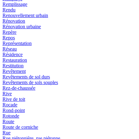
Remplissage
Rendu
Renouvellement urbain
Rénovation
Rénovation urbaine
Repère
Repos
Représentation
Réseau
Résidence
Restauration
Restitution
Revêtement
Revêtements de sol durs
Revêtements de sols souples
Rez-de-chaussée
Rive
Rive de toit
Rocade
Rond-point
Rotonde
Route
Route de corniche
Rue
Rue piétonnière, rue piétonne