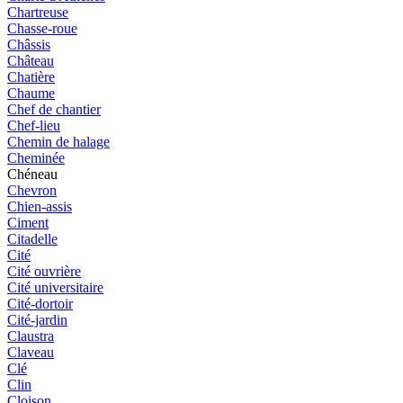
Chartreuse
Chasse-roue
Châssis
Château
Chatière
Chaume
Chef de chantier
Chef-lieu
Chemin de halage
Cheminée
Chéneau
Chevron
Chien-assis
Ciment
Citadelle
Cité
Cité ouvrière
Cité universitaire
Cité-dortoir
Cité-jardin
Claustra
Claveau
Clé
Clin
Cloison