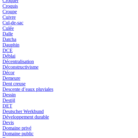
Croquer
Croquis
Croupe
Cuivre
Cul-de-sac
Culée
Dalle
Datcha
Dauphin
DCE
Déblai
Décentralisation
Déconstructivisme
Décor
Demeure
Dent creuse
Descente d’eaux pluviales
Dessin
Destijl
DET
Deutscher Werkbund
Développement durable
Devis
Domaine privé
Domaine public