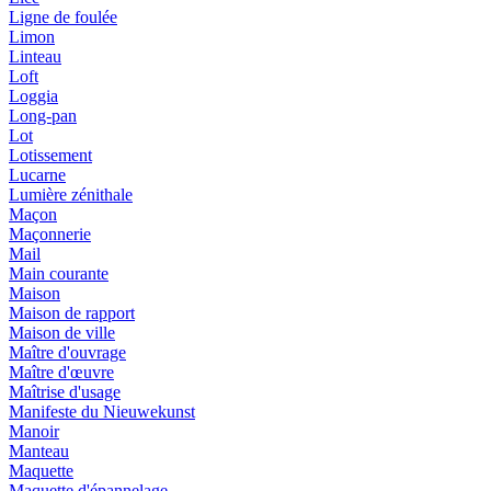
Ligne de foulée
Limon
Linteau
Loft
Loggia
Long-pan
Lot
Lotissement
Lucarne
Lumière zénithale
Maçon
Maçonnerie
Mail
Main courante
Maison
Maison de rapport
Maison de ville
Maître d'ouvrage
Maître d'œuvre
Maîtrise d'usage
Manifeste du Nieuwekunst
Manoir
Manteau
Maquette
Maquette d'épannelage