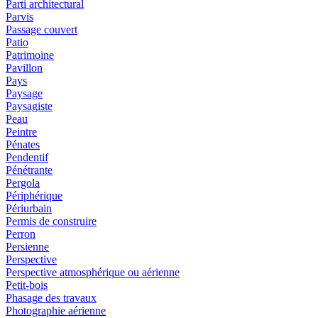
Parti architectural
Parvis
Passage couvert
Patio
Patrimoine
Pavillon
Pays
Paysage
Paysagiste
Peau
Peintre
Pénates
Pendentif
Pénétrante
Pergola
Périphérique
Périurbain
Permis de construire
Perron
Persienne
Perspective
Perspective atmosphérique ou aérienne
Petit-bois
Phasage des travaux
Photographie aérienne