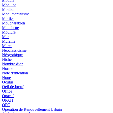
Module
Modulor
Moellon
Monumentalisme
Mortier
Moucharabieh
Mouchette
Moulure
Mur
Muraille
Muret
Néoclassicisme
Néogothique
Niche
Nombre d’or
Norme
Note d’intention
Noue
Oculus
Oeil-de-bœuf
Office
Opacité
OPAH
OPC
Opération de Renouvellement Urbain