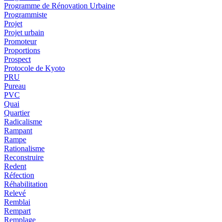
Programme de Rénovation Urbaine
Programmiste
Projet
Projet urbain
Promoteur
Proportions
Prospect
Protocole de Kyoto
PRU
Pureau
PVC
Quai
Quartier
Radicalisme
Rampant
Rampe
Rationalisme
Reconstruire
Redent
Réfection
Réhabilitation
Relevé
Remblai
Rempart
Remplage