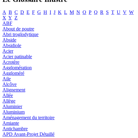
A
B
C
D
E
F
G
H
I
J
K
L
M
N
O
P
Q
R
S
T
U
V
W
X
Y
Z
ABF
About de poutre
Abri troglodytique
Abside
Absidiole
Acier
Acier patinable
Acrotère
Agglomération
Aggloméré
Aile
Alcôve
Alignement
Allée
Allège
Aluminier
Aluminium
Aménagement du territoire
Amiante
Antichambre
APD Avant-Projet Détaillé