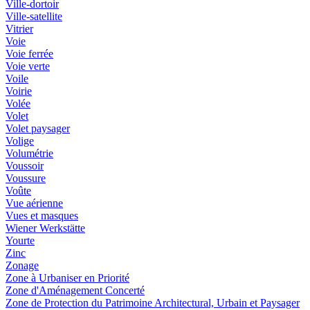
Ville-dortoir
Ville-satellite
Vitrier
Voie
Voie ferrée
Voie verte
Voile
Voirie
Volée
Volet
Volet paysager
Volige
Volumétrie
Voussoir
Voussure
Voûte
Vue aérienne
Vues et masques
Wiener Werkstätte
Yourte
Zinc
Zonage
Zone à Urbaniser en Priorité
Zone d'Aménagement Concerté
Zone de Protection du Patrimoine Architectural, Urbain et Paysager