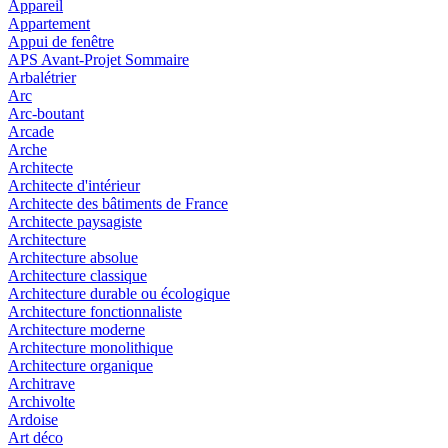
Appareil
Appartement
Appui de fenêtre
APS Avant-Projet Sommaire
Arbalétrier
Arc
Arc-boutant
Arcade
Arche
Architecte
Architecte d'intérieur
Architecte des bâtiments de France
Architecte paysagiste
Architecture
Architecture absolue
Architecture classique
Architecture durable ou écologique
Architecture fonctionnaliste
Architecture moderne
Architecture monolithique
Architecture organique
Architrave
Archivolte
Ardoise
Art déco