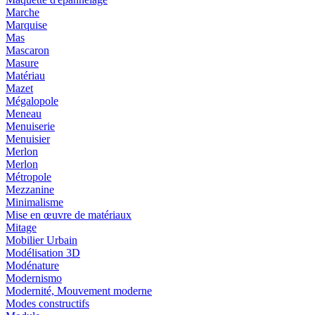
Marche
Marquise
Mas
Mascaron
Masure
Matériau
Mazet
Mégalopole
Meneau
Menuiserie
Menuisier
Merlon
Merlon
Métropole
Mezzanine
Minimalisme
Mise en œuvre de matériaux
Mitage
Mobilier Urbain
Modélisation 3D
Modénature
Modernismo
Modernité, Mouvement moderne
Modes constructifs