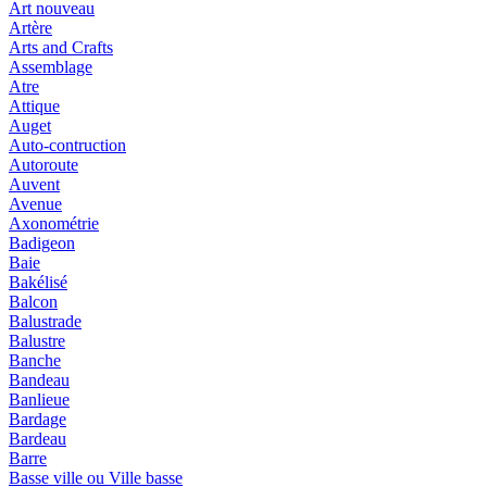
Art nouveau
Artère
Arts and Crafts
Assemblage
Atre
Attique
Auget
Auto-contruction
Autoroute
Auvent
Avenue
Axonométrie
Badigeon
Baie
Bakélisé
Balcon
Balustrade
Balustre
Banche
Bandeau
Banlieue
Bardage
Bardeau
Barre
Basse ville ou Ville basse