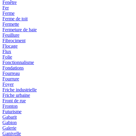
Fenêtre
Fer
Ferme
Ferme de toit
Fermette
Fermeture de baie
Feuillure
Fibrociment
Flocage
Flux
Folie
Fonctionnalisme
Fondations
Fourreau
Fourrure
Foyer
Friche industrielle
Friche urbaine
Front de rue
Fronton
Futurisme
Gabarit
Gabion
Galerie
Ganivelle