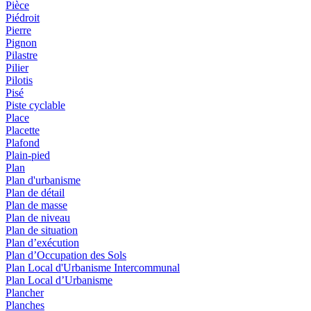
Pièce
Piédroit
Pierre
Pignon
Pilastre
Pilier
Pilotis
Pisé
Piste cyclable
Place
Placette
Plafond
Plain-pied
Plan
Plan d'urbanisme
Plan de détail
Plan de masse
Plan de niveau
Plan de situation
Plan d’exécution
Plan d’Occupation des Sols
Plan Local d'Urbanisme Intercommunal
Plan Local d’Urbanisme
Plancher
Planches