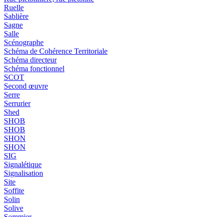
Ruelle
Sablière
Sagne
Salle
Scénographe
Schéma de Cohérence Territoriale
Schéma directeur
Schéma fonctionnel
SCOT
Second œuvre
Serre
Serrurier
Shed
SHOB
SHOB
SHON
SHON
SIG
Signalétique
Signalisation
Site
Soffite
Solin
Solive
Sommier