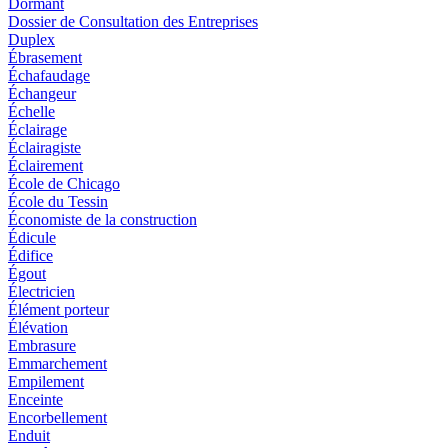
Dormant
Dossier de Consultation des Entreprises
Duplex
Ébrasement
Échafaudage
Échangeur
Échelle
Éclairage
Éclairagiste
Éclairement
École de Chicago
École du Tessin
Économiste de la construction
Édicule
Édifice
Égout
Électricien
Élément porteur
Élévation
Embrasure
Emmarchement
Empilement
Enceinte
Encorbellement
Enduit