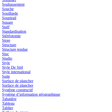
Soubassement
Souche
Souillarde
Soupirail
Square
Staff
Standardisation
Stéréotomie
Store
Structure
Structure tendue
Stuc
Studio
Style
Style De Stijl
Style international
Suite
Surface de plancher
Surface de plancher
Système constructif
Système d’information géographique
Tabatière
Tableau
Tablier