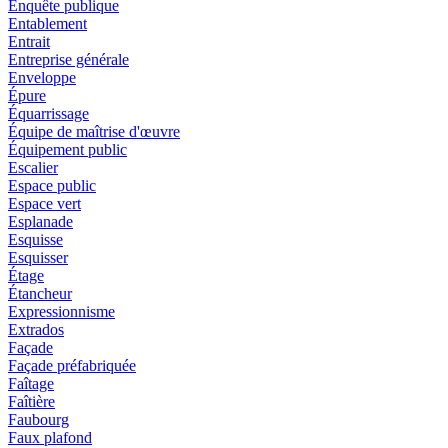
Enquête publique
Entablement
Entrait
Entreprise générale
Enveloppe
Épure
Équarrissage
Équipe de maîtrise d'œuvre
Équipement public
Escalier
Espace public
Espace vert
Esplanade
Esquisse
Esquisser
Étage
Étancheur
Expressionnisme
Extrados
Façade
Façade préfabriquée
Faîtage
Faîtière
Faubourg
Faux plafond