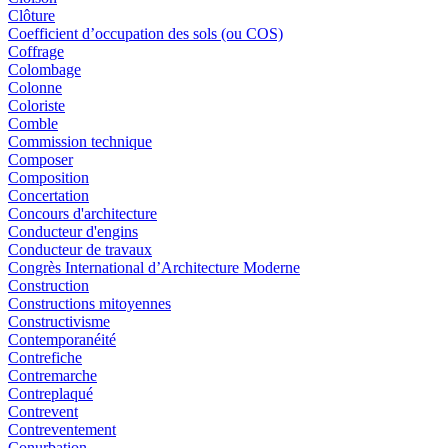
Clôture
Coefficient d’occupation des sols (ou COS)
Coffrage
Colombage
Colonne
Coloriste
Comble
Commission technique
Composer
Composition
Concertation
Concours d'architecture
Conducteur d'engins
Conducteur de travaux
Congrès International d’Architecture Moderne
Construction
Constructions mitoyennes
Constructivisme
Contemporanéité
Contrefiche
Contremarche
Contreplaqué
Contrevent
Contreventement
Conurbation