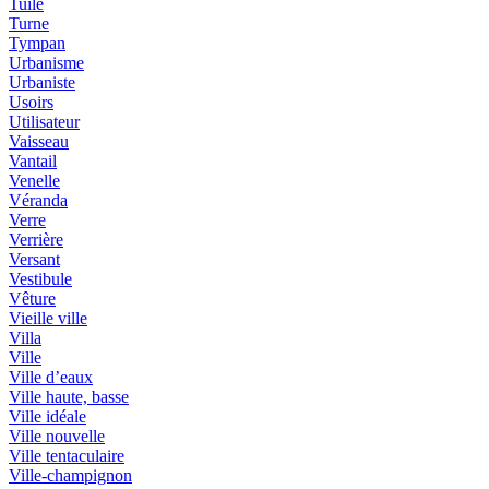
Tuile
Turne
Tympan
Urbanisme
Urbaniste
Usoirs
Utilisateur
Vaisseau
Vantail
Venelle
Véranda
Verre
Verrière
Versant
Vestibule
Vêture
Vieille ville
Villa
Ville
Ville d’eaux
Ville haute, basse
Ville idéale
Ville nouvelle
Ville tentaculaire
Ville-champignon