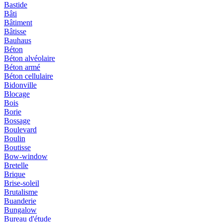
Bastide
Bâti
Bâtiment
Bâtisse
Bauhaus
Béton
Béton alvéolaire
Béton armé
Béton cellulaire
Bidonville
Blocage
Bois
Borie
Bossage
Boulevard
Boulin
Boutisse
Bow-window
Bretelle
Brique
Brise-soleil
Brutalisme
Buanderie
Bungalow
Bureau d'étude