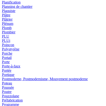
Planification
Planning de chantier
Plaquiste
Plâtre
Plâtrier
Plénum
Plomb
Plombier
PLU
PLUi
Poinçon
Polystyrène
Porche
Portail
Porte
Porte-à-faux
Portée
Portique
Postmoderne, Postmodernisme, Mouvement postmoderne
Poteau
Poussée
Poutre
Pouzzolane
Préfabrication
Programme