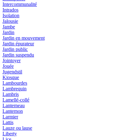
Intercommunalité
Intrados
Isolation
Jalousie
Jambe
Jardin
Jardin en mouvement
Jardin épurateur
Jardin public
Jardin suspendu
Jointoyer
Jouée
Jugendstil
Kiosque
Lambourdes
Lambrequin
Lambris
Lamellé-collé
Lanterneau
Lanternon
Larmier
Lattis
Lauze ou lause
Liberty
Lice