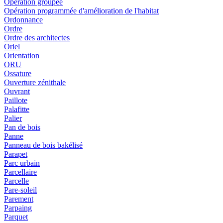
Opération groupée
Opération programmée d'amélioration de l'habitat
Ordonnance
Ordre
Ordre des architectes
Oriel
Orientation
ORU
Ossature
Ouverture zénithale
Ouvrant
Paillote
Palafitte
Palier
Pan de bois
Panne
Panneau de bois bakélisé
Parapet
Parc urbain
Parcellaire
Parcelle
Pare-soleil
Parement
Parpaing
Parquet