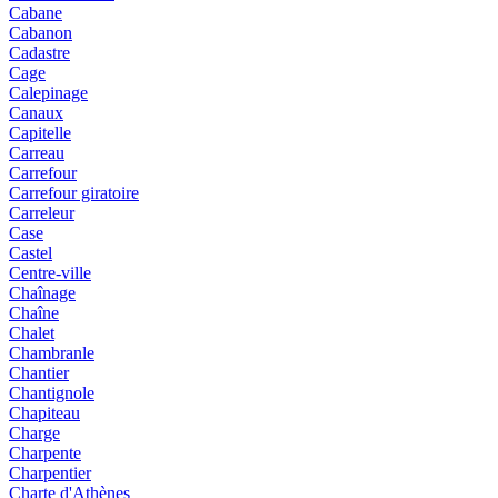
Cabane
Cabanon
Cadastre
Cage
Calepinage
Canaux
Capitelle
Carreau
Carrefour
Carrefour giratoire
Carreleur
Case
Castel
Centre-ville
Chaînage
Chaîne
Chalet
Chambranle
Chantier
Chantignole
Chapiteau
Charge
Charpente
Charpentier
Charte d'Athènes