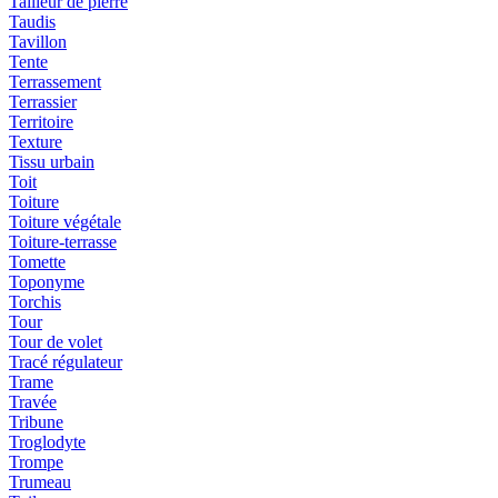
Tailleur de pierre
Taudis
Tavillon
Tente
Terrassement
Terrassier
Territoire
Texture
Tissu urbain
Toit
Toiture
Toiture végétale
Toiture-terrasse
Tomette
Toponyme
Torchis
Tour
Tour de volet
Tracé régulateur
Trame
Travée
Tribune
Troglodyte
Trompe
Trumeau