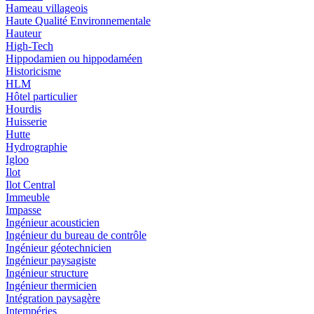
Hameau villageois
Haute Qualité Environnementale
Hauteur
High-Tech
Hippodamien ou hippodaméen
Historicisme
HLM
Hôtel particulier
Hourdis
Huisserie
Hutte
Hydrographie
Igloo
Ilot
Ilot Central
Immeuble
Impasse
Ingénieur acousticien
Ingénieur du bureau de contrôle
Ingénieur géotechnicien
Ingénieur paysagiste
Ingénieur structure
Ingénieur thermicien
Intégration paysagère
Intempéries