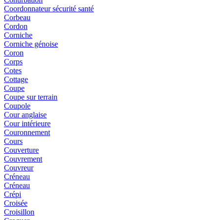
Coordonnateur sécurité santé
Corbeau
Cordon
Corniche
Corniche génoise
Coron
Corps
Cotes
Cottage
Coupe
Coupe sur terrain
Coupole
Cour anglaise
Cour intérieure
Couronnement
Cours
Couverture
Couvrement
Couvreur
Créneau
Créneau
Crépi
Croisée
Croisillon