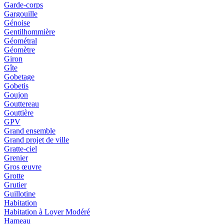
Garde-corps
Gargouille
Génoise
Gentilhommière
Géométral
Géomètre
Giron
Gîte
Gobetage
Gobetis
Goujon
Gouttereau
Gouttière
GPV
Grand ensemble
Grand projet de ville
Gratte-ciel
Grenier
Gros œuvre
Grotte
Grutier
Guillotine
Habitation
Habitation à Loyer Modéré
Hameau