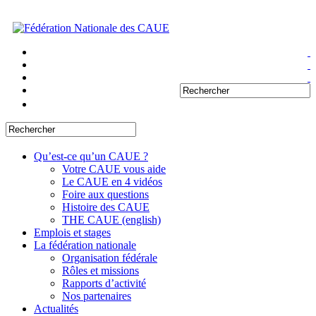
Qu’est-ce qu’un CAUE ?
Votre CAUE vous aide
Le CAUE en 4 vidéos
Foire aux questions
Histoire des CAUE
THE CAUE (english)
Emplois et stages
La fédération nationale
Organisation fédérale
Rôles et missions
Rapports d’activité
Nos partenaires
Actualités