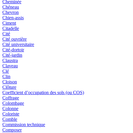
Cheminée
Chéneau
Chevron
Chien-assis
Ciment
Citadelle
Cité
Cité ouvrière
Cité universitaire
Cité-dortoir
Cité-jardin
Claustra
Claveau
Clé
Clin
Cloison
Clôture
Coefficient d’occupation des sols (ou COS)
Coffrage
Colombage
Colonne
Coloriste
Comble
Commission technique
Composer