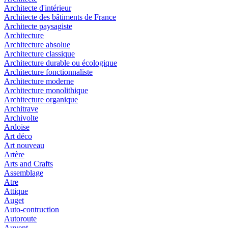
Architecte d'intérieur
Architecte des bâtiments de France
Architecte paysagiste
Architecture
Architecture absolue
Architecture classique
Architecture durable ou écologique
Architecture fonctionnaliste
Architecture moderne
Architecture monolithique
Architecture organique
Architrave
Archivolte
Ardoise
Art déco
Art nouveau
Artère
Arts and Crafts
Assemblage
Atre
Attique
Auget
Auto-contruction
Autoroute
Auvent