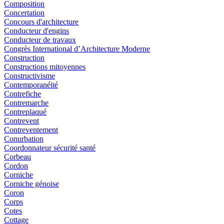
Composition
Concertation
Concours d'architecture
Conducteur d'engins
Conducteur de travaux
Congrès International d’Architecture Moderne
Construction
Constructions mitoyennes
Constructivisme
Contemporanéité
Contrefiche
Contremarche
Contreplaqué
Contrevent
Contreventement
Conurbation
Coordonnateur sécurité santé
Corbeau
Cordon
Corniche
Corniche génoise
Coron
Corps
Cotes
Cottage