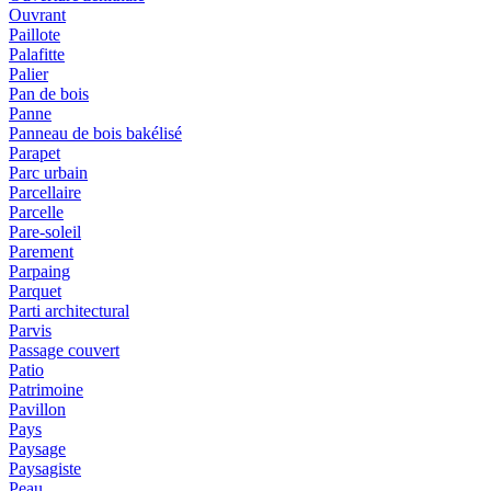
Ouvrant
Paillote
Palafitte
Palier
Pan de bois
Panne
Panneau de bois bakélisé
Parapet
Parc urbain
Parcellaire
Parcelle
Pare-soleil
Parement
Parpaing
Parquet
Parti architectural
Parvis
Passage couvert
Patio
Patrimoine
Pavillon
Pays
Paysage
Paysagiste
Peau