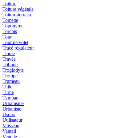
Toiture
Toiture végétale
Toiture-terrasse
Tomette
Toponyme
Torchis
Tour
Tour de volet
Tracé régulateur
Trame
Travée
Tribune
Troglodyte
Trompe
Trumeau
Tuile
Turne
Tympan
Urbanisme
Urbaniste
Usoirs
Utilisateur
Vaisseau
Vantail
Venelle