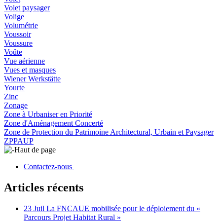
Volet paysager
Volige
Volumétrie
Voussoir
Voussure
Voûte
Vue aérienne
Vues et masques
Wiener Werkstätte
Yourte
Zinc
Zonage
Zone à Urbaniser en Priorité
Zone d'Aménagement Concerté
Zone de Protection du Patrimoine Architectural, Urbain et Paysager
ZPPAUP
Haut de page
Contactez-nous
Articles récents
23 Juil
La FNCAUE mobilisée pour le déploiement du «
Parcours Projet Habitat Rural »