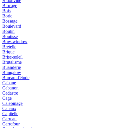
Bidonville
Blocage
Bois
Borie
Bossage
Boulevard
Boulin
Boutisse
Bow-window
Bretelle
Brique
Brise-soleil
Brutalisme
Buanderie
Bungalow
Bureau d'étude
Cabane
Cabanon
Cadastre
Cage
Calepinage
Canaux
Capitelle
Carreau
Carrefour