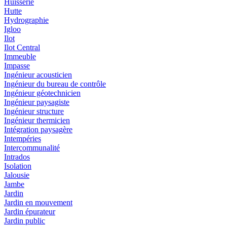
Huisserie
Hutte
Hydrographie
Igloo
Ilot
Ilot Central
Immeuble
Impasse
Ingénieur acousticien
Ingénieur du bureau de contrôle
Ingénieur géotechnicien
Ingénieur paysagiste
Ingénieur structure
Ingénieur thermicien
Intégration paysagère
Intempéries
Intercommunalité
Intrados
Isolation
Jalousie
Jambe
Jardin
Jardin en mouvement
Jardin épurateur
Jardin public