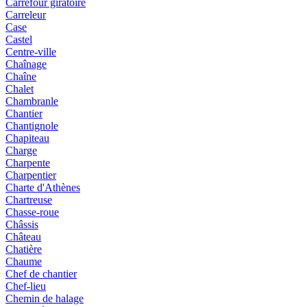
Carrefour giratoire
Carreleur
Case
Castel
Centre-ville
Chaînage
Chaîne
Chalet
Chambranle
Chantier
Chantignole
Chapiteau
Charge
Charpente
Charpentier
Charte d'Athènes
Chartreuse
Chasse-roue
Châssis
Château
Chatière
Chaume
Chef de chantier
Chef-lieu
Chemin de halage