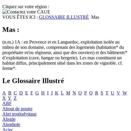
Cliquez sur votre région :
VOUS ÊTES ICI :
GLOSSAIRE ILLUSTRÉ
Mas
Mas :
(n.m.) 1A : en Provence et en Languedoc, exploitation isolée au
milieu de son domaine, comprenant des logements (habitation* du
propriétaire et/ou régisseur, ainsi que des ouvriers) et des bâtiments*
d’exploitation (cave, hangar ou bergerie). Les mas constituent un
habitat diffus, principalement situé dans les zones de vignoble. cf.
ferme*.
Le Glossaire Illustré
A
B
C
D
E
F
G
H
I
J
K
L
M
N
O
P
Q
R
S
T
U
V
W
X
Y
Z
ABF
About de poutre
Abri troglodytique
Abside
Absidiole
Acier