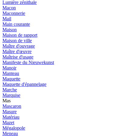
Lumière zénithale
Maçon
Maçonnerie
Mail
Main courante
Maison
Maison de rapport
Maison de ville
Maître d'ouvrage
Maître d'œuvre
Maîtrise d'usage
Manifeste du Nieuwekunst
Manoir
Manteau
Maquette
Maquette d'épannelage
Marche
Marquise
Mas
Mascaron
Masure
Matériau
Mazet
Mégalopole
Meneau