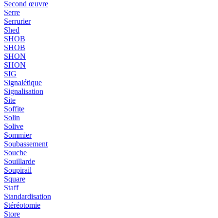
Second œuvre
Serre
Serrurier
Shed
SHOB
SHOB
SHON
SHON
SIG
Signalétique
Signalisation
Site
Soffite
Solin
Solive
Sommier
Soubassement
Souche
Souillarde
Soupirail
Square
Staff
Standardisation
Stéréotomie
Store