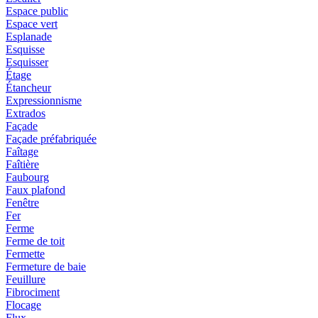
Espace public
Espace vert
Esplanade
Esquisse
Esquisser
Étage
Étancheur
Expressionnisme
Extrados
Façade
Façade préfabriquée
Faîtage
Faîtière
Faubourg
Faux plafond
Fenêtre
Fer
Ferme
Ferme de toit
Fermette
Fermeture de baie
Feuillure
Fibrociment
Flocage
Flux