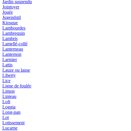
Jardin suspendu
Jointoyer
Jouée
Jugendstil
Kiosque
Lambourdes
Lambrequin
Lambris
Lamellé-collé
Lanterneau
Lanternon
Larmier
Lattis
Lauze ou lause
Liberty
Lice
Ligne de foulée
Limon
Linteau
Loft
Loggia
Long-pan
Lot
Lotissement
Lucarne