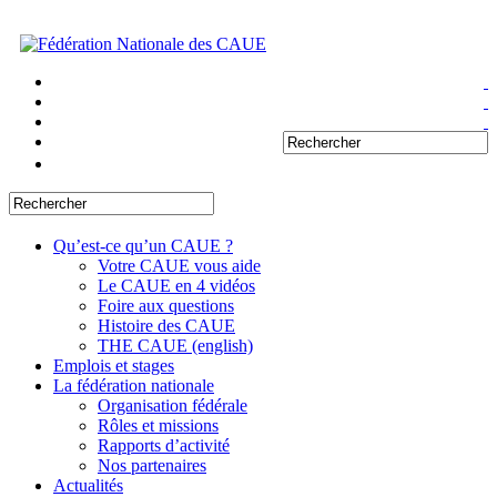
Qu’est-ce qu’un CAUE ?
Votre CAUE vous aide
Le CAUE en 4 vidéos
Foire aux questions
Histoire des CAUE
THE CAUE (english)
Emplois et stages
La fédération nationale
Organisation fédérale
Rôles et missions
Rapports d’activité
Nos partenaires
Actualités