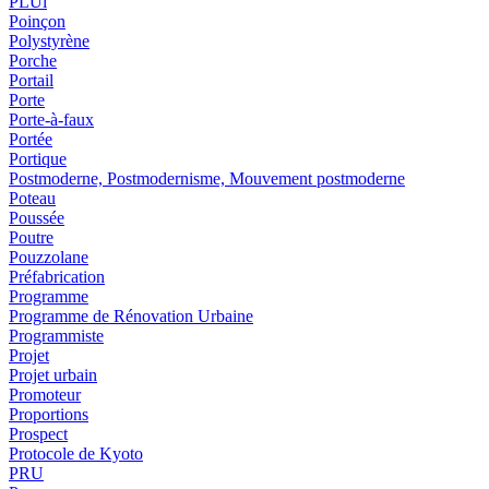
PLUi
Poinçon
Polystyrène
Porche
Portail
Porte
Porte-à-faux
Portée
Portique
Postmoderne, Postmodernisme, Mouvement postmoderne
Poteau
Poussée
Poutre
Pouzzolane
Préfabrication
Programme
Programme de Rénovation Urbaine
Programmiste
Projet
Projet urbain
Promoteur
Proportions
Prospect
Protocole de Kyoto
PRU