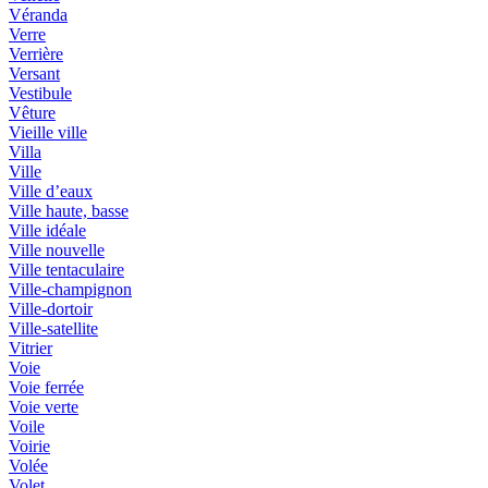
Véranda
Verre
Verrière
Versant
Vestibule
Vêture
Vieille ville
Villa
Ville
Ville d’eaux
Ville haute, basse
Ville idéale
Ville nouvelle
Ville tentaculaire
Ville-champignon
Ville-dortoir
Ville-satellite
Vitrier
Voie
Voie ferrée
Voie verte
Voile
Voirie
Volée
Volet