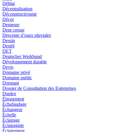
Déblai
Décentralisation
Déconstructivisme
Décor
Demeure
Dent creuse
Descente d’eaux pluviales
Dessin
Destijl
DET
Deutscher Werkbund
Développement durable
Devis
Domaine privé
Domaine public
Dormant
Dossier de Consultation des Entreprises
Duplex
Ébrasement
Échafaudage
Échangeur
Échelle
Éclairage
Éclairagiste
Éclairement