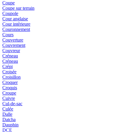
Coupe
Coupe sur terrain
Coupole
Cour anglaise
Cour intérieure
Couronnement
Cours
Couverture
Couvrement
Couvreur
Créneau
Créneau
Crépi
Croisée
Croisillon
Croquer
Croquis
Croupe
Cuivre
Cul-de-sac
Culée
Dalle
Datcha
Dauphin
DCE