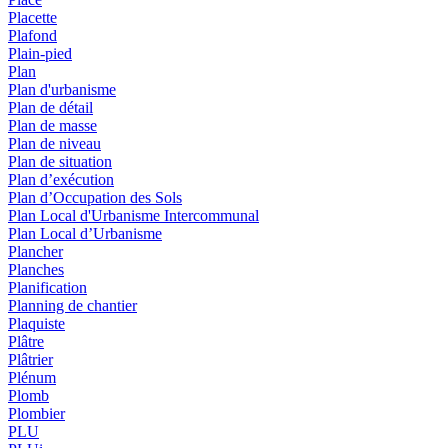
Placette
Plafond
Plain-pied
Plan
Plan d'urbanisme
Plan de détail
Plan de masse
Plan de niveau
Plan de situation
Plan d’exécution
Plan d’Occupation des Sols
Plan Local d'Urbanisme Intercommunal
Plan Local d’Urbanisme
Plancher
Planches
Planification
Planning de chantier
Plaquiste
Plâtre
Plâtrier
Plénum
Plomb
Plombier
PLU