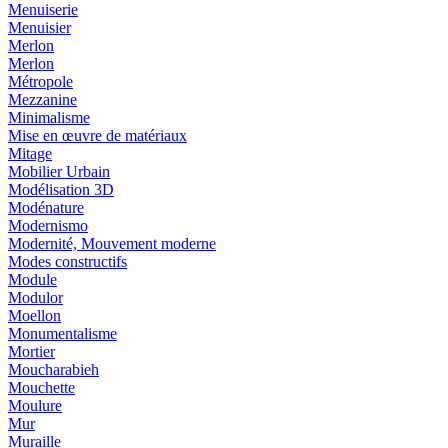
Menuiserie
Menuisier
Merlon
Merlon
Métropole
Mezzanine
Minimalisme
Mise en œuvre de matériaux
Mitage
Mobilier Urbain
Modélisation 3D
Modénature
Modernismo
Modernité, Mouvement moderne
Modes constructifs
Module
Modulor
Moellon
Monumentalisme
Mortier
Moucharabieh
Mouchette
Moulure
Mur
Muraille