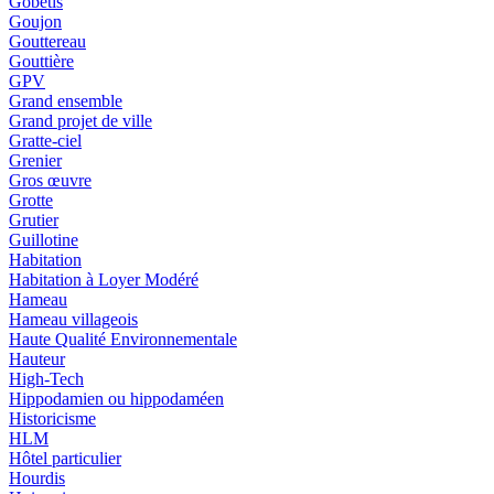
Gobetis
Goujon
Gouttereau
Gouttière
GPV
Grand ensemble
Grand projet de ville
Gratte-ciel
Grenier
Gros œuvre
Grotte
Grutier
Guillotine
Habitation
Habitation à Loyer Modéré
Hameau
Hameau villageois
Haute Qualité Environnementale
Hauteur
High-Tech
Hippodamien ou hippodaméen
Historicisme
HLM
Hôtel particulier
Hourdis