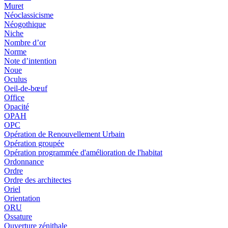
Muret
Néoclassicisme
Néogothique
Niche
Nombre d’or
Norme
Note d’intention
Noue
Oculus
Oeil-de-bœuf
Office
Opacité
OPAH
OPC
Opération de Renouvellement Urbain
Opération groupée
Opération programmée d'amélioration de l'habitat
Ordonnance
Ordre
Ordre des architectes
Oriel
Orientation
ORU
Ossature
Ouverture zénithale