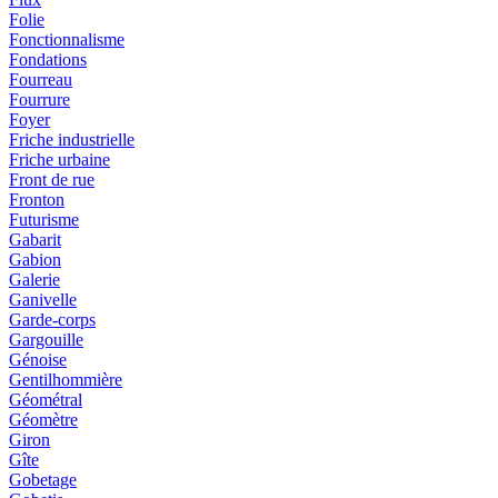
Folie
Fonctionnalisme
Fondations
Fourreau
Fourrure
Foyer
Friche industrielle
Friche urbaine
Front de rue
Fronton
Futurisme
Gabarit
Gabion
Galerie
Ganivelle
Garde-corps
Gargouille
Génoise
Gentilhommière
Géométral
Géomètre
Giron
Gîte
Gobetage