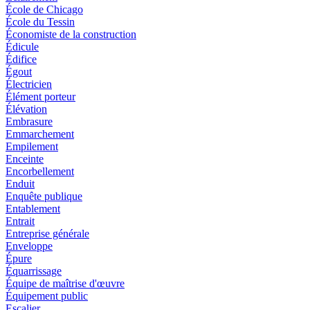
École de Chicago
École du Tessin
Économiste de la construction
Édicule
Édifice
Égout
Électricien
Élément porteur
Élévation
Embrasure
Emmarchement
Empilement
Enceinte
Encorbellement
Enduit
Enquête publique
Entablement
Entrait
Entreprise générale
Enveloppe
Épure
Équarrissage
Équipe de maîtrise d'œuvre
Équipement public
Escalier