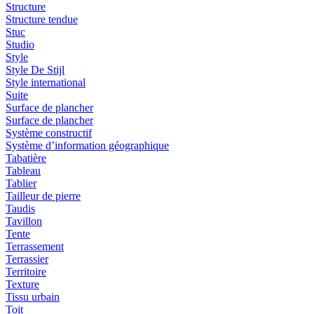
Structure
Structure tendue
Stuc
Studio
Style
Style De Stijl
Style international
Suite
Surface de plancher
Surface de plancher
Système constructif
Système d’information géographique
Tabatière
Tableau
Tablier
Tailleur de pierre
Taudis
Tavillon
Tente
Terrassement
Terrassier
Territoire
Texture
Tissu urbain
Toit