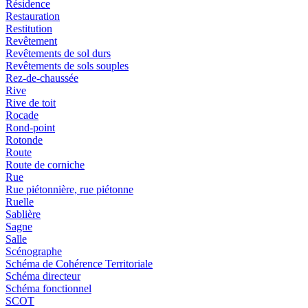
Résidence
Restauration
Restitution
Revêtement
Revêtements de sol durs
Revêtements de sols souples
Rez-de-chaussée
Rive
Rive de toit
Rocade
Rond-point
Rotonde
Route
Route de corniche
Rue
Rue piétonnière, rue piétonne
Ruelle
Sablière
Sagne
Salle
Scénographe
Schéma de Cohérence Territoriale
Schéma directeur
Schéma fonctionnel
SCOT