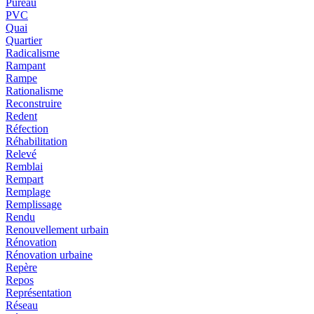
Pureau
PVC
Quai
Quartier
Radicalisme
Rampant
Rampe
Rationalisme
Reconstruire
Redent
Réfection
Réhabilitation
Relevé
Remblai
Rempart
Remplage
Remplissage
Rendu
Renouvellement urbain
Rénovation
Rénovation urbaine
Repère
Repos
Représentation
Réseau