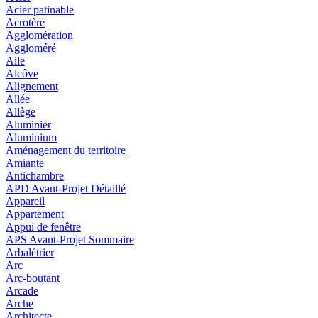
Acier patinable
Acrotère
Agglomération
Aggloméré
Aile
Alcôve
Alignement
Allée
Allège
Aluminier
Aluminium
Aménagement du territoire
Amiante
Antichambre
APD Avant-Projet Détaillé
Appareil
Appartement
Appui de fenêtre
APS Avant-Projet Sommaire
Arbalétrier
Arc
Arc-boutant
Arcade
Arche
Architecte