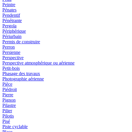
Peintre
Pénates
Pendentif
Pénétrante
Pergola
Périphérique
Périurbain
Permis de construire
Perron
Persienne
Perspective
Perspective atmosphérique ou aérienne
Petit-bois
Phasage des travaux
Photographie aérienne
Pièce
Piédroit
Pierre
Pignon
Pilastre
Pilier
Pilotis
Pisé
Piste cyclable
Place