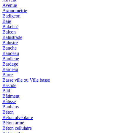
Avenue
Axonométrie
Badigeon
Baie
Bakélisé
Balcon
Balustrade
Balustre
Banche
Bandeau
Banlieue
Bardage
Bardeau
Barre
Basse ville ou Ville basse
Bastide
Bâti
Bâtiment
Bâtisse
Bauhaus
Béton
Béton alvéolaire
Béton armé
Béton cellulaire