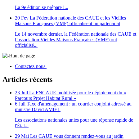
La 9e édition se prépare !...
20 Fev
La Fédération nationale des CAUE et les Vieilles
Maisons Françaises (VMF) officialisent un partenariat
Le 14 novembre dernier, la Fédération nationale des CAUE et
l’association Vieilles Maisons Françaises (VMF) ont
officialisé...
Haut de page
Contactez-nous
Articles récents
23 Juil
La FNCAUE mobilisée pour le déploiement du «
Parcours Projet Habitat Rural »
6 Juil
Taxe d'aménagement : un courrier conjoint adressé au
ministre David AMIEL
Les associations nationales unies pour une réponse rapide de
l'État...
29 Mai
Les CAUE vous donnent rendez-vous au jardin