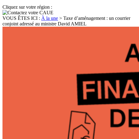
Cliquez sur votre région :
VOUS ÊTES ICI :
À la une
>
Taxe d’aménagement : un courrier
conjoint adressé au ministre David AMIEL