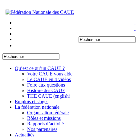
Qu’est-ce qu’un CAUE ?
Votre CAUE vous aide
Le CAUE en 4 vidéos
Foire aux questions
Histoire des CAUE
THE CAUE (english)
Emplois et stages
La fédération nationale
Organisation fédérale
Rôles et missions
Rapports d’activité
Nos partenaires
Actualités