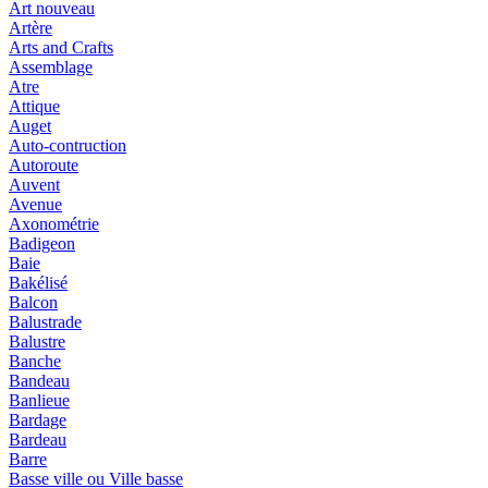
Art nouveau
Artère
Arts and Crafts
Assemblage
Atre
Attique
Auget
Auto-contruction
Autoroute
Auvent
Avenue
Axonométrie
Badigeon
Baie
Bakélisé
Balcon
Balustrade
Balustre
Banche
Bandeau
Banlieue
Bardage
Bardeau
Barre
Basse ville ou Ville basse