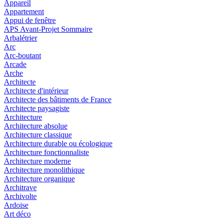
Appareil
Appartement
Appui de fenêtre
APS Avant-Projet Sommaire
Arbalétrier
Arc
Arc-boutant
Arcade
Arche
Architecte
Architecte d'intérieur
Architecte des bâtiments de France
Architecte paysagiste
Architecture
Architecture absolue
Architecture classique
Architecture durable ou écologique
Architecture fonctionnaliste
Architecture moderne
Architecture monolithique
Architecture organique
Architrave
Archivolte
Ardoise
Art déco