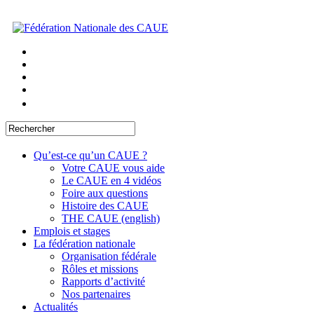
Qu’est-ce qu’un CAUE ?
Votre CAUE vous aide
Le CAUE en 4 vidéos
Foire aux questions
Histoire des CAUE
THE CAUE (english)
Emplois et stages
La fédération nationale
Organisation fédérale
Rôles et missions
Rapports d’activité
Nos partenaires
Actualités