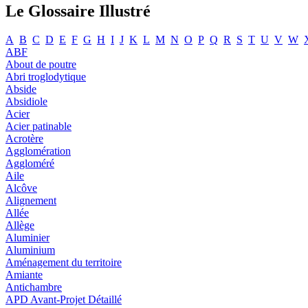
Le Glossaire Illustré
A
B
C
D
E
F
G
H
I
J
K
L
M
N
O
P
Q
R
S
T
U
V
W
ABF
About de poutre
Abri troglodytique
Abside
Absidiole
Acier
Acier patinable
Acrotère
Agglomération
Aggloméré
Aile
Alcôve
Alignement
Allée
Allège
Aluminier
Aluminium
Aménagement du territoire
Amiante
Antichambre
APD Avant-Projet Détaillé