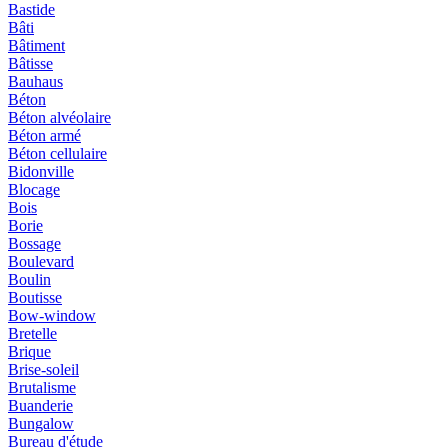
Bastide
Bâti
Bâtiment
Bâtisse
Bauhaus
Béton
Béton alvéolaire
Béton armé
Béton cellulaire
Bidonville
Blocage
Bois
Borie
Bossage
Boulevard
Boulin
Boutisse
Bow-window
Bretelle
Brique
Brise-soleil
Brutalisme
Buanderie
Bungalow
Bureau d'étude