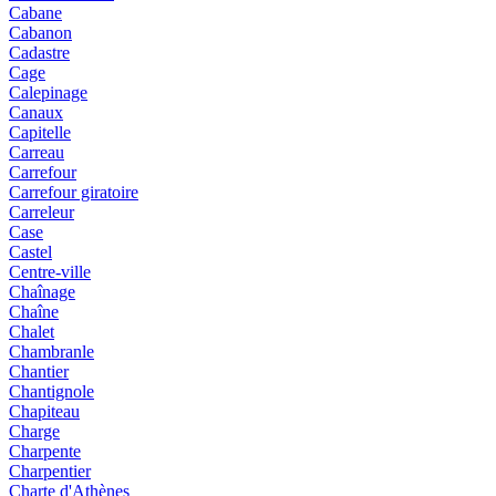
Cabane
Cabanon
Cadastre
Cage
Calepinage
Canaux
Capitelle
Carreau
Carrefour
Carrefour giratoire
Carreleur
Case
Castel
Centre-ville
Chaînage
Chaîne
Chalet
Chambranle
Chantier
Chantignole
Chapiteau
Charge
Charpente
Charpentier
Charte d'Athènes