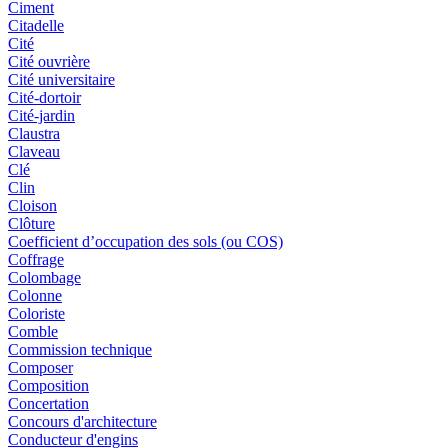
Ciment
Citadelle
Cité
Cité ouvrière
Cité universitaire
Cité-dortoir
Cité-jardin
Claustra
Claveau
Clé
Clin
Cloison
Clôture
Coefficient d’occupation des sols (ou COS)
Coffrage
Colombage
Colonne
Coloriste
Comble
Commission technique
Composer
Composition
Concertation
Concours d'architecture
Conducteur d'engins