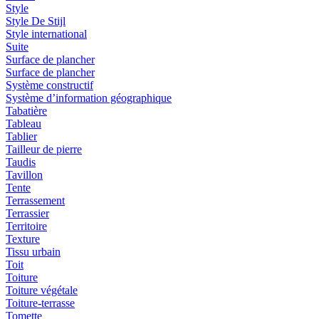
Style
Style De Stijl
Style international
Suite
Surface de plancher
Surface de plancher
Système constructif
Système d’information géographique
Tabatière
Tableau
Tablier
Tailleur de pierre
Taudis
Tavillon
Tente
Terrassement
Terrassier
Territoire
Texture
Tissu urbain
Toit
Toiture
Toiture végétale
Toiture-terrasse
Tomette