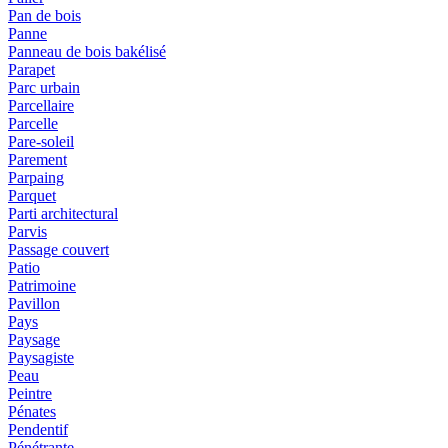
Pan de bois
Panne
Panneau de bois bakélisé
Parapet
Parc urbain
Parcellaire
Parcelle
Pare-soleil
Parement
Parpaing
Parquet
Parti architectural
Parvis
Passage couvert
Patio
Patrimoine
Pavillon
Pays
Paysage
Paysagiste
Peau
Peintre
Pénates
Pendentif
Pénétrante