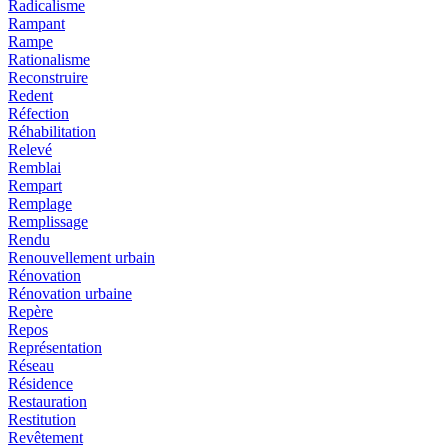
Radicalisme
Rampant
Rampe
Rationalisme
Reconstruire
Redent
Réfection
Réhabilitation
Relevé
Remblai
Rempart
Remplage
Remplissage
Rendu
Renouvellement urbain
Rénovation
Rénovation urbaine
Repère
Repos
Représentation
Réseau
Résidence
Restauration
Restitution
Revêtement