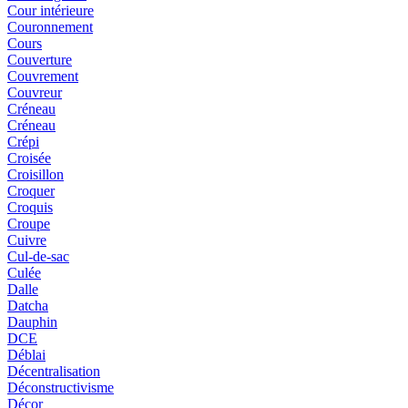
Cour intérieure
Couronnement
Cours
Couverture
Couvrement
Couvreur
Créneau
Créneau
Crépi
Croisée
Croisillon
Croquer
Croquis
Croupe
Cuivre
Cul-de-sac
Culée
Dalle
Datcha
Dauphin
DCE
Déblai
Décentralisation
Déconstructivisme
Décor