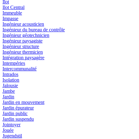
Ilot
Ilot Central
Immeuble
Impasse
Ingénieur acousticien
Ingénieur du bureau de contrôle
Ingénieur géotechnicien
Ingénieur paysagiste
Ingénieur structure
Ingénieur thermicien
Intégration paysagère
Intempéries
Intercommunalité
Intrados
Isolation
Jalousie
Jambe
Jardin
Jardin en mouvement
Jardin épurateur
Jardin public
Jardin suspendu
Jointoyer
Jouée
Jugendstil