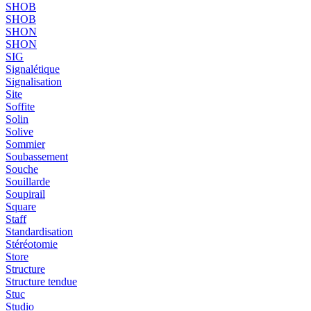
SHOB
SHOB
SHON
SHON
SIG
Signalétique
Signalisation
Site
Soffite
Solin
Solive
Sommier
Soubassement
Souche
Souillarde
Soupirail
Square
Staff
Standardisation
Stéréotomie
Store
Structure
Structure tendue
Stuc
Studio