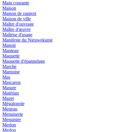
Main courante
Maison
Maison de rapport
Maison de ville
Maître d'ouvrage
Maître d'œuvre
Maîtrise d'usage
Manifeste du Nieuwekunst
Manoir
Manteau
Maquette
Maquette d'épannelage
Marche
Marquise
Mas
Mascaron
Masure
Matériau
Mazet
Mégalopole
Meneau
Menuiserie
Menuisier
Merlon
Merlon