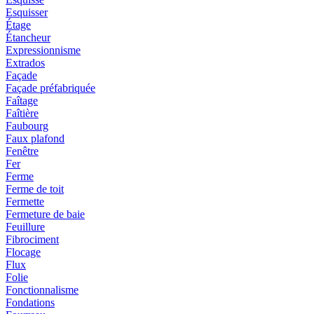
Esquisser
Étage
Étancheur
Expressionnisme
Extrados
Façade
Façade préfabriquée
Faîtage
Faîtière
Faubourg
Faux plafond
Fenêtre
Fer
Ferme
Ferme de toit
Fermette
Fermeture de baie
Feuillure
Fibrociment
Flocage
Flux
Folie
Fonctionnalisme
Fondations