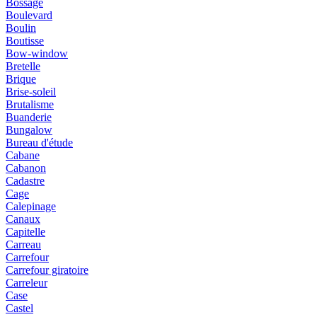
Bossage
Boulevard
Boulin
Boutisse
Bow-window
Bretelle
Brique
Brise-soleil
Brutalisme
Buanderie
Bungalow
Bureau d'étude
Cabane
Cabanon
Cadastre
Cage
Calepinage
Canaux
Capitelle
Carreau
Carrefour
Carrefour giratoire
Carreleur
Case
Castel