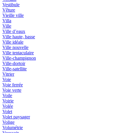
Vestibule
Vêture
Vieille ville
Villa
Ville
Ville d’eaux
Ville haute, basse
Ville idéale
Ville nouvelle
Ville tentaculaire
Ville-champignon
Ville-dortoir
Ville-satellite
Vitrier
Voie
Voie ferrée
Voie verte
Voile
Voirie
Volée
Volet
Volet paysager
Volige
Volumétrie
Voussoir