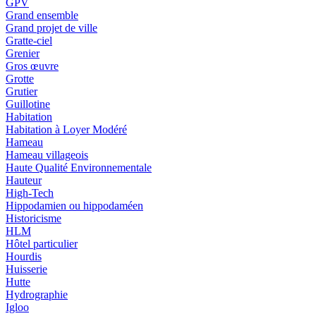
GPV
Grand ensemble
Grand projet de ville
Gratte-ciel
Grenier
Gros œuvre
Grotte
Grutier
Guillotine
Habitation
Habitation à Loyer Modéré
Hameau
Hameau villageois
Haute Qualité Environnementale
Hauteur
High-Tech
Hippodamien ou hippodaméen
Historicisme
HLM
Hôtel particulier
Hourdis
Huisserie
Hutte
Hydrographie
Igloo