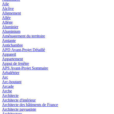
Aile
Alcôve
Alignement
Allée
Allège
Aluminier
Aluminium
Aménagement du territoire
Amiante
Antichambre
APD Avant-Projet Détaillé
Appareil
Appartement
Appui de fenêtre
APS Avant-Projet Sommaire
Arbalétrier
Arc
Arc-boutant
Arcade
Arche
Architecte
Architecte d'intérieur
Architecte des bâtiments de France
Architecte paysagiste
Architecture