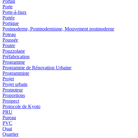
Portail
Porte
Porte-à-faux
Portée
Portique
Postmoderne, Postmodernisme, Mouvement postmoderne
Poteau
Poussée
Poutre
Pouzzolane
Préfabrication
Programme
Programme de Rénovation Urbaine
Programmiste
Projet
Projet urbain
Promoteur
Proportions
Prospect
Protocole de Kyoto
PRU
Pureau
PVC
Quai
Quartier