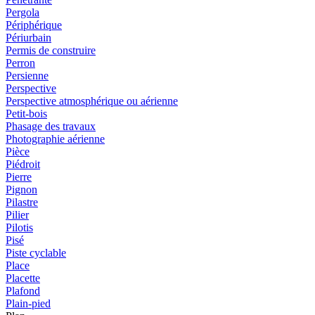
Pergola
Périphérique
Périurbain
Permis de construire
Perron
Persienne
Perspective
Perspective atmosphérique ou aérienne
Petit-bois
Phasage des travaux
Photographie aérienne
Pièce
Piédroit
Pierre
Pignon
Pilastre
Pilier
Pilotis
Pisé
Piste cyclable
Place
Placette
Plafond
Plain-pied