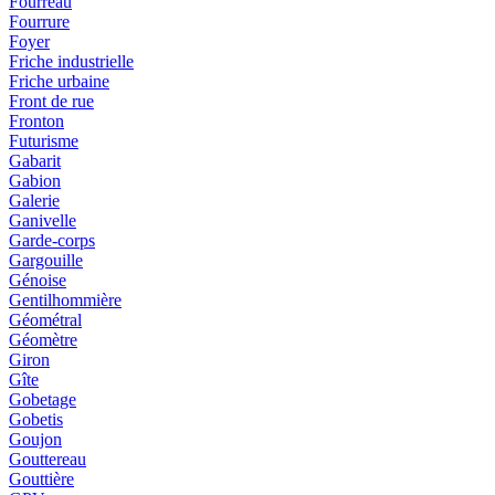
Fourreau
Fourrure
Foyer
Friche industrielle
Friche urbaine
Front de rue
Fronton
Futurisme
Gabarit
Gabion
Galerie
Ganivelle
Garde-corps
Gargouille
Génoise
Gentilhommière
Géométral
Géomètre
Giron
Gîte
Gobetage
Gobetis
Goujon
Gouttereau
Gouttière