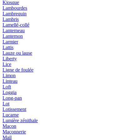
Kiosque
Lambourdes
Lambrequin
Lambris
Lamellé-collé
Lanterneau
Lanternon
Larmier
Lattis
Lauze ou lause
Liberty
Lice
Ligne de foulée
Limon
Linteau
Loft
Loggia
Long-pan
Lot
Lotissement
Lucarne
Lumière zénithale
Maçon
Maçonnerie
Mail