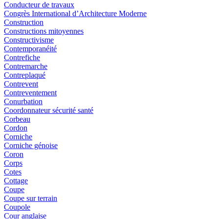
Conducteur de travaux
Congrès International d’Architecture Moderne
Construction
Constructions mitoyennes
Constructivisme
Contemporanéité
Contrefiche
Contremarche
Contreplaqué
Contrevent
Contreventement
Conurbation
Coordonnateur sécurité santé
Corbeau
Cordon
Corniche
Corniche génoise
Coron
Corps
Cotes
Cottage
Coupe
Coupe sur terrain
Coupole
Cour anglaise