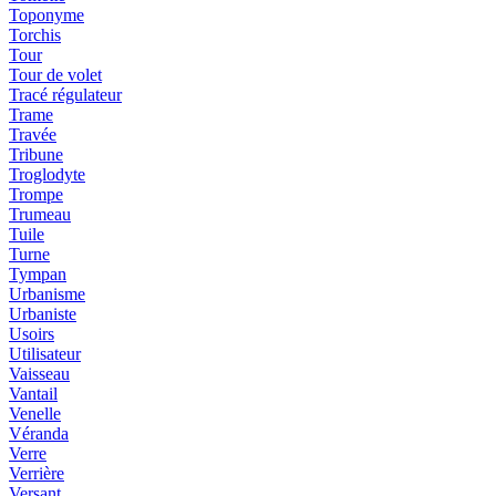
Toponyme
Torchis
Tour
Tour de volet
Tracé régulateur
Trame
Travée
Tribune
Troglodyte
Trompe
Trumeau
Tuile
Turne
Tympan
Urbanisme
Urbaniste
Usoirs
Utilisateur
Vaisseau
Vantail
Venelle
Véranda
Verre
Verrière
Versant