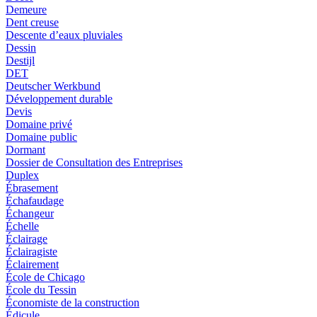
Demeure
Dent creuse
Descente d’eaux pluviales
Dessin
Destijl
DET
Deutscher Werkbund
Développement durable
Devis
Domaine privé
Domaine public
Dormant
Dossier de Consultation des Entreprises
Duplex
Ébrasement
Échafaudage
Échangeur
Échelle
Éclairage
Éclairagiste
Éclairement
École de Chicago
École du Tessin
Économiste de la construction
Édicule