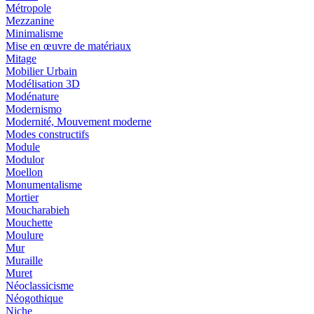
Métropole
Mezzanine
Minimalisme
Mise en œuvre de matériaux
Mitage
Mobilier Urbain
Modélisation 3D
Modénature
Modernismo
Modernité, Mouvement moderne
Modes constructifs
Module
Modulor
Moellon
Monumentalisme
Mortier
Moucharabieh
Mouchette
Moulure
Mur
Muraille
Muret
Néoclassicisme
Néogothique
Niche