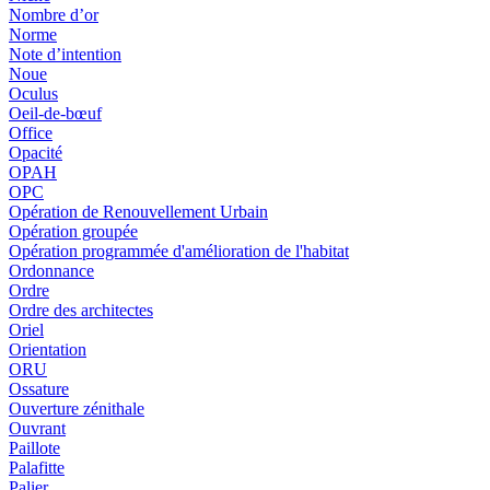
Nombre d’or
Norme
Note d’intention
Noue
Oculus
Oeil-de-bœuf
Office
Opacité
OPAH
OPC
Opération de Renouvellement Urbain
Opération groupée
Opération programmée d'amélioration de l'habitat
Ordonnance
Ordre
Ordre des architectes
Oriel
Orientation
ORU
Ossature
Ouverture zénithale
Ouvrant
Paillote
Palafitte
Palier