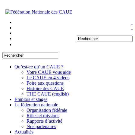
Qu’est-ce qu’un CAUE ?
Votre CAUE vous aide
Le CAUE en 4 vidéos
Foire aux questions
Histoire des CAUE
THE CAUE (english)
Emplois et stages
La fédération nationale
Organisation fédérale
Rôles et missions
Rapports d’activité
Nos partenaires
Actualités