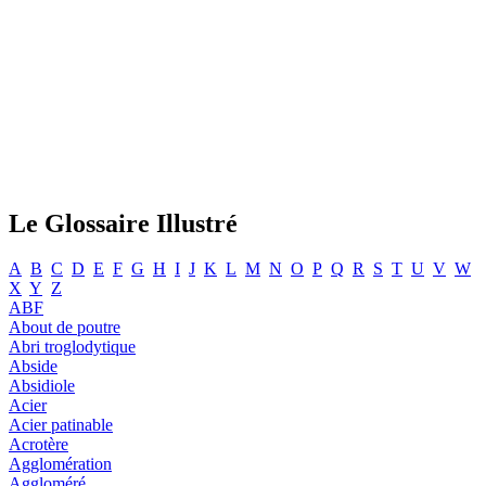
Le Glossaire Illustré
A
B
C
D
E
F
G
H
I
J
K
L
M
N
O
P
Q
R
S
T
U
V
W
X
Y
Z
ABF
About de poutre
Abri troglodytique
Abside
Absidiole
Acier
Acier patinable
Acrotère
Agglomération
Aggloméré