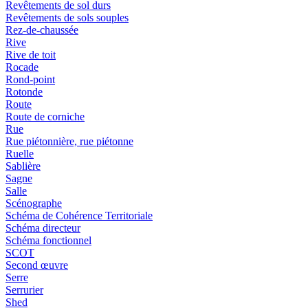
Revêtements de sol durs
Revêtements de sols souples
Rez-de-chaussée
Rive
Rive de toit
Rocade
Rond-point
Rotonde
Route
Route de corniche
Rue
Rue piétonnière, rue piétonne
Ruelle
Sablière
Sagne
Salle
Scénographe
Schéma de Cohérence Territoriale
Schéma directeur
Schéma fonctionnel
SCOT
Second œuvre
Serre
Serrurier
Shed