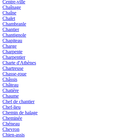
Centre-ville
Chaînage
Chaîne
Chalet
Chambranle
Chantier
Chantignole
Chapiteau
Charge
Charpente
Charpentier
Charte d'Athènes
Chartreuse
Chasse-roue
Châssis
Château
Chatière
Chaume
Chef de chantier
Chef-lieu
Chemin de halage
Cheminée
Chéneau
Chevron
Chien-assis