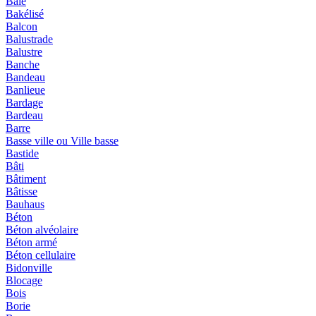
Baie
Bakélisé
Balcon
Balustrade
Balustre
Banche
Bandeau
Banlieue
Bardage
Bardeau
Barre
Basse ville ou Ville basse
Bastide
Bâti
Bâtiment
Bâtisse
Bauhaus
Béton
Béton alvéolaire
Béton armé
Béton cellulaire
Bidonville
Blocage
Bois
Borie