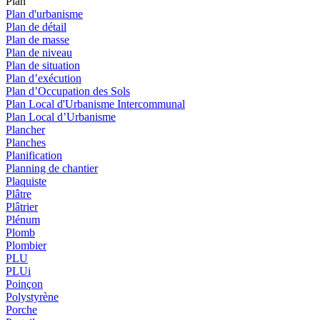
Plan
Plan d'urbanisme
Plan de détail
Plan de masse
Plan de niveau
Plan de situation
Plan d’exécution
Plan d’Occupation des Sols
Plan Local d'Urbanisme Intercommunal
Plan Local d’Urbanisme
Plancher
Planches
Planification
Planning de chantier
Plaquiste
Plâtre
Plâtrier
Plénum
Plomb
Plombier
PLU
PLUi
Poinçon
Polystyrène
Porche