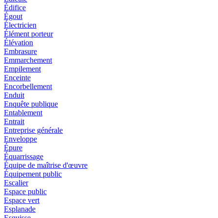
Édifice
Égout
Électricien
Élément porteur
Élévation
Embrasure
Emmarchement
Empilement
Enceinte
Encorbellement
Enduit
Enquête publique
Entablement
Entrait
Entreprise générale
Enveloppe
Épure
Équarrissage
Équipe de maîtrise d'œuvre
Équipement public
Escalier
Espace public
Espace vert
Esplanade
Esquisse