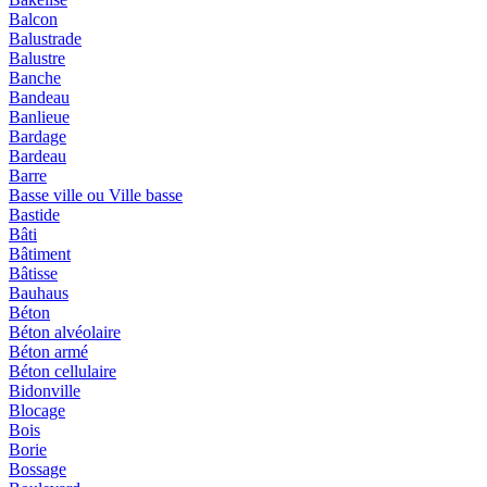
Balcon
Balustrade
Balustre
Banche
Bandeau
Banlieue
Bardage
Bardeau
Barre
Basse ville ou Ville basse
Bastide
Bâti
Bâtiment
Bâtisse
Bauhaus
Béton
Béton alvéolaire
Béton armé
Béton cellulaire
Bidonville
Blocage
Bois
Borie
Bossage