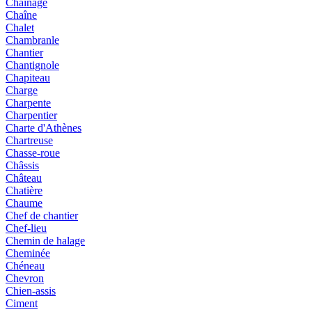
Chaînage
Chaîne
Chalet
Chambranle
Chantier
Chantignole
Chapiteau
Charge
Charpente
Charpentier
Charte d'Athènes
Chartreuse
Chasse-roue
Châssis
Château
Chatière
Chaume
Chef de chantier
Chef-lieu
Chemin de halage
Cheminée
Chéneau
Chevron
Chien-assis
Ciment