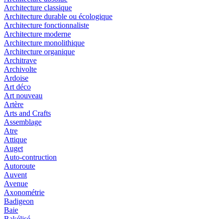
Architecture classique
Architecture durable ou écologique
Architecture fonctionnaliste
Architecture moderne
Architecture monolithique
Architecture organique
Architrave
Archivolte
Ardoise
Art déco
Art nouveau
Artère
Arts and Crafts
Assemblage
Atre
Attique
Auget
Auto-contruction
Autoroute
Auvent
Avenue
Axonométrie
Badigeon
Baie
Bakélisé