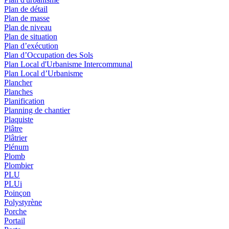
Plan de détail
Plan de masse
Plan de niveau
Plan de situation
Plan d’exécution
Plan d’Occupation des Sols
Plan Local d'Urbanisme Intercommunal
Plan Local d’Urbanisme
Plancher
Planches
Planification
Planning de chantier
Plaquiste
Plâtre
Plâtrier
Plénum
Plomb
Plombier
PLU
PLUi
Poinçon
Polystyrène
Porche
Portail