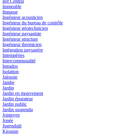
Ilot Central
Immeuble
Impasse
Ingénieur acousticien
Ingénieur du bureau de contrôle
Ingénieur géotechnicien
Ingénieur paysagiste
Ingénieur structure
Ingénieur thermicien
Intégration paysagère
Intempéries
Intercommunalité
Intrados
Isolation
Jalousie
Jambe
Jardin
Jardin en mouvement
Jardin épurateur
Jardin public
Jardin suspendu
Jointoyer
Jouée
Jugendstil
Kiosque