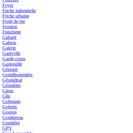
Foyer
Friche industrielle
Friche urbaine
Front de rue
Fronton
Futurisme
Gabarit
Gabion
Galerie
Ganivelle
Garde-corps
Gargouille
Génoise
Gentilhommière
Géométral
Géomètre
Giron
Gîte
Gobetage
Gobetis
Goujon
Gouttereau
Gouttière
GPV