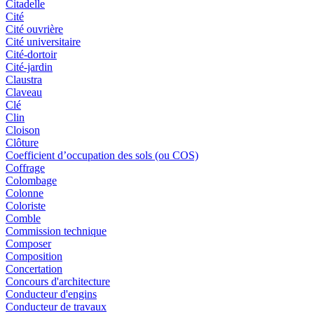
Citadelle
Cité
Cité ouvrière
Cité universitaire
Cité-dortoir
Cité-jardin
Claustra
Claveau
Clé
Clin
Cloison
Clôture
Coefficient d’occupation des sols (ou COS)
Coffrage
Colombage
Colonne
Coloriste
Comble
Commission technique
Composer
Composition
Concertation
Concours d'architecture
Conducteur d'engins
Conducteur de travaux