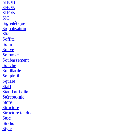
SHOB
SHON
SHON
SIG
Signalétique
Signalisation
Site
Soffite
Solin
Solive
Sommier
Soubassement
Souche
Souillarde
Soupirail
Square
Staff
Standardisation
Stéréotomie
Store
Structure
Structure tendue
Stuc
Studio
Style