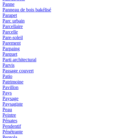
Panne
Panneau de bois bakélisé
Parapet
Parc urbain
Parcellaire
Parcelle
Pare-soleil
Parement
Parpaing
Parquet
Parti architectural
Parvis
Passage couvert
Patio
Patrimoine
Pavillon
Pays
Paysage
Paysagiste
Peau
Peintre
Pénates
Pendentif
Pénétrante
Pergola