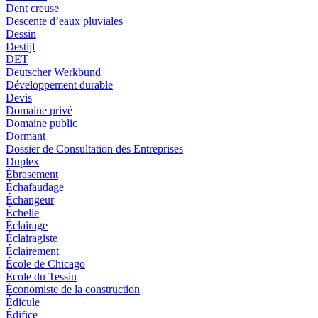
Dent creuse
Descente d’eaux pluviales
Dessin
Destijl
DET
Deutscher Werkbund
Développement durable
Devis
Domaine privé
Domaine public
Dormant
Dossier de Consultation des Entreprises
Duplex
Ébrasement
Échafaudage
Échangeur
Échelle
Éclairage
Éclairagiste
Éclairement
École de Chicago
École du Tessin
Économiste de la construction
Édicule
Édifice