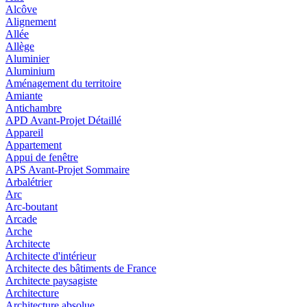
Alcôve
Alignement
Allée
Allège
Aluminier
Aluminium
Aménagement du territoire
Amiante
Antichambre
APD Avant-Projet Détaillé
Appareil
Appartement
Appui de fenêtre
APS Avant-Projet Sommaire
Arbalétrier
Arc
Arc-boutant
Arcade
Arche
Architecte
Architecte d'intérieur
Architecte des bâtiments de France
Architecte paysagiste
Architecture
Architecture absolue