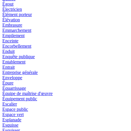
Égout
Électricien
Élément porteur
Élévation
Embrasure
Emmarchement
Empilement
Enceinte
Encorbellement
Enduit
Enquête publique
Entablement
Entrait
Entreprise générale
Enveloppe
Épure
Équarrissage
Équipe de maîtrise d'œuvre
Équipement public
Escalier
Espace public
Espace vert
Esplanade
Esquisse
Esquisser