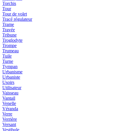
Torchis
Tour
Tour de volet
Tracé régulateur
Trame
Travée
Tribune
Troglodyte
Trompe
Trumeau
Tuile
Turne
Tympan
Urbanisme
Urbaniste
Usoirs
Utilisateur
Vaisseau
Vantail
Venelle
Véranda
Verre
Verrière
Versant
Vestibule