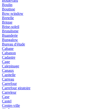
Boulevard
Boulin
Boutisse
Bow-window
Bretelle
Brique
Brise-soleil
Brutalisme
Buanderie
Bungalow
Bureau d'étude
Cabane
Cabanon
Cadastre
Cage
Calepinage
Canaux
Capitelle
Carreau
Carrefour
Carrefour giratoire
Carreleur
Case
Castel
Centre-ville