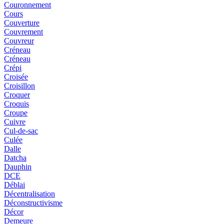
Couronnement
Cours
Couverture
Couvrement
Couvreur
Créneau
Créneau
Crépi
Croisée
Croisillon
Croquer
Croquis
Croupe
Cuivre
Cul-de-sac
Culée
Dalle
Datcha
Dauphin
DCE
Déblai
Décentralisation
Déconstructivisme
Décor
Demeure