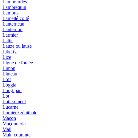
Lambourdes
Lambrequin
Lambris
Lamellé-collé
Lanterneau
Lanternon
Larmier
Lattis
Lauze ou lause
Liberty
Lice
Ligne de foulée
Limon
Linteau
Loft
Loggia
Long-pan
Lot
Lotissement
Lucarne
Lumière zénithale
Maçon
Maçonnerie
Mail
Main courante