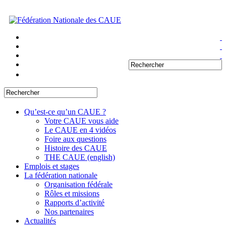
Qu’est-ce qu’un CAUE ?
Votre CAUE vous aide
Le CAUE en 4 vidéos
Foire aux questions
Histoire des CAUE
THE CAUE (english)
Emplois et stages
La fédération nationale
Organisation fédérale
Rôles et missions
Rapports d’activité
Nos partenaires
Actualités