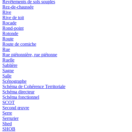
Revêtements de sols souples
Rez-de-chaussée
Rive
Rive de toit
Rocade
Rond-point
Rotonde
Route
Route de corniche
Rue
Rue piétonnière, rue piétonne
Ruelle
Sablière
Sagne
Salle
Scénographe
Schéma de Cohérence Territoriale
Schéma directeur
Schéma fonctionnel
SCOT
Second œuvre
Serre
Serrurier
Shed
SHOB