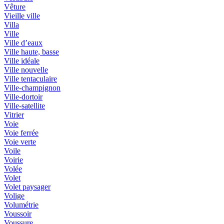
Vêture
Vieille ville
Villa
Ville
Ville d’eaux
Ville haute, basse
Ville idéale
Ville nouvelle
Ville tentaculaire
Ville-champignon
Ville-dortoir
Ville-satellite
Vitrier
Voie
Voie ferrée
Voie verte
Voile
Voirie
Volée
Volet
Volet paysager
Volige
Volumétrie
Voussoir
Voussure