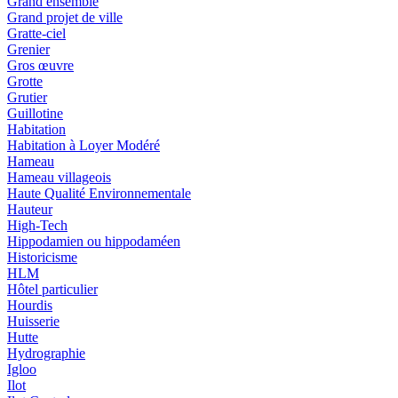
Grand ensemble
Grand projet de ville
Gratte-ciel
Grenier
Gros œuvre
Grotte
Grutier
Guillotine
Habitation
Habitation à Loyer Modéré
Hameau
Hameau villageois
Haute Qualité Environnementale
Hauteur
High-Tech
Hippodamien ou hippodaméen
Historicisme
HLM
Hôtel particulier
Hourdis
Huisserie
Hutte
Hydrographie
Igloo
Ilot