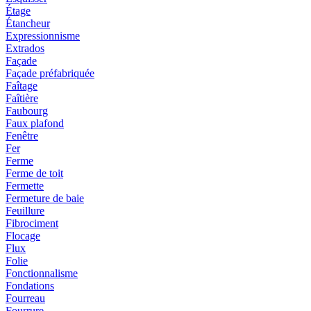
Étage
Étancheur
Expressionnisme
Extrados
Façade
Façade préfabriquée
Faîtage
Faîtière
Faubourg
Faux plafond
Fenêtre
Fer
Ferme
Ferme de toit
Fermette
Fermeture de baie
Feuillure
Fibrociment
Flocage
Flux
Folie
Fonctionnalisme
Fondations
Fourreau
Fourrure