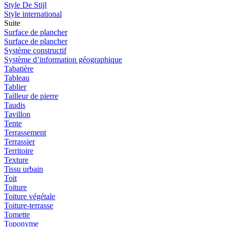
Style De Stijl
Style international
Suite
Surface de plancher
Surface de plancher
Système constructif
Système d’information géographique
Tabatière
Tableau
Tablier
Tailleur de pierre
Taudis
Tavillon
Tente
Terrassement
Terrassier
Territoire
Texture
Tissu urbain
Toit
Toiture
Toiture végétale
Toiture-terrasse
Tomette
Toponyme