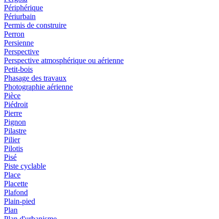
Périphérique
Périurbain
Permis de construire
Perron
Persienne
Perspective
Perspective atmosphérique ou aérienne
Petit-bois
Phasage des travaux
Photographie aérienne
Pièce
Piédroit
Pierre
Pignon
Pilastre
Pilier
Pilotis
Pisé
Piste cyclable
Place
Placette
Plafond
Plain-pied
Plan
Plan d'urbanisme