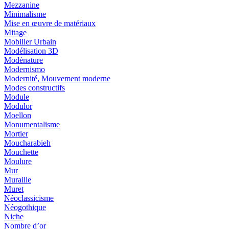
Mezzanine
Minimalisme
Mise en œuvre de matériaux
Mitage
Mobilier Urbain
Modélisation 3D
Modénature
Modernismo
Modernité, Mouvement moderne
Modes constructifs
Module
Modulor
Moellon
Monumentalisme
Mortier
Moucharabieh
Mouchette
Moulure
Mur
Muraille
Muret
Néoclassicisme
Néogothique
Niche
Nombre d’or