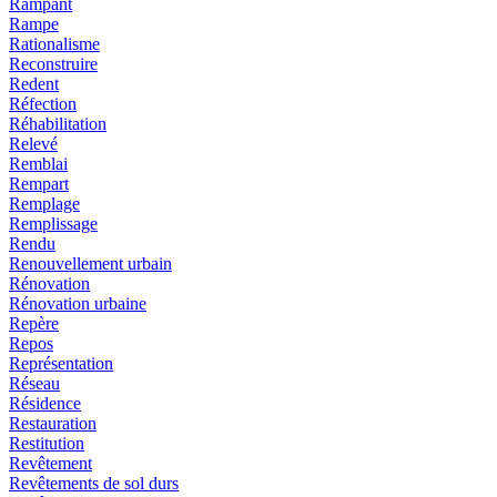
Rampant
Rampe
Rationalisme
Reconstruire
Redent
Réfection
Réhabilitation
Relevé
Remblai
Rempart
Remplage
Remplissage
Rendu
Renouvellement urbain
Rénovation
Rénovation urbaine
Repère
Repos
Représentation
Réseau
Résidence
Restauration
Restitution
Revêtement
Revêtements de sol durs