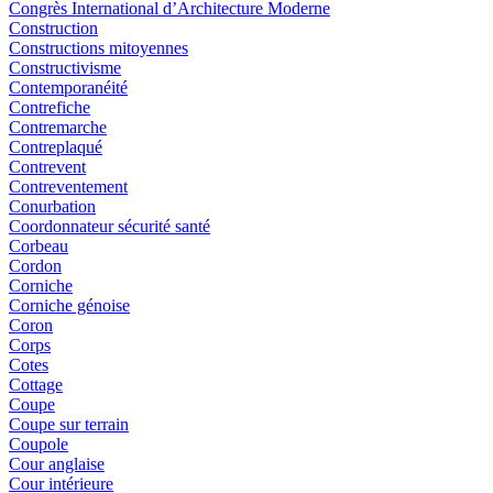
Congrès International d’Architecture Moderne
Construction
Constructions mitoyennes
Constructivisme
Contemporanéité
Contrefiche
Contremarche
Contreplaqué
Contrevent
Contreventement
Conurbation
Coordonnateur sécurité santé
Corbeau
Cordon
Corniche
Corniche génoise
Coron
Corps
Cotes
Cottage
Coupe
Coupe sur terrain
Coupole
Cour anglaise
Cour intérieure