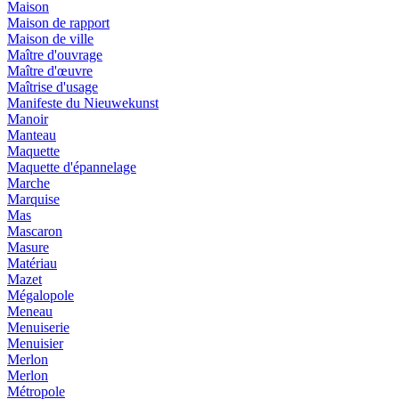
Maison
Maison de rapport
Maison de ville
Maître d'ouvrage
Maître d'œuvre
Maîtrise d'usage
Manifeste du Nieuwekunst
Manoir
Manteau
Maquette
Maquette d'épannelage
Marche
Marquise
Mas
Mascaron
Masure
Matériau
Mazet
Mégalopole
Meneau
Menuiserie
Menuisier
Merlon
Merlon
Métropole