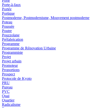
Porte
Porte-à-faux
Portée
Portique
Postmoderne, Postmodernisme, Mouvement postmoderne
Poteau
Poussée
Poutre
Pouzzolane
Préfabrication
Programme
Programme de Rénovation Urbaine
Programmiste
Projet
Projet urbain
Promoteur
Proportions
Prospect
Protocole de Kyoto
PRU
Pureau
PVC
Quai
Quartier
Radicalisme