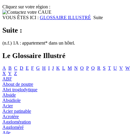
Cliquez sur votre région :
VOUS ÊTES ICI :
GLOSSAIRE ILLUSTRÉ
Suite
Suite :
(n.f.) 1A : appartement* dans un hôtel.
Le Glossaire Illustré
A
B
C
D
E
F
G
H
I
J
K
L
M
N
O
P
Q
R
S
T
U
V
W
X
Y
Z
ABF
About de poutre
Abri troglodytique
Abside
Absidiole
Acier
Acier patinable
Acrotère
Agglomération
Aggloméré
Aile