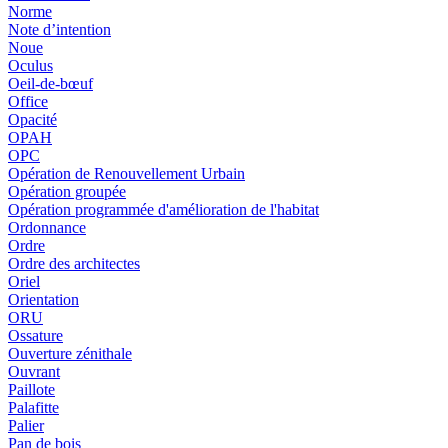
Norme
Note d’intention
Noue
Oculus
Oeil-de-bœuf
Office
Opacité
OPAH
OPC
Opération de Renouvellement Urbain
Opération groupée
Opération programmée d'amélioration de l'habitat
Ordonnance
Ordre
Ordre des architectes
Oriel
Orientation
ORU
Ossature
Ouverture zénithale
Ouvrant
Paillote
Palafitte
Palier
Pan de bois