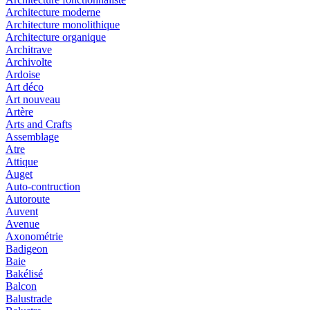
Architecture moderne
Architecture monolithique
Architecture organique
Architrave
Archivolte
Ardoise
Art déco
Art nouveau
Artère
Arts and Crafts
Assemblage
Atre
Attique
Auget
Auto-contruction
Autoroute
Auvent
Avenue
Axonométrie
Badigeon
Baie
Bakélisé
Balcon
Balustrade