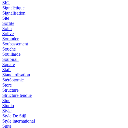
SIG
Signalétique
Signalisation
Site
Soffite
Solin
Solive
Sommier
Soubassement
Souche
Souillarde
Soupirail
Square
Staff
Standardisation
Stéréotomie
Store
Structure
Structure tendue
Stuc
Studio
Style
Style De Stijl
Style international
Suite