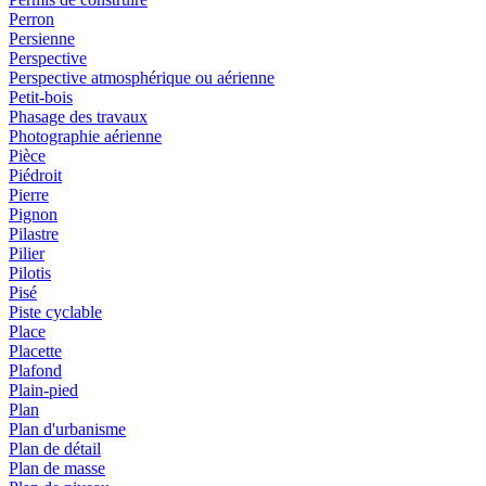
Perron
Persienne
Perspective
Perspective atmosphérique ou aérienne
Petit-bois
Phasage des travaux
Photographie aérienne
Pièce
Piédroit
Pierre
Pignon
Pilastre
Pilier
Pilotis
Pisé
Piste cyclable
Place
Placette
Plafond
Plain-pied
Plan
Plan d'urbanisme
Plan de détail
Plan de masse