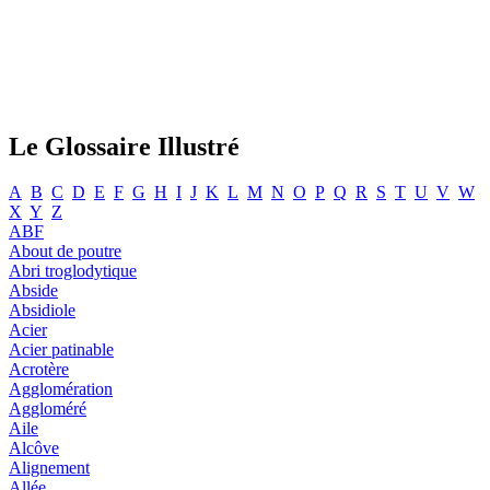
Le Glossaire Illustré
A
B
C
D
E
F
G
H
I
J
K
L
M
N
O
P
Q
R
S
T
U
V
W
X
Y
Z
ABF
About de poutre
Abri troglodytique
Abside
Absidiole
Acier
Acier patinable
Acrotère
Agglomération
Aggloméré
Aile
Alcôve
Alignement
Allée