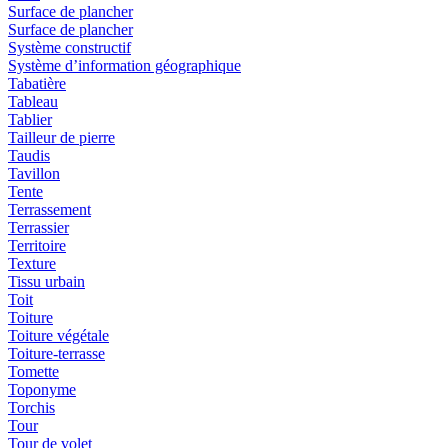
Surface de plancher
Surface de plancher
Système constructif
Système d’information géographique
Tabatière
Tableau
Tablier
Tailleur de pierre
Taudis
Tavillon
Tente
Terrassement
Terrassier
Territoire
Texture
Tissu urbain
Toit
Toiture
Toiture végétale
Toiture-terrasse
Tomette
Toponyme
Torchis
Tour
Tour de volet