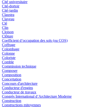
Cité universitaire
Cité-dortoir
Cité-jardin
Claustra
Claveau
Clé
Clin
Cloison
Clôture
Coefficient d’occupation des sols (ou COS)
Coffrage
Colombage
Colonne
Coloriste
Comble
Commission technique
Composer
Composition
Concertation
Concours d'architecture
Conducteur d'engins
Conducteur de travaux
Congrès International d’Architecture Moderne
Construction
Constructions mitoyennes