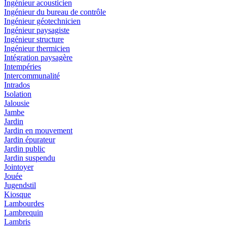
Ingénieur acousticien
Ingénieur du bureau de contrôle
Ingénieur géotechnicien
Ingénieur paysagiste
Ingénieur structure
Ingénieur thermicien
Intégration paysagère
Intempéries
Intercommunalité
Intrados
Isolation
Jalousie
Jambe
Jardin
Jardin en mouvement
Jardin épurateur
Jardin public
Jardin suspendu
Jointoyer
Jouée
Jugendstil
Kiosque
Lambourdes
Lambrequin
Lambris