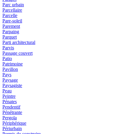
Parc urbain
Parcellaire
Parcelle
Pare-soleil
Parement
Parpaing
Parquet
Parti architectural
Parvis
Passage couvert
Patio
Patrimoine
Pavillon
Pays
Paysage
Paysagiste
Peau
Peintre
Pénates
Pendentif
Pénétrante
Pergola
Périphérique
Périurbain
Permis de construire