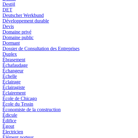
Destijl
DET
Deutscher Werkbund
Développement durable
Devis
Domaine privé
Domaine public
Dormant
Dossier de Consultation des Entreprises
Duplex
Ébrasement
Échafaudage
Échangeur
Échelle
Éclairage
Éclairagiste
Éclairement
École de Chicago
École du Tessin
Économiste de la construction
Édicule
Édifice
Égout
Électricien
Élément porteur