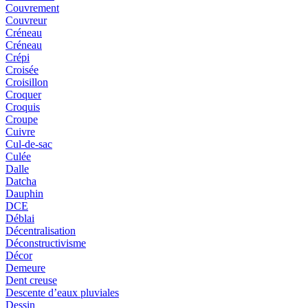
Couvrement
Couvreur
Créneau
Créneau
Crépi
Croisée
Croisillon
Croquer
Croquis
Croupe
Cuivre
Cul-de-sac
Culée
Dalle
Datcha
Dauphin
DCE
Déblai
Décentralisation
Déconstructivisme
Décor
Demeure
Dent creuse
Descente d’eaux pluviales
Dessin