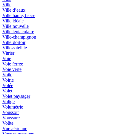
Ville
Ville d’eaux
Ville haute, basse
Ville idéale
Ville nouvelle
Ville tentaculaire
Ville-champignon
Ville-dortoir
Ville-satellite
Vitrier
Voie
Voie ferrée
Voie verte
Voile
Voirie
Volée
Volet
Volet paysager
Volige
Volumétrie
Voussoir
Voussure
Voûte
Vue aérienne
Vues et masques