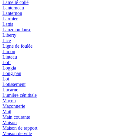
Lamellé-collé
Lanterneau
Lanternon
Larmier
Lattis
Lauze ou lause
Liberty
Lice
Ligne de foulée
Limon
Linteau
Loft
Loggia
Long-pan
Lot
Lotissement
Lucarne
Lumière zénithale
Maçon
Maçonnerie
Mail
Main courante
Maison
Maison de rapport
Maison de ville