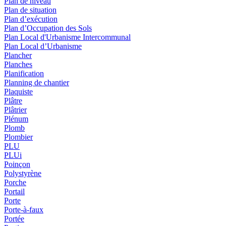
Plan de niveau
Plan de situation
Plan d’exécution
Plan d’Occupation des Sols
Plan Local d'Urbanisme Intercommunal
Plan Local d’Urbanisme
Plancher
Planches
Planification
Planning de chantier
Plaquiste
Plâtre
Plâtrier
Plénum
Plomb
Plombier
PLU
PLUi
Poinçon
Polystyrène
Porche
Portail
Porte
Porte-à-faux
Portée