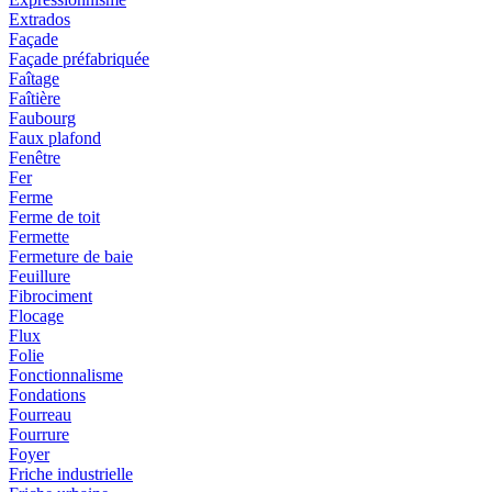
Extrados
Façade
Façade préfabriquée
Faîtage
Faîtière
Faubourg
Faux plafond
Fenêtre
Fer
Ferme
Ferme de toit
Fermette
Fermeture de baie
Feuillure
Fibrociment
Flocage
Flux
Folie
Fonctionnalisme
Fondations
Fourreau
Fourrure
Foyer
Friche industrielle