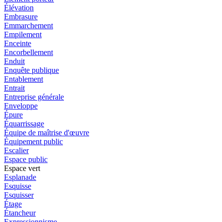
Élévation
Embrasure
Emmarchement
Empilement
Enceinte
Encorbellement
Enduit
Enquête publique
Entablement
Entrait
Entreprise générale
Enveloppe
Épure
Équarrissage
Équipe de maîtrise d'œuvre
Équipement public
Escalier
Espace public
Espace vert
Esplanade
Esquisse
Esquisser
Étage
Étancheur
Expressionnisme