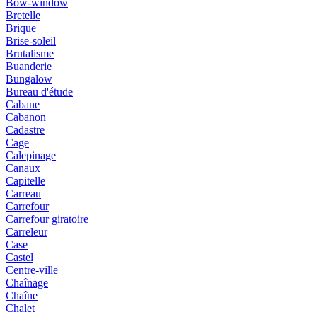
Bow-window
Bretelle
Brique
Brise-soleil
Brutalisme
Buanderie
Bungalow
Bureau d'étude
Cabane
Cabanon
Cadastre
Cage
Calepinage
Canaux
Capitelle
Carreau
Carrefour
Carrefour giratoire
Carreleur
Case
Castel
Centre-ville
Chaînage
Chaîne
Chalet