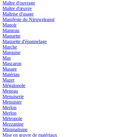
Maître d'ouvrage
Maître d'œuvre
Maîtrise d'usage
Manifeste du Nieuwekunst
Manoir
Manteau
Maquette
Maquette d'épannelage
Marche
Marquise
Mas
Mascaron
Masure
Matériau
Mazet
Mégalopole
Meneau
Menuiserie
Menuisier
Merlon
Merlon
Métropole
Mezzanine
Minimalisme
Mise en œuvre de matériaux