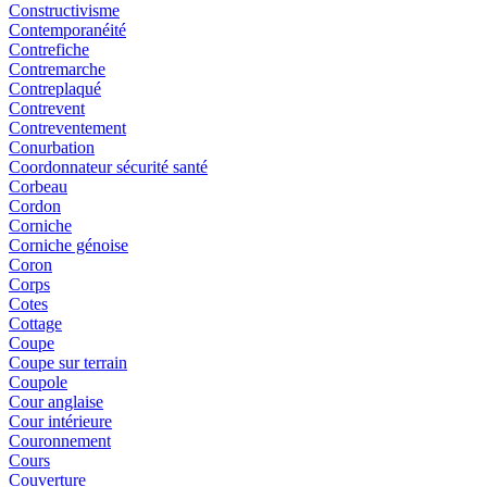
Constructivisme
Contemporanéité
Contrefiche
Contremarche
Contreplaqué
Contrevent
Contreventement
Conurbation
Coordonnateur sécurité santé
Corbeau
Cordon
Corniche
Corniche génoise
Coron
Corps
Cotes
Cottage
Coupe
Coupe sur terrain
Coupole
Cour anglaise
Cour intérieure
Couronnement
Cours
Couverture