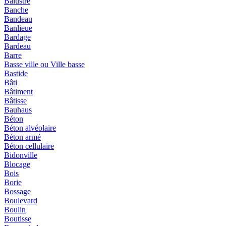
Balustre
Banche
Bandeau
Banlieue
Bardage
Bardeau
Barre
Basse ville ou Ville basse
Bastide
Bâti
Bâtiment
Bâtisse
Bauhaus
Béton
Béton alvéolaire
Béton armé
Béton cellulaire
Bidonville
Blocage
Bois
Borie
Bossage
Boulevard
Boulin
Boutisse