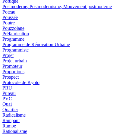
Portique
Postmoderne, Postmodernisme, Mouvement postmoderne
Poteau
Poussée
Poutre
Pouzzolane
Préfabrication
Programme
Programme de Rénovation Urbaine
Programmiste
Projet
Projet urbain
Promoteur
Proportions
Prospect
Protocole de Kyoto
PRU
Pureau
PVC
Quai
Quartier
Radicalisme
Rampant
Rampe
Rationalisme