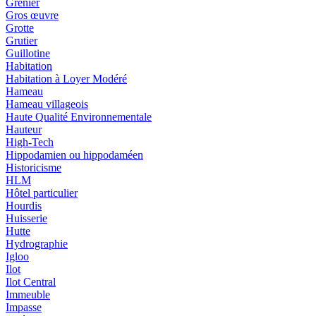
Grenier
Gros œuvre
Grotte
Grutier
Guillotine
Habitation
Habitation à Loyer Modéré
Hameau
Hameau villageois
Haute Qualité Environnementale
Hauteur
High-Tech
Hippodamien ou hippodaméen
Historicisme
HLM
Hôtel particulier
Hourdis
Huisserie
Hutte
Hydrographie
Igloo
Ilot
Ilot Central
Immeuble
Impasse