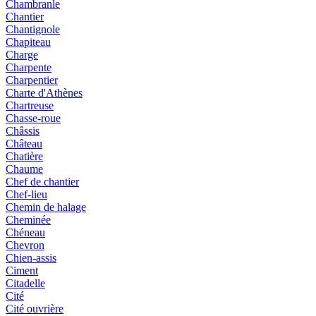
Chambranle
Chantier
Chantignole
Chapiteau
Charge
Charpente
Charpentier
Charte d'Athènes
Chartreuse
Chasse-roue
Châssis
Château
Chatière
Chaume
Chef de chantier
Chef-lieu
Chemin de halage
Cheminée
Chéneau
Chevron
Chien-assis
Ciment
Citadelle
Cité
Cité ouvrière