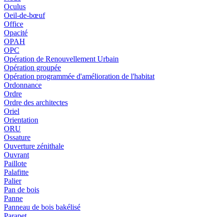
Oculus
Oeil-de-bœuf
Office
Opacité
OPAH
OPC
Opération de Renouvellement Urbain
Opération groupée
Opération programmée d'amélioration de l'habitat
Ordonnance
Ordre
Ordre des architectes
Oriel
Orientation
ORU
Ossature
Ouverture zénithale
Ouvrant
Paillote
Palafitte
Palier
Pan de bois
Panne
Panneau de bois bakélisé
Parapet