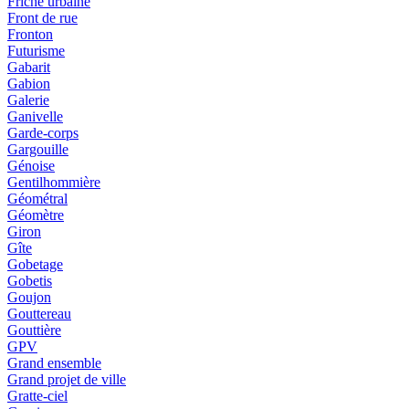
Friche urbaine
Front de rue
Fronton
Futurisme
Gabarit
Gabion
Galerie
Ganivelle
Garde-corps
Gargouille
Génoise
Gentilhommière
Géométral
Géomètre
Giron
Gîte
Gobetage
Gobetis
Goujon
Gouttereau
Gouttière
GPV
Grand ensemble
Grand projet de ville
Gratte-ciel