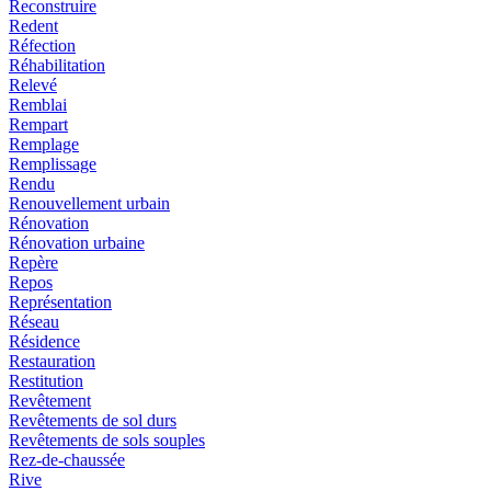
Reconstruire
Redent
Réfection
Réhabilitation
Relevé
Remblai
Rempart
Remplage
Remplissage
Rendu
Renouvellement urbain
Rénovation
Rénovation urbaine
Repère
Repos
Représentation
Réseau
Résidence
Restauration
Restitution
Revêtement
Revêtements de sol durs
Revêtements de sols souples
Rez-de-chaussée
Rive