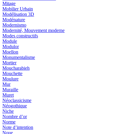
Mitage
Mobilier Urbain
Modélisation 3D
Modénature
Modernismo
Modernité, Mouvement moderne
Modes constructifs
Module
Modulor
Moellon
Monumentalisme
Mortier
Moucharabieh
Mouchette
Moulure
Mur
Muraille
Muret
Néoclassicisme
Néogothique
Niche
Nombre d’or
Norme
Note d’intention
Noue