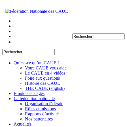
Qu’est-ce qu’un CAUE ?
Votre CAUE vous aide
Le CAUE en 4 vidéos
Foire aux questions
Histoire des CAUE
THE CAUE (english)
Emplois et stages
La fédération nationale
Organisation fédérale
Rôles et missions
Rapports d’activité
Nos partenaires
Actualités