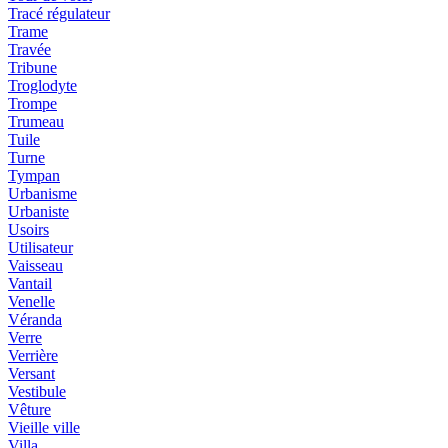
Tracé régulateur
Trame
Travée
Tribune
Troglodyte
Trompe
Trumeau
Tuile
Turne
Tympan
Urbanisme
Urbaniste
Usoirs
Utilisateur
Vaisseau
Vantail
Venelle
Véranda
Verre
Verrière
Versant
Vestibule
Vêture
Vieille ville
Villa