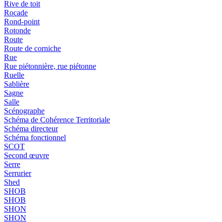
Rive de toit
Rocade
Rond-point
Rotonde
Route
Route de corniche
Rue
Rue piétonnière, rue piétonne
Ruelle
Sablière
Sagne
Salle
Scénographe
Schéma de Cohérence Territoriale
Schéma directeur
Schéma fonctionnel
SCOT
Second œuvre
Serre
Serrurier
Shed
SHOB
SHOB
SHON
SHON