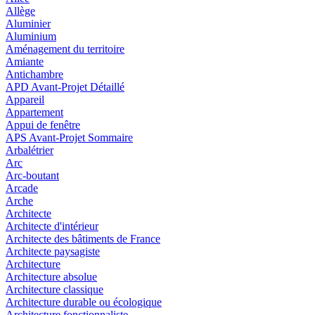
Allège
Aluminier
Aluminium
Aménagement du territoire
Amiante
Antichambre
APD Avant-Projet Détaillé
Appareil
Appartement
Appui de fenêtre
APS Avant-Projet Sommaire
Arbalétrier
Arc
Arc-boutant
Arcade
Arche
Architecte
Architecte d'intérieur
Architecte des bâtiments de France
Architecte paysagiste
Architecture
Architecture absolue
Architecture classique
Architecture durable ou écologique
Architecture fonctionnaliste