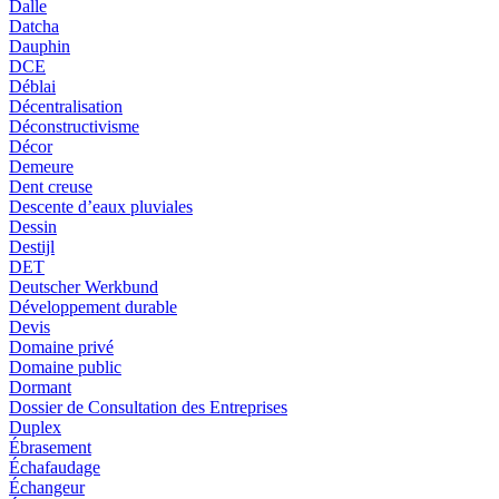
Dalle
Datcha
Dauphin
DCE
Déblai
Décentralisation
Déconstructivisme
Décor
Demeure
Dent creuse
Descente d’eaux pluviales
Dessin
Destijl
DET
Deutscher Werkbund
Développement durable
Devis
Domaine privé
Domaine public
Dormant
Dossier de Consultation des Entreprises
Duplex
Ébrasement
Échafaudage
Échangeur