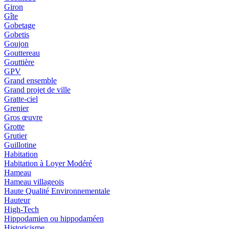
Giron
Gîte
Gobetage
Gobetis
Goujon
Gouttereau
Gouttière
GPV
Grand ensemble
Grand projet de ville
Gratte-ciel
Grenier
Gros œuvre
Grotte
Grutier
Guillotine
Habitation
Habitation à Loyer Modéré
Hameau
Hameau villageois
Haute Qualité Environnementale
Hauteur
High-Tech
Hippodamien ou hippodaméen
Historicisme