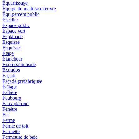
Équarrissage
Équipe de maîtrise d'œuvre
Équipement public
Escalier
Espace public
Espace vert
Esplanade
Esquisse
Esquisser
Étage
Étancheur
Expressionnisme
Extrados
Façade
Façade préfabriquée
Faîtage
Faîtière
Faubourg
Faux plafond
Fenêtre
Fer
Ferme
Ferme de toit
Fermette
Fermeture de baie