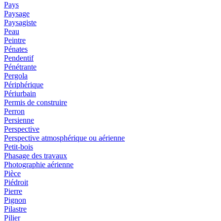
Pays
Paysage
Paysagiste
Peau
Peintre
Pénates
Pendentif
Pénétrante
Pergola
Périphérique
Périurbain
Permis de construire
Perron
Persienne
Perspective
Perspective atmosphérique ou aérienne
Petit-bois
Phasage des travaux
Photographie aérienne
Pièce
Piédroit
Pierre
Pignon
Pilastre
Pilier