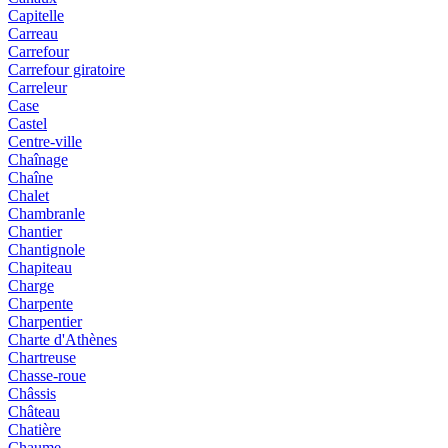
Capitelle
Carreau
Carrefour
Carrefour giratoire
Carreleur
Case
Castel
Centre-ville
Chaînage
Chaîne
Chalet
Chambranle
Chantier
Chantignole
Chapiteau
Charge
Charpente
Charpentier
Charte d'Athènes
Chartreuse
Chasse-roue
Châssis
Château
Chatière
Chaume