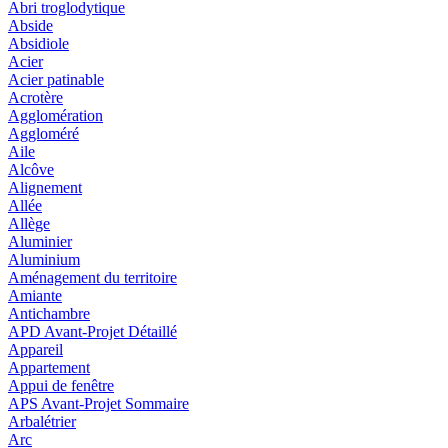
Abri troglodytique
Abside
Absidiole
Acier
Acier patinable
Acrotère
Agglomération
Aggloméré
Aile
Alcôve
Alignement
Allée
Allège
Aluminier
Aluminium
Aménagement du territoire
Amiante
Antichambre
APD Avant-Projet Détaillé
Appareil
Appartement
Appui de fenêtre
APS Avant-Projet Sommaire
Arbalétrier
Arc