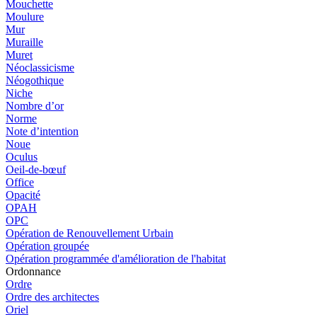
Mouchette
Moulure
Mur
Muraille
Muret
Néoclassicisme
Néogothique
Niche
Nombre d’or
Norme
Note d’intention
Noue
Oculus
Oeil-de-bœuf
Office
Opacité
OPAH
OPC
Opération de Renouvellement Urbain
Opération groupée
Opération programmée d'amélioration de l'habitat
Ordonnance
Ordre
Ordre des architectes
Oriel