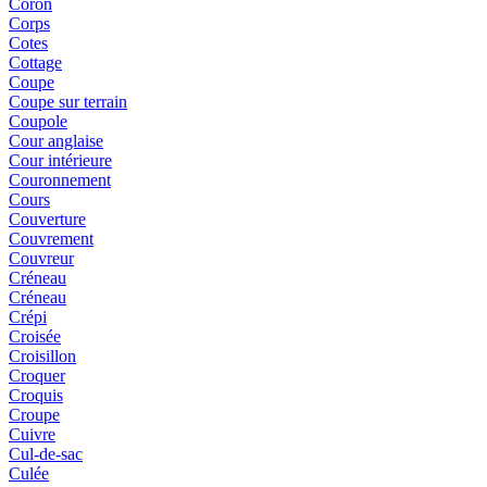
Coron
Corps
Cotes
Cottage
Coupe
Coupe sur terrain
Coupole
Cour anglaise
Cour intérieure
Couronnement
Cours
Couverture
Couvrement
Couvreur
Créneau
Créneau
Crépi
Croisée
Croisillon
Croquer
Croquis
Croupe
Cuivre
Cul-de-sac
Culée