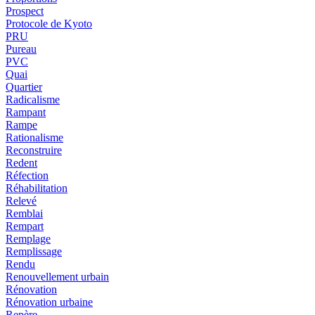
Prospect
Protocole de Kyoto
PRU
Pureau
PVC
Quai
Quartier
Radicalisme
Rampant
Rampe
Rationalisme
Reconstruire
Redent
Réfection
Réhabilitation
Relevé
Remblai
Rempart
Remplage
Remplissage
Rendu
Renouvellement urbain
Rénovation
Rénovation urbaine
Repère