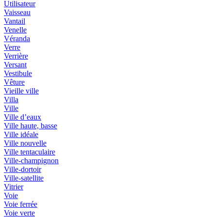
Utilisateur
Vaisseau
Vantail
Venelle
Véranda
Verre
Verrière
Versant
Vestibule
Vêture
Vieille ville
Villa
Ville
Ville d’eaux
Ville haute, basse
Ville idéale
Ville nouvelle
Ville tentaculaire
Ville-champignon
Ville-dortoir
Ville-satellite
Vitrier
Voie
Voie ferrée
Voie verte