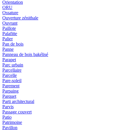
Orientation
ORU
Ossature
Ouverture zénithale
Ouvrant
Paillote
Palafitte
Palier
Pan de bois
Panne
Panneau de bois bakélisé
Parapet
Parc urbain
Parcellaire
Parcelle
Pare-soleil
Parement
Parpaing
Parquet
Parti architectural
Parvis
Passage couvert
Patio
Patrimoine
Pavillon