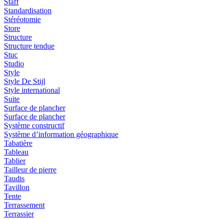
Staff
Standardisation
Stéréotomie
Store
Structure
Structure tendue
Stuc
Studio
Style
Style De Stijl
Style international
Suite
Surface de plancher
Surface de plancher
Système constructif
Système d’information géographique
Tabatière
Tableau
Tablier
Tailleur de pierre
Taudis
Tavillon
Tente
Terrassement
Terrassier