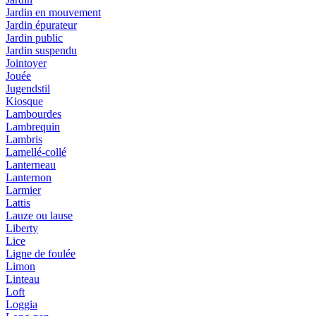
Jardin en mouvement
Jardin épurateur
Jardin public
Jardin suspendu
Jointoyer
Jouée
Jugendstil
Kiosque
Lambourdes
Lambrequin
Lambris
Lamellé-collé
Lanterneau
Lanternon
Larmier
Lattis
Lauze ou lause
Liberty
Lice
Ligne de foulée
Limon
Linteau
Loft
Loggia