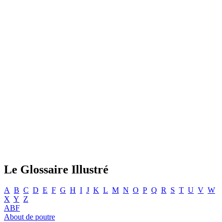
Le Glossaire Illustré
A
B
C
D
E
F
G
H
I
J
K
L
M
N
O
P
Q
R
S
T
U
V
W
X
Y
Z
ABF
About de poutre