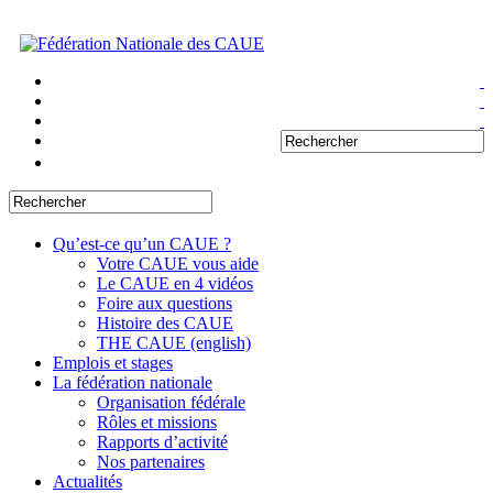
Qu’est-ce qu’un CAUE ?
Votre CAUE vous aide
Le CAUE en 4 vidéos
Foire aux questions
Histoire des CAUE
THE CAUE (english)
Emplois et stages
La fédération nationale
Organisation fédérale
Rôles et missions
Rapports d’activité
Nos partenaires
Actualités