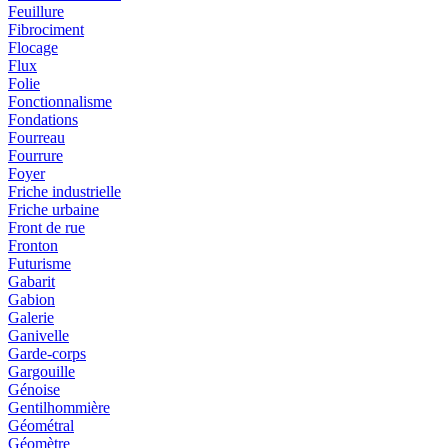
Feuillure
Fibrociment
Flocage
Flux
Folie
Fonctionnalisme
Fondations
Fourreau
Fourrure
Foyer
Friche industrielle
Friche urbaine
Front de rue
Fronton
Futurisme
Gabarit
Gabion
Galerie
Ganivelle
Garde-corps
Gargouille
Génoise
Gentilhommière
Géométral
Géomètre