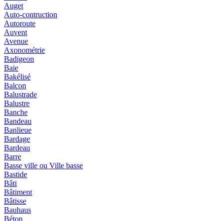
Auget
Auto-contruction
Autoroute
Auvent
Avenue
Axonométrie
Badigeon
Baie
Bakélisé
Balcon
Balustrade
Balustre
Banche
Bandeau
Banlieue
Bardage
Bardeau
Barre
Basse ville ou Ville basse
Bastide
Bâti
Bâtiment
Bâtisse
Bauhaus
Béton