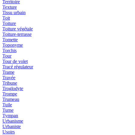
Territoire
Texture
Tissu urbain
Toit
Toiture
Toiture végétale
Toiture-terrasse
Tomette
Toponyme
Torchis
Tour
Tour de volet
Tracé régulateur
Trame
Travée
Tribune
Troglodyte
Trompe
Trumeau
Tuile
Turne
Tympan
Urbanisme
Urbaniste
Usoirs