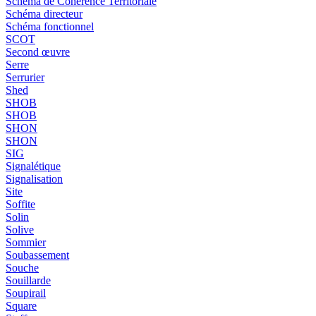
Schéma de Cohérence Territoriale
Schéma directeur
Schéma fonctionnel
SCOT
Second œuvre
Serre
Serrurier
Shed
SHOB
SHOB
SHON
SHON
SIG
Signalétique
Signalisation
Site
Soffite
Solin
Solive
Sommier
Soubassement
Souche
Souillarde
Soupirail
Square