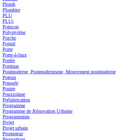
Plomb
Plombier
PLU
PLUi
Poinçon
Polystyrène
Porche
Portail
Porte
Porte-à-faux
Portée
Portique
Postmoderne, Postmodernisme, Mouvement postmoderne
Poteau
Poussée
Poutre
Pouzzolane
Préfabrication
Programme
Programme de Rénovation Urbaine
Programmiste
Projet
Projet urbain
Promoteur
Proportions