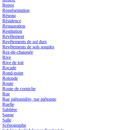
Repos
Représentation
Réseau
Résidence
Restauration
Restitution
Revêtement
Revêtements de sol durs
Revêtements de sols souples
Rez-de-chaussée
Rive
Rive de toit
Rocade
Rond-point
Rotonde
Route
Route de corniche
Rue
Rue piétonnière, rue piétonne
Ruelle
Sablière
Sagne
Salle
Scénographe