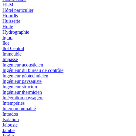
HLM
Hôtel particulier
Hourdis
Huisserie
Hutte
Hydrographie
Igloo
Ilot
Ilot Central
Immeuble
Impasse
Ingénieur acousticien
Ingénieur du bureau de contrôle
Ingénieur géotechnicien
Ingénieur paysagiste
Ingénieur structure
Ingénieur thermicien
Intégration paysagère
Intempéries
Intercommunalité
Intrados
Isolation
Jalousie
Jambe
Jardin