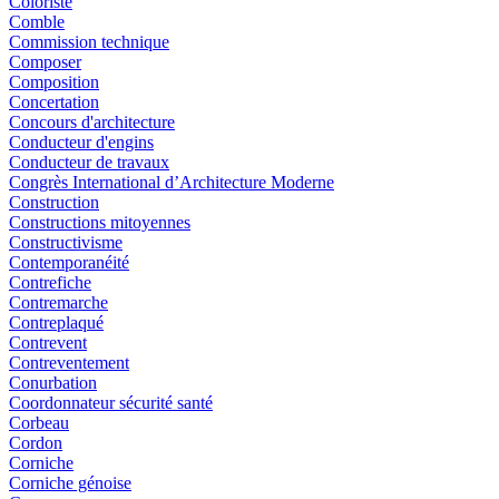
Coloriste
Comble
Commission technique
Composer
Composition
Concertation
Concours d'architecture
Conducteur d'engins
Conducteur de travaux
Congrès International d’Architecture Moderne
Construction
Constructions mitoyennes
Constructivisme
Contemporanéité
Contrefiche
Contremarche
Contreplaqué
Contrevent
Contreventement
Conurbation
Coordonnateur sécurité santé
Corbeau
Cordon
Corniche
Corniche génoise