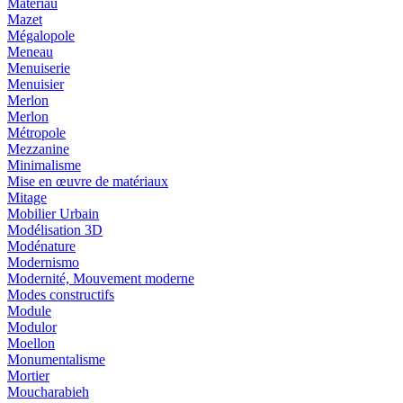
Matériau
Mazet
Mégalopole
Meneau
Menuiserie
Menuisier
Merlon
Merlon
Métropole
Mezzanine
Minimalisme
Mise en œuvre de matériaux
Mitage
Mobilier Urbain
Modélisation 3D
Modénature
Modernismo
Modernité, Mouvement moderne
Modes constructifs
Module
Modulor
Moellon
Monumentalisme
Mortier
Moucharabieh