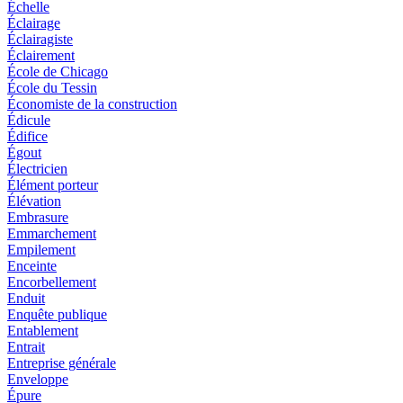
Échelle
Éclairage
Éclairagiste
Éclairement
École de Chicago
École du Tessin
Économiste de la construction
Édicule
Édifice
Égout
Électricien
Élément porteur
Élévation
Embrasure
Emmarchement
Empilement
Enceinte
Encorbellement
Enduit
Enquête publique
Entablement
Entrait
Entreprise générale
Enveloppe
Épure