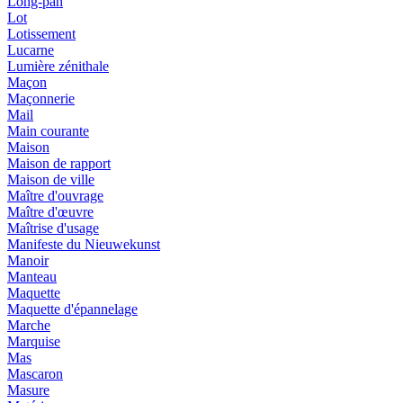
Long-pan
Lot
Lotissement
Lucarne
Lumière zénithale
Maçon
Maçonnerie
Mail
Main courante
Maison
Maison de rapport
Maison de ville
Maître d'ouvrage
Maître d'œuvre
Maîtrise d'usage
Manifeste du Nieuwekunst
Manoir
Manteau
Maquette
Maquette d'épannelage
Marche
Marquise
Mas
Mascaron
Masure