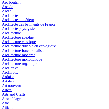
Arc-boutant
Arcade
Arche
Architecte
Architecte d'intérieur
Architecte des bâtiments de France
Architecte paysagiste
Architecture
Architecture absolue
Architecture classique
Architecture durable ou écologique
Architecture fonctionnaliste
Architecture moderne
Architecture monolithique
Architecture organique
Architrave
Archivolte
Ardoise
Art déco
Art nouveau
Artère
Arts and Crafts
Assemblage
Atre
Attique