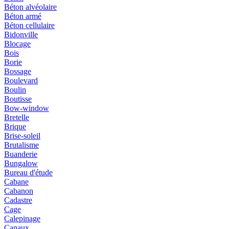
Béton alvéolaire
Béton armé
Béton cellulaire
Bidonville
Blocage
Bois
Borie
Bossage
Boulevard
Boulin
Boutisse
Bow-window
Bretelle
Brique
Brise-soleil
Brutalisme
Buanderie
Bungalow
Bureau d'étude
Cabane
Cabanon
Cadastre
Cage
Calepinage
Canaux