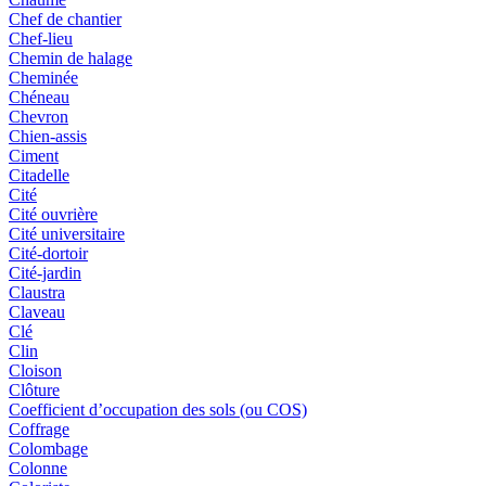
Chef de chantier
Chef-lieu
Chemin de halage
Cheminée
Chéneau
Chevron
Chien-assis
Ciment
Citadelle
Cité
Cité ouvrière
Cité universitaire
Cité-dortoir
Cité-jardin
Claustra
Claveau
Clé
Clin
Cloison
Clôture
Coefficient d’occupation des sols (ou COS)
Coffrage
Colombage
Colonne