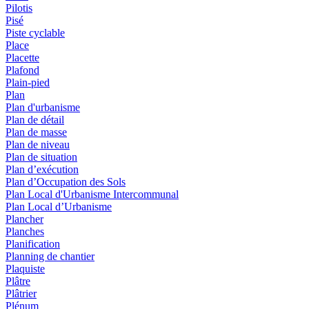
Pilotis
Pisé
Piste cyclable
Place
Placette
Plafond
Plain-pied
Plan
Plan d'urbanisme
Plan de détail
Plan de masse
Plan de niveau
Plan de situation
Plan d’exécution
Plan d’Occupation des Sols
Plan Local d'Urbanisme Intercommunal
Plan Local d’Urbanisme
Plancher
Planches
Planification
Planning de chantier
Plaquiste
Plâtre
Plâtrier
Plénum