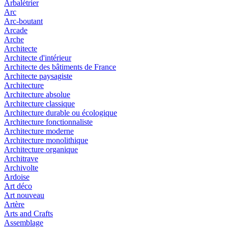
Arbalétrier
Arc
Arc-boutant
Arcade
Arche
Architecte
Architecte d'intérieur
Architecte des bâtiments de France
Architecte paysagiste
Architecture
Architecture absolue
Architecture classique
Architecture durable ou écologique
Architecture fonctionnaliste
Architecture moderne
Architecture monolithique
Architecture organique
Architrave
Archivolte
Ardoise
Art déco
Art nouveau
Artère
Arts and Crafts
Assemblage