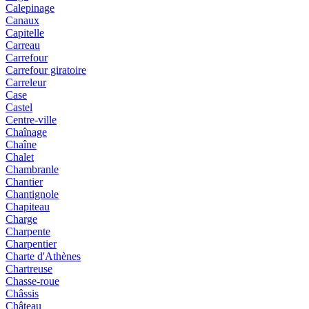
Calepinage
Canaux
Capitelle
Carreau
Carrefour
Carrefour giratoire
Carreleur
Case
Castel
Centre-ville
Chaînage
Chaîne
Chalet
Chambranle
Chantier
Chantignole
Chapiteau
Charge
Charpente
Charpentier
Charte d'Athènes
Chartreuse
Chasse-roue
Châssis
Château