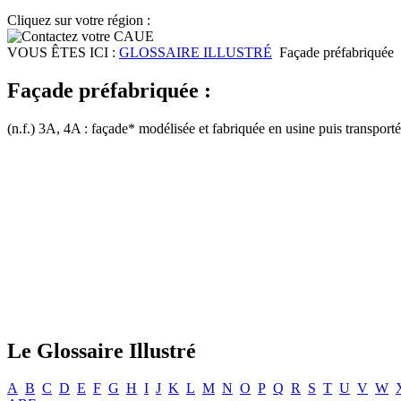
Cliquez sur votre région :
VOUS ÊTES ICI :
GLOSSAIRE ILLUSTRÉ
Façade préfabriquée
Façade préfabriquée :
(n.f.) 3A, 4A : façade* modélisée et fabriquée en usine puis transporté
Le Glossaire Illustré
A
B
C
D
E
F
G
H
I
J
K
L
M
N
O
P
Q
R
S
T
U
V
W