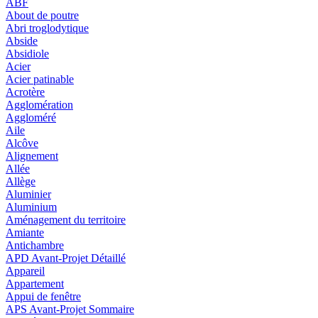
ABF
About de poutre
Abri troglodytique
Abside
Absidiole
Acier
Acier patinable
Acrotère
Agglomération
Aggloméré
Aile
Alcôve
Alignement
Allée
Allège
Aluminier
Aluminium
Aménagement du territoire
Amiante
Antichambre
APD Avant-Projet Détaillé
Appareil
Appartement
Appui de fenêtre
APS Avant-Projet Sommaire