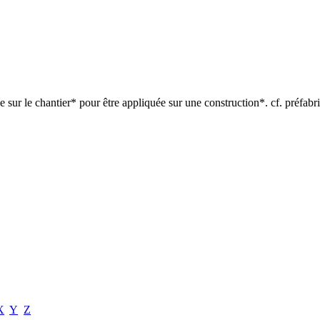
e sur le chantier* pour être appliquée sur une construction*. cf. préfabr
X
Y
Z