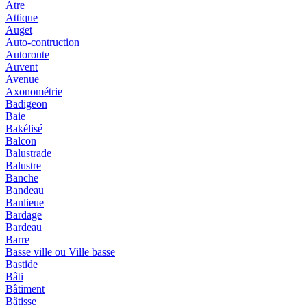
Atre
Attique
Auget
Auto-contruction
Autoroute
Auvent
Avenue
Axonométrie
Badigeon
Baie
Bakélisé
Balcon
Balustrade
Balustre
Banche
Bandeau
Banlieue
Bardage
Bardeau
Barre
Basse ville ou Ville basse
Bastide
Bâti
Bâtiment
Bâtisse