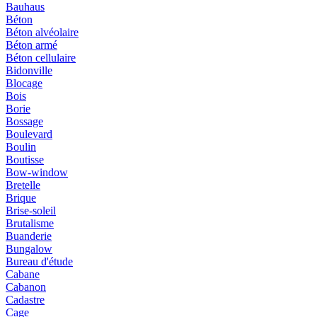
Bauhaus
Béton
Béton alvéolaire
Béton armé
Béton cellulaire
Bidonville
Blocage
Bois
Borie
Bossage
Boulevard
Boulin
Boutisse
Bow-window
Bretelle
Brique
Brise-soleil
Brutalisme
Buanderie
Bungalow
Bureau d'étude
Cabane
Cabanon
Cadastre
Cage