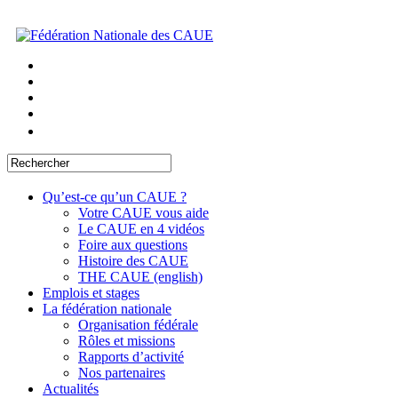
Qu’est-ce qu’un CAUE ?
Votre CAUE vous aide
Le CAUE en 4 vidéos
Foire aux questions
Histoire des CAUE
THE CAUE (english)
Emplois et stages
La fédération nationale
Organisation fédérale
Rôles et missions
Rapports d’activité
Nos partenaires
Actualités