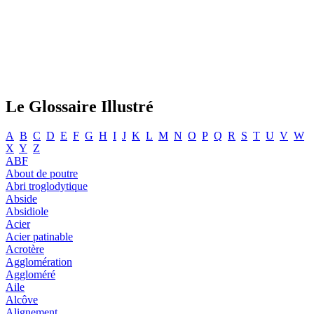
Le Glossaire Illustré
A
B
C
D
E
F
G
H
I
J
K
L
M
N
O
P
Q
R
S
T
U
V
W
X
Y
Z
ABF
About de poutre
Abri troglodytique
Abside
Absidiole
Acier
Acier patinable
Acrotère
Agglomération
Aggloméré
Aile
Alcôve
Alignement