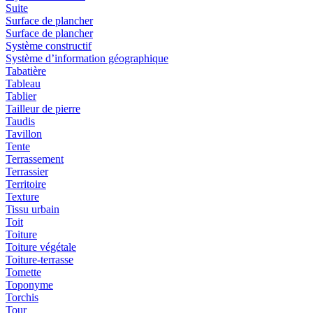
Suite
Surface de plancher
Surface de plancher
Système constructif
Système d’information géographique
Tabatière
Tableau
Tablier
Tailleur de pierre
Taudis
Tavillon
Tente
Terrassement
Terrassier
Territoire
Texture
Tissu urbain
Toit
Toiture
Toiture végétale
Toiture-terrasse
Tomette
Toponyme
Torchis
Tour