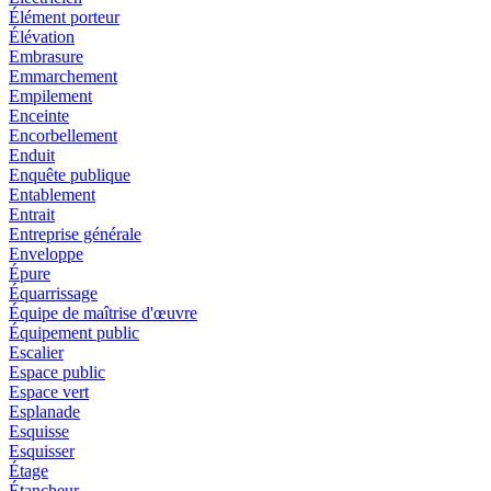
Élément porteur
Élévation
Embrasure
Emmarchement
Empilement
Enceinte
Encorbellement
Enduit
Enquête publique
Entablement
Entrait
Entreprise générale
Enveloppe
Épure
Équarrissage
Équipe de maîtrise d'œuvre
Équipement public
Escalier
Espace public
Espace vert
Esplanade
Esquisse
Esquisser
Étage
Étancheur