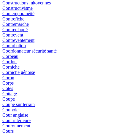
Constructions mitoyennes
Constructivisme
Contemporanéité
Contrefiche
Contremarche
Contreplaqué
Contrevent
Contreventement
Conurbation
Coordonnateur sécurité santé
Corbeau
Cordon
Corniche
Corniche génoise
Coron
Corps
Cotes
Cottage
Coupe
Coupe sur terrain
Coupole
Cour anglaise
Cour intérieure
Couronnement
Cours