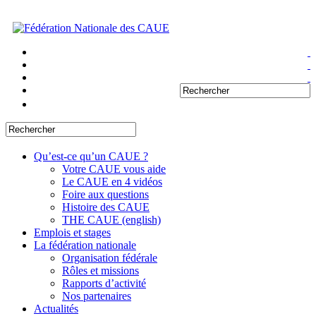
Qu’est-ce qu’un CAUE ?
Votre CAUE vous aide
Le CAUE en 4 vidéos
Foire aux questions
Histoire des CAUE
THE CAUE (english)
Emplois et stages
La fédération nationale
Organisation fédérale
Rôles et missions
Rapports d’activité
Nos partenaires
Actualités