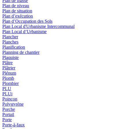
Plan de masse
Plan de niveau
Plan de situation
Plan d’exécution
Plan d’Occupation des Sols
Plan Local d'Urbanisme Intercommunal
Plan Local d’Urbanisme
Plancher
Planches
Planification
Planning de chantier
Plaquiste
Plâtre
Plâtrier
Plénum
Plomb
Plombier
PLU
PLUi
Poinçon
Polystyrène
Porche
Portail
Porte
Porte-à-faux