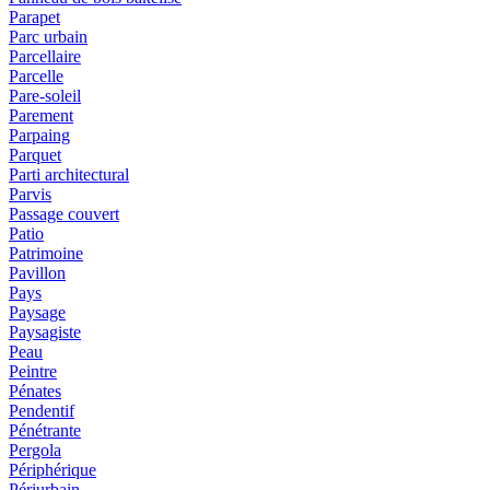
Parapet
Parc urbain
Parcellaire
Parcelle
Pare-soleil
Parement
Parpaing
Parquet
Parti architectural
Parvis
Passage couvert
Patio
Patrimoine
Pavillon
Pays
Paysage
Paysagiste
Peau
Peintre
Pénates
Pendentif
Pénétrante
Pergola
Périphérique
Périurbain