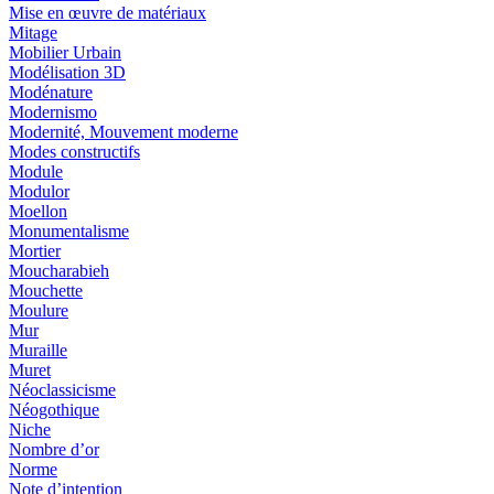
Mise en œuvre de matériaux
Mitage
Mobilier Urbain
Modélisation 3D
Modénature
Modernismo
Modernité, Mouvement moderne
Modes constructifs
Module
Modulor
Moellon
Monumentalisme
Mortier
Moucharabieh
Mouchette
Moulure
Mur
Muraille
Muret
Néoclassicisme
Néogothique
Niche
Nombre d’or
Norme
Note d’intention