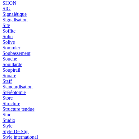
SHON
SIG
Signalétique
Signalisation
Site
Soffite
Solin
Solive
Sommier
Soubassement
Souche
Souillarde
Soupirail
Square
Staff
Standardisation
Stéréotomie
Store
Structure
Structure tendue
Stuc
Studio
Style
Style De Stijl
Style international