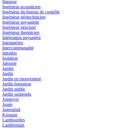
Impasse
Ingénieur acousticien
Ingénieur du bureau de contrôle
Ingénieur géotechnicien
Ingénieur paysagiste
Ingénieur structure
Ingénieur thermicien
Intégration paysagère
Intempéries
Intercommunalité
Intrados
Isolation
Jalousie
Jambe
Jardin
Jardin en mouvement
Jardin épurateur
Jardin public
Jardin suspendu
Jointoyer
Jouée
Jugendstil
Kiosque
Lambourdes
Lambrequin