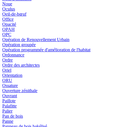
Noue
Oculus
Oeil-de-bœuf
Office
Opacité
OPAH
OPC
Opération de Renouvellement Urbain
Opération groupée
Opération programmée d'amélioration de l'habitat
Ordonnance
Ordre
Ordre des architectes
Oriel
Orientation
ORU
Ossature
Ouverture zénithale
Ouvrant
Paillote
Palafitte
Palier
Pan de bois
Panne
Panneau de bois bakélisé