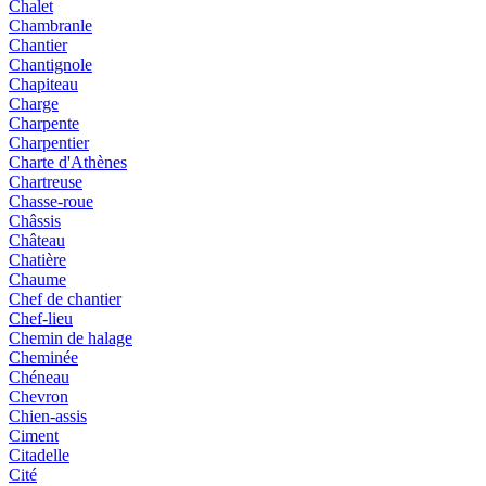
Chalet
Chambranle
Chantier
Chantignole
Chapiteau
Charge
Charpente
Charpentier
Charte d'Athènes
Chartreuse
Chasse-roue
Châssis
Château
Chatière
Chaume
Chef de chantier
Chef-lieu
Chemin de halage
Cheminée
Chéneau
Chevron
Chien-assis
Ciment
Citadelle
Cité