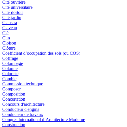
Cité ouvrière
Cité universitaire
Cité-dortoir
Cité-jardin
Claustra
Claveau
Clé
Clin
Cloison
Clôture
Coefficient d’occupation des sols (ou COS)
Coffrage
Colombage
Colonne
Coloriste
Comble
Commission technique
Composer
Composition
Concertation
Concours d'architecture
Conducteur d'engins
Conducteur de travaux
Congrès International d’Architecture Moderne
Construction