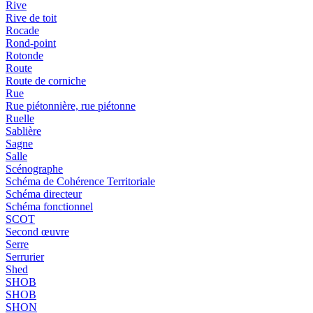
Rive
Rive de toit
Rocade
Rond-point
Rotonde
Route
Route de corniche
Rue
Rue piétonnière, rue piétonne
Ruelle
Sablière
Sagne
Salle
Scénographe
Schéma de Cohérence Territoriale
Schéma directeur
Schéma fonctionnel
SCOT
Second œuvre
Serre
Serrurier
Shed
SHOB
SHOB
SHON