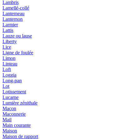
Lambris
Lamellé-collé
Lanterneau
Lanternon
Larmier
Lattis
Lauze ou lause
Liberty
Lice
Ligne de foulée
Limon
Linteau
Loft
Loggia
Long-pan
Lot
Lotissement
Lucarne
Lumière zénithale
Maçon
Maçonnerie
Mail
Main courante
Maison
Maison de rapport