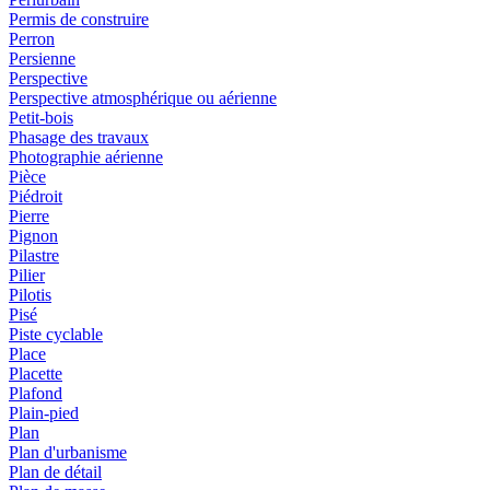
Permis de construire
Perron
Persienne
Perspective
Perspective atmosphérique ou aérienne
Petit-bois
Phasage des travaux
Photographie aérienne
Pièce
Piédroit
Pierre
Pignon
Pilastre
Pilier
Pilotis
Pisé
Piste cyclable
Place
Placette
Plafond
Plain-pied
Plan
Plan d'urbanisme
Plan de détail