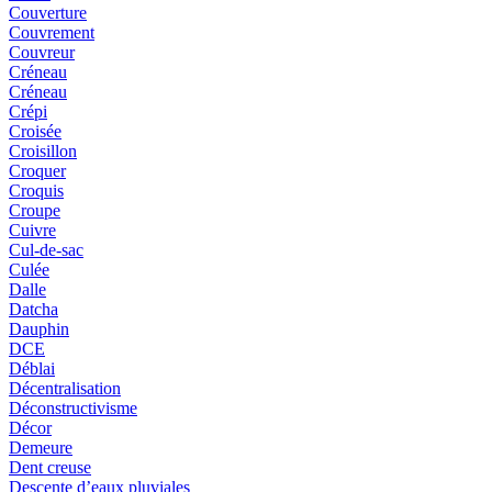
Couverture
Couvrement
Couvreur
Créneau
Créneau
Crépi
Croisée
Croisillon
Croquer
Croquis
Croupe
Cuivre
Cul-de-sac
Culée
Dalle
Datcha
Dauphin
DCE
Déblai
Décentralisation
Déconstructivisme
Décor
Demeure
Dent creuse
Descente d’eaux pluviales