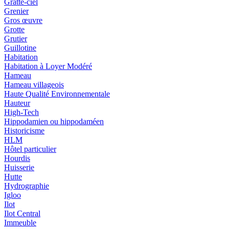
Gratte-ciel
Grenier
Gros œuvre
Grotte
Grutier
Guillotine
Habitation
Habitation à Loyer Modéré
Hameau
Hameau villageois
Haute Qualité Environnementale
Hauteur
High-Tech
Hippodamien ou hippodaméen
Historicisme
HLM
Hôtel particulier
Hourdis
Huisserie
Hutte
Hydrographie
Igloo
Ilot
Ilot Central
Immeuble