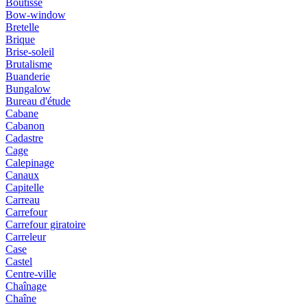
Boutisse
Bow-window
Bretelle
Brique
Brise-soleil
Brutalisme
Buanderie
Bungalow
Bureau d'étude
Cabane
Cabanon
Cadastre
Cage
Calepinage
Canaux
Capitelle
Carreau
Carrefour
Carrefour giratoire
Carreleur
Case
Castel
Centre-ville
Chaînage
Chaîne