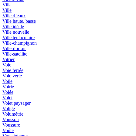
Villa
Ville
Ville d’eaux
Ville haute, basse
Ville idéale
Ville nouvelle
Ville tentaculaire
Ville-champignon
Ville-dortoir
Ville-satellite
Vitrier
Voie
Voie ferrée
Voie verte
Voile
Voirie
Volée
Volet
Volet paysager
Volige
Volumétrie
Voussoir
Voussure
Voûte
Vue aérienne