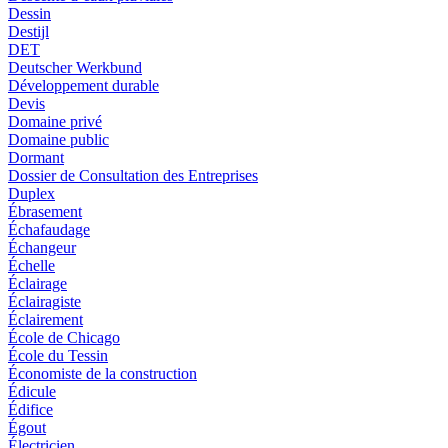
Dessin
Destijl
DET
Deutscher Werkbund
Développement durable
Devis
Domaine privé
Domaine public
Dormant
Dossier de Consultation des Entreprises
Duplex
Ébrasement
Échafaudage
Échangeur
Échelle
Éclairage
Éclairagiste
Éclairement
École de Chicago
École du Tessin
Économiste de la construction
Édicule
Édifice
Égout
Électricien