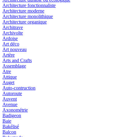
Architecture fonctionnaliste
Architecture moderne
Architecture monolithique
Architecture organique
Architrave
Archivolte
Ardoise
Art déco
Art nouveau
Artère
Arts and Crafts
Assemblage
Atre
Attique
Auget
Auto-contruction
Autoroute
Auvent
Avenue
Axonométrie
Badigeon
Baie
Bakélisé
Balcon