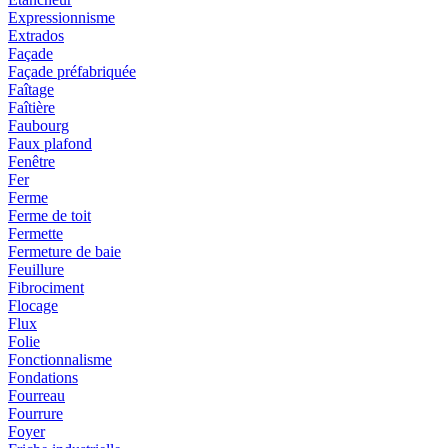
Expressionnisme
Extrados
Façade
Façade préfabriquée
Faîtage
Faîtière
Faubourg
Faux plafond
Fenêtre
Fer
Ferme
Ferme de toit
Fermette
Fermeture de baie
Feuillure
Fibrociment
Flocage
Flux
Folie
Fonctionnalisme
Fondations
Fourreau
Fourrure
Foyer