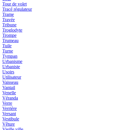
Tour de volet
Tracé régulateur
Trame
Travée
Tribune
Troglodyte
Trompe
Trumeau
Tuile
Turne
Tympan
Urbanisme
Urbaniste
Usoirs
Utilisateur
Vaisseau
Vantail
Venelle
Véranda
Verre
Verrière
Versant
Vestibule
Vêture
Vieille ville