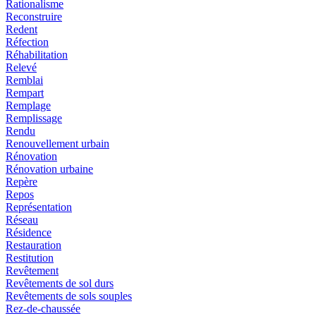
Rationalisme
Reconstruire
Redent
Réfection
Réhabilitation
Relevé
Remblai
Rempart
Remplage
Remplissage
Rendu
Renouvellement urbain
Rénovation
Rénovation urbaine
Repère
Repos
Représentation
Réseau
Résidence
Restauration
Restitution
Revêtement
Revêtements de sol durs
Revêtements de sols souples
Rez-de-chaussée