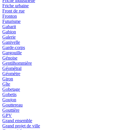
Friche industrielle
Friche urbaine
Front de rue
Fronton
Futurisme
Gabarit
Gabion
Galerie
Ganivelle
Garde-corps
Gargouille
Génoise
Gentilhommière
Géométral
Géomètre
Giron
Gîte
Gobetage
Gobetis
Goujon
Gouttereau
Gouttière
GPV
Grand ensemble
Grand projet de ville