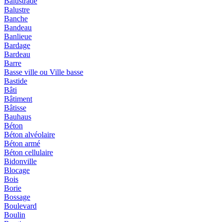
Balustrade
Balustre
Banche
Bandeau
Banlieue
Bardage
Bardeau
Barre
Basse ville ou Ville basse
Bastide
Bâti
Bâtiment
Bâtisse
Bauhaus
Béton
Béton alvéolaire
Béton armé
Béton cellulaire
Bidonville
Blocage
Bois
Borie
Bossage
Boulevard
Boulin