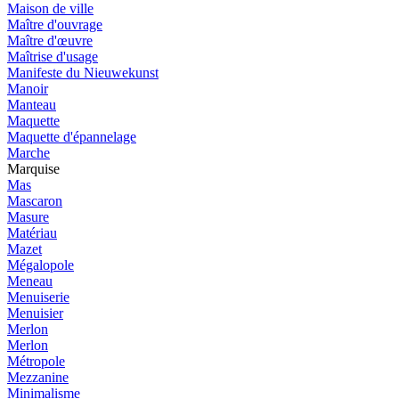
Maison de ville
Maître d'ouvrage
Maître d'œuvre
Maîtrise d'usage
Manifeste du Nieuwekunst
Manoir
Manteau
Maquette
Maquette d'épannelage
Marche
Marquise
Mas
Mascaron
Masure
Matériau
Mazet
Mégalopole
Meneau
Menuiserie
Menuisier
Merlon
Merlon
Métropole
Mezzanine
Minimalisme