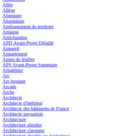
Allée
Allège
Aluminier
Aluminium
Aménagement du territoire
Amiante
Antichambre
APD Avant-Projet Détaillé
Appareil
Appartement
Appui de fenêtre
APS Avant-Projet Sommaire
Arbalétrier
Arc
Arc-boutant
Arcade
Arche
Architecte
Architecte d'intérieur
Architecte des bâtiments de France
Architecte paysagiste
Architecture
Architecture absolue
Architecture classique
Architecture durable ou écologique