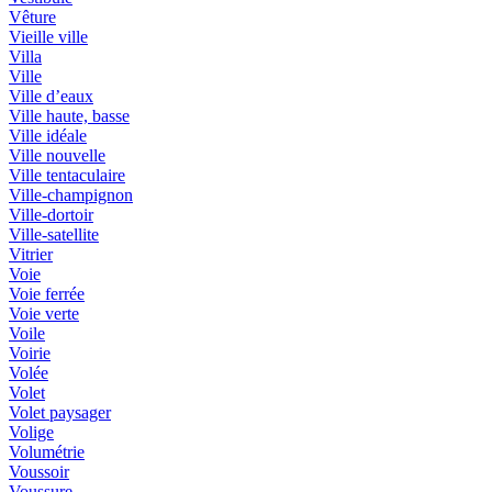
Vêture
Vieille ville
Villa
Ville
Ville d’eaux
Ville haute, basse
Ville idéale
Ville nouvelle
Ville tentaculaire
Ville-champignon
Ville-dortoir
Ville-satellite
Vitrier
Voie
Voie ferrée
Voie verte
Voile
Voirie
Volée
Volet
Volet paysager
Volige
Volumétrie
Voussoir
Voussure