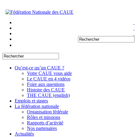
Qu’est-ce qu’un CAUE ?
Votre CAUE vous aide
Le CAUE en 4 vidéos
Foire aux questions
Histoire des CAUE
THE CAUE (english)
Emplois et stages
La fédération nationale
Organisation fédérale
Rôles et missions
Rapports d’activité
Nos partenaires
Actualités