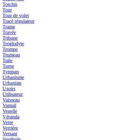
Torchis
Tour
Tour de volet
Tracé régulateur
Trame
Travée
Tribune
Troglodyte
Trompe
Trumeau
Tuile
Turne
Tympan
Urbanisme
Urbaniste
Usoirs
Utilisateur
Vaisseau
Vantail
Venelle
Véranda
Verre
Verrière
Versant
Vestibule