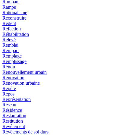
Rampant
Rampe
Rationalisme
Reconstruire
Redent
Réfection
Réhabilitation
Relevé
Remblai
Rempart
Remplage
Remplissage
Rendu
Renouvellement urbain
Rénovation
Rénovation urbaine
Repère
Repos
Représentation
Réseau
Résidence
Restauration
Restitution
Revêtement
Revêtements de sol durs