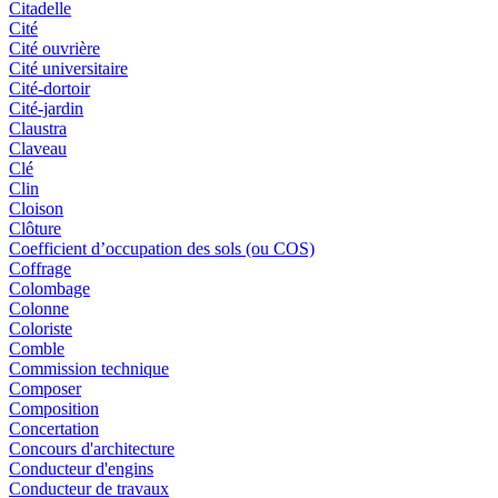
Citadelle
Cité
Cité ouvrière
Cité universitaire
Cité-dortoir
Cité-jardin
Claustra
Claveau
Clé
Clin
Cloison
Clôture
Coefficient d’occupation des sols (ou COS)
Coffrage
Colombage
Colonne
Coloriste
Comble
Commission technique
Composer
Composition
Concertation
Concours d'architecture
Conducteur d'engins
Conducteur de travaux