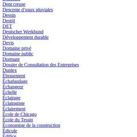
Dent creuse
Descente d’eaux pluviales
Dessin
Destijl
DET
Deutscher Werkbund
Développement durable
Devis
Domaine privé
Domaine public
Dormant
Dossier de Consultation des Entreprises
Duplex
Ébrasement
Échafaudage
Échangeur
Échelle
Éclairage
Éclairagiste
Éclairement
École de Chicago
École du Tessin
Économiste de la construction
Édicule
Édifice