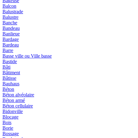
Bakélisé
Balcon
Balustrade
Balustre
Banche
Bandeau
Banlieue
Bardage
Bardeau
Barre
Basse ville ou Ville basse
Bastide
Bâti
Bâtiment
Bâtisse
Bauhaus
Béton
Béton alvéolaire
Béton armé
Béton cellulaire
Bidonville
Blocage
Bois
Borie
Bossage