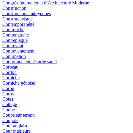
Congrès International d’Architecture Moderne
Construction
Constructions mitoyennes
Constructivisme
Contemporanéité
Contrefiche
Contremarche
Contreplaqué
Contrevent
Contreventement
Conurbation
Coordonnateur sécurité santé
Corbeau
Cordon
Corniche
Corniche génoise
Coron
Corps
Cotes
Cottage
Coupe
Coupe sur terrain
Coupole
Cour anglaise
Cour intérieure