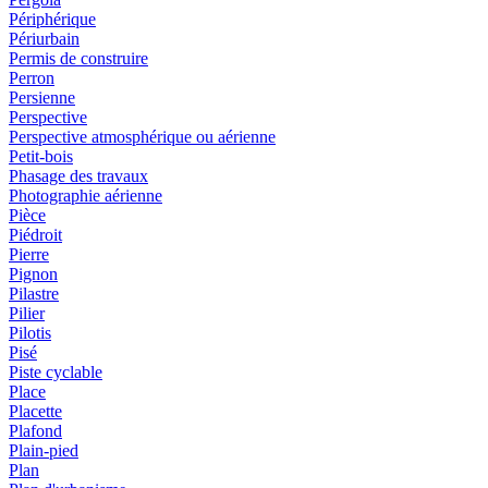
Périphérique
Périurbain
Permis de construire
Perron
Persienne
Perspective
Perspective atmosphérique ou aérienne
Petit-bois
Phasage des travaux
Photographie aérienne
Pièce
Piédroit
Pierre
Pignon
Pilastre
Pilier
Pilotis
Pisé
Piste cyclable
Place
Placette
Plafond
Plain-pied
Plan