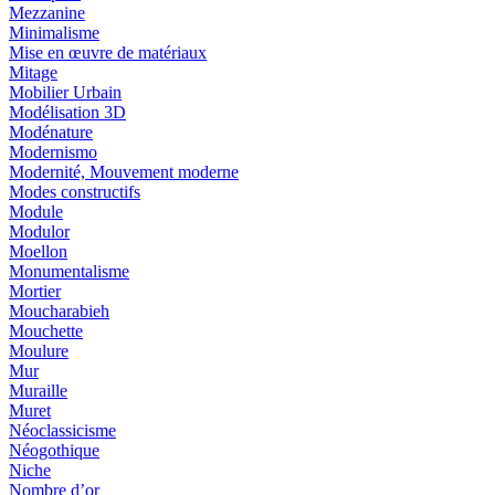
Mezzanine
Minimalisme
Mise en œuvre de matériaux
Mitage
Mobilier Urbain
Modélisation 3D
Modénature
Modernismo
Modernité, Mouvement moderne
Modes constructifs
Module
Modulor
Moellon
Monumentalisme
Mortier
Moucharabieh
Mouchette
Moulure
Mur
Muraille
Muret
Néoclassicisme
Néogothique
Niche
Nombre d’or