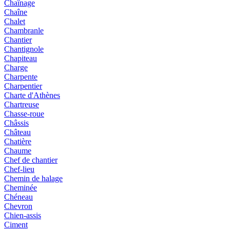
Chaînage
Chaîne
Chalet
Chambranle
Chantier
Chantignole
Chapiteau
Charge
Charpente
Charpentier
Charte d'Athènes
Chartreuse
Chasse-roue
Châssis
Château
Chatière
Chaume
Chef de chantier
Chef-lieu
Chemin de halage
Cheminée
Chéneau
Chevron
Chien-assis
Ciment