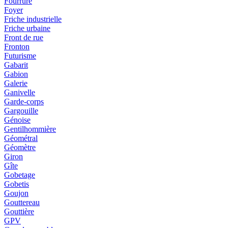
Fourrure
Foyer
Friche industrielle
Friche urbaine
Front de rue
Fronton
Futurisme
Gabarit
Gabion
Galerie
Ganivelle
Garde-corps
Gargouille
Génoise
Gentilhommière
Géométral
Géomètre
Giron
Gîte
Gobetage
Gobetis
Goujon
Gouttereau
Gouttière
GPV