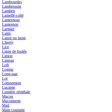
Lambourdes
Lambrequin
Lambris
Lamellé-collé
Lanterneau
Lanternon
Larmier
Lattis
Lauze ou lause
Liberty
Lice
Ligne de foulée
Limon
Linteau
Loft
Loggia
Long-pan
Lot
Lotissement
Lucarne
Lumière zénithale
Maçon
Maçonnerie
Mail
Main courante