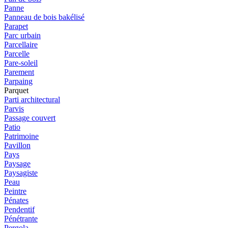
Panne
Panneau de bois bakélisé
Parapet
Parc urbain
Parcellaire
Parcelle
Pare-soleil
Parement
Parpaing
Parquet
Parti architectural
Parvis
Passage couvert
Patio
Patrimoine
Pavillon
Pays
Paysage
Paysagiste
Peau
Peintre
Pénates
Pendentif
Pénétrante
Pergola