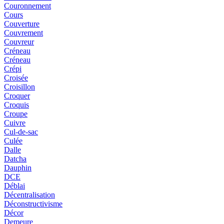
Couronnement
Cours
Couverture
Couvrement
Couvreur
Créneau
Créneau
Crépi
Croisée
Croisillon
Croquer
Croquis
Croupe
Cuivre
Cul-de-sac
Culée
Dalle
Datcha
Dauphin
DCE
Déblai
Décentralisation
Déconstructivisme
Décor
Demeure