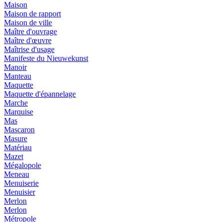
Maison
Maison de rapport
Maison de ville
Maître d'ouvrage
Maître d'œuvre
Maîtrise d'usage
Manifeste du Nieuwekunst
Manoir
Manteau
Maquette
Maquette d'épannelage
Marche
Marquise
Mas
Mascaron
Masure
Matériau
Mazet
Mégalopole
Meneau
Menuiserie
Menuisier
Merlon
Merlon
Métropole