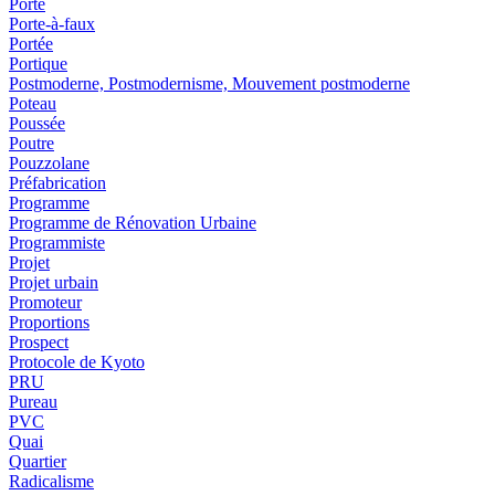
Porte
Porte-à-faux
Portée
Portique
Postmoderne, Postmodernisme, Mouvement postmoderne
Poteau
Poussée
Poutre
Pouzzolane
Préfabrication
Programme
Programme de Rénovation Urbaine
Programmiste
Projet
Projet urbain
Promoteur
Proportions
Prospect
Protocole de Kyoto
PRU
Pureau
PVC
Quai
Quartier
Radicalisme