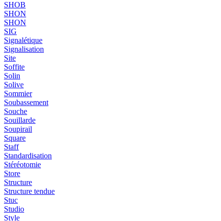
SHOB
SHON
SHON
SIG
Signalétique
Signalisation
Site
Soffite
Solin
Solive
Sommier
Soubassement
Souche
Souillarde
Soupirail
Square
Staff
Standardisation
Stéréotomie
Store
Structure
Structure tendue
Stuc
Studio
Style