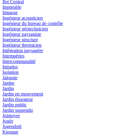
Ilot Central
Immeuble
Impasse
Ingénieur acousticien
Ingénieur du bureau de contrôle
Ingénieur géotechnicien
Ingénieur paysagiste
Ingénieur structure
Ingénieur thermicien
Intégration paysagère
Intempéries
Intercommunalité
Intrados
Isolation
Jalousie
Jambe
Jardin
Jardin en mouvement
Jardin épurateur
Jardin public
Jardin suspendu
Jointoyer
Jouée
Jugendstil
Kiosque