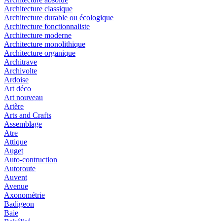
Architecture classique
Architecture durable ou écologique
Architecture fonctionnaliste
Architecture moderne
Architecture monolithique
Architecture organique
Architrave
Archivolte
Ardoise
Art déco
Art nouveau
Artère
Arts and Crafts
Assemblage
Atre
Attique
Auget
Auto-contruction
Autoroute
Auvent
Avenue
Axonométrie
Badigeon
Baie