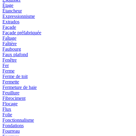
Étage
Étancheur
Expressionnisme
Extrados
Façade
Façade préfabriquée
Faîtage
Faîtière
Faubourg
Faux plafond
Fenêtre
Fer
Ferme
Ferme de toit
Fermette
Fermeture de baie
Feuillure
Fibrociment
Flocage
Flux
Folie
Fonctionnalisme
Fondations
Fourreau