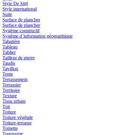
Style De Stijl
Style international
Suite
Surface de plancher
Surface de plancher
Système constructif
Système d’information géographique
Tabatière
Tableau
Tablier
Tailleur de pierre
Taudis
Tavillon
Tente
Terrassement
Terrassier
Territoire
Texture
Tissu urbain
Toit
Toiture
Toiture végétale
Toiture-terrasse
Tomette
Toponyme