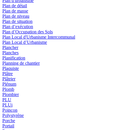
Plan d'urbanisme
Plan de détail
Plan de masse
Plan de niveau
Plan de situation
Plan d’exécution
Plan d’Occupation des Sols
Plan Local d'Urbanisme Intercommunal
Plan Local d’Urbanisme
Plancher
Planches
Planification
Planning de chantier
Plaquiste
Plâtre
Plâtrier
Plénum
Plomb
Plombier
PLU
PLUi
Poinçon
Polystyrène
Porche
Portail