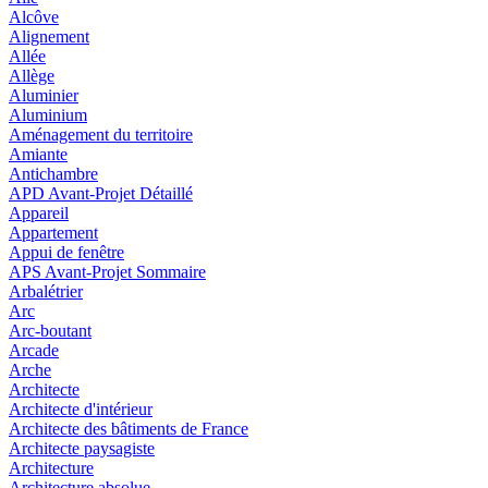
Alcôve
Alignement
Allée
Allège
Aluminier
Aluminium
Aménagement du territoire
Amiante
Antichambre
APD Avant-Projet Détaillé
Appareil
Appartement
Appui de fenêtre
APS Avant-Projet Sommaire
Arbalétrier
Arc
Arc-boutant
Arcade
Arche
Architecte
Architecte d'intérieur
Architecte des bâtiments de France
Architecte paysagiste
Architecture
Architecture absolue