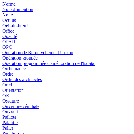
Norme
Note d’intention
Noue
Oculus
Oeil-de-bœuf
Office
Opacité
OPAH
OPC
Opération de Renouvellement Urbain
Opération groupée
Opération programmée d'amélioration de l'habitat
Ordonnance
Ordre
Ordre des architectes
Oriel
Orientation
ORU
Ossature
Ouverture zénithale
Ouvrant
Paillote
Palafitte
Palier
Pan de bois