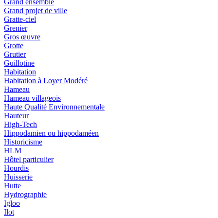
Grand ensemble
Grand projet de ville
Gratte-ciel
Grenier
Gros œuvre
Grotte
Grutier
Guillotine
Habitation
Habitation à Loyer Modéré
Hameau
Hameau villageois
Haute Qualité Environnementale
Hauteur
High-Tech
Hippodamien ou hippodaméen
Historicisme
HLM
Hôtel particulier
Hourdis
Huisserie
Hutte
Hydrographie
Igloo
Ilot