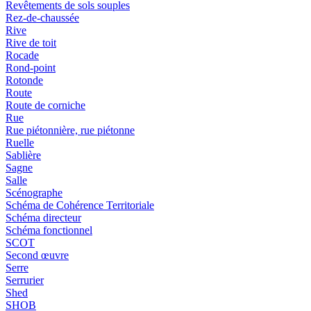
Revêtements de sols souples
Rez-de-chaussée
Rive
Rive de toit
Rocade
Rond-point
Rotonde
Route
Route de corniche
Rue
Rue piétonnière, rue piétonne
Ruelle
Sablière
Sagne
Salle
Scénographe
Schéma de Cohérence Territoriale
Schéma directeur
Schéma fonctionnel
SCOT
Second œuvre
Serre
Serrurier
Shed
SHOB