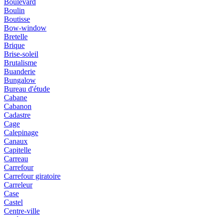
Boulevard
Boulin
Boutisse
Bow-window
Bretelle
Brique
Brise-soleil
Brutalisme
Buanderie
Bungalow
Bureau d'étude
Cabane
Cabanon
Cadastre
Cage
Calepinage
Canaux
Capitelle
Carreau
Carrefour
Carrefour giratoire
Carreleur
Case
Castel
Centre-ville