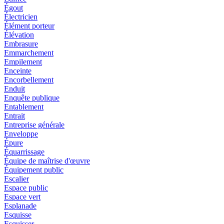
Égout
Électricien
Élément porteur
Élévation
Embrasure
Emmarchement
Empilement
Enceinte
Encorbellement
Enduit
Enquête publique
Entablement
Entrait
Entreprise générale
Enveloppe
Épure
Équarrissage
Équipe de maîtrise d'œuvre
Équipement public
Escalier
Espace public
Espace vert
Esplanade
Esquisse
Esquisser