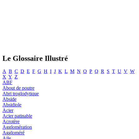
Le Glossaire Illustré
A
B
C
D
E
F
G
H
I
J
K
L
M
N
O
P
Q
R
S
T
U
V
W
X
Y
Z
ABF
About de poutre
Abri troglodytique
Abside
Absidiole
Acier
Acier patinable
Acrotère
Agglomération
Aggloméré
Aile