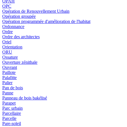
OPAH
OPC
Opération de Renouvellement Urbain
Opération groupée
Opération programmée d'amélioration de l'habitat
Ordonnance
Ordre
Ordre des architectes
Oriel
Orientation
ORU
Ossature
Ouverture zénithale
Ouvrant
Paillote
Palafitte
Palier
Pan de bois
Panne
Panneau de bois bakélisé
Parapet
Parc urbain
Parcellaire
Parcelle
Pare-soleil