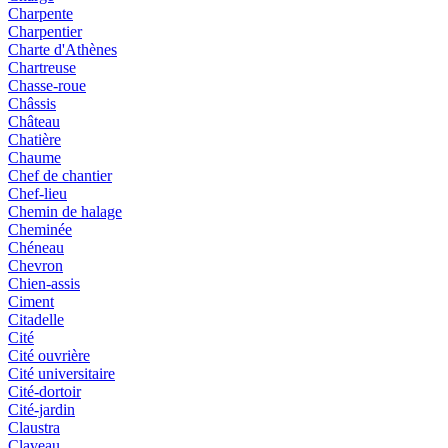
Charpente
Charpentier
Charte d'Athènes
Chartreuse
Chasse-roue
Châssis
Château
Chatière
Chaume
Chef de chantier
Chef-lieu
Chemin de halage
Cheminée
Chéneau
Chevron
Chien-assis
Ciment
Citadelle
Cité
Cité ouvrière
Cité universitaire
Cité-dortoir
Cité-jardin
Claustra
Claveau