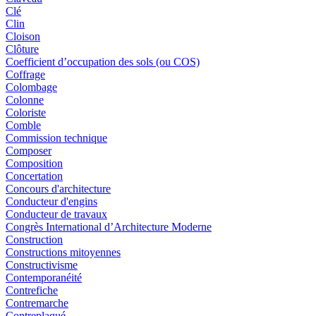
Clé
Clin
Cloison
Clôture
Coefficient d’occupation des sols (ou COS)
Coffrage
Colombage
Colonne
Coloriste
Comble
Commission technique
Composer
Composition
Concertation
Concours d'architecture
Conducteur d'engins
Conducteur de travaux
Congrès International d’Architecture Moderne
Construction
Constructions mitoyennes
Constructivisme
Contemporanéité
Contrefiche
Contremarche
Contreplaqué