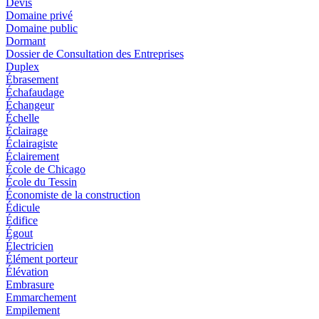
Devis
Domaine privé
Domaine public
Dormant
Dossier de Consultation des Entreprises
Duplex
Ébrasement
Échafaudage
Échangeur
Échelle
Éclairage
Éclairagiste
Éclairement
École de Chicago
École du Tessin
Économiste de la construction
Édicule
Édifice
Égout
Électricien
Élément porteur
Élévation
Embrasure
Emmarchement
Empilement