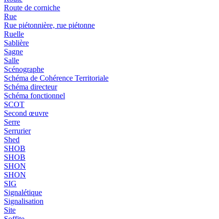
Route de corniche
Rue
Rue piétonnière, rue piétonne
Ruelle
Sablière
Sagne
Salle
Scénographe
Schéma de Cohérence Territoriale
Schéma directeur
Schéma fonctionnel
SCOT
Second œuvre
Serre
Serrurier
Shed
SHOB
SHOB
SHON
SHON
SIG
Signalétique
Signalisation
Site
Soffite