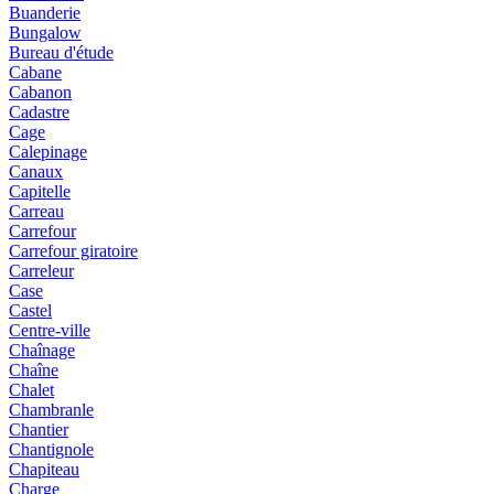
Buanderie
Bungalow
Bureau d'étude
Cabane
Cabanon
Cadastre
Cage
Calepinage
Canaux
Capitelle
Carreau
Carrefour
Carrefour giratoire
Carreleur
Case
Castel
Centre-ville
Chaînage
Chaîne
Chalet
Chambranle
Chantier
Chantignole
Chapiteau
Charge