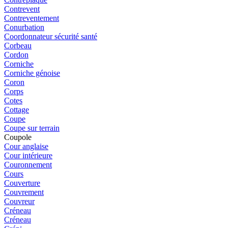
Contrevent
Contreventement
Conurbation
Coordonnateur sécurité santé
Corbeau
Cordon
Corniche
Corniche génoise
Coron
Corps
Cotes
Cottage
Coupe
Coupe sur terrain
Coupole
Cour anglaise
Cour intérieure
Couronnement
Cours
Couverture
Couvrement
Couvreur
Créneau
Créneau