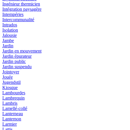
Ingénieur thermicien
Intégration paysagère
Intempéries
Intercommunalité
Intrados
Isolation
Jalousie
Jambe
Jardin
Jardin en mouvement
Jardin épurateur
Jardin public
Jardin suspendu
Jointoyer
Jouée
Jugendstil
Kiosque
Lambourdes
Lambrequin
Lambris
Lamellé-collé
Lanterneau
Lanternon
Larmier
Lattis