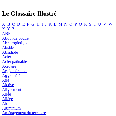
Le Glossaire Illustré
A
B
C
D
E
F
G
H
I
J
K
L
M
N
O
P
Q
R
S
T
U
V
W
X
Y
Z
ABF
About de poutre
Abri troglodytique
Abside
Absidiole
Acier
Acier patinable
Acrotère
Agglomération
Aggloméré
Aile
Alcôve
Alignement
Allée
Allège
Aluminier
Aluminium
Aménagement du territoire