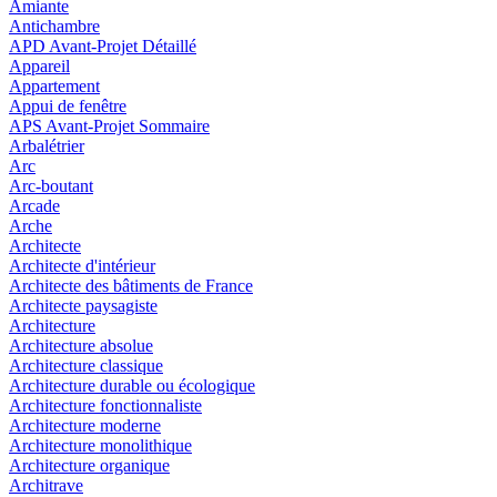
Amiante
Antichambre
APD Avant-Projet Détaillé
Appareil
Appartement
Appui de fenêtre
APS Avant-Projet Sommaire
Arbalétrier
Arc
Arc-boutant
Arcade
Arche
Architecte
Architecte d'intérieur
Architecte des bâtiments de France
Architecte paysagiste
Architecture
Architecture absolue
Architecture classique
Architecture durable ou écologique
Architecture fonctionnaliste
Architecture moderne
Architecture monolithique
Architecture organique
Architrave