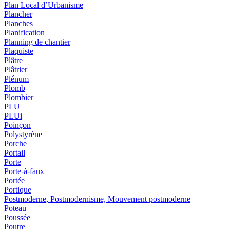
Plan Local d’Urbanisme
Plancher
Planches
Planification
Planning de chantier
Plaquiste
Plâtre
Plâtrier
Plénum
Plomb
Plombier
PLU
PLUi
Poinçon
Polystyrène
Porche
Portail
Porte
Porte-à-faux
Portée
Portique
Postmoderne, Postmodernisme, Mouvement postmoderne
Poteau
Poussée
Poutre