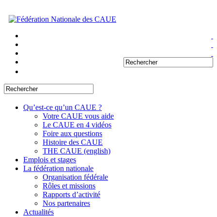
Qu’est-ce qu’un CAUE ?
Votre CAUE vous aide
Le CAUE en 4 vidéos
Foire aux questions
Histoire des CAUE
THE CAUE (english)
Emplois et stages
La fédération nationale
Organisation fédérale
Rôles et missions
Rapports d’activité
Nos partenaires
Actualités