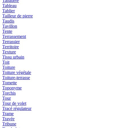
Tabatière
Tableau
Tablier
Tailleur de pierre
Taudis
Tavillon
Tente
Terrassement
Terrassier
Territoire
Texture
Tissu urbain
Toit
Toiture
Toiture végétale
Toiture-terrasse
Tomette
Toponyme
Torchis
Tour
Tour de volet
Tracé régulateur
Trame
Travée
Tribune