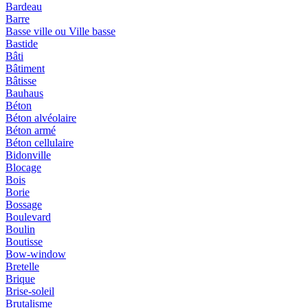
Bardeau
Barre
Basse ville ou Ville basse
Bastide
Bâti
Bâtiment
Bâtisse
Bauhaus
Béton
Béton alvéolaire
Béton armé
Béton cellulaire
Bidonville
Blocage
Bois
Borie
Bossage
Boulevard
Boulin
Boutisse
Bow-window
Bretelle
Brique
Brise-soleil
Brutalisme