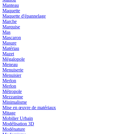
Manteau
Maquette
Maquette d'épannelage
Marche
Marquise
Mas
Mascaron
Masure
Matériau
Mazet
Mégalopole
Meneau
Menuiserie
Menuisier
Merlon
Merlon
Métropole
Mezzanine
Minimalisme
Mise en œuvre de matériaux
Mitage
Mobilier Urbain
Modélisation 3D
Modénature