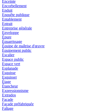
Enceinte
Encorbellement
Enduit
Enquête publique
Entablement
Entrait
Entreprise générale
Enveloppe
Épure
Équarrissage
Équipe de maîtrise d'œuvre
Équipement public
Escalier
Espace public
Espace vert
Esplanade
Esquisse
Esquisser
Étage
Étancheur
Expressionnisme
Extrados
Façade
Façade préfabriquée
Faîtage