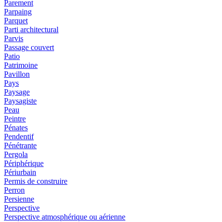
Parement
Parpaing
Parquet
Parti architectural
Parvis
Passage couvert
Patio
Patrimoine
Pavillon
Pays
Paysage
Paysagiste
Peau
Peintre
Pénates
Pendentif
Pénétrante
Pergola
Périphérique
Périurbain
Permis de construire
Perron
Persienne
Perspective
Perspective atmosphérique ou aérienne