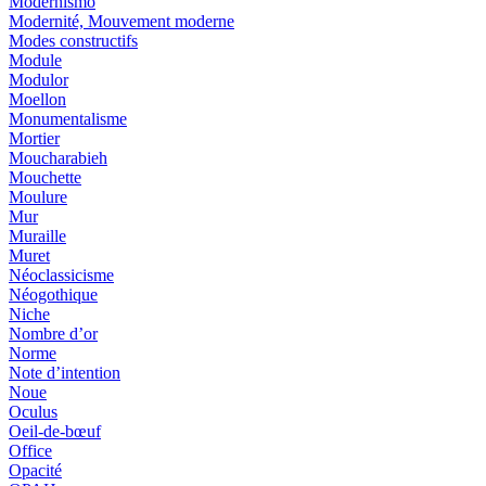
Modernismo
Modernité, Mouvement moderne
Modes constructifs
Module
Modulor
Moellon
Monumentalisme
Mortier
Moucharabieh
Mouchette
Moulure
Mur
Muraille
Muret
Néoclassicisme
Néogothique
Niche
Nombre d’or
Norme
Note d’intention
Noue
Oculus
Oeil-de-bœuf
Office
Opacité