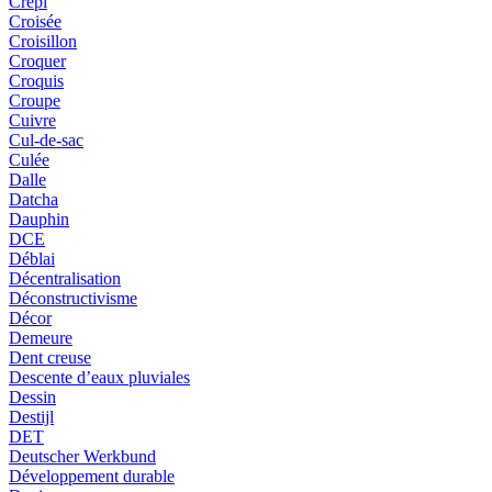
Crépi
Croisée
Croisillon
Croquer
Croquis
Croupe
Cuivre
Cul-de-sac
Culée
Dalle
Datcha
Dauphin
DCE
Déblai
Décentralisation
Déconstructivisme
Décor
Demeure
Dent creuse
Descente d’eaux pluviales
Dessin
Destijl
DET
Deutscher Werkbund
Développement durable