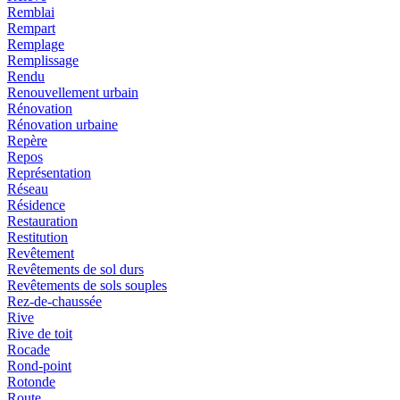
Remblai
Rempart
Remplage
Remplissage
Rendu
Renouvellement urbain
Rénovation
Rénovation urbaine
Repère
Repos
Représentation
Réseau
Résidence
Restauration
Restitution
Revêtement
Revêtements de sol durs
Revêtements de sols souples
Rez-de-chaussée
Rive
Rive de toit
Rocade
Rond-point
Rotonde
Route