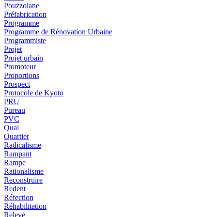
Pouzzolane
Préfabrication
Programme
Programme de Rénovation Urbaine
Programmiste
Projet
Projet urbain
Promoteur
Proportions
Prospect
Protocole de Kyoto
PRU
Pureau
PVC
Quai
Quartier
Radicalisme
Rampant
Rampe
Rationalisme
Reconstruire
Redent
Réfection
Réhabilitation
Relevé