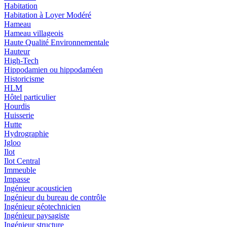
Habitation
Habitation à Loyer Modéré
Hameau
Hameau villageois
Haute Qualité Environnementale
Hauteur
High-Tech
Hippodamien ou hippodaméen
Historicisme
HLM
Hôtel particulier
Hourdis
Huisserie
Hutte
Hydrographie
Igloo
Ilot
Ilot Central
Immeuble
Impasse
Ingénieur acousticien
Ingénieur du bureau de contrôle
Ingénieur géotechnicien
Ingénieur paysagiste
Ingénieur structure