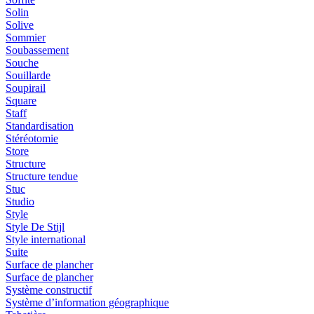
Solin
Solive
Sommier
Soubassement
Souche
Souillarde
Soupirail
Square
Staff
Standardisation
Stéréotomie
Store
Structure
Structure tendue
Stuc
Studio
Style
Style De Stijl
Style international
Suite
Surface de plancher
Surface de plancher
Système constructif
Système d’information géographique