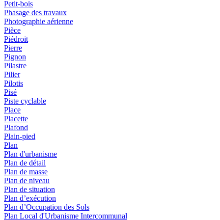
Petit-bois
Phasage des travaux
Photographie aérienne
Pièce
Piédroit
Pierre
Pignon
Pilastre
Pilier
Pilotis
Pisé
Piste cyclable
Place
Placette
Plafond
Plain-pied
Plan
Plan d'urbanisme
Plan de détail
Plan de masse
Plan de niveau
Plan de situation
Plan d’exécution
Plan d’Occupation des Sols
Plan Local d'Urbanisme Intercommunal