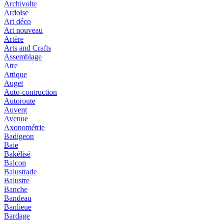
Archivolte
Ardoise
Art déco
Art nouveau
Artère
Arts and Crafts
Assemblage
Atre
Attique
Auget
Auto-contruction
Autoroute
Auvent
Avenue
Axonométrie
Badigeon
Baie
Bakélisé
Balcon
Balustrade
Balustre
Banche
Bandeau
Banlieue
Bardage