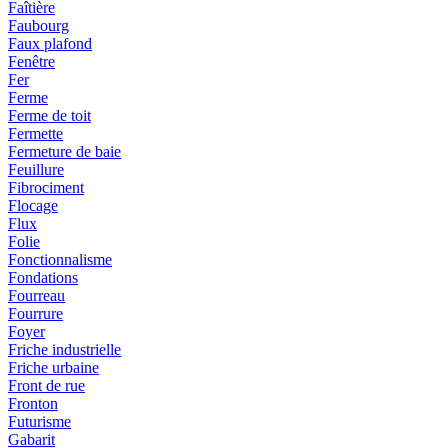
Faîtière
Faubourg
Faux plafond
Fenêtre
Fer
Ferme
Ferme de toit
Fermette
Fermeture de baie
Feuillure
Fibrociment
Flocage
Flux
Folie
Fonctionnalisme
Fondations
Fourreau
Fourrure
Foyer
Friche industrielle
Friche urbaine
Front de rue
Fronton
Futurisme
Gabarit