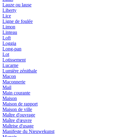
Lauze ou lause
Liberty
Lice
Ligne de foulée
Limon
Linteau
Loft
Loggia
Long-pan
Lot
Lotissement
Lucarne
Lumière zénithale
Maçon
Maçonnerie
Mail
Main courante
Maison
Maison de rapport
Maison de ville
Maître d'ouvrage
Maître d'œuvre
Maîtrise d'usage
Manifeste du Nieuwekunst
Manoir