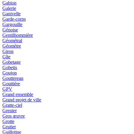
Gabion
Galerie
Ganivelle
Garde-corps
Gargouille
Génoise
Gentilhommière
Géométral
Géomètre
Giron
Gîte
Gobetage
Gobetis
Goujon
Gouttereau
Gouttière
GPV
Grand ensemble
Grand projet de ville
Gratte-ciel
Grenier
Gros œuvre
Grotte
Grutier
Guillotine