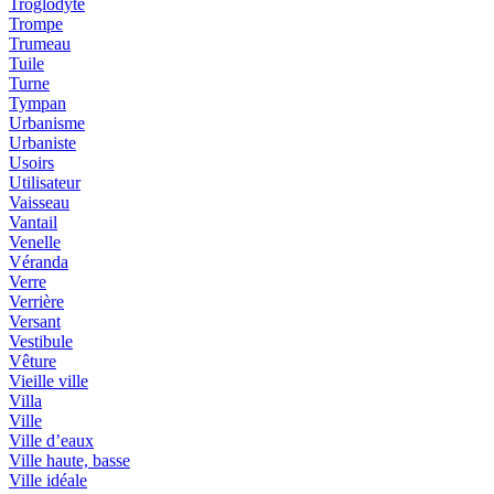
Troglodyte
Trompe
Trumeau
Tuile
Turne
Tympan
Urbanisme
Urbaniste
Usoirs
Utilisateur
Vaisseau
Vantail
Venelle
Véranda
Verre
Verrière
Versant
Vestibule
Vêture
Vieille ville
Villa
Ville
Ville d’eaux
Ville haute, basse
Ville idéale