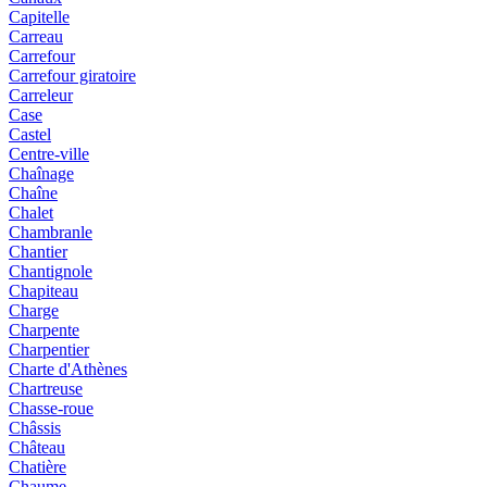
Capitelle
Carreau
Carrefour
Carrefour giratoire
Carreleur
Case
Castel
Centre-ville
Chaînage
Chaîne
Chalet
Chambranle
Chantier
Chantignole
Chapiteau
Charge
Charpente
Charpentier
Charte d'Athènes
Chartreuse
Chasse-roue
Châssis
Château
Chatière
Chaume