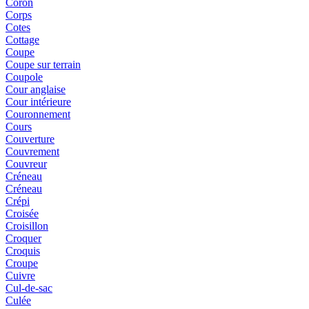
Coron
Corps
Cotes
Cottage
Coupe
Coupe sur terrain
Coupole
Cour anglaise
Cour intérieure
Couronnement
Cours
Couverture
Couvrement
Couvreur
Créneau
Créneau
Crépi
Croisée
Croisillon
Croquer
Croquis
Croupe
Cuivre
Cul-de-sac
Culée