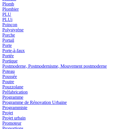
Plomb
Plombier
PLU
PLUi
Poinçon
Polystyrène
Porche
Portail
Porte
Porte-à-faux
Portée
Portique
Postmoderne, Postmodernisme, Mouvement postmoderne
Poteau
Poussée
Poutre
Pouzzolane
Préfabrication
Programme
Programme de Rénovation Urbaine
Programmiste
Projet
Projet urbain
Promoteur
Proportions