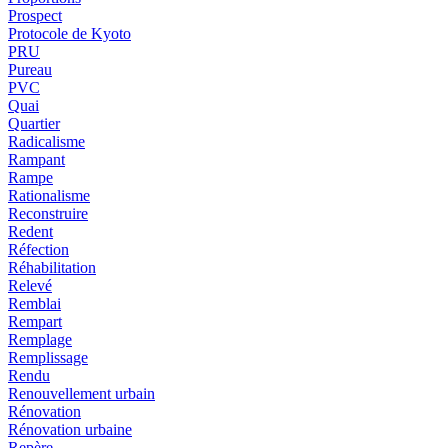
Prospect
Protocole de Kyoto
PRU
Pureau
PVC
Quai
Quartier
Radicalisme
Rampant
Rampe
Rationalisme
Reconstruire
Redent
Réfection
Réhabilitation
Relevé
Remblai
Rempart
Remplage
Remplissage
Rendu
Renouvellement urbain
Rénovation
Rénovation urbaine
Repère