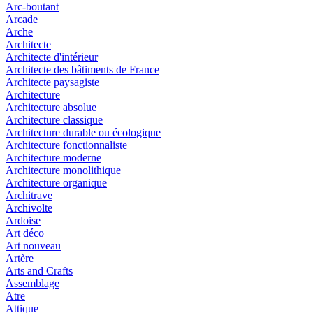
Arc-boutant
Arcade
Arche
Architecte
Architecte d'intérieur
Architecte des bâtiments de France
Architecte paysagiste
Architecture
Architecture absolue
Architecture classique
Architecture durable ou écologique
Architecture fonctionnaliste
Architecture moderne
Architecture monolithique
Architecture organique
Architrave
Archivolte
Ardoise
Art déco
Art nouveau
Artère
Arts and Crafts
Assemblage
Atre
Attique