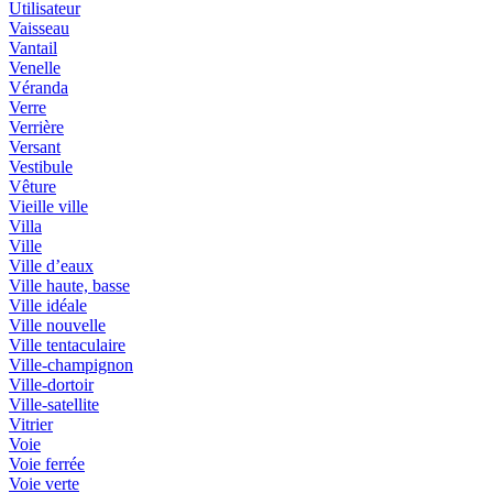
Utilisateur
Vaisseau
Vantail
Venelle
Véranda
Verre
Verrière
Versant
Vestibule
Vêture
Vieille ville
Villa
Ville
Ville d’eaux
Ville haute, basse
Ville idéale
Ville nouvelle
Ville tentaculaire
Ville-champignon
Ville-dortoir
Ville-satellite
Vitrier
Voie
Voie ferrée
Voie verte