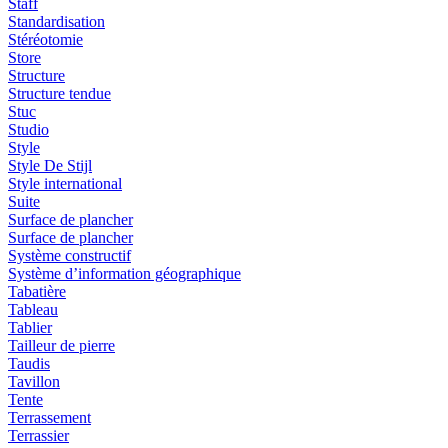
Staff
Standardisation
Stéréotomie
Store
Structure
Structure tendue
Stuc
Studio
Style
Style De Stijl
Style international
Suite
Surface de plancher
Surface de plancher
Système constructif
Système d’information géographique
Tabatière
Tableau
Tablier
Tailleur de pierre
Taudis
Tavillon
Tente
Terrassement
Terrassier