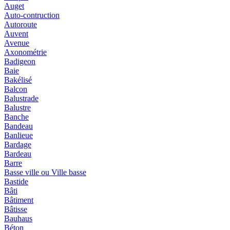
Auget
Auto-contruction
Autoroute
Auvent
Avenue
Axonométrie
Badigeon
Baie
Bakélisé
Balcon
Balustrade
Balustre
Banche
Bandeau
Banlieue
Bardage
Bardeau
Barre
Basse ville ou Ville basse
Bastide
Bâti
Bâtiment
Bâtisse
Bauhaus
Béton