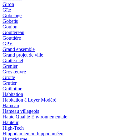
Giron
Gîte
Gobetage
Gobetis
Goujon
Gouttereau
Gouttière
GPV
Grand ensemble
Grand projet de ville
Gratte-ciel
Grenier
Gros œuvre
Grotte
Grutier
Guillotine
Habitation
Habitation à Loyer Modéré
Hameau
Hameau villageois
Haute Qualité Environnementale
Hauteur
High-Tech
Hippodamien ou hippodaméen
Historicisme