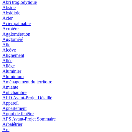
Abri troglodytique
Abside
Absidiole
Acier
Acier patinable
Acrotère
Agglomération
Aggloméré
Aile
Alcôve
Alignement
Allée
Allège
Aluminier
Aluminium
Aménagement du territoire
Amiante
Antichambre
APD Avant-Projet Détaillé
Appareil
Appartement
Appui de fenêtre
APS Avant-Projet Sommaire
Arbalétrier
Arc