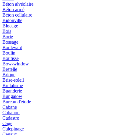
Béton alvéolaire
Béton armé
Béton cellulaire
Bidonville
Blocage
Bois
Borie
Bossage
Boulevard
Boulin
Boutisse
Bow-window
Bretelle
Brique
Brise-soleil
Brutalisme
Buanderie
Bungalow
Bureau d'étude
Cabane
Cabanon
Cadastre
Cage
Calepinage
Canaux