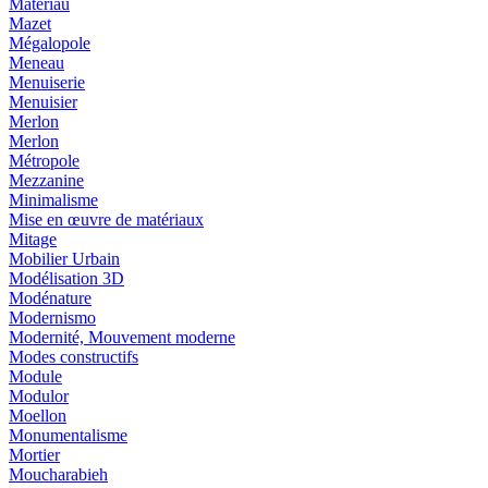
Matériau
Mazet
Mégalopole
Meneau
Menuiserie
Menuisier
Merlon
Merlon
Métropole
Mezzanine
Minimalisme
Mise en œuvre de matériaux
Mitage
Mobilier Urbain
Modélisation 3D
Modénature
Modernismo
Modernité, Mouvement moderne
Modes constructifs
Module
Modulor
Moellon
Monumentalisme
Mortier
Moucharabieh