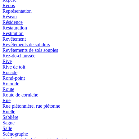
Repos
Représentation
Réseau
Résidence
Restauration
Restitution
Revêtement
Revêtements de sol durs
Revêtements de sols souples
Rez-de-chaussée
Rive
Rive de toit
Rocade
Rond-point
Rotonde
Route
Route de corniche
Rue
Rue piétonnière, rue piétonne
Ruelle
Sablière
Sagne
Salle
Scénographe