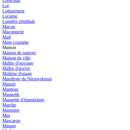
Long-pan
Lot
Lotissement
Lucarne
Lumière zénithale
Maçon
Maçonnerie
Mail
Main courante
Maison
Maison de rapport
Maison de ville
Maître d'ouvrage
Maître d'œuvre
Maîtrise d'usage
Manifeste du Nieuwekunst
Manoir
Manteau
Maquette
Maquette d'épannelage
Marche
Marquise
Mas
Mascaron
Masure