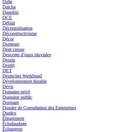
Dalle
Datcha
Dauphin
DCE
Déblai
Décentralisation
Déconstructivisme
Décor
Demeure
Dent creuse
Descente d’eaux pluviales
Dessin
Destijl
DET
Deutscher Werkbund
Développement durable
Devis
Domaine privé
Domaine public
Dormant
Dossier de Consultation des Entreprises
Duplex
Ébrasement
Échafaudage
Échangeur