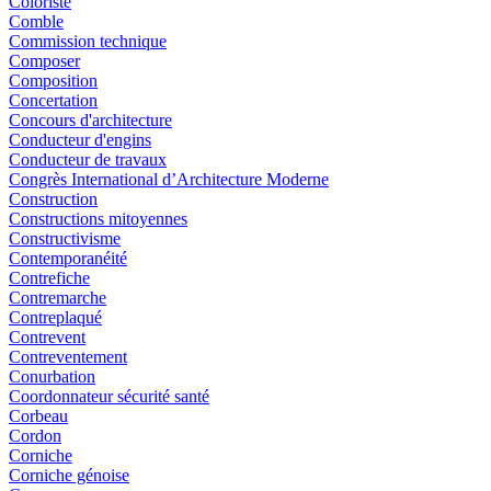
Coloriste
Comble
Commission technique
Composer
Composition
Concertation
Concours d'architecture
Conducteur d'engins
Conducteur de travaux
Congrès International d’Architecture Moderne
Construction
Constructions mitoyennes
Constructivisme
Contemporanéité
Contrefiche
Contremarche
Contreplaqué
Contrevent
Contreventement
Conurbation
Coordonnateur sécurité santé
Corbeau
Cordon
Corniche
Corniche génoise