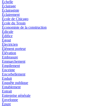
Échelle
Éclairage
Éclairagiste
Éclairement
École de Chicago
École du Tessin
Économiste de la construction
Édicule
Édifice
Égout
Électricien
Élément porteur
Élévation
Embrasure
Emmarchement
Empilement
Enceinte
Encorbellement
Enduit
Enquête publique
Entablement
Entrait
Entreprise générale
Enveloppe
Épure