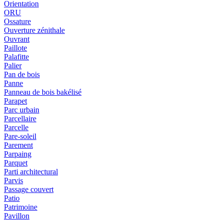
Orientation
ORU
Ossature
Ouverture zénithale
Ouvrant
Paillote
Palafitte
Palier
Pan de bois
Panne
Panneau de bois bakélisé
Parapet
Parc urbain
Parcellaire
Parcelle
Pare-soleil
Parement
Parpaing
Parquet
Parti architectural
Parvis
Passage couvert
Patio
Patrimoine
Pavillon