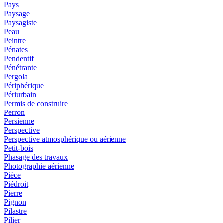
Pays
Paysage
Paysagiste
Peau
Peintre
Pénates
Pendentif
Pénétrante
Pergola
Périphérique
Périurbain
Permis de construire
Perron
Persienne
Perspective
Perspective atmosphérique ou aérienne
Petit-bois
Phasage des travaux
Photographie aérienne
Pièce
Piédroit
Pierre
Pignon
Pilastre
Pilier