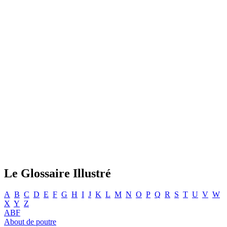
Le Glossaire Illustré
A
B
C
D
E
F
G
H
I
J
K
L
M
N
O
P
Q
R
S
T
U
V
W
X
Y
Z
ABF
About de poutre