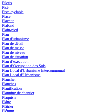
Pilotis
Pisé
Piste cyclable
Place
Placette
Plafond
Plain-pied
Plan
Plan d'urbanisme
Plan de détail
Plan de masse
Plan de niveau
Plan de situation
Plan d’exécution
Plan d’Occupation des Sols
Plan Local d'Urbanisme Intercommunal
Plan Local d’Urbanisme
Plancher
Planches
Planification
Planning de chantier
Plaquiste
Plâtre
Plâtrier
Plénum