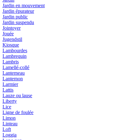
Jardin en mouvement
Jardin épurateur
Jardin public
Jardin suspendu
Jointoyer
Jouée
Jugendstil
Kiosque
Lambourdes
Lambrequin
Lambris
Lamellé-collé
Lanterneau
Lanternon
Larmier
Lattis
Lauze ou lause
Liberty
Lice
Ligne de foulée
Limon
Linteau
Loft
Loggia