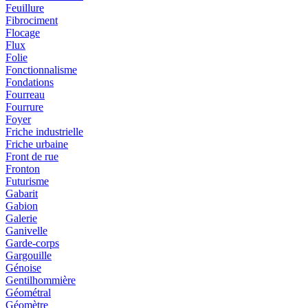
Feuillure
Fibrociment
Flocage
Flux
Folie
Fonctionnalisme
Fondations
Fourreau
Fourrure
Foyer
Friche industrielle
Friche urbaine
Front de rue
Fronton
Futurisme
Gabarit
Gabion
Galerie
Ganivelle
Garde-corps
Gargouille
Génoise
Gentilhommière
Géométral
Géomètre