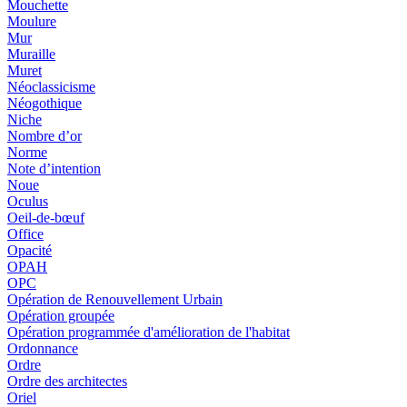
Mouchette
Moulure
Mur
Muraille
Muret
Néoclassicisme
Néogothique
Niche
Nombre d’or
Norme
Note d’intention
Noue
Oculus
Oeil-de-bœuf
Office
Opacité
OPAH
OPC
Opération de Renouvellement Urbain
Opération groupée
Opération programmée d'amélioration de l'habitat
Ordonnance
Ordre
Ordre des architectes
Oriel