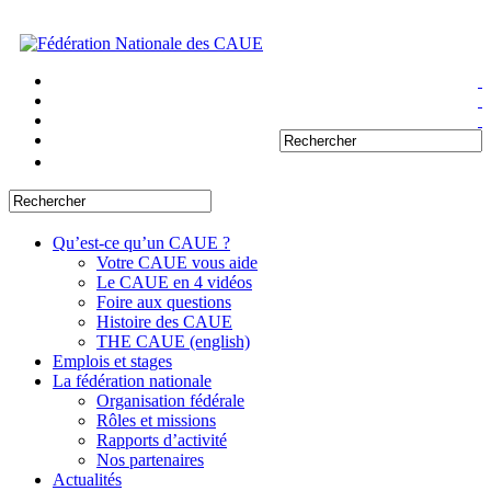
Qu’est-ce qu’un CAUE ?
Votre CAUE vous aide
Le CAUE en 4 vidéos
Foire aux questions
Histoire des CAUE
THE CAUE (english)
Emplois et stages
La fédération nationale
Organisation fédérale
Rôles et missions
Rapports d’activité
Nos partenaires
Actualités