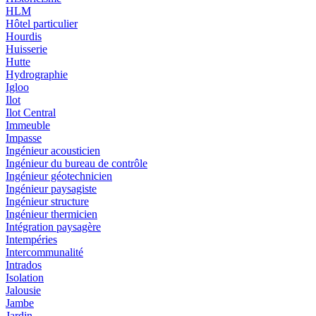
HLM
Hôtel particulier
Hourdis
Huisserie
Hutte
Hydrographie
Igloo
Ilot
Ilot Central
Immeuble
Impasse
Ingénieur acousticien
Ingénieur du bureau de contrôle
Ingénieur géotechnicien
Ingénieur paysagiste
Ingénieur structure
Ingénieur thermicien
Intégration paysagère
Intempéries
Intercommunalité
Intrados
Isolation
Jalousie
Jambe
Jardin