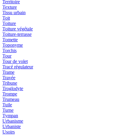
Territoire
Texture
Tissu urbain
Toit
Toiture
Toiture végétale
Toiture-terrasse
Tomette
Toponyme
Torchis
Tour
Tour de volet
Tracé régulateur
Trame
Travée
Tribune
Troglodyte
Trompe
Trumeau
Tuile
Turne
Tympan
Urbanisme
Urbaniste
Usoirs