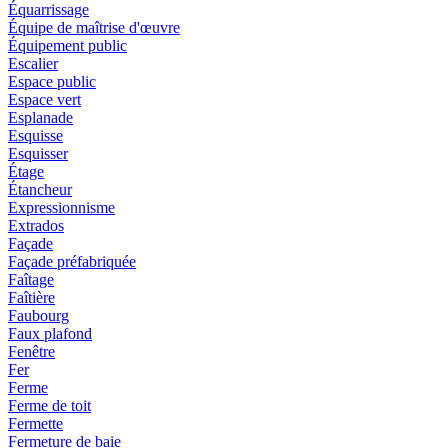
Équarrissage
Équipe de maîtrise d'œuvre
Équipement public
Escalier
Espace public
Espace vert
Esplanade
Esquisse
Esquisser
Étage
Étancheur
Expressionnisme
Extrados
Façade
Façade préfabriquée
Faîtage
Faîtière
Faubourg
Faux plafond
Fenêtre
Fer
Ferme
Ferme de toit
Fermette
Fermeture de baie