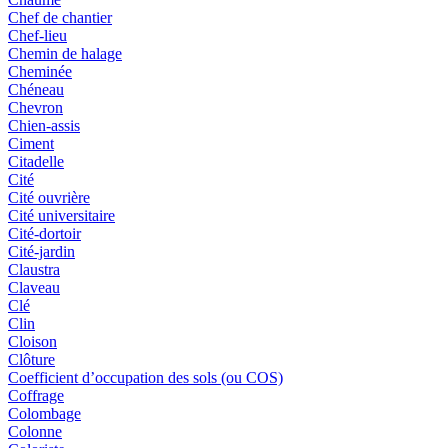
Chef de chantier
Chef-lieu
Chemin de halage
Cheminée
Chéneau
Chevron
Chien-assis
Ciment
Citadelle
Cité
Cité ouvrière
Cité universitaire
Cité-dortoir
Cité-jardin
Claustra
Claveau
Clé
Clin
Cloison
Clôture
Coefficient d’occupation des sols (ou COS)
Coffrage
Colombage
Colonne