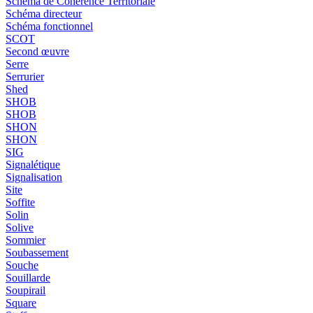
Schéma de Cohérence Territoriale
Schéma directeur
Schéma fonctionnel
SCOT
Second œuvre
Serre
Serrurier
Shed
SHOB
SHOB
SHON
SHON
SIG
Signalétique
Signalisation
Site
Soffite
Solin
Solive
Sommier
Soubassement
Souche
Souillarde
Soupirail
Square