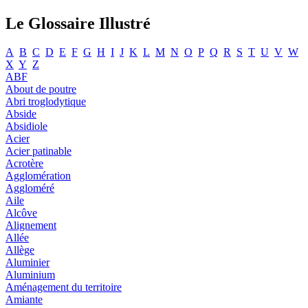
Le Glossaire Illustré
A
B
C
D
E
F
G
H
I
J
K
L
M
N
O
P
Q
R
S
T
U
V
W
X
Y
Z
ABF
About de poutre
Abri troglodytique
Abside
Absidiole
Acier
Acier patinable
Acrotère
Agglomération
Aggloméré
Aile
Alcôve
Alignement
Allée
Allège
Aluminier
Aluminium
Aménagement du territoire
Amiante