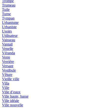
Trompe
Trumeau
Tuile
Turne
Tympan
Urbanisme
Urbaniste
Usoirs
Utilisateur
Vaisseau
Vantail
Venelle
Véranda
Verre
Verrière
Versant
Vestibule
Vêture
Vieille ville
Villa
Ville
Ville d’eaux
Ville haute, basse
Ville idéale
Ville nouvelle