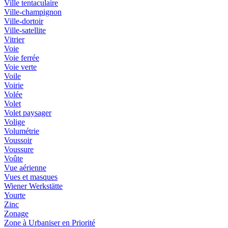
Ville tentaculaire
Ville-champignon
Ville-dortoir
Ville-satellite
Vitrier
Voie
Voie ferrée
Voie verte
Voile
Voirie
Volée
Volet
Volet paysager
Volige
Volumétrie
Voussoir
Voussure
Voûte
Vue aérienne
Vues et masques
Wiener Werkstätte
Yourte
Zinc
Zonage
Zone à Urbaniser en Priorité