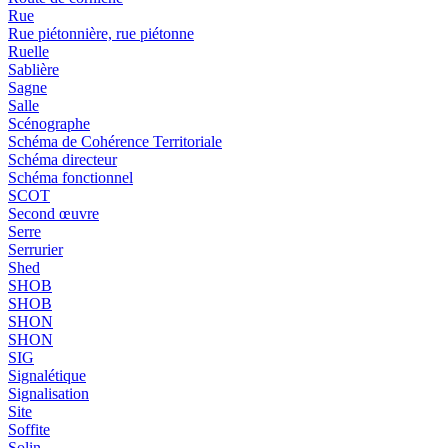
Rue
Rue piétonnière, rue piétonne
Ruelle
Sablière
Sagne
Salle
Scénographe
Schéma de Cohérence Territoriale
Schéma directeur
Schéma fonctionnel
SCOT
Second œuvre
Serre
Serrurier
Shed
SHOB
SHOB
SHON
SHON
SIG
Signalétique
Signalisation
Site
Soffite
Solin