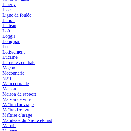
Liberty
Lice
Ligne de foulée
Limon
Linteau
Loft
Loggia
Long-pan
Lot
Lotissement
Lucarne
Lumière zénithale
Maçon
Maçonnerie
Mail
Main courante
Maison
Maison de rapport
Maison de ville
Maître d'ouvrage
Maître d'œuvre
Maîtrise d'usage
Manifeste du Nieuwekunst
Manoir
Manteau