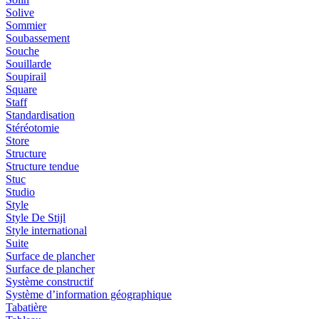
Solive
Sommier
Soubassement
Souche
Souillarde
Soupirail
Square
Staff
Standardisation
Stéréotomie
Store
Structure
Structure tendue
Stuc
Studio
Style
Style De Stijl
Style international
Suite
Surface de plancher
Surface de plancher
Système constructif
Système d’information géographique
Tabatière