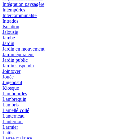
Intégration paysagère
Intempéries
Intercommunalité
Intrados
Isolation
Jalousie
Jambe
Jardin
Jardin en mouvement
Jardin épurateur
Jardin public
Jardin suspendu
Jointoyer
Jouée
Jugendstil
Kiosque
Lambourdes
Lambrequin
Lambris
Lamellé-collé
Lanterneau
Lanternon
Larmier
Lattis
Lauze ou lause