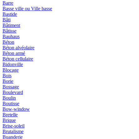
Barre
Basse ville ou Ville basse
Bastide
Bâti
Bâtiment
Bâtisse
Bauhaus
Béton
Béton alvéolaire
Béton armé
Béton cellulaire
Bidonville
Blocage
Bois
Borie
Bossage
Boulevard
Boulin
Boutisse
Bow-window
Bretelle
Brique
Brise-soleil
Brutalisme
Buanderie