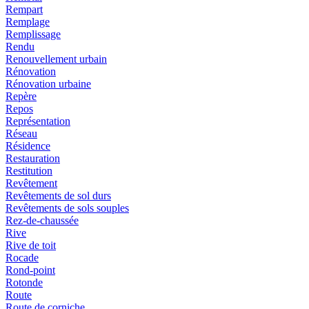
Rempart
Remplage
Remplissage
Rendu
Renouvellement urbain
Rénovation
Rénovation urbaine
Repère
Repos
Représentation
Réseau
Résidence
Restauration
Restitution
Revêtement
Revêtements de sol durs
Revêtements de sols souples
Rez-de-chaussée
Rive
Rive de toit
Rocade
Rond-point
Rotonde
Route
Route de corniche