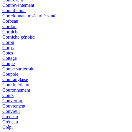
Contreventement
Conurbation
Coordonnateur sécurité santé
Corbeau
Cordon
Corniche
Corniche génoise
Coron
Corps
Cotes
Cottage
Coupe
Coupe sur terrain
Coupole
Cour anglaise
Cour intérieure
Couronnement
Cours
Couverture
Couvrement
Couvreur
Créneau
Créneau
Crépi