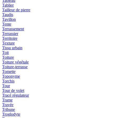
Tableau
Tablier
Tailleur de pierre
Taudis
Tavillon
Tente
Terrassement
Terrassier
Territoire
Texture
Tissu urbain
Toit
Toiture
Toiture végétale
Toiture-terrasse
Tomette
Toponyme
Torchis
Tour
Tour de volet
Tracé régulateur
Trame
Travée
Tribune
Troglodyte