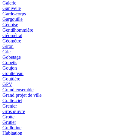
Galerie
Ganivelle
Garde-corps
Gargouille
Génoise
Gentilhommière
Géométral
Géomètre
Giron
Gîte
Gobetage
Gobetis
Goujon
Gouttereau
Gouttière
GPV
Grand ensemble
Grand projet de ville
Gratte-ciel
Grenier
Gros œuvre
Grotte
Grutier
Guillotine
Habitation