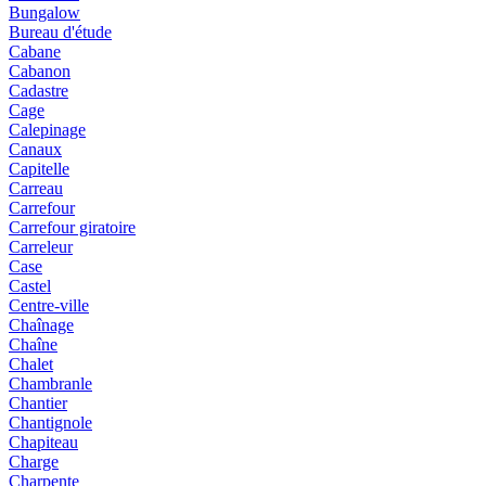
Bungalow
Bureau d'étude
Cabane
Cabanon
Cadastre
Cage
Calepinage
Canaux
Capitelle
Carreau
Carrefour
Carrefour giratoire
Carreleur
Case
Castel
Centre-ville
Chaînage
Chaîne
Chalet
Chambranle
Chantier
Chantignole
Chapiteau
Charge
Charpente