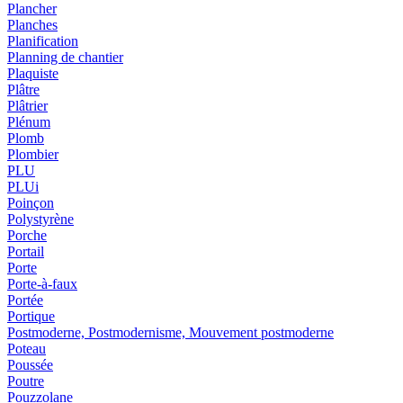
Plancher
Planches
Planification
Planning de chantier
Plaquiste
Plâtre
Plâtrier
Plénum
Plomb
Plombier
PLU
PLUi
Poinçon
Polystyrène
Porche
Portail
Porte
Porte-à-faux
Portée
Portique
Postmoderne, Postmodernisme, Mouvement postmoderne
Poteau
Poussée
Poutre
Pouzzolane