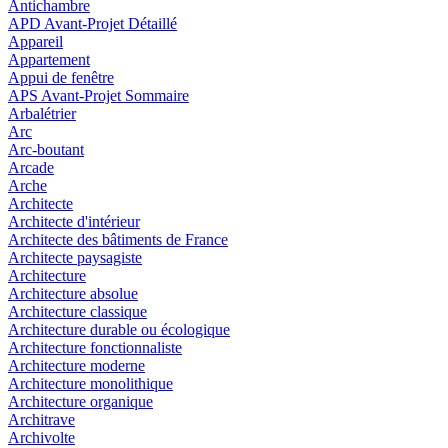
Antichambre
APD Avant-Projet Détaillé
Appareil
Appartement
Appui de fenêtre
APS Avant-Projet Sommaire
Arbalétrier
Arc
Arc-boutant
Arcade
Arche
Architecte
Architecte d'intérieur
Architecte des bâtiments de France
Architecte paysagiste
Architecture
Architecture absolue
Architecture classique
Architecture durable ou écologique
Architecture fonctionnaliste
Architecture moderne
Architecture monolithique
Architecture organique
Architrave
Archivolte