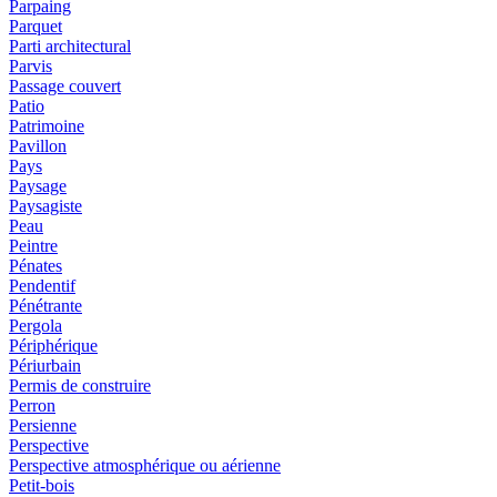
Parpaing
Parquet
Parti architectural
Parvis
Passage couvert
Patio
Patrimoine
Pavillon
Pays
Paysage
Paysagiste
Peau
Peintre
Pénates
Pendentif
Pénétrante
Pergola
Périphérique
Périurbain
Permis de construire
Perron
Persienne
Perspective
Perspective atmosphérique ou aérienne
Petit-bois