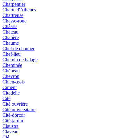
Charpentier
Charte d'Athènes
Chartreuse
Chasse-roue
Châssis
Château
Chatière
Chaume
Chef de chantier
Chef-lieu
Chemin de halage
Cheminée
Chéneau
Chevron
Chien-assis
Ciment
Citadelle
Cité
Cité ouvrière
Cité universitaire
Cité-dortoir
Cité-jardin
Claustra
Claveau
Clé