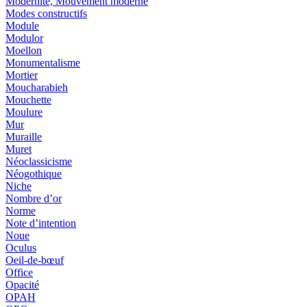
Modernité, Mouvement moderne
Modes constructifs
Module
Modulor
Moellon
Monumentalisme
Mortier
Moucharabieh
Mouchette
Moulure
Mur
Muraille
Muret
Néoclassicisme
Néogothique
Niche
Nombre d’or
Norme
Note d’intention
Noue
Oculus
Oeil-de-bœuf
Office
Opacité
OPAH