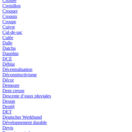
Croisée
Croisillon
Croquer
Croquis
Croupe
Cuivre
Cul-de-sac
Culée
Dalle
Datcha
Dauphin
DCE
Déblai
Décentralisation
Déconstructivisme
Décor
Demeure
Dent creuse
Descente d’eaux pluviales
Dessin
Destijl
DET
Deutscher Werkbund
Développement durable
Devis