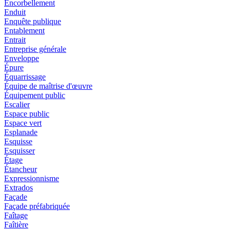
Encorbellement
Enduit
Enquête publique
Entablement
Entrait
Entreprise générale
Enveloppe
Épure
Équarrissage
Équipe de maîtrise d'œuvre
Équipement public
Escalier
Espace public
Espace vert
Esplanade
Esquisse
Esquisser
Étage
Étancheur
Expressionnisme
Extrados
Façade
Façade préfabriquée
Faîtage
Faîtière