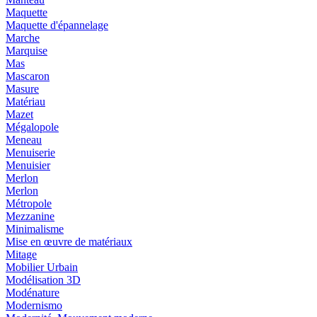
Maquette
Maquette d'épannelage
Marche
Marquise
Mas
Mascaron
Masure
Matériau
Mazet
Mégalopole
Meneau
Menuiserie
Menuisier
Merlon
Merlon
Métropole
Mezzanine
Minimalisme
Mise en œuvre de matériaux
Mitage
Mobilier Urbain
Modélisation 3D
Modénature
Modernismo