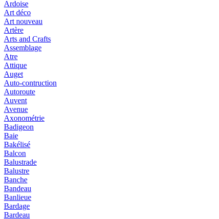
Ardoise
Art déco
Art nouveau
Artère
Arts and Crafts
Assemblage
Atre
Attique
Auget
Auto-contruction
Autoroute
Auvent
Avenue
Axonométrie
Badigeon
Baie
Bakélisé
Balcon
Balustrade
Balustre
Banche
Bandeau
Banlieue
Bardage
Bardeau