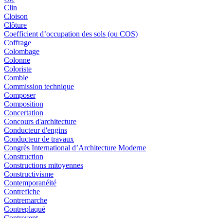
Clin
Cloison
Clôture
Coefficient d’occupation des sols (ou COS)
Coffrage
Colombage
Colonne
Coloriste
Comble
Commission technique
Composer
Composition
Concertation
Concours d'architecture
Conducteur d'engins
Conducteur de travaux
Congrès International d’Architecture Moderne
Construction
Constructions mitoyennes
Constructivisme
Contemporanéité
Contrefiche
Contremarche
Contreplaqué
Contrevent