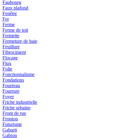
Faubourg
Faux plafond
Fenêtre
Fer
Ferme
Ferme de toit
Fermette
Fermeture de baie
Feuillure
Fibrociment
Flocage
Flux
Folie
Fonctionnalisme
Fondations
Fourreau
Fourrure
Foyer
Friche industrielle
Friche urbaine
Front de rue
Fronton
Futurisme
Gabarit
Gabion