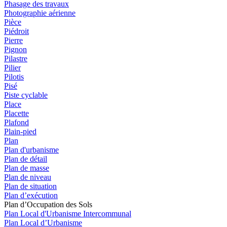
Phasage des travaux
Photographie aérienne
Pièce
Piédroit
Pierre
Pignon
Pilastre
Pilier
Pilotis
Pisé
Piste cyclable
Place
Placette
Plafond
Plain-pied
Plan
Plan d'urbanisme
Plan de détail
Plan de masse
Plan de niveau
Plan de situation
Plan d’exécution
Plan d’Occupation des Sols
Plan Local d'Urbanisme Intercommunal
Plan Local d’Urbanisme