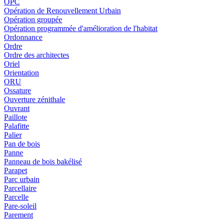
OPC
Opération de Renouvellement Urbain
Opération groupée
Opération programmée d'amélioration de l'habitat
Ordonnance
Ordre
Ordre des architectes
Oriel
Orientation
ORU
Ossature
Ouverture zénithale
Ouvrant
Paillote
Palafitte
Palier
Pan de bois
Panne
Panneau de bois bakélisé
Parapet
Parc urbain
Parcellaire
Parcelle
Pare-soleil
Parement