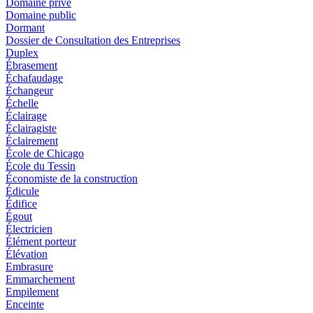
Domaine privé
Domaine public
Dormant
Dossier de Consultation des Entreprises
Duplex
Ébrasement
Échafaudage
Échangeur
Échelle
Éclairage
Éclairagiste
Éclairement
École de Chicago
École du Tessin
Économiste de la construction
Édicule
Édifice
Égout
Électricien
Élément porteur
Élévation
Embrasure
Emmarchement
Empilement
Enceinte