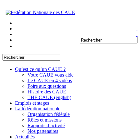
Qu’est-ce qu’un CAUE ?
Votre CAUE vous aide
Le CAUE en 4 vidéos
Foire aux questions
Histoire des CAUE
THE CAUE (english)
Emplois et stages
La fédération nationale
Organisation fédérale
Rôles et missions
Rapports d’activité
Nos partenaires
Actualités