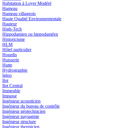
Habitation à Loyer Modéré
Hameau
Hameau villageois
Haute Qualité Environnementale
Hauteur
High-Tech
Hippodamien ou hippodaméen
Historicisme
HLM
Hôtel particulier
Hourdis
Huisserie
Hutte
Hydrographie
Igloo
Ilot
Ilot Central
Immeuble
Impasse
Ingénieur acousticien
Ingénieur du bureau de contrôle
Ingénieur géotechnicien
Ingénieur paysagiste
Ingénieur structure
Ingénieur thermicien