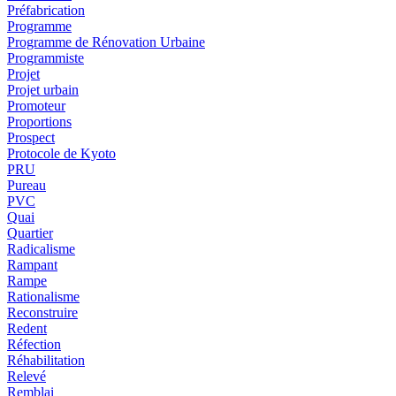
Préfabrication
Programme
Programme de Rénovation Urbaine
Programmiste
Projet
Projet urbain
Promoteur
Proportions
Prospect
Protocole de Kyoto
PRU
Pureau
PVC
Quai
Quartier
Radicalisme
Rampant
Rampe
Rationalisme
Reconstruire
Redent
Réfection
Réhabilitation
Relevé
Remblai