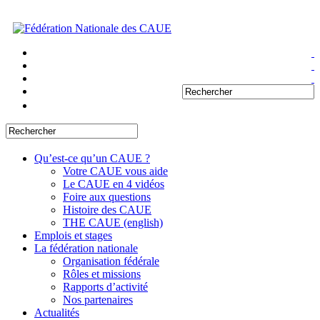
Qu’est-ce qu’un CAUE ?
Votre CAUE vous aide
Le CAUE en 4 vidéos
Foire aux questions
Histoire des CAUE
THE CAUE (english)
Emplois et stages
La fédération nationale
Organisation fédérale
Rôles et missions
Rapports d’activité
Nos partenaires
Actualités