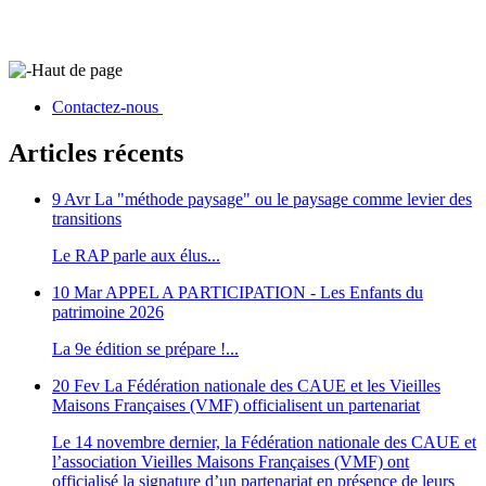
Haut de page
Contactez-nous
Articles récents
9 Avr
La "méthode paysage" ou le paysage comme levier des
transitions
Le RAP parle aux élus...
10 Mar
APPEL A PARTICIPATION - Les Enfants du
patrimoine 2026
La 9e édition se prépare !...
20 Fev
La Fédération nationale des CAUE et les Vieilles
Maisons Françaises (VMF) officialisent un partenariat
Le 14 novembre dernier, la Fédération nationale des CAUE et
l’association Vieilles Maisons Françaises (VMF) ont
officialisé la signature d’un partenariat en présence de leurs