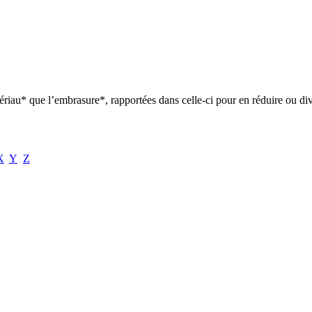
riau* que l’embrasure*, rapportées dans celle-ci pour en réduire ou div
X
Y
Z