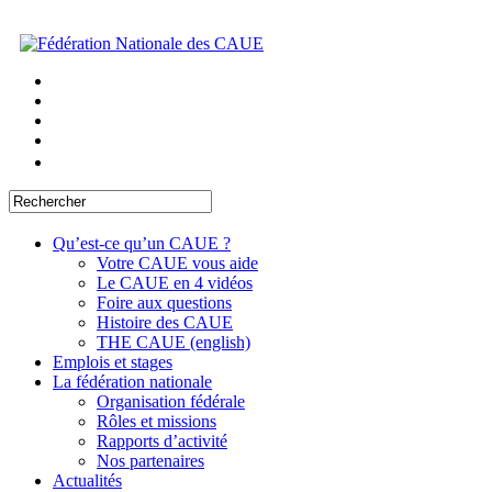
Qu’est-ce qu’un CAUE ?
Votre CAUE vous aide
Le CAUE en 4 vidéos
Foire aux questions
Histoire des CAUE
THE CAUE (english)
Emplois et stages
La fédération nationale
Organisation fédérale
Rôles et missions
Rapports d’activité
Nos partenaires
Actualités