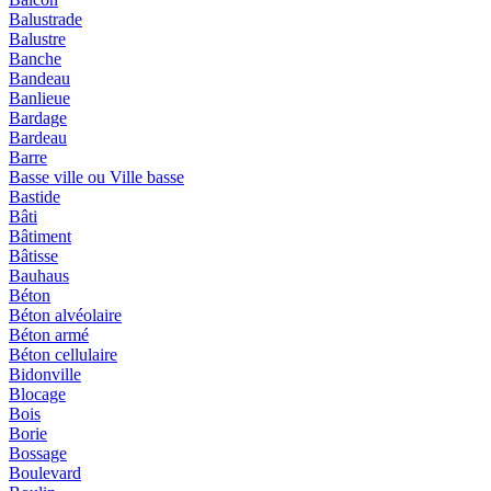
Balustrade
Balustre
Banche
Bandeau
Banlieue
Bardage
Bardeau
Barre
Basse ville ou Ville basse
Bastide
Bâti
Bâtiment
Bâtisse
Bauhaus
Béton
Béton alvéolaire
Béton armé
Béton cellulaire
Bidonville
Blocage
Bois
Borie
Bossage
Boulevard