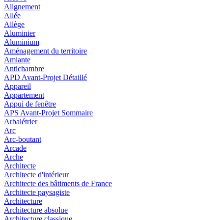
Alignement
Allée
Allège
Aluminier
Aluminium
Aménagement du territoire
Amiante
Antichambre
APD Avant-Projet Détaillé
Appareil
Appartement
Appui de fenêtre
APS Avant-Projet Sommaire
Arbalétrier
Arc
Arc-boutant
Arcade
Arche
Architecte
Architecte d'intérieur
Architecte des bâtiments de France
Architecte paysagiste
Architecture
Architecture absolue
Architecture classique