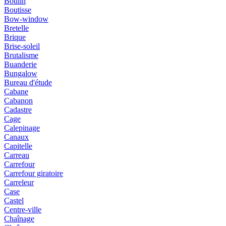
Boulin
Boutisse
Bow-window
Bretelle
Brique
Brise-soleil
Brutalisme
Buanderie
Bungalow
Bureau d'étude
Cabane
Cabanon
Cadastre
Cage
Calepinage
Canaux
Capitelle
Carreau
Carrefour
Carrefour giratoire
Carreleur
Case
Castel
Centre-ville
Chaînage