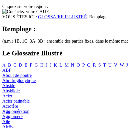
Cliquez sur votre région :
VOUS ÊTES ICI :
GLOSSAIRE ILLUSTRÉ
Remplage
Remplage :
(n.m.) 1B, 1C, 3A, 3B : ensemble des parties fixes, dans le même maté
Le Glossaire Illustré
A
B
C
D
E
F
G
H
I
J
K
L
M
N
O
P
Q
R
S
T
U
V
W
ABF
About de poutre
Abri troglodytique
Abside
Absidiole
Acier
Acier patinable
Acrotère
Agglomération
Aggloméré
Aile
Alcôve