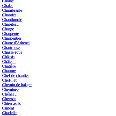
Chaîne
Chalet
Chambranle
Chantier
Chantignole
Chapiteau
Charge
Charpente
Charpentier
Charte d'Athènes
Chartreuse
Chasse-roue
Châssis
Château
Chatière
Chaume
Chef de chantier
Chef-lieu
Chemin de halage
Cheminée
Chéneau
Chevron
Chien-assis
Ciment
Citadelle