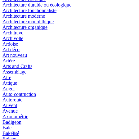
Architecture durable ou écologique
Architecture fonctionnaliste
Architecture moderne
Architecture monolithique
Architecture organique
Architrave
Archivolte
Ardoise
Art déco
Art nouveau
Artère
Arts and Crafts
Assemblage
Atre
Attique
Auget
Auto-contruction
Autoroute
Auvent
Avenue
Axonométrie
Badigeon
Baie
Bakélisé
Balcon