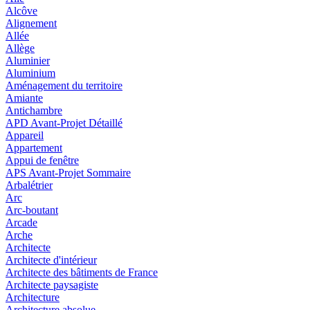
Alcôve
Alignement
Allée
Allège
Aluminier
Aluminium
Aménagement du territoire
Amiante
Antichambre
APD Avant-Projet Détaillé
Appareil
Appartement
Appui de fenêtre
APS Avant-Projet Sommaire
Arbalétrier
Arc
Arc-boutant
Arcade
Arche
Architecte
Architecte d'intérieur
Architecte des bâtiments de France
Architecte paysagiste
Architecture
Architecture absolue