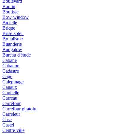
Boulevard
Boulin
Boutisse
Bow-window
Bretelle
Brique
Brise-soleil
Brutalisme
Buanderie
Bungalow
Bureau d'étude
Cabane
Cabanon
Cadastre
Cage
Calepinage
Canaux
Capitelle
Carreau
Carrefour
Carrefour giratoire
Carreleur
Case
Castel
Centre-ville