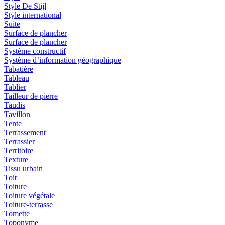
Style De Stijl
Style international
Suite
Surface de plancher
Surface de plancher
Système constructif
Système d’information géographique
Tabatière
Tableau
Tablier
Tailleur de pierre
Taudis
Tavillon
Tente
Terrassement
Terrassier
Territoire
Texture
Tissu urbain
Toit
Toiture
Toiture végétale
Toiture-terrasse
Tomette
Toponyme