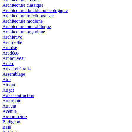
Architecture classique
Architecture durable ou écologique
Architecture fonctionnaliste
Architecture moderne
Architecture monolithique
Architecture organique
Architrave
Archivolte
Ardoise
Art déco
Art nouveau
Artère
Arts and Crafts
Assemblage
Atre
Attique
Auget
Auto-contruction
Autoroute
Auvent
Avenue
Axonométrie
Badigeon
Baie