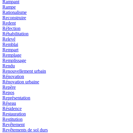
Rampant
Rampe
Rationalisme
Reconstruire
Redent
Réfection
Réhabilitation
Relevé
Remblai
Rempart
Remplage
Remplissage
Rendu
Renouvellement urbain
Rénovation
Rénovation urbaine
Repère
Repos
Représentation
Réseau
Résidence
Restauration
Restitution
Revêtement
Revêtements de sol durs