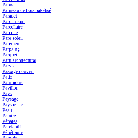
Panne
Panneau de bois bakélisé
Parapet
Parc urbain
Parcellaire
Parcelle
Pare-soleil
Parement
Parpaing
Parquet
Parti architectural
Parvis
Passage couvert
Patio
Patrimoine
Pavillon
Pays
Paysage
Paysagiste
Peau
Peintre
Pénates
Pendentif
Pénétrante
Pergola