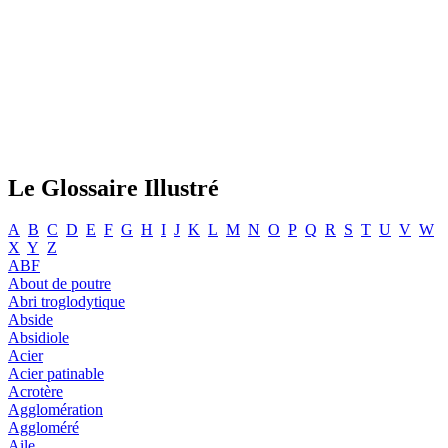
Le Glossaire Illustré
A
B
C
D
E
F
G
H
I
J
K
L
M
N
O
P
Q
R
S
T
U
V
W
X
Y
Z
ABF
About de poutre
Abri troglodytique
Abside
Absidiole
Acier
Acier patinable
Acrotère
Agglomération
Aggloméré
Aile