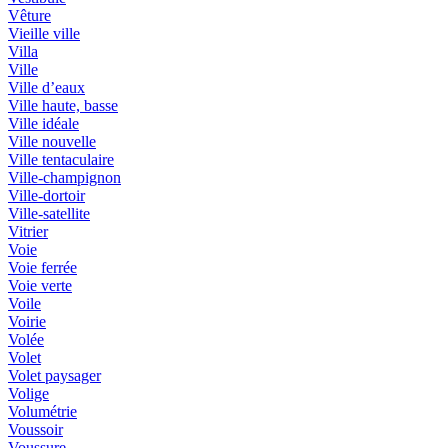
Vêture
Vieille ville
Villa
Ville
Ville d’eaux
Ville haute, basse
Ville idéale
Ville nouvelle
Ville tentaculaire
Ville-champignon
Ville-dortoir
Ville-satellite
Vitrier
Voie
Voie ferrée
Voie verte
Voile
Voirie
Volée
Volet
Volet paysager
Volige
Volumétrie
Voussoir
Voussure