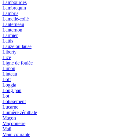
Lambourdes
Lambrequin
Lambris
Lamellé-collé
Lanterneau
Lanternon
Larmier
Lattis
Lauze ou lause
Liberty
Lice
Ligne de foulée
Limon
Linteau
Loft
Loggia
Long-pan
Lot
Lotissement
Lucarne
Lumière zénithale
Maçon
Maçonnerie
Mail
Main courante