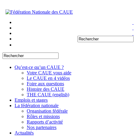
Qu’est-ce qu’un CAUE ?
Votre CAUE vous aide
Le CAUE en 4 vidéos
Foire aux questions
Histoire des CAUE
THE CAUE (english)
Emplois et stages
La fédération nationale
Organisation fédérale
Rôles et missions
Rapports d’activité
Nos partenaires
Actualités