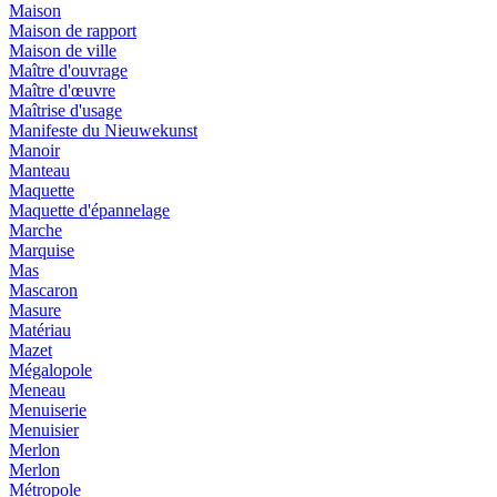
Maison
Maison de rapport
Maison de ville
Maître d'ouvrage
Maître d'œuvre
Maîtrise d'usage
Manifeste du Nieuwekunst
Manoir
Manteau
Maquette
Maquette d'épannelage
Marche
Marquise
Mas
Mascaron
Masure
Matériau
Mazet
Mégalopole
Meneau
Menuiserie
Menuisier
Merlon
Merlon
Métropole