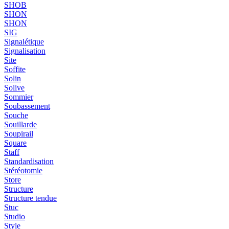
SHOB
SHON
SHON
SIG
Signalétique
Signalisation
Site
Soffite
Solin
Solive
Sommier
Soubassement
Souche
Souillarde
Soupirail
Square
Staff
Standardisation
Stéréotomie
Store
Structure
Structure tendue
Stuc
Studio
Style