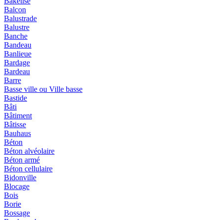
Bakélisé
Balcon
Balustrade
Balustre
Banche
Bandeau
Banlieue
Bardage
Bardeau
Barre
Basse ville ou Ville basse
Bastide
Bâti
Bâtiment
Bâtisse
Bauhaus
Béton
Béton alvéolaire
Béton armé
Béton cellulaire
Bidonville
Blocage
Bois
Borie
Bossage