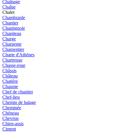
Chaînage
Chaîne
Chalet
Chambranle
Chantier
Chantignole
Chapiteau
Charge
Charpente
Charpentier
Charte d'Athènes
Chartreuse
Chasse-roue
Châssis
Château
Chatière
Chaume
Chef de chantier
Chef-lieu
Chemin de halage
Cheminée
Chéneau
Chevron
Chien-assis
Ciment