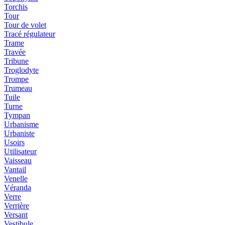
Torchis
Tour
Tour de volet
Tracé régulateur
Trame
Travée
Tribune
Troglodyte
Trompe
Trumeau
Tuile
Turne
Tympan
Urbanisme
Urbaniste
Usoirs
Utilisateur
Vaisseau
Vantail
Venelle
Véranda
Verre
Verrière
Versant
Vestibule