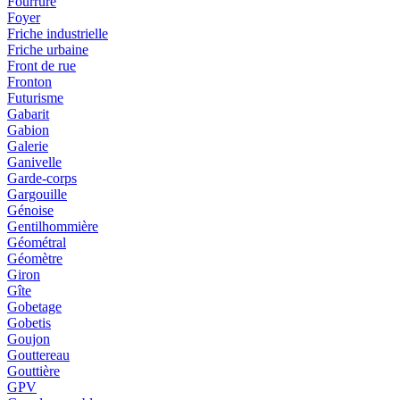
Fourrure
Foyer
Friche industrielle
Friche urbaine
Front de rue
Fronton
Futurisme
Gabarit
Gabion
Galerie
Ganivelle
Garde-corps
Gargouille
Génoise
Gentilhommière
Géométral
Géomètre
Giron
Gîte
Gobetage
Gobetis
Goujon
Gouttereau
Gouttière
GPV