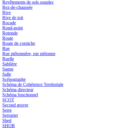
Revêtements de sols souples
Rez-de-chaussée
Rive
Rive de toit
Rocade
Rond-point
Rotonde
Route
Route de corniche
Rue
Rue piétonnière, rue piétonne
Ruelle
Sablière
Sagne
Salle
Scénographe
Schéma de Cohérence Territoriale
Schéma directeur
Schéma fonctionnel
SCOT
Second œuvre
Serre
Serrurier
Shed
SHOB