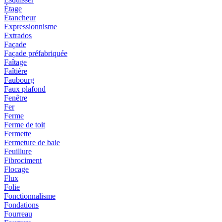
Étage
Étancheur
Expressionnisme
Extrados
Façade
Façade préfabriquée
Faîtage
Faîtière
Faubourg
Faux plafond
Fenêtre
Fer
Ferme
Ferme de toit
Fermette
Fermeture de baie
Feuillure
Fibrociment
Flocage
Flux
Folie
Fonctionnalisme
Fondations
Fourreau