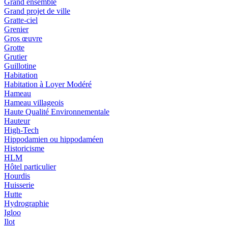
Grand ensemble
Grand projet de ville
Gratte-ciel
Grenier
Gros œuvre
Grotte
Grutier
Guillotine
Habitation
Habitation à Loyer Modéré
Hameau
Hameau villageois
Haute Qualité Environnementale
Hauteur
High-Tech
Hippodamien ou hippodaméen
Historicisme
HLM
Hôtel particulier
Hourdis
Huisserie
Hutte
Hydrographie
Igloo
Ilot