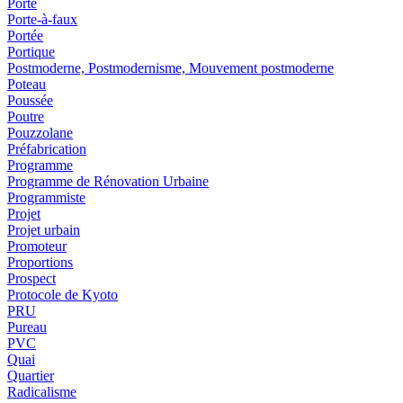
Porte
Porte-à-faux
Portée
Portique
Postmoderne, Postmodernisme, Mouvement postmoderne
Poteau
Poussée
Poutre
Pouzzolane
Préfabrication
Programme
Programme de Rénovation Urbaine
Programmiste
Projet
Projet urbain
Promoteur
Proportions
Prospect
Protocole de Kyoto
PRU
Pureau
PVC
Quai
Quartier
Radicalisme