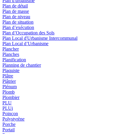
Plan d'urbanisme
Plan de détail
Plan de masse
Plan de niveau
Plan de situation
Plan d’exécution
Plan d’Occupation des Sols
Plan Local d'Urbanisme Intercommunal
Plan Local d’Urbanisme
Plancher
Planches
Planification
Planning de chantier
Plaquiste
Plâtre
Plâtrier
Plénum
Plomb
Plombier
PLU
PLUi
Poinçon
Polystyrène
Porche
Portail