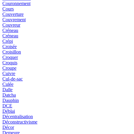
Couronnement
Cours
Couverture
Couvrement
Couvreur
Créneau
Créneau
Crépi
Croisée
Croisillon
Croquer
Croquis
Croupe
Cuivre
Cul-de-sac
Culée
Dalle
Datcha
Dauphin
DCE
Déblai
Décentralisation
Déconstructivisme
Décor
Demeure