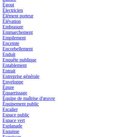
Égout
Électricien
Élément porteur
Élévation
Embrasure
Emmarchement
Empilement
Enceinte
Encorbellement
Enduit
Enquête publique
Entablement
Entrait
Entreprise générale
Enveloppe
Épure
Équarrissage
Équipe de maîtrise d'œuvre
Équipement public
Escalier
Espace public
Espace vert
Esplanade
Esquisse
Esquisser