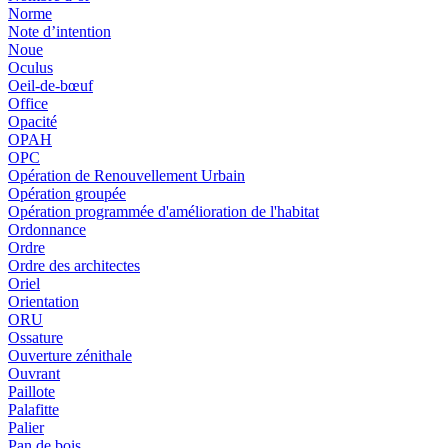
Norme
Note d’intention
Noue
Oculus
Oeil-de-bœuf
Office
Opacité
OPAH
OPC
Opération de Renouvellement Urbain
Opération groupée
Opération programmée d'amélioration de l'habitat
Ordonnance
Ordre
Ordre des architectes
Oriel
Orientation
ORU
Ossature
Ouverture zénithale
Ouvrant
Paillote
Palafitte
Palier
Pan de bois