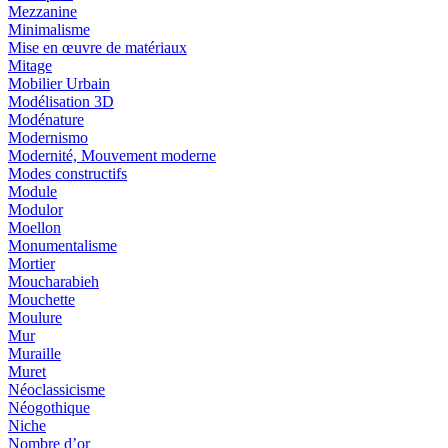
Mezzanine
Minimalisme
Mise en œuvre de matériaux
Mitage
Mobilier Urbain
Modélisation 3D
Modénature
Modernismo
Modernité, Mouvement moderne
Modes constructifs
Module
Modulor
Moellon
Monumentalisme
Mortier
Moucharabieh
Mouchette
Moulure
Mur
Muraille
Muret
Néoclassicisme
Néogothique
Niche
Nombre d’or