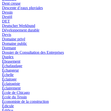
Dent creuse
Descente d’eaux pluviales
Dessin
Destijl
DET
Deutscher Werkbund
Développement durable
Devis
Domaine privé
Domaine public
Dormant
Dossier de Consultation des Entreprises
Duplex
Ébrasement
Échafaudage
Échangeur
Échelle
Éclairage
Éclairagiste
Éclairement
École de Chicago
École du Tessin
Économiste de la construction
Édicule
Édifice