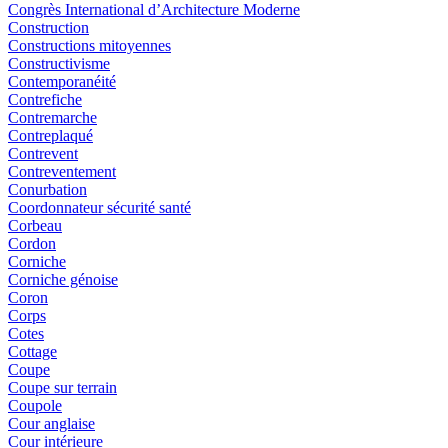
Congrès International d’Architecture Moderne
Construction
Constructions mitoyennes
Constructivisme
Contemporanéité
Contrefiche
Contremarche
Contreplaqué
Contrevent
Contreventement
Conurbation
Coordonnateur sécurité santé
Corbeau
Cordon
Corniche
Corniche génoise
Coron
Corps
Cotes
Cottage
Coupe
Coupe sur terrain
Coupole
Cour anglaise
Cour intérieure