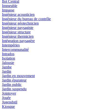
Ilot Central
Immeuble
Impasse
Ingénieur acousticien
Ingénieur du bureau de contrôle
Ingénieur géotechnicien
Ingénieur paysagiste
Ingénieur structure
Ingénieur thermicien
Intégration paysagère
Intempéries
Intercommunalité
Intrados
Isolation
Jalousie
Jambe
Jardin
Jardin en mouvement
Jardin épurateur
Jardin public
Jardin suspendu
Jointoyer
Jouée
Jugendstil
Kiosque