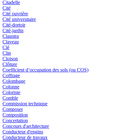
Citadelle
Cité
Cité ouvrière
Cité universitaire
Cité-dortoir
Cité-jardin
Claustra
Claveau
Clé
Clin
Cloison
Clôture
Coefficient d’occupation des sols (ou COS)
Coffrage
Colombage
Colonne
Coloriste
Comble
Commission technique
Composer
Composition
Concertation
Concours d'architecture
Conducteur d'engins
Conducteur de travaux