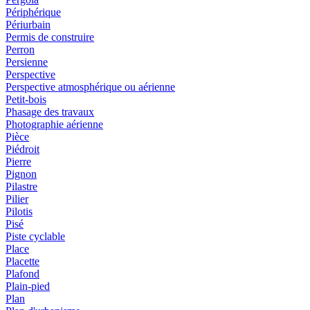
Périphérique
Périurbain
Permis de construire
Perron
Persienne
Perspective
Perspective atmosphérique ou aérienne
Petit-bois
Phasage des travaux
Photographie aérienne
Pièce
Piédroit
Pierre
Pignon
Pilastre
Pilier
Pilotis
Pisé
Piste cyclable
Place
Placette
Plafond
Plain-pied
Plan