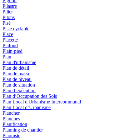
Pignon
Pilastre
Pilier
Pilotis
Pisé
Piste cyclable
Place
Placette
Plafond
Plain-pied
Plan
Plan d'urbanisme
Plan de détail
Plan de masse
Plan de niveau
Plan de situation
Plan d’exécution
Plan d’Occupation des Sols
Plan Local d'Urbanisme Intercommunal
Plan Local d’Urbanisme
Plancher
Planches
Planification
Planning de chantier
Plaquiste