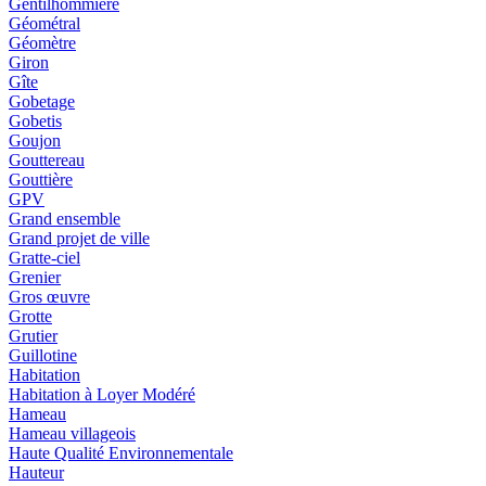
Gentilhommière
Géométral
Géomètre
Giron
Gîte
Gobetage
Gobetis
Goujon
Gouttereau
Gouttière
GPV
Grand ensemble
Grand projet de ville
Gratte-ciel
Grenier
Gros œuvre
Grotte
Grutier
Guillotine
Habitation
Habitation à Loyer Modéré
Hameau
Hameau villageois
Haute Qualité Environnementale
Hauteur