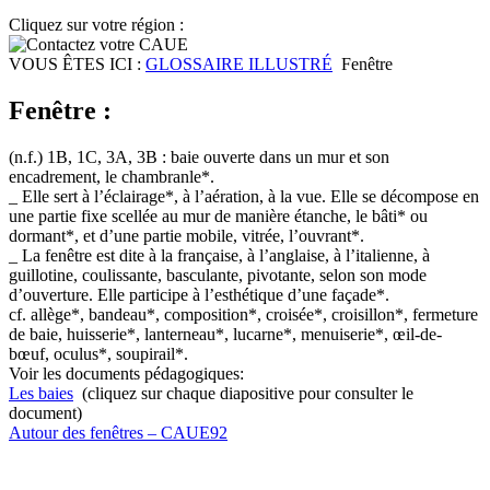
Cliquez sur votre région :
VOUS ÊTES ICI :
GLOSSAIRE ILLUSTRÉ
Fenêtre
Fenêtre :
(n.f.) 1B, 1C, 3A, 3B : baie ouverte dans un mur et son
encadrement, le chambranle*.
_ Elle sert à l’éclairage*, à l’aération, à la vue. Elle se décompose en
une partie fixe scellée au mur de manière étanche, le bâti* ou
dormant*, et d’une partie mobile, vitrée, l’ouvrant*.
_ La fenêtre est dite à la française, à l’anglaise, à l’italienne, à
guillotine, coulissante, basculante, pivotante, selon son mode
d’ouverture. Elle participe à l’esthétique d’une façade*.
cf. allège*, bandeau*, composition*, croisée*, croisillon*, fermeture
de baie, huisserie*, lanterneau*, lucarne*, menuiserie*, œil-de-
bœuf, oculus*, soupirail*.
Voir les documents pédagogiques:
Les baies
(cliquez sur chaque diapositive pour consulter le
document)
Autour des fenêtres – CAUE92