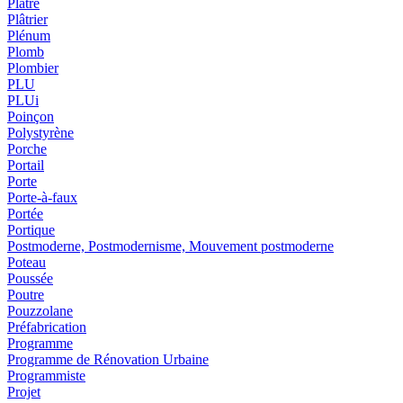
Plâtre
Plâtrier
Plénum
Plomb
Plombier
PLU
PLUi
Poinçon
Polystyrène
Porche
Portail
Porte
Porte-à-faux
Portée
Portique
Postmoderne, Postmodernisme, Mouvement postmoderne
Poteau
Poussée
Poutre
Pouzzolane
Préfabrication
Programme
Programme de Rénovation Urbaine
Programmiste
Projet