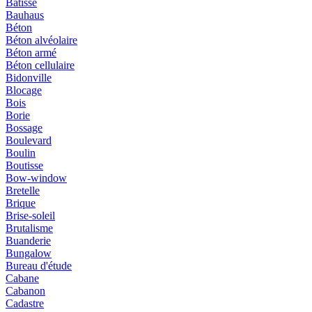
Bâtisse
Bauhaus
Béton
Béton alvéolaire
Béton armé
Béton cellulaire
Bidonville
Blocage
Bois
Borie
Bossage
Boulevard
Boulin
Boutisse
Bow-window
Bretelle
Brique
Brise-soleil
Brutalisme
Buanderie
Bungalow
Bureau d'étude
Cabane
Cabanon
Cadastre