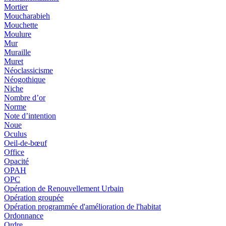
Mortier
Moucharabieh
Mouchette
Moulure
Mur
Muraille
Muret
Néoclassicisme
Néogothique
Niche
Nombre d’or
Norme
Note d’intention
Noue
Oculus
Oeil-de-bœuf
Office
Opacité
OPAH
OPC
Opération de Renouvellement Urbain
Opération groupée
Opération programmée d'amélioration de l'habitat
Ordonnance
Ordre