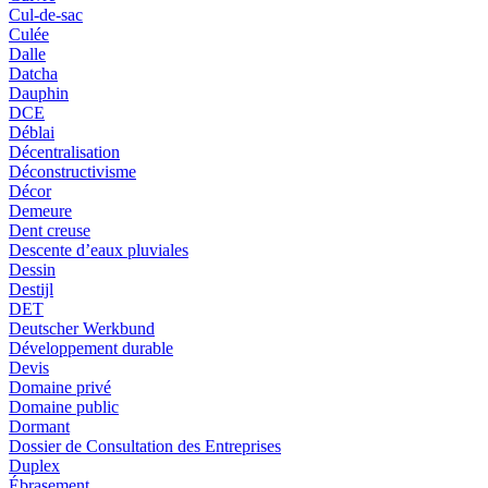
Cul-de-sac
Culée
Dalle
Datcha
Dauphin
DCE
Déblai
Décentralisation
Déconstructivisme
Décor
Demeure
Dent creuse
Descente d’eaux pluviales
Dessin
Destijl
DET
Deutscher Werkbund
Développement durable
Devis
Domaine privé
Domaine public
Dormant
Dossier de Consultation des Entreprises
Duplex
Ébrasement