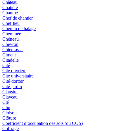
Château
Chatière
Chaume
Chef de chantier
Chef-lieu
Chemin de halage
Cheminée
Chéneau
Chevron
Chien-assis
Ciment
Citadelle
Cité
Cité ouvrière
Cité universitaire
Cité-dortoir
Cité-jardin
Claustra
Claveau
Clé
Clin
Cloison
Clôture
Coefficient d’occupation des sols (ou COS)
Coffrage