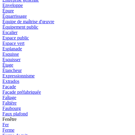
Enveloppe
Épure
Équarrissage
Équipe de maîtrise d'œuvre
Équipement public
Escalier
Espace public
Espace vert
Esplanade
Esquisse
Esquisser
Étage
Étancheur
Expressionnisme
Extrados
Façade
Façade préfabriquée
Faîtage
Faîtière
Faubourg
Faux plafond
Fenêtre
Fer
Ferme