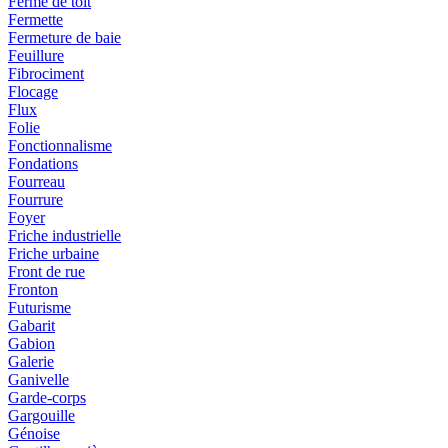
Ferme de toit
Fermette
Fermeture de baie
Feuillure
Fibrociment
Flocage
Flux
Folie
Fonctionnalisme
Fondations
Fourreau
Fourrure
Foyer
Friche industrielle
Friche urbaine
Front de rue
Fronton
Futurisme
Gabarit
Gabion
Galerie
Ganivelle
Garde-corps
Gargouille
Génoise