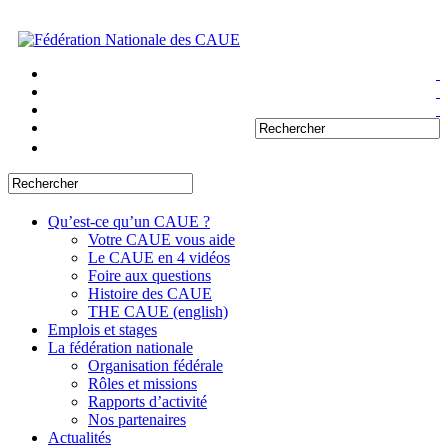
Qu’est-ce qu’un CAUE ?
Votre CAUE vous aide
Le CAUE en 4 vidéos
Foire aux questions
Histoire des CAUE
THE CAUE (english)
Emplois et stages
La fédération nationale
Organisation fédérale
Rôles et missions
Rapports d’activité
Nos partenaires
Actualités