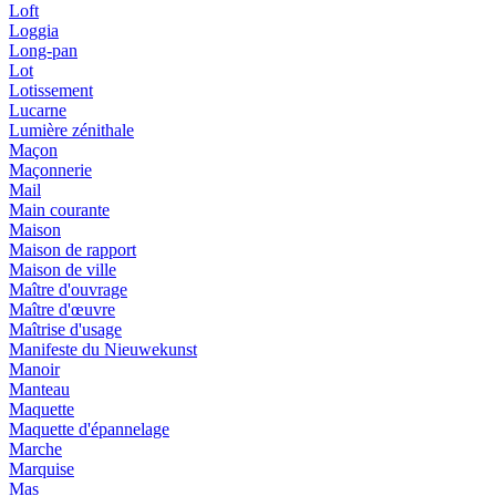
Loft
Loggia
Long-pan
Lot
Lotissement
Lucarne
Lumière zénithale
Maçon
Maçonnerie
Mail
Main courante
Maison
Maison de rapport
Maison de ville
Maître d'ouvrage
Maître d'œuvre
Maîtrise d'usage
Manifeste du Nieuwekunst
Manoir
Manteau
Maquette
Maquette d'épannelage
Marche
Marquise
Mas