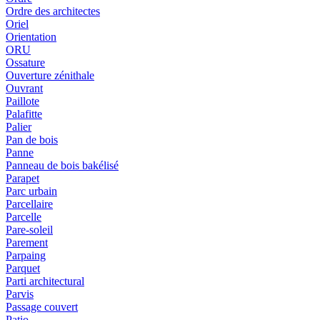
Ordre des architectes
Oriel
Orientation
ORU
Ossature
Ouverture zénithale
Ouvrant
Paillote
Palafitte
Palier
Pan de bois
Panne
Panneau de bois bakélisé
Parapet
Parc urbain
Parcellaire
Parcelle
Pare-soleil
Parement
Parpaing
Parquet
Parti architectural
Parvis
Passage couvert
Patio