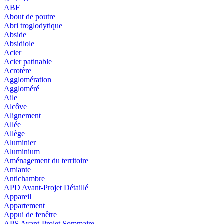
ABF
About de poutre
Abri troglodytique
Abside
Absidiole
Acier
Acier patinable
Acrotère
Agglomération
Aggloméré
Aile
Alcôve
Alignement
Allée
Allège
Aluminier
Aluminium
Aménagement du territoire
Amiante
Antichambre
APD Avant-Projet Détaillé
Appareil
Appartement
Appui de fenêtre
APS Avant-Projet Sommaire