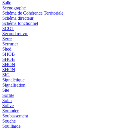
Salle
Scénographe
Schéma de Cohérence Territoriale
Schéma directeur
Schéma fonctionnel
SCOT
Second œuvre
Serre
Serrurier
Shed
SHOB
SHOB
SHON
SHON
SIG
Signalétique
Signalisation
Site
Soffite
Solin
Solive
Sommier
Soubassement
Souche
Souillarde