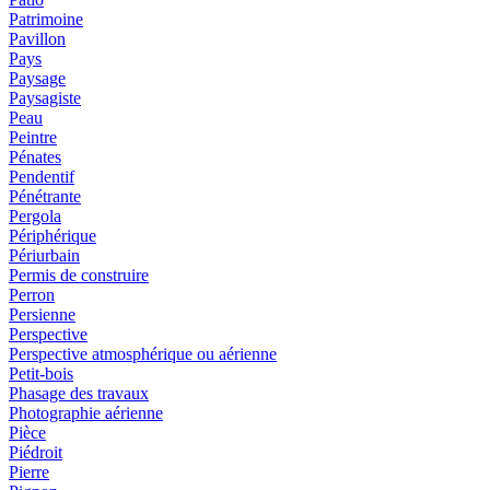
Patrimoine
Pavillon
Pays
Paysage
Paysagiste
Peau
Peintre
Pénates
Pendentif
Pénétrante
Pergola
Périphérique
Périurbain
Permis de construire
Perron
Persienne
Perspective
Perspective atmosphérique ou aérienne
Petit-bois
Phasage des travaux
Photographie aérienne
Pièce
Piédroit
Pierre