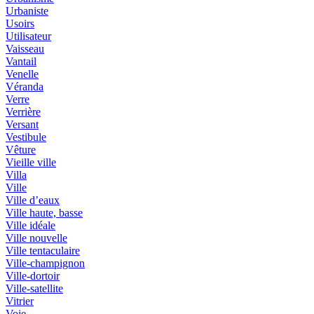
Urbaniste
Usoirs
Utilisateur
Vaisseau
Vantail
Venelle
Véranda
Verre
Verrière
Versant
Vestibule
Vêture
Vieille ville
Villa
Ville
Ville d’eaux
Ville haute, basse
Ville idéale
Ville nouvelle
Ville tentaculaire
Ville-champignon
Ville-dortoir
Ville-satellite
Vitrier
Voie