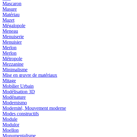
Mascaron
Masure
Matériau
Mazet
Mégalopole
Meneau
Menuiserie
Menuisier
Merlon
Merlon
Métropole
Mezzanine
Minimalisme
Mise en œuvre de matériaux
Mitage
Mobilier Urbain
Modélisation 3D
Modénature
Modernismo
Modernité, Mouvement moderne
Modes constructifs
Module
Modulor
Moellon
Monumentalisme