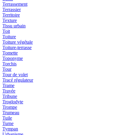
Terrassement
Terrassier
Territoire
Texture
Tissu urbain
Toit
Toiture
Toiture végétale
Toiture-terrasse
Tomette
Toponyme
Torchis
Tour
Tour de volet
Tracé régulateur
Trame
Travée
Tribune
Troglodyte
Trompe
Trumeau
Tuile
Turne
Tympan
Urbanisme