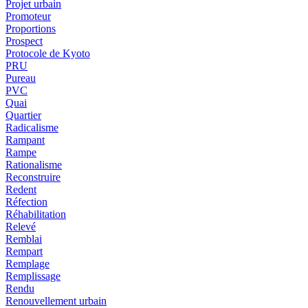
Projet urbain
Promoteur
Proportions
Prospect
Protocole de Kyoto
PRU
Pureau
PVC
Quai
Quartier
Radicalisme
Rampant
Rampe
Rationalisme
Reconstruire
Redent
Réfection
Réhabilitation
Relevé
Remblai
Rempart
Remplage
Remplissage
Rendu
Renouvellement urbain