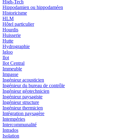
High-Tech
Hippodamien ou hippodaméen
Historicisme
HLM
Hôtel particulier
Hourdis
Huisserie
Hutte
Hydrographie
Igloo
Ilot
Ilot Central
Immeuble
Impasse
Ingénieur acousticien
Ingénieur du bureau de contrôle
Ingénieur géotechnicien
Ingénieur paysagiste
Ingénieur structure
Ingénieur thermicien
Intégration paysagère
Intempéries
Intercommunalité
Intrados
Isolation