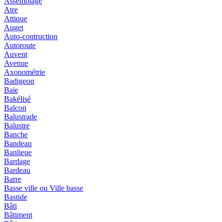
Assemblage
Atre
Attique
Auget
Auto-contruction
Autoroute
Auvent
Avenue
Axonométrie
Badigeon
Baie
Bakélisé
Balcon
Balustrade
Balustre
Banche
Bandeau
Banlieue
Bardage
Bardeau
Barre
Basse ville ou Ville basse
Bastide
Bâti
Bâtiment