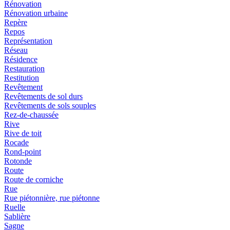
Rénovation
Rénovation urbaine
Repère
Repos
Représentation
Réseau
Résidence
Restauration
Restitution
Revêtement
Revêtements de sol durs
Revêtements de sols souples
Rez-de-chaussée
Rive
Rive de toit
Rocade
Rond-point
Rotonde
Route
Route de corniche
Rue
Rue piétonnière, rue piétonne
Ruelle
Sablière
Sagne