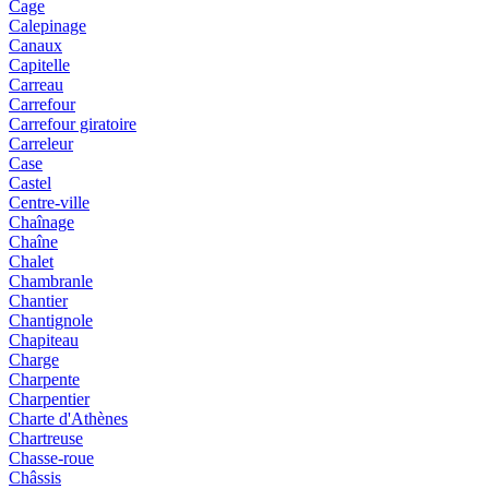
Cage
Calepinage
Canaux
Capitelle
Carreau
Carrefour
Carrefour giratoire
Carreleur
Case
Castel
Centre-ville
Chaînage
Chaîne
Chalet
Chambranle
Chantier
Chantignole
Chapiteau
Charge
Charpente
Charpentier
Charte d'Athènes
Chartreuse
Chasse-roue
Châssis