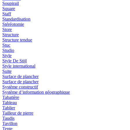
Soupirail
Square
Staff
Standardisation
Stéréotomie
Store
Structure
Structure tendue
Stuc
Studio
Style
Style De Stijl
Style international
Suite
Surface de plancher
Surface de plancher
Système constructif
Système d’information géographique
Tabatière
Tableau
Tablier
Tailleur de pierre
Taudis
Tavillon
Tente