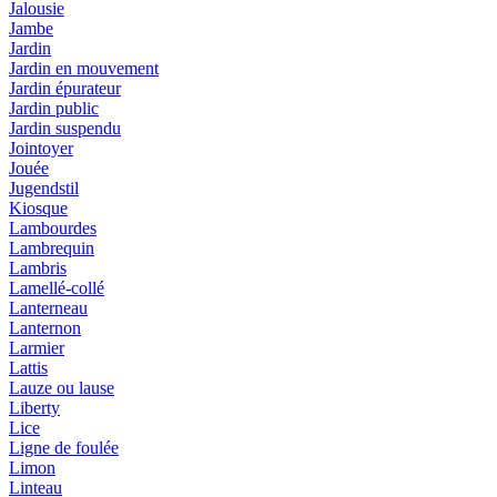
Jalousie
Jambe
Jardin
Jardin en mouvement
Jardin épurateur
Jardin public
Jardin suspendu
Jointoyer
Jouée
Jugendstil
Kiosque
Lambourdes
Lambrequin
Lambris
Lamellé-collé
Lanterneau
Lanternon
Larmier
Lattis
Lauze ou lause
Liberty
Lice
Ligne de foulée
Limon
Linteau