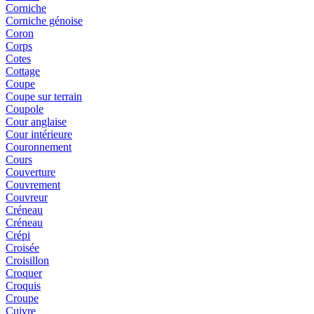
Corniche
Corniche génoise
Coron
Corps
Cotes
Cottage
Coupe
Coupe sur terrain
Coupole
Cour anglaise
Cour intérieure
Couronnement
Cours
Couverture
Couvrement
Couvreur
Créneau
Créneau
Crépi
Croisée
Croisillon
Croquer
Croquis
Croupe
Cuivre