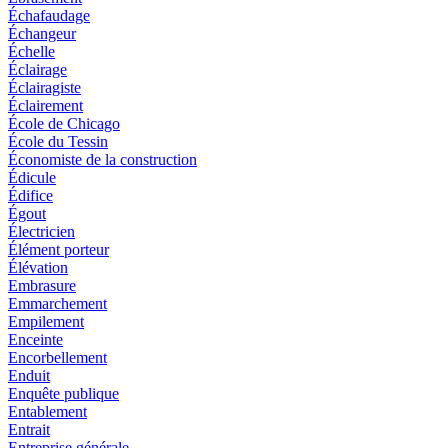
Échafaudage
Échangeur
Échelle
Éclairage
Éclairagiste
Éclairement
École de Chicago
École du Tessin
Économiste de la construction
Édicule
Édifice
Égout
Électricien
Élément porteur
Élévation
Embrasure
Emmarchement
Empilement
Enceinte
Encorbellement
Enduit
Enquête publique
Entablement
Entrait
Entreprise générale