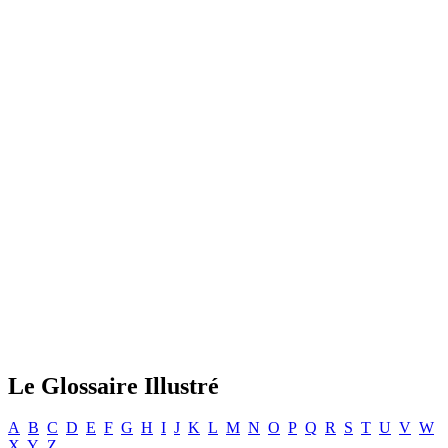
Le Glossaire Illustré
A
B
C
D
E
F
G
H
I
J
K
L
M
N
O
P
Q
R
S
T
U
V
W
X
Y
Z