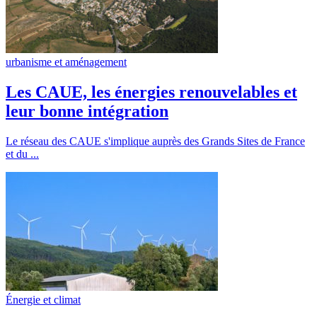
urbanisme et aménagement
Les CAUE, les énergies renouvelables et
leur bonne intégration
Le réseau des CAUE s'implique auprès des Grands Sites de France
et du ...
Énergie et climat