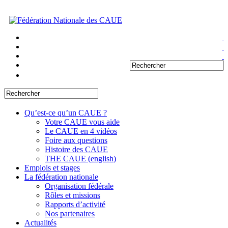
Qu’est-ce qu’un CAUE ?
Votre CAUE vous aide
Le CAUE en 4 vidéos
Foire aux questions
Histoire des CAUE
THE CAUE (english)
Emplois et stages
La fédération nationale
Organisation fédérale
Rôles et missions
Rapports d’activité
Nos partenaires
Actualités