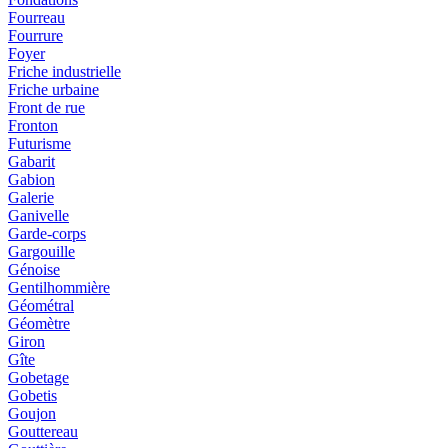
Fourreau
Fourrure
Foyer
Friche industrielle
Friche urbaine
Front de rue
Fronton
Futurisme
Gabarit
Gabion
Galerie
Ganivelle
Garde-corps
Gargouille
Génoise
Gentilhommière
Géométral
Géomètre
Giron
Gîte
Gobetage
Gobetis
Goujon
Gouttereau