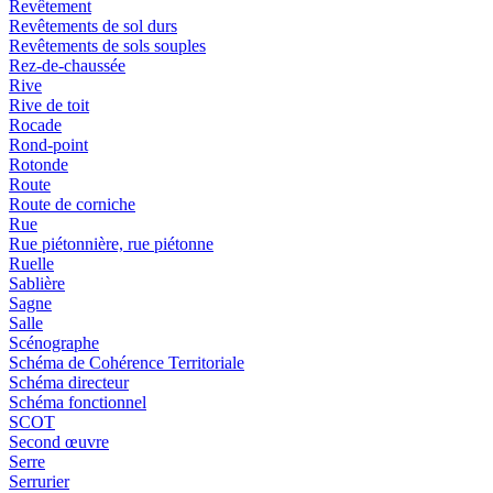
Revêtement
Revêtements de sol durs
Revêtements de sols souples
Rez-de-chaussée
Rive
Rive de toit
Rocade
Rond-point
Rotonde
Route
Route de corniche
Rue
Rue piétonnière, rue piétonne
Ruelle
Sablière
Sagne
Salle
Scénographe
Schéma de Cohérence Territoriale
Schéma directeur
Schéma fonctionnel
SCOT
Second œuvre
Serre
Serrurier