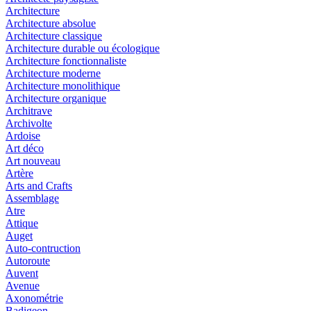
Architecture
Architecture absolue
Architecture classique
Architecture durable ou écologique
Architecture fonctionnaliste
Architecture moderne
Architecture monolithique
Architecture organique
Architrave
Archivolte
Ardoise
Art déco
Art nouveau
Artère
Arts and Crafts
Assemblage
Atre
Attique
Auget
Auto-contruction
Autoroute
Auvent
Avenue
Axonométrie
Badigeon