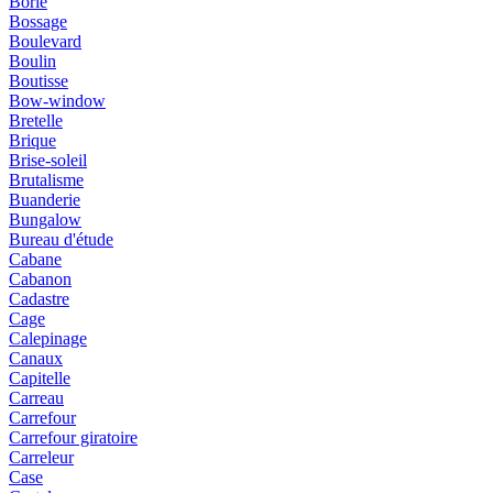
Borie
Bossage
Boulevard
Boulin
Boutisse
Bow-window
Bretelle
Brique
Brise-soleil
Brutalisme
Buanderie
Bungalow
Bureau d'étude
Cabane
Cabanon
Cadastre
Cage
Calepinage
Canaux
Capitelle
Carreau
Carrefour
Carrefour giratoire
Carreleur
Case