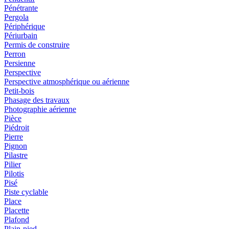
Pénétrante
Pergola
Périphérique
Périurbain
Permis de construire
Perron
Persienne
Perspective
Perspective atmosphérique ou aérienne
Petit-bois
Phasage des travaux
Photographie aérienne
Pièce
Piédroit
Pierre
Pignon
Pilastre
Pilier
Pilotis
Pisé
Piste cyclable
Place
Placette
Plafond
Plain-pied