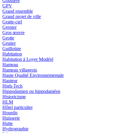
Gouttière
GPV
Grand ensemble
Grand projet de ville
Gratte-ciel
Grenier
Gros œuvre
Grotte
Grutier
Guillotine
Habitation
Habitation à Loyer Modéré
Hameau
Hameau villageois
Haute Qualité Environnementale
Hauteur
High-Tech
Hippodamien ou hippodaméen
Historicisme
HLM
Hôtel particulier
Hourdis
Huisserie
Hutte
Hydrographie