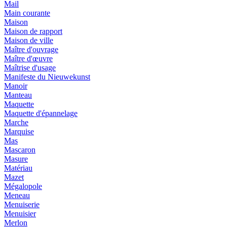
Mail
Main courante
Maison
Maison de rapport
Maison de ville
Maître d'ouvrage
Maître d'œuvre
Maîtrise d'usage
Manifeste du Nieuwekunst
Manoir
Manteau
Maquette
Maquette d'épannelage
Marche
Marquise
Mas
Mascaron
Masure
Matériau
Mazet
Mégalopole
Meneau
Menuiserie
Menuisier
Merlon