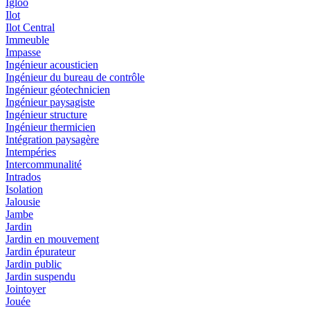
Igloo
Ilot
Ilot Central
Immeuble
Impasse
Ingénieur acousticien
Ingénieur du bureau de contrôle
Ingénieur géotechnicien
Ingénieur paysagiste
Ingénieur structure
Ingénieur thermicien
Intégration paysagère
Intempéries
Intercommunalité
Intrados
Isolation
Jalousie
Jambe
Jardin
Jardin en mouvement
Jardin épurateur
Jardin public
Jardin suspendu
Jointoyer
Jouée