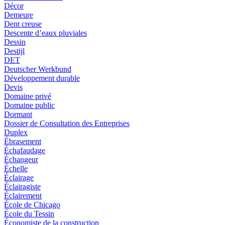
Décor
Demeure
Dent creuse
Descente d’eaux pluviales
Dessin
Destijl
DET
Deutscher Werkbund
Développement durable
Devis
Domaine privé
Domaine public
Dormant
Dossier de Consultation des Entreprises
Duplex
Ébrasement
Échafaudage
Échangeur
Échelle
Éclairage
Éclairagiste
Éclairement
École de Chicago
École du Tessin
Économiste de la construction