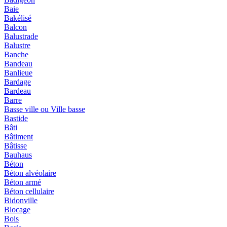
Baie
Bakélisé
Balcon
Balustrade
Balustre
Banche
Bandeau
Banlieue
Bardage
Bardeau
Barre
Basse ville ou Ville basse
Bastide
Bâti
Bâtiment
Bâtisse
Bauhaus
Béton
Béton alvéolaire
Béton armé
Béton cellulaire
Bidonville
Blocage
Bois