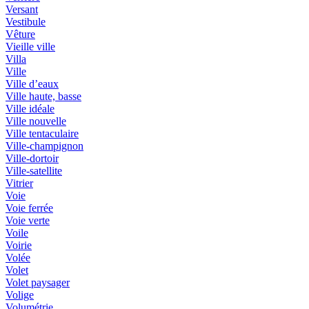
Versant
Vestibule
Vêture
Vieille ville
Villa
Ville
Ville d’eaux
Ville haute, basse
Ville idéale
Ville nouvelle
Ville tentaculaire
Ville-champignon
Ville-dortoir
Ville-satellite
Vitrier
Voie
Voie ferrée
Voie verte
Voile
Voirie
Volée
Volet
Volet paysager
Volige
Volumétrie