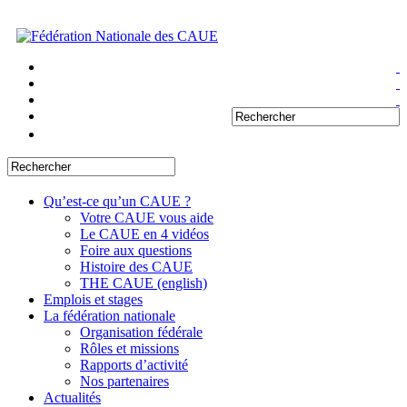
Qu’est-ce qu’un CAUE ?
Votre CAUE vous aide
Le CAUE en 4 vidéos
Foire aux questions
Histoire des CAUE
THE CAUE (english)
Emplois et stages
La fédération nationale
Organisation fédérale
Rôles et missions
Rapports d’activité
Nos partenaires
Actualités