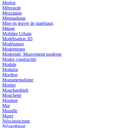
Merlon
Métropole
Mezzanine
Minimalisme
Mise en œuvre de matériaux
Mitage
Mobilier Urbain
Modélisation 3D
Modénature
Modernismo
Modernité, Mouvement moderne
Modes constructifs
Module
Modulor
Moellon
Monumentalisme
Mortier
Moucharabieh
Mouchette
Moulure
Mur
Muraille
Muret
Néoclassicisme
Néogothique