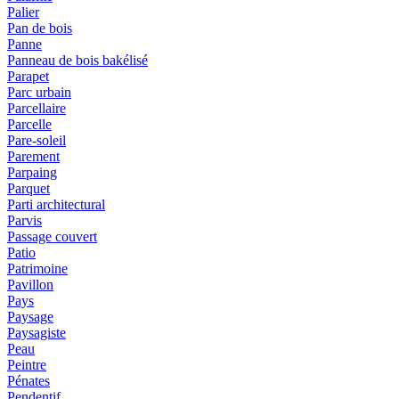
Palier
Pan de bois
Panne
Panneau de bois bakélisé
Parapet
Parc urbain
Parcellaire
Parcelle
Pare-soleil
Parement
Parpaing
Parquet
Parti architectural
Parvis
Passage couvert
Patio
Patrimoine
Pavillon
Pays
Paysage
Paysagiste
Peau
Peintre
Pénates
Pendentif