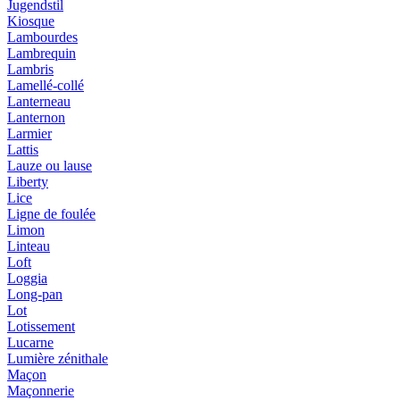
Jugendstil
Kiosque
Lambourdes
Lambrequin
Lambris
Lamellé-collé
Lanterneau
Lanternon
Larmier
Lattis
Lauze ou lause
Liberty
Lice
Ligne de foulée
Limon
Linteau
Loft
Loggia
Long-pan
Lot
Lotissement
Lucarne
Lumière zénithale
Maçon
Maçonnerie