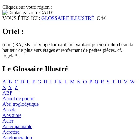
Cliquez sur votre région :
VOUS ÊTES ICI :
GLOSSAIRE ILLUSTRÉ
Oriel
Oriel :
(n.m.) 3A, 3B : ouvrage formant un avant-corps en surplomb sur la
hauteur de plusieurs étages et renfermant de petites pièces. cf.
loggia*.
Le Glossaire Illustré
A
B
C
D
E
F
G
H
I
J
K
L
M
N
O
P
Q
R
S
T
U
V
W
X
Y
Z
ABF
About de poutre
Abri troglodytique
Abside
Absidiole
Acier
Acier patinable
Acrotère
Agglomération