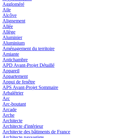
Aggloméré
Aile
Alcôve
Alignement
Allée
Allège
Aluminier
Aluminium
Aménagement du territoire
Amiante
Antichambre
APD Avant-Projet Détaillé
Appareil
Appartement
Appui de fenêtre
APS Avant-Projet Sommaire
Arbalétrier
Arc
Arc-boutant
Arcade
Arche
Architecte
Architecte d'intérieur
Architecte des bâtiments de France
Architecte paysagiste