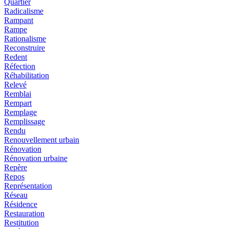
Quartier
Radicalisme
Rampant
Rampe
Rationalisme
Reconstruire
Redent
Réfection
Réhabilitation
Relevé
Remblai
Rempart
Remplage
Remplissage
Rendu
Renouvellement urbain
Rénovation
Rénovation urbaine
Repère
Repos
Représentation
Réseau
Résidence
Restauration
Restitution