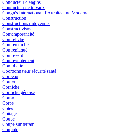
Conducteur d'engins
Conducteur de travaux
Congrès International d’Architecture Moderne
Construction
Constructions mitoyennes
Constructivisme
Contemporanéité
Contrefiche
Contremarche
Contreplaqué
Contrevent
Contreventement
Conurbation
Coordonnateur sécurité santé
Corbeau
Cordon
Corniche
Corniche génoise
Coron
Corps
Cotes
Cottage
Coupe
Coupe sur terrain
Coupole