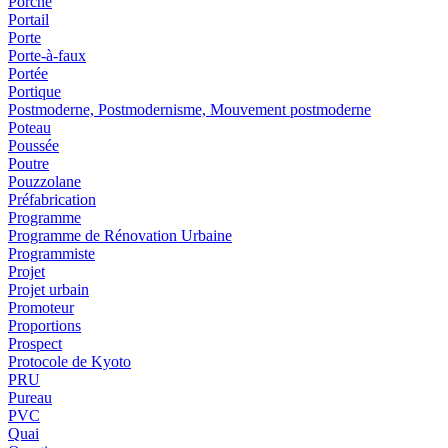
Porche
Portail
Porte
Porte-à-faux
Portée
Portique
Postmoderne, Postmodernisme, Mouvement postmoderne
Poteau
Poussée
Poutre
Pouzzolane
Préfabrication
Programme
Programme de Rénovation Urbaine
Programmiste
Projet
Projet urbain
Promoteur
Proportions
Prospect
Protocole de Kyoto
PRU
Pureau
PVC
Quai