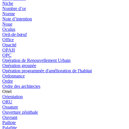
Niche
Nombre d’or
Norme
Note d’intention
Noue
Oculus
Oeil-de-bœuf
Office
Opacité
OPAH
OPC
Opération de Renouvellement Urbain
Opération groupée
Opération programmée d'amélioration de l'habitat
Ordonnance
Ordre
Ordre des architectes
Oriel
Orientation
ORU
Ossature
Ouverture zénithale
Ouvrant
Paillote
Palafitte