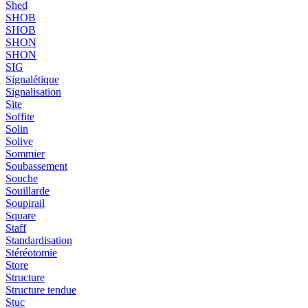
Shed
SHOB
SHOB
SHON
SHON
SIG
Signalétique
Signalisation
Site
Soffite
Solin
Solive
Sommier
Soubassement
Souche
Souillarde
Soupirail
Square
Staff
Standardisation
Stéréotomie
Store
Structure
Structure tendue
Stuc