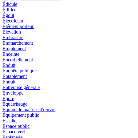
Édicule
Édifice
Égout
Électricien
Élément porteur
Élévation
Embrasure
Emmarchement
Empilement
Enceinte
Encorbellement
Enduit
Enquête publique
Entablement
Entrait
Entreprise générale
Enveloppe
Épure
Équarrissage
Équipe de maîtrise d'œuvre
Équipement public
Escalier
Espace public
Espace vert
Esplanade