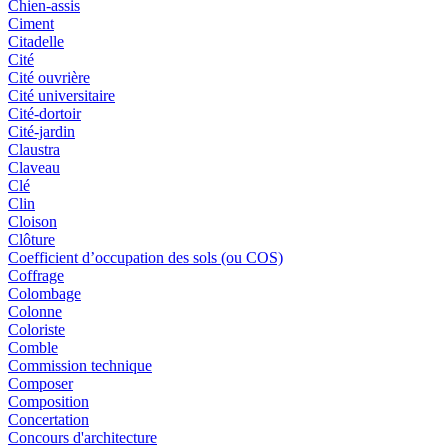
Chien-assis
Ciment
Citadelle
Cité
Cité ouvrière
Cité universitaire
Cité-dortoir
Cité-jardin
Claustra
Claveau
Clé
Clin
Cloison
Clôture
Coefficient d’occupation des sols (ou COS)
Coffrage
Colombage
Colonne
Coloriste
Comble
Commission technique
Composer
Composition
Concertation
Concours d'architecture