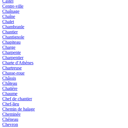
Castel
Centre-ville
Chaînage
Chaîne
Chalet
Chambranle
Chantier
Chantignole
Chapiteau
Charge
Charpente
Charpentier
Charte d'Athènes
Chartreuse
Chasse-roue
Châssis
Château
Chatière
Chaume
Chef de chantier
Chef-lieu
Chemin de halage
Cheminée
Chéneau
Chevron