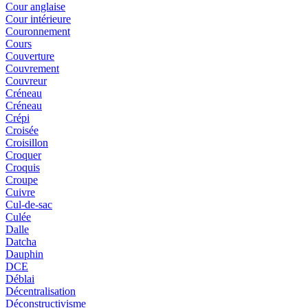
Cour anglaise
Cour intérieure
Couronnement
Cours
Couverture
Couvrement
Couvreur
Créneau
Créneau
Crépi
Croisée
Croisillon
Croquer
Croquis
Croupe
Cuivre
Cul-de-sac
Culée
Dalle
Datcha
Dauphin
DCE
Déblai
Décentralisation
Déconstructivisme