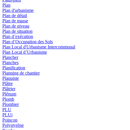
Plan
Plan d'urbanisme
Plan de détail
Plan de masse
Plan de niveau
Plan de situation
Plan d’exécution
Plan d’Occupation des Sols
Plan Local d'Urbanisme Intercommunal
Plan Local d’Urbanisme
Plancher
Planches
Planification
Planning de chantier
Plaquiste
Plâtre
Plâtrier
Plénum
Plomb
Plombier
PLU
PLUi
Poinçon
Polystyrène