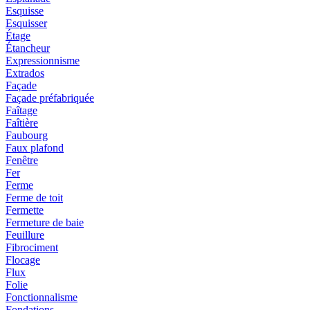
Esquisse
Esquisser
Étage
Étancheur
Expressionnisme
Extrados
Façade
Façade préfabriquée
Faîtage
Faîtière
Faubourg
Faux plafond
Fenêtre
Fer
Ferme
Ferme de toit
Fermette
Fermeture de baie
Feuillure
Fibrociment
Flocage
Flux
Folie
Fonctionnalisme
Fondations