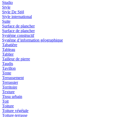
Studio
Style
Style De Stijl
Style international
Suite
Surface de plancher
Surface de plancher
Système constructif
Système d’information géographique
Tabatière
Tableau
Tablier
Tailleur de pierre
Taudis
Tavillon
Tente
Terrassement
Terrassier
Territoire
Texture
Tissu urbain
Toit
Toiture
Toiture végétale
Toiture-terrasse