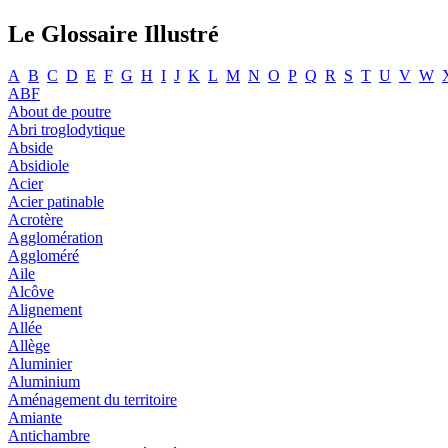
Le Glossaire Illustré
A
B
C
D
E
F
G
H
I
J
K
L
M
N
O
P
Q
R
S
T
U
V
W
ABF
About de poutre
Abri troglodytique
Abside
Absidiole
Acier
Acier patinable
Acrotère
Agglomération
Aggloméré
Aile
Alcôve
Alignement
Allée
Allège
Aluminier
Aluminium
Aménagement du territoire
Amiante
Antichambre