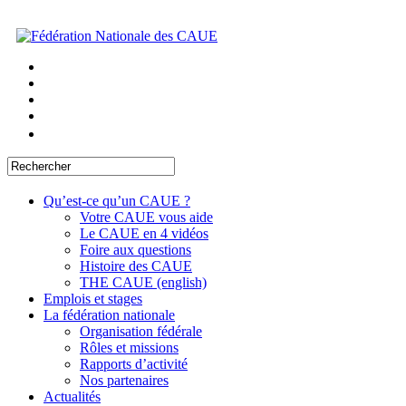
Qu’est-ce qu’un CAUE ?
Votre CAUE vous aide
Le CAUE en 4 vidéos
Foire aux questions
Histoire des CAUE
THE CAUE (english)
Emplois et stages
La fédération nationale
Organisation fédérale
Rôles et missions
Rapports d’activité
Nos partenaires
Actualités