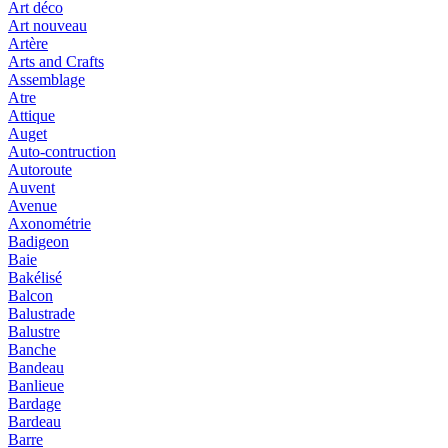
Art déco
Art nouveau
Artère
Arts and Crafts
Assemblage
Atre
Attique
Auget
Auto-contruction
Autoroute
Auvent
Avenue
Axonométrie
Badigeon
Baie
Bakélisé
Balcon
Balustrade
Balustre
Banche
Bandeau
Banlieue
Bardage
Bardeau
Barre