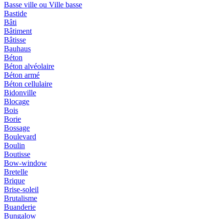
Basse ville ou Ville basse
Bastide
Bâti
Bâtiment
Bâtisse
Bauhaus
Béton
Béton alvéolaire
Béton armé
Béton cellulaire
Bidonville
Blocage
Bois
Borie
Bossage
Boulevard
Boulin
Boutisse
Bow-window
Bretelle
Brique
Brise-soleil
Brutalisme
Buanderie
Bungalow