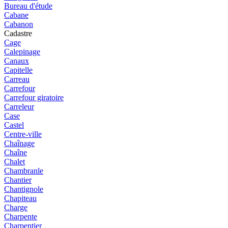
Bureau d'étude
Cabane
Cabanon
Cadastre
Cage
Calepinage
Canaux
Capitelle
Carreau
Carrefour
Carrefour giratoire
Carreleur
Case
Castel
Centre-ville
Chaînage
Chaîne
Chalet
Chambranle
Chantier
Chantignole
Chapiteau
Charge
Charpente
Charpentier