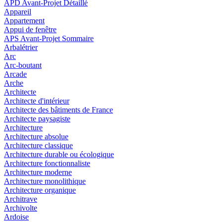
APD Avant-Projet Détaillé
Appareil
Appartement
Appui de fenêtre
APS Avant-Projet Sommaire
Arbalétrier
Arc
Arc-boutant
Arcade
Arche
Architecte
Architecte d'intérieur
Architecte des bâtiments de France
Architecte paysagiste
Architecture
Architecture absolue
Architecture classique
Architecture durable ou écologique
Architecture fonctionnaliste
Architecture moderne
Architecture monolithique
Architecture organique
Architrave
Archivolte
Ardoise