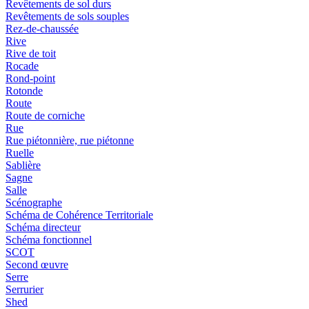
Revêtements de sol durs
Revêtements de sols souples
Rez-de-chaussée
Rive
Rive de toit
Rocade
Rond-point
Rotonde
Route
Route de corniche
Rue
Rue piétonnière, rue piétonne
Ruelle
Sablière
Sagne
Salle
Scénographe
Schéma de Cohérence Territoriale
Schéma directeur
Schéma fonctionnel
SCOT
Second œuvre
Serre
Serrurier
Shed