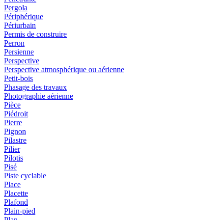
Pergola
Périphérique
Périurbain
Permis de construire
Perron
Persienne
Perspective
Perspective atmosphérique ou aérienne
Petit-bois
Phasage des travaux
Photographie aérienne
Pièce
Piédroit
Pierre
Pignon
Pilastre
Pilier
Pilotis
Pisé
Piste cyclable
Place
Placette
Plafond
Plain-pied
Plan