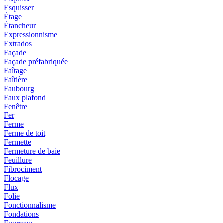
Esquisser
Étage
Étancheur
Expressionnisme
Extrados
Façade
Façade préfabriquée
Faîtage
Faîtière
Faubourg
Faux plafond
Fenêtre
Fer
Ferme
Ferme de toit
Fermette
Fermeture de baie
Feuillure
Fibrociment
Flocage
Flux
Folie
Fonctionnalisme
Fondations
Fourreau