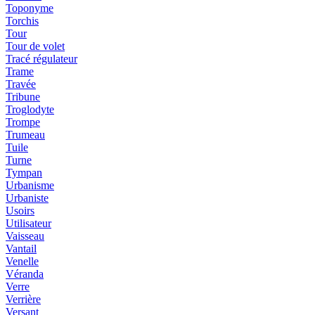
Toponyme
Torchis
Tour
Tour de volet
Tracé régulateur
Trame
Travée
Tribune
Troglodyte
Trompe
Trumeau
Tuile
Turne
Tympan
Urbanisme
Urbaniste
Usoirs
Utilisateur
Vaisseau
Vantail
Venelle
Véranda
Verre
Verrière
Versant