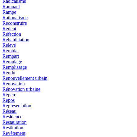
Radicalisme
Rampant
Rampe
Rationalisme
Reconstruire
Redent
Réfection
Réhabilitation
Relevé
Remblai
Rempart
Remplage
Remplissage
Rendu
Renouvellement urbain
Rénovation
Rénovation urbaine
Repère
Repos
Représentation
Réseau
Résidence
Restauration
Restitution
Revêtement