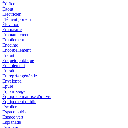
Édifice
Égout
Électricien
Élément porteur
Élévation
Embrasure
Emmarchement
Empilement
Enceinte
Encorbellement
Enduit
Enquête publique
Entablement
Entrait
Entreprise générale
Enveloppe
Épure
Équarrissage
Équipe de maîtrise d'œuvre
Équipement public
Escalier
Espace public
Espace vert
Esplanade
Esquisse