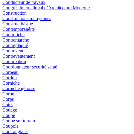
Conducteur de travaux
Congrès International d’Architecture Moderne
Construction
Constructions mitoyennes
Constructivisme
Contemporanéité
Contrefiche
Contremarche
Contreplaqué
Contrevent
Contreventement
Conurbation
Coordonnateur sécurité santé
Corbeau
Cordon
Corniche
Corniche génoise
Coron
Corps
Cotes
Cottage
Coupe
Coupe sur terrain
Coupole
Cour anglaise