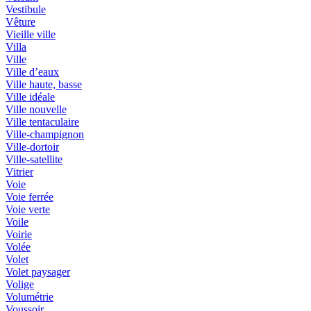
Vestibule
Vêture
Vieille ville
Villa
Ville
Ville d’eaux
Ville haute, basse
Ville idéale
Ville nouvelle
Ville tentaculaire
Ville-champignon
Ville-dortoir
Ville-satellite
Vitrier
Voie
Voie ferrée
Voie verte
Voile
Voirie
Volée
Volet
Volet paysager
Volige
Volumétrie
Voussoir