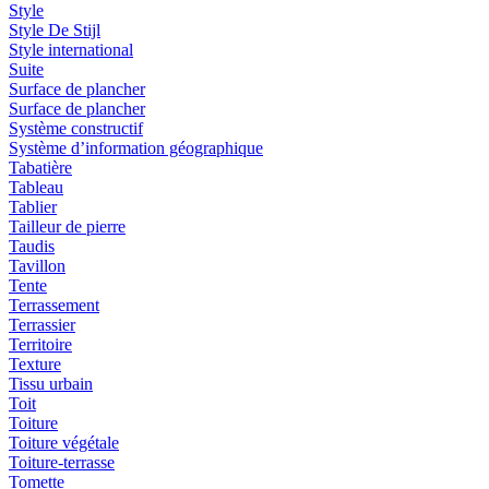
Style
Style De Stijl
Style international
Suite
Surface de plancher
Surface de plancher
Système constructif
Système d’information géographique
Tabatière
Tableau
Tablier
Tailleur de pierre
Taudis
Tavillon
Tente
Terrassement
Terrassier
Territoire
Texture
Tissu urbain
Toit
Toiture
Toiture végétale
Toiture-terrasse
Tomette