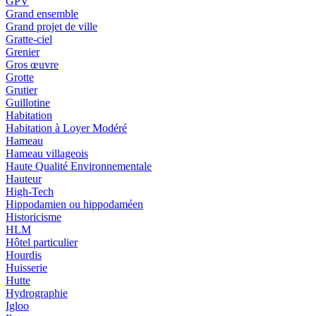
GPV
Grand ensemble
Grand projet de ville
Gratte-ciel
Grenier
Gros œuvre
Grotte
Grutier
Guillotine
Habitation
Habitation à Loyer Modéré
Hameau
Hameau villageois
Haute Qualité Environnementale
Hauteur
High-Tech
Hippodamien ou hippodaméen
Historicisme
HLM
Hôtel particulier
Hourdis
Huisserie
Hutte
Hydrographie
Igloo