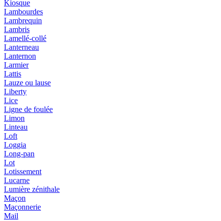
Kiosque
Lambourdes
Lambrequin
Lambris
Lamellé-collé
Lanterneau
Lanternon
Larmier
Lattis
Lauze ou lause
Liberty
Lice
Ligne de foulée
Limon
Linteau
Loft
Loggia
Long-pan
Lot
Lotissement
Lucarne
Lumière zénithale
Maçon
Maçonnerie
Mail