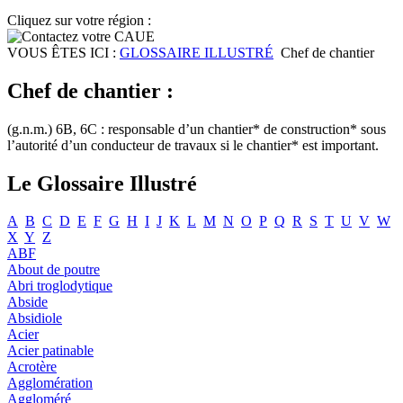
Cliquez sur votre région :
VOUS ÊTES ICI :
GLOSSAIRE ILLUSTRÉ
Chef de chantier
Chef de chantier :
(g.n.m.) 6B, 6C : responsable d’un chantier* de construction* sous
l’autorité d’un conducteur de travaux si le chantier* est important.
Le Glossaire Illustré
A
B
C
D
E
F
G
H
I
J
K
L
M
N
O
P
Q
R
S
T
U
V
W
X
Y
Z
ABF
About de poutre
Abri troglodytique
Abside
Absidiole
Acier
Acier patinable
Acrotère
Agglomération
Aggloméré