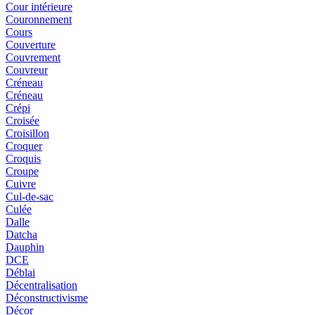
Cour intérieure
Couronnement
Cours
Couverture
Couvrement
Couvreur
Créneau
Créneau
Crépi
Croisée
Croisillon
Croquer
Croquis
Croupe
Cuivre
Cul-de-sac
Culée
Dalle
Datcha
Dauphin
DCE
Déblai
Décentralisation
Déconstructivisme
Décor