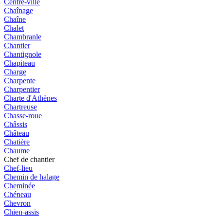
Centre-ville
Chaînage
Chaîne
Chalet
Chambranle
Chantier
Chantignole
Chapiteau
Charge
Charpente
Charpentier
Charte d'Athènes
Chartreuse
Chasse-roue
Châssis
Château
Chatière
Chaume
Chef de chantier
Chef-lieu
Chemin de halage
Cheminée
Chéneau
Chevron
Chien-assis