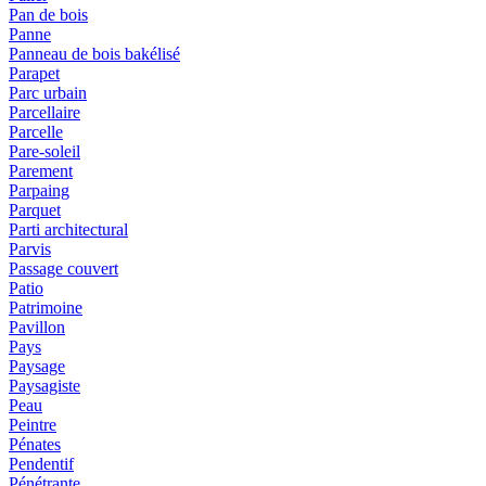
Pan de bois
Panne
Panneau de bois bakélisé
Parapet
Parc urbain
Parcellaire
Parcelle
Pare-soleil
Parement
Parpaing
Parquet
Parti architectural
Parvis
Passage couvert
Patio
Patrimoine
Pavillon
Pays
Paysage
Paysagiste
Peau
Peintre
Pénates
Pendentif
Pénétrante