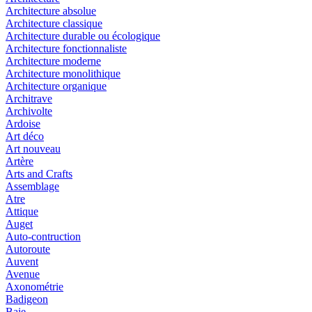
Architecture absolue
Architecture classique
Architecture durable ou écologique
Architecture fonctionnaliste
Architecture moderne
Architecture monolithique
Architecture organique
Architrave
Archivolte
Ardoise
Art déco
Art nouveau
Artère
Arts and Crafts
Assemblage
Atre
Attique
Auget
Auto-contruction
Autoroute
Auvent
Avenue
Axonométrie
Badigeon
Baie