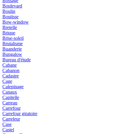
Bossage
Boulevard
Boulin
Boutisse
Bow-window
Bretelle
Brique
Brise-soleil
Brutalisme
Buanderie
Bungalow
Bureau d'étude
Cabane
Cabanon
Cadastre
Cage
Calepinage
Canaux
Capitelle
Carreau
Carrefour
Carrefour giratoire
Carreleur
Case
Castel