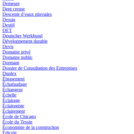
Demeure
Dent creuse
Descente d’eaux pluviales
Dessin
Destijl
DET
Deutscher Werkbund
Développement durable
Devis
Domaine privé
Domaine public
Dormant
Dossier de Consultation des Entreprises
Duplex
Ébrasement
Échafaudage
Échangeur
Échelle
Éclairage
Éclairagiste
Éclairement
École de Chicago
École du Tessin
Économiste de la construction
Édicule