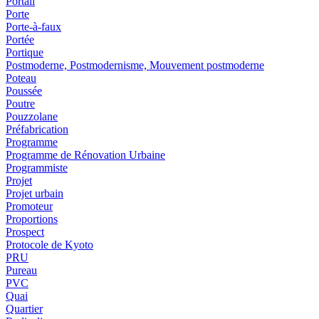
Portail
Porte
Porte-à-faux
Portée
Portique
Postmoderne, Postmodernisme, Mouvement postmoderne
Poteau
Poussée
Poutre
Pouzzolane
Préfabrication
Programme
Programme de Rénovation Urbaine
Programmiste
Projet
Projet urbain
Promoteur
Proportions
Prospect
Protocole de Kyoto
PRU
Pureau
PVC
Quai
Quartier