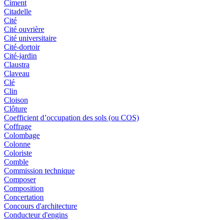
Ciment
Citadelle
Cité
Cité ouvrière
Cité universitaire
Cité-dortoir
Cité-jardin
Claustra
Claveau
Clé
Clin
Cloison
Clôture
Coefficient d’occupation des sols (ou COS)
Coffrage
Colombage
Colonne
Coloriste
Comble
Commission technique
Composer
Composition
Concertation
Concours d'architecture
Conducteur d'engins