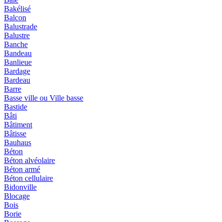
Bakélisé
Balcon
Balustrade
Balustre
Banche
Bandeau
Banlieue
Bardage
Bardeau
Barre
Basse ville ou Ville basse
Bastide
Bâti
Bâtiment
Bâtisse
Bauhaus
Béton
Béton alvéolaire
Béton armé
Béton cellulaire
Bidonville
Blocage
Bois
Borie