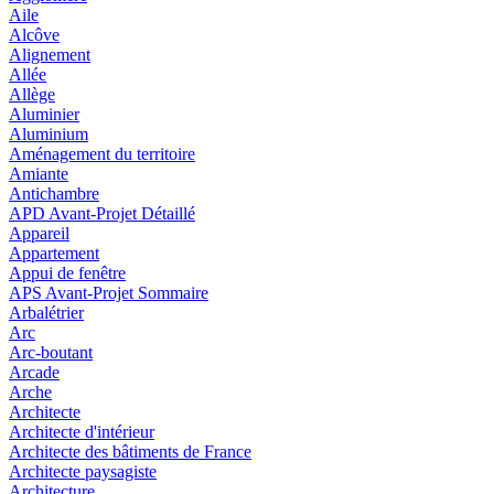
Aile
Alcôve
Alignement
Allée
Allège
Aluminier
Aluminium
Aménagement du territoire
Amiante
Antichambre
APD Avant-Projet Détaillé
Appareil
Appartement
Appui de fenêtre
APS Avant-Projet Sommaire
Arbalétrier
Arc
Arc-boutant
Arcade
Arche
Architecte
Architecte d'intérieur
Architecte des bâtiments de France
Architecte paysagiste
Architecture