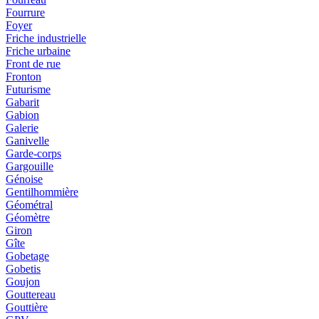
Fourrure
Foyer
Friche industrielle
Friche urbaine
Front de rue
Fronton
Futurisme
Gabarit
Gabion
Galerie
Ganivelle
Garde-corps
Gargouille
Génoise
Gentilhommière
Géométral
Géomètre
Giron
Gîte
Gobetage
Gobetis
Goujon
Gouttereau
Gouttière