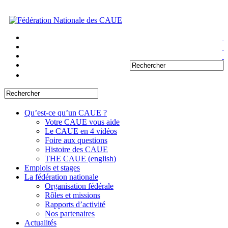
Qu’est-ce qu’un CAUE ?
Votre CAUE vous aide
Le CAUE en 4 vidéos
Foire aux questions
Histoire des CAUE
THE CAUE (english)
Emplois et stages
La fédération nationale
Organisation fédérale
Rôles et missions
Rapports d’activité
Nos partenaires
Actualités