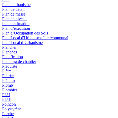
Plan d'urbanisme
Plan de détail
Plan de masse
Plan de niveau
Plan de situation
Plan d’exécution
Plan d’Occupation des Sols
Plan Local d'Urbanisme Intercommunal
Plan Local d’Urbanisme
Plancher
Planches
Planification
Planning de chantier
Plaquiste
Plâtre
Plâtrier
Plénum
Plomb
Plombier
PLU
PLUi
Poinçon
Polystyrène
Porche