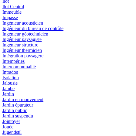
Ilot
Ilot Central
Immeuble
Impasse
Ingénieur acousticien
Ingénieur du bureau de contrôle
Ingénieur géotechnicien
Ingénieur paysagiste
Ingénieur structure
Ingénieur thermicien
Intégration paysagère
Intempéries
Intercommunalité
Intrados
Isolation
Jalousie
Jambe
Jardin
Jardin en mouvement
Jardin épurateur
Jardin public
Jardin suspendu
Jointoyer
Jouée
Jugendstil