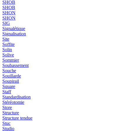
SHOB
SHOB
SHON
SHON
SIG
Signalétique
Signalisation
Site
Soffite
Solin
Solive
Sommier
Soubassement
Souche
Souillarde
Soupirail
Square
Staff
Standardisation
Stéréotomie
Store
Structure
Structure tendue
Stuc
Studio