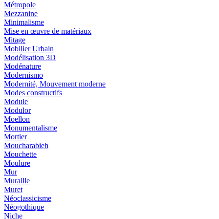
Métropole
Mezzanine
Minimalisme
Mise en œuvre de matériaux
Mitage
Mobilier Urbain
Modélisation 3D
Modénature
Modernismo
Modernité, Mouvement moderne
Modes constructifs
Module
Modulor
Moellon
Monumentalisme
Mortier
Moucharabieh
Mouchette
Moulure
Mur
Muraille
Muret
Néoclassicisme
Néogothique
Niche