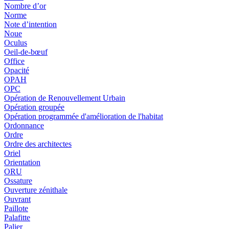
Nombre d’or
Norme
Note d’intention
Noue
Oculus
Oeil-de-bœuf
Office
Opacité
OPAH
OPC
Opération de Renouvellement Urbain
Opération groupée
Opération programmée d'amélioration de l'habitat
Ordonnance
Ordre
Ordre des architectes
Oriel
Orientation
ORU
Ossature
Ouverture zénithale
Ouvrant
Paillote
Palafitte
Palier