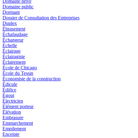
Domaine privé
Domaine public
Dormant
Dossier de Consultation des Entreprises
Duplex
Ébrasement
Échafaudage
Échangeur
Échelle
Éclairage
Éclairagiste
Éclairement
École de Chicago
École du Tessin
Économiste de la construction
Édicule
Édifice
Égout
Électricien
Élément porteur
Élévation
Embrasure
Emmarchement
Empilement
Enceinte