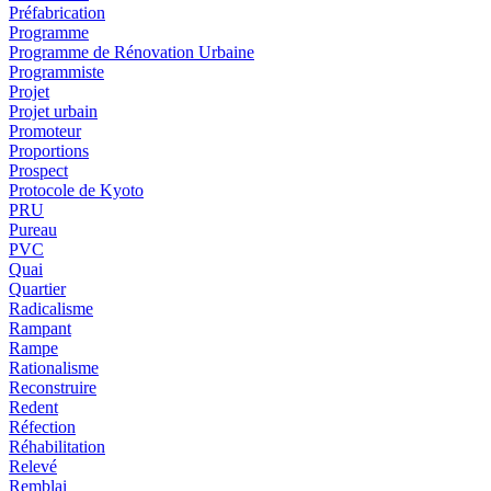
Préfabrication
Programme
Programme de Rénovation Urbaine
Programmiste
Projet
Projet urbain
Promoteur
Proportions
Prospect
Protocole de Kyoto
PRU
Pureau
PVC
Quai
Quartier
Radicalisme
Rampant
Rampe
Rationalisme
Reconstruire
Redent
Réfection
Réhabilitation
Relevé
Remblai