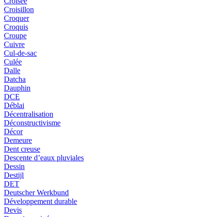
Croisée
Croisillon
Croquer
Croquis
Croupe
Cuivre
Cul-de-sac
Culée
Dalle
Datcha
Dauphin
DCE
Déblai
Décentralisation
Déconstructivisme
Décor
Demeure
Dent creuse
Descente d’eaux pluviales
Dessin
Destijl
DET
Deutscher Werkbund
Développement durable
Devis