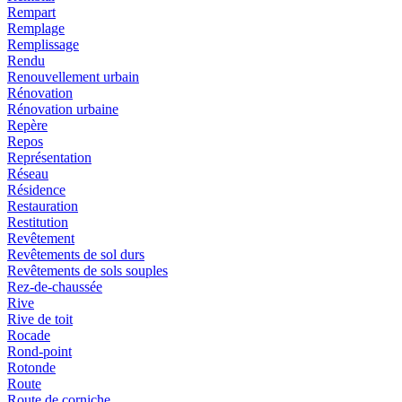
Rempart
Remplage
Remplissage
Rendu
Renouvellement urbain
Rénovation
Rénovation urbaine
Repère
Repos
Représentation
Réseau
Résidence
Restauration
Restitution
Revêtement
Revêtements de sol durs
Revêtements de sols souples
Rez-de-chaussée
Rive
Rive de toit
Rocade
Rond-point
Rotonde
Route
Route de corniche