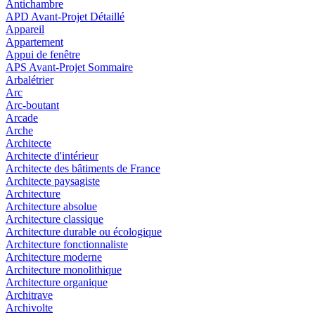
Antichambre
APD Avant-Projet Détaillé
Appareil
Appartement
Appui de fenêtre
APS Avant-Projet Sommaire
Arbalétrier
Arc
Arc-boutant
Arcade
Arche
Architecte
Architecte d'intérieur
Architecte des bâtiments de France
Architecte paysagiste
Architecture
Architecture absolue
Architecture classique
Architecture durable ou écologique
Architecture fonctionnaliste
Architecture moderne
Architecture monolithique
Architecture organique
Architrave
Archivolte