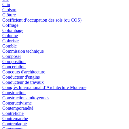
Clin
Cloison
Clôture
Coefficient d’occupation des sols (ou COS)
Coffrage
Colombage
Colonne
Coloriste
Comble
Commission technique
Composer
Composition
Concertation
Concours d'architecture
Conducteur d'engins
Conducteur de travaux
Congrès International d’Architecture Moderne
Construction
Constructions mitoyennes
Constructivisme
Contemporanéité
Contrefiche
Contremarche
Contreplaqué
Contrevent