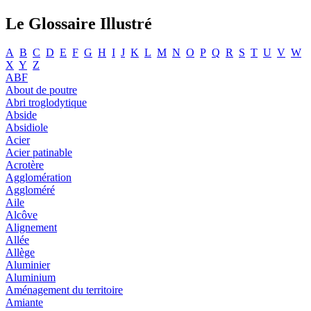
Le Glossaire Illustré
A
B
C
D
E
F
G
H
I
J
K
L
M
N
O
P
Q
R
S
T
U
V
W
X
Y
Z
ABF
About de poutre
Abri troglodytique
Abside
Absidiole
Acier
Acier patinable
Acrotère
Agglomération
Aggloméré
Aile
Alcôve
Alignement
Allée
Allège
Aluminier
Aluminium
Aménagement du territoire
Amiante