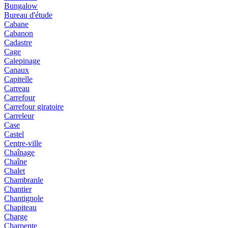
Bungalow
Bureau d'étude
Cabane
Cabanon
Cadastre
Cage
Calepinage
Canaux
Capitelle
Carreau
Carrefour
Carrefour giratoire
Carreleur
Case
Castel
Centre-ville
Chaînage
Chaîne
Chalet
Chambranle
Chantier
Chantignole
Chapiteau
Charge
Charpente