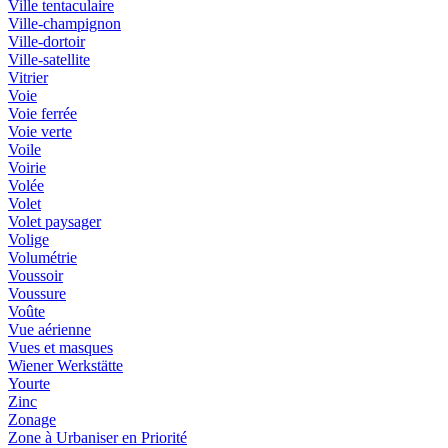
Ville tentaculaire
Ville-champignon
Ville-dortoir
Ville-satellite
Vitrier
Voie
Voie ferrée
Voie verte
Voile
Voirie
Volée
Volet
Volet paysager
Volige
Volumétrie
Voussoir
Voussure
Voûte
Vue aérienne
Vues et masques
Wiener Werkstätte
Yourte
Zinc
Zonage
Zone à Urbaniser en Priorité