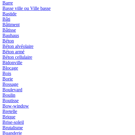
Barre
Basse ville ou Ville basse
Bastide
Bâti
Bâtiment
Bâtisse
Bauhaus
Béton
Béton alvéolaire
Béton armé
Béton cellulaire
Bidonville
Blocage
Bois
Borie
Bossage
Boulevard
Boulin
Boutisse
Bow-window
Bretelle
Brique
Brise-soleil
Brutalisme
Buanderie