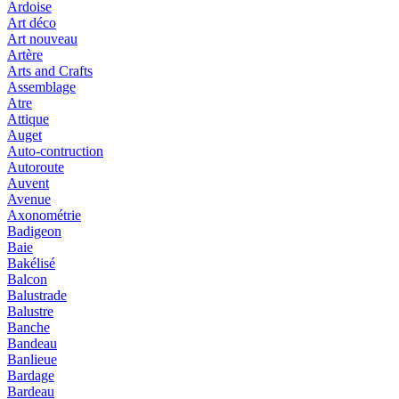
Ardoise
Art déco
Art nouveau
Artère
Arts and Crafts
Assemblage
Atre
Attique
Auget
Auto-contruction
Autoroute
Auvent
Avenue
Axonométrie
Badigeon
Baie
Bakélisé
Balcon
Balustrade
Balustre
Banche
Bandeau
Banlieue
Bardage
Bardeau