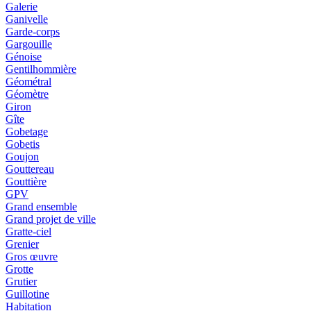
Galerie
Ganivelle
Garde-corps
Gargouille
Génoise
Gentilhommière
Géométral
Géomètre
Giron
Gîte
Gobetage
Gobetis
Goujon
Gouttereau
Gouttière
GPV
Grand ensemble
Grand projet de ville
Gratte-ciel
Grenier
Gros œuvre
Grotte
Grutier
Guillotine
Habitation