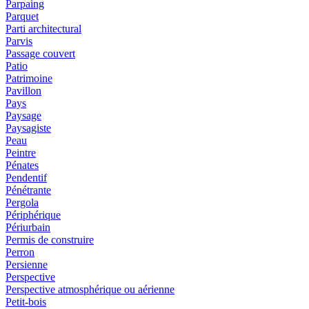
Parpaing
Parquet
Parti architectural
Parvis
Passage couvert
Patio
Patrimoine
Pavillon
Pays
Paysage
Paysagiste
Peau
Peintre
Pénates
Pendentif
Pénétrante
Pergola
Périphérique
Périurbain
Permis de construire
Perron
Persienne
Perspective
Perspective atmosphérique ou aérienne
Petit-bois