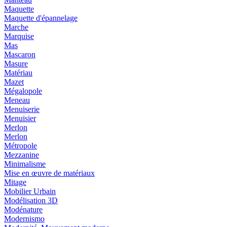
Maquette
Maquette d'épannelage
Marche
Marquise
Mas
Mascaron
Masure
Matériau
Mazet
Mégalopole
Meneau
Menuiserie
Menuisier
Merlon
Merlon
Métropole
Mezzanine
Minimalisme
Mise en œuvre de matériaux
Mitage
Mobilier Urbain
Modélisation 3D
Modénature
Modernismo