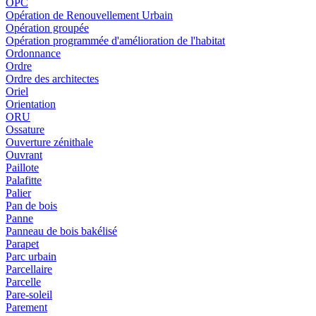
OPC
Opération de Renouvellement Urbain
Opération groupée
Opération programmée d'amélioration de l'habitat
Ordonnance
Ordre
Ordre des architectes
Oriel
Orientation
ORU
Ossature
Ouverture zénithale
Ouvrant
Paillote
Palafitte
Palier
Pan de bois
Panne
Panneau de bois bakélisé
Parapet
Parc urbain
Parcellaire
Parcelle
Pare-soleil
Parement