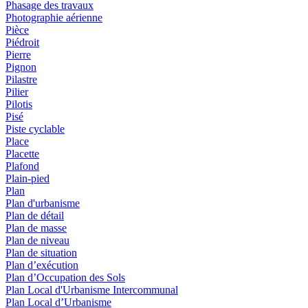
Phasage des travaux
Photographie aérienne
Pièce
Piédroit
Pierre
Pignon
Pilastre
Pilier
Pilotis
Pisé
Piste cyclable
Place
Placette
Plafond
Plain-pied
Plan
Plan d'urbanisme
Plan de détail
Plan de masse
Plan de niveau
Plan de situation
Plan d’exécution
Plan d’Occupation des Sols
Plan Local d'Urbanisme Intercommunal
Plan Local d’Urbanisme