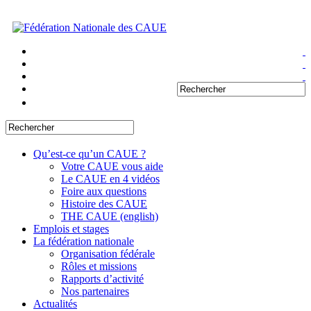
Qu’est-ce qu’un CAUE ?
Votre CAUE vous aide
Le CAUE en 4 vidéos
Foire aux questions
Histoire des CAUE
THE CAUE (english)
Emplois et stages
La fédération nationale
Organisation fédérale
Rôles et missions
Rapports d’activité
Nos partenaires
Actualités