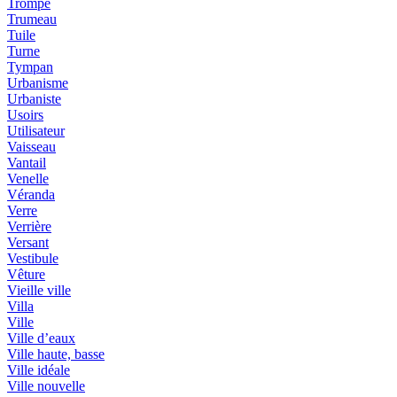
Trompe
Trumeau
Tuile
Turne
Tympan
Urbanisme
Urbaniste
Usoirs
Utilisateur
Vaisseau
Vantail
Venelle
Véranda
Verre
Verrière
Versant
Vestibule
Vêture
Vieille ville
Villa
Ville
Ville d’eaux
Ville haute, basse
Ville idéale
Ville nouvelle