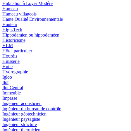
Habitation à Loyer Modéré
Hameau
Hameau villageois
Haute Qualité Environnementale
Hauteur
High-Tech
Hippodamien ou hippodaméen
Historicisme
HLM
Hôtel particulier
Hourdis
Huisserie
Hutte
Hydrographie
Igloo
Ilot
Ilot Central
Immeuble
Impasse
Ingénieur acousticien
Ingénieur du bureau de contrôle
Ingénieur géotechnicien
Ingénieur paysagiste
Ingénieur structure
Ingénieur thermicien