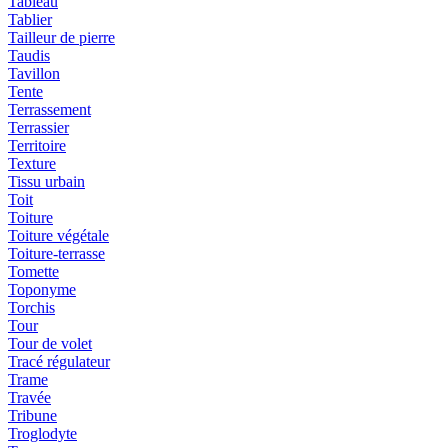
Tableau
Tablier
Tailleur de pierre
Taudis
Tavillon
Tente
Terrassement
Terrassier
Territoire
Texture
Tissu urbain
Toit
Toiture
Toiture végétale
Toiture-terrasse
Tomette
Toponyme
Torchis
Tour
Tour de volet
Tracé régulateur
Trame
Travée
Tribune
Troglodyte