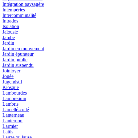
Intégration paysagère
Intempéries
Intercommunalité
Intrados
Isolation
Jalousie
Jambe
Jardin
Jardin en mouvement
Jardin épurateur
Jardin public
Jardin suspendu
Jointoyer
Jouée
Jugendstil
Kiosque
Lambourdes
Lambrequin
Lambris
Lamellé-collé
Lanterneau
Lanternon
Larmier
Lattis
Lauze ou lause