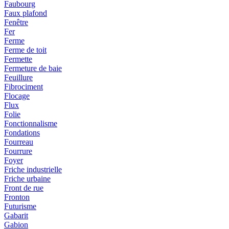
Faubourg
Faux plafond
Fenêtre
Fer
Ferme
Ferme de toit
Fermette
Fermeture de baie
Feuillure
Fibrociment
Flocage
Flux
Folie
Fonctionnalisme
Fondations
Fourreau
Fourrure
Foyer
Friche industrielle
Friche urbaine
Front de rue
Fronton
Futurisme
Gabarit
Gabion