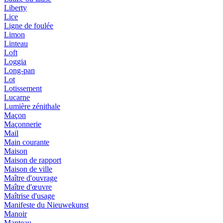
Liberty
Lice
Ligne de foulée
Limon
Linteau
Loft
Loggia
Long-pan
Lot
Lotissement
Lucarne
Lumière zénithale
Maçon
Maçonnerie
Mail
Main courante
Maison
Maison de rapport
Maison de ville
Maître d'ouvrage
Maître d'œuvre
Maîtrise d'usage
Manifeste du Nieuwekunst
Manoir
Manteau