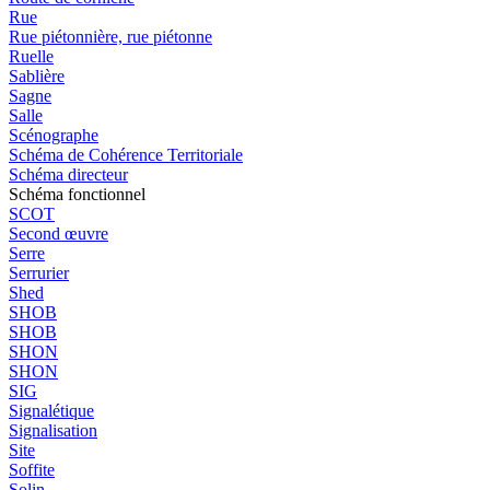
Rue
Rue piétonnière, rue piétonne
Ruelle
Sablière
Sagne
Salle
Scénographe
Schéma de Cohérence Territoriale
Schéma directeur
Schéma fonctionnel
SCOT
Second œuvre
Serre
Serrurier
Shed
SHOB
SHOB
SHON
SHON
SIG
Signalétique
Signalisation
Site
Soffite
Solin