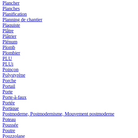
Plancher
Planches
Planification
Planning de chantier
Plaquiste
Plâtre
Plâtrier
Plénum
Plomb
Plombier
PLU
PLUi
Poinçon
Polystyrène
Porche
Portail
Porte
Porte-à-faux
Portée
Portique
Postmoderne, Postmodernisme, Mouvement postmoderne
Poteau
Poussée
Poutre
Pouzzolane