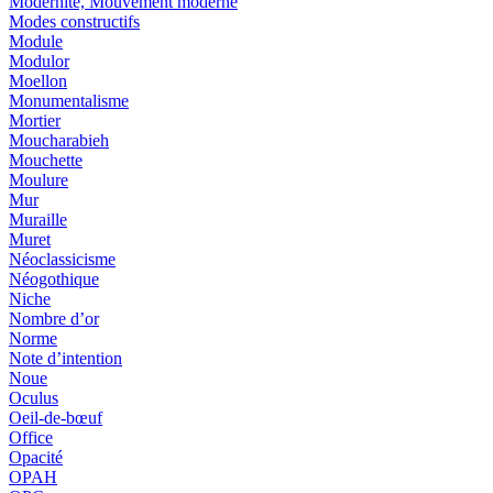
Modernité, Mouvement moderne
Modes constructifs
Module
Modulor
Moellon
Monumentalisme
Mortier
Moucharabieh
Mouchette
Moulure
Mur
Muraille
Muret
Néoclassicisme
Néogothique
Niche
Nombre d’or
Norme
Note d’intention
Noue
Oculus
Oeil-de-bœuf
Office
Opacité
OPAH