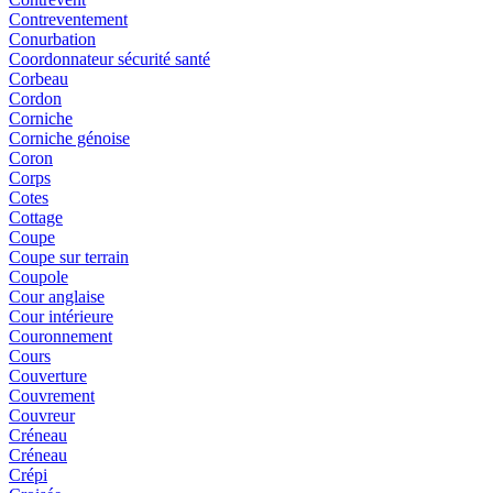
Contreventement
Conurbation
Coordonnateur sécurité santé
Corbeau
Cordon
Corniche
Corniche génoise
Coron
Corps
Cotes
Cottage
Coupe
Coupe sur terrain
Coupole
Cour anglaise
Cour intérieure
Couronnement
Cours
Couverture
Couvrement
Couvreur
Créneau
Créneau
Crépi