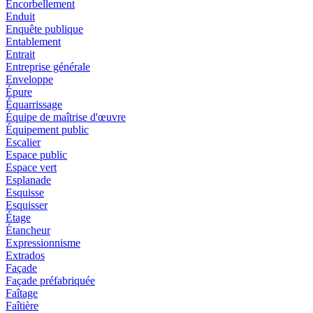
Encorbellement
Enduit
Enquête publique
Entablement
Entrait
Entreprise générale
Enveloppe
Épure
Équarrissage
Équipe de maîtrise d'œuvre
Équipement public
Escalier
Espace public
Espace vert
Esplanade
Esquisse
Esquisser
Étage
Étancheur
Expressionnisme
Extrados
Façade
Façade préfabriquée
Faîtage
Faîtière