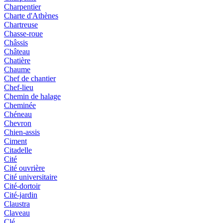
Charpentier
Charte d'Athènes
Chartreuse
Chasse-roue
Châssis
Château
Chatière
Chaume
Chef de chantier
Chef-lieu
Chemin de halage
Cheminée
Chéneau
Chevron
Chien-assis
Ciment
Citadelle
Cité
Cité ouvrière
Cité universitaire
Cité-dortoir
Cité-jardin
Claustra
Claveau
Clé