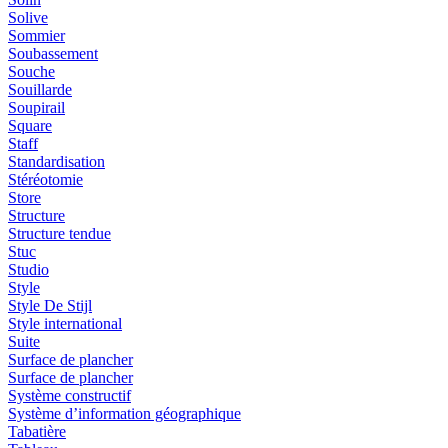
Solive
Sommier
Soubassement
Souche
Souillarde
Soupirail
Square
Staff
Standardisation
Stéréotomie
Store
Structure
Structure tendue
Stuc
Studio
Style
Style De Stijl
Style international
Suite
Surface de plancher
Surface de plancher
Système constructif
Système d’information géographique
Tabatière