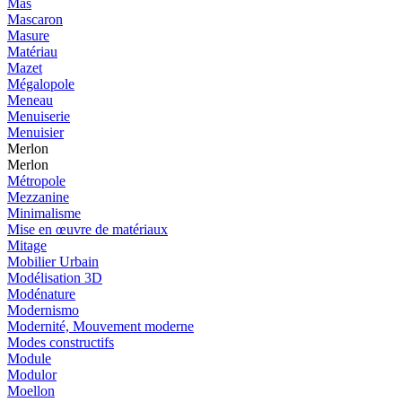
Mas
Mascaron
Masure
Matériau
Mazet
Mégalopole
Meneau
Menuiserie
Menuisier
Merlon
Merlon
Métropole
Mezzanine
Minimalisme
Mise en œuvre de matériaux
Mitage
Mobilier Urbain
Modélisation 3D
Modénature
Modernismo
Modernité, Mouvement moderne
Modes constructifs
Module
Modulor
Moellon