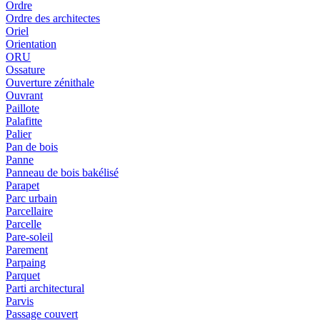
Ordre
Ordre des architectes
Oriel
Orientation
ORU
Ossature
Ouverture zénithale
Ouvrant
Paillote
Palafitte
Palier
Pan de bois
Panne
Panneau de bois bakélisé
Parapet
Parc urbain
Parcellaire
Parcelle
Pare-soleil
Parement
Parpaing
Parquet
Parti architectural
Parvis
Passage couvert