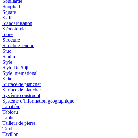
Souillarde
Soupirail
Square
Staff
Standardisation
Stéréotomie
Store
Structure
Structure tendue
Stuc
Studio
Style
Style De Stijl
Style international
Suite
Surface de plancher
Surface de plancher
Système constructif
Système d’information géographique
Tabatière
Tableau
Tablier
Tailleur de pierre
Taudis
Tavillon