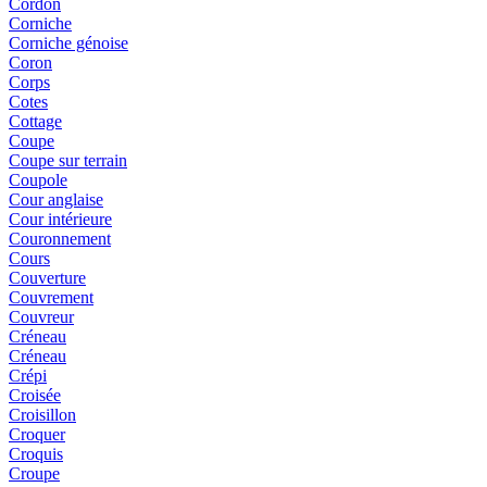
Cordon
Corniche
Corniche génoise
Coron
Corps
Cotes
Cottage
Coupe
Coupe sur terrain
Coupole
Cour anglaise
Cour intérieure
Couronnement
Cours
Couverture
Couvrement
Couvreur
Créneau
Créneau
Crépi
Croisée
Croisillon
Croquer
Croquis
Croupe