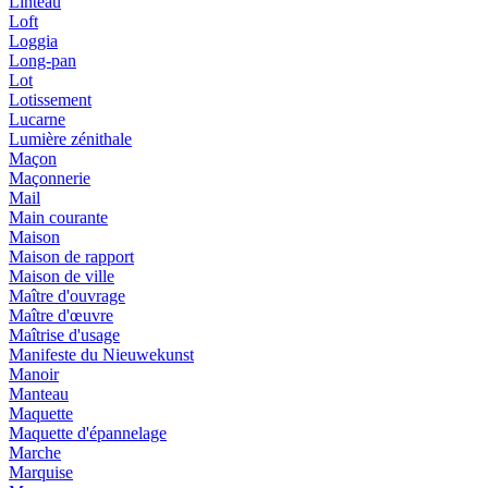
Linteau
Loft
Loggia
Long-pan
Lot
Lotissement
Lucarne
Lumière zénithale
Maçon
Maçonnerie
Mail
Main courante
Maison
Maison de rapport
Maison de ville
Maître d'ouvrage
Maître d'œuvre
Maîtrise d'usage
Manifeste du Nieuwekunst
Manoir
Manteau
Maquette
Maquette d'épannelage
Marche
Marquise