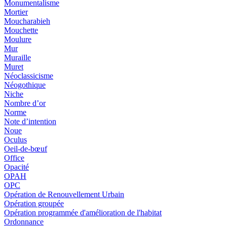
Monumentalisme
Mortier
Moucharabieh
Mouchette
Moulure
Mur
Muraille
Muret
Néoclassicisme
Néogothique
Niche
Nombre d’or
Norme
Note d’intention
Noue
Oculus
Oeil-de-bœuf
Office
Opacité
OPAH
OPC
Opération de Renouvellement Urbain
Opération groupée
Opération programmée d'amélioration de l'habitat
Ordonnance