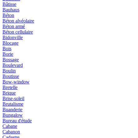
Bâtisse
Bauhaus
Béton
Béton alvéolaire
Béton armé
Béton cellulaire
Bidonville
Blocage
Bois
Borie
Bossage
Boulevard
Boulin
Boutisse
Bow-window
Bretelle
Brique
Brise-soleil
Brutalisme
Buanderie
Bungalow
Bureau d'étude
Cabane
Cabanon
Cadastre