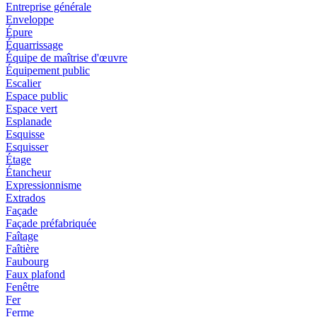
Entreprise générale
Enveloppe
Épure
Équarrissage
Équipe de maîtrise d'œuvre
Équipement public
Escalier
Espace public
Espace vert
Esplanade
Esquisse
Esquisser
Étage
Étancheur
Expressionnisme
Extrados
Façade
Façade préfabriquée
Faîtage
Faîtière
Faubourg
Faux plafond
Fenêtre
Fer
Ferme