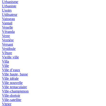
Urbanisme
Urbaniste
Usoirs
Utilisateur
Vaisseau
Vantail
Venelle
Véranda
Verre
Verrière
Versant
Vestibule
Vêture
Vieille ville
Villa
Ville
Ville d’eaux
Ville haute, basse
Ville idéale
Ville nouvelle
Ville tentaculaire
Ville-champignon
Ville-dortoir
Ville-satellite
Vitrier