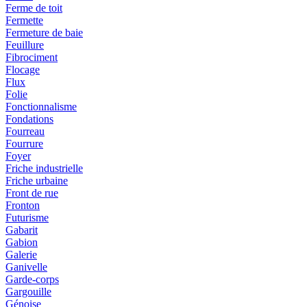
Ferme de toit
Fermette
Fermeture de baie
Feuillure
Fibrociment
Flocage
Flux
Folie
Fonctionnalisme
Fondations
Fourreau
Fourrure
Foyer
Friche industrielle
Friche urbaine
Front de rue
Fronton
Futurisme
Gabarit
Gabion
Galerie
Ganivelle
Garde-corps
Gargouille
Génoise