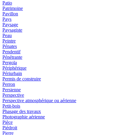
Patio
Patrimoine
Pavillon
Pays
Paysage
Paysagiste
Peau
Peintre
Pénates
Pendentif
Pénétrante
Pergola
Périphérique
Périurbain
Permis de construire
Perron
Persienne
Perspective
Perspective atmosphérique ou aérienne
Petit-bois
Phasage des travaux
Photographie aérienne
Pièce
Piédroit
Pierre