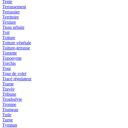
Tente
Terrassement
Terrassier
Territoire
Texture
Tissu urbain
Toit
Toiture
Toiture végétale
Toiture-terrasse
Tomette
Toponyme
Torchis
Tour
Tour de volet
Tracé régulateur
Trame
Travée
Tribune
Troglodyte
Trompe
Trumeau
Tuile
Turne
Tympan