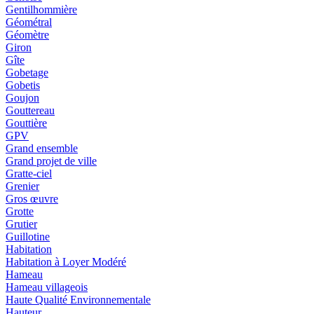
Gentilhommière
Géométral
Géomètre
Giron
Gîte
Gobetage
Gobetis
Goujon
Gouttereau
Gouttière
GPV
Grand ensemble
Grand projet de ville
Gratte-ciel
Grenier
Gros œuvre
Grotte
Grutier
Guillotine
Habitation
Habitation à Loyer Modéré
Hameau
Hameau villageois
Haute Qualité Environnementale
Hauteur