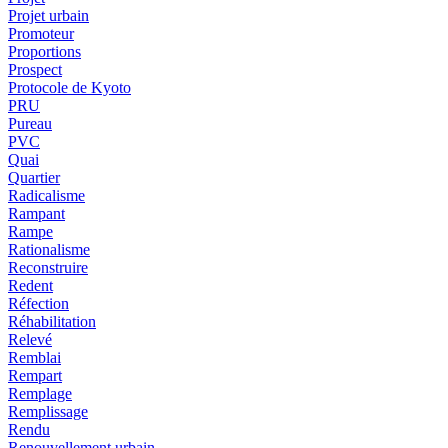
Projet urbain
Promoteur
Proportions
Prospect
Protocole de Kyoto
PRU
Pureau
PVC
Quai
Quartier
Radicalisme
Rampant
Rampe
Rationalisme
Reconstruire
Redent
Réfection
Réhabilitation
Relevé
Remblai
Rempart
Remplage
Remplissage
Rendu
Renouvellement urbain