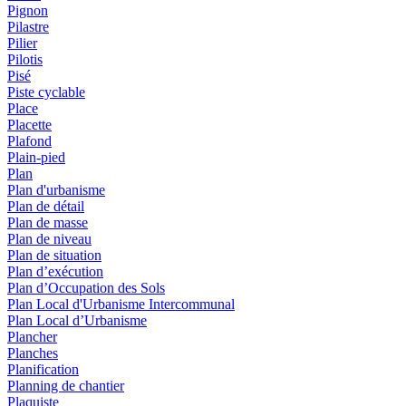
Pignon
Pilastre
Pilier
Pilotis
Pisé
Piste cyclable
Place
Placette
Plafond
Plain-pied
Plan
Plan d'urbanisme
Plan de détail
Plan de masse
Plan de niveau
Plan de situation
Plan d’exécution
Plan d’Occupation des Sols
Plan Local d'Urbanisme Intercommunal
Plan Local d’Urbanisme
Plancher
Planches
Planification
Planning de chantier
Plaquiste