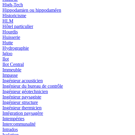
High-Tech
Hippodamien ou hippodaméen
Historicisme
HLM
Hôtel particulier
Hourdis
Huisserie
Hutte
Hydrographie
Igloo
Ilot
Ilot Central
Immeuble
Impasse
Ingénieur acousticien
Ingénieur du bureau de contrôle
Ingénieur géotechnicien
Ingénieur paysagiste
Ingénieur structure
Ingénieur thermicien
Intégration paysagère
Intempéries
Intercommunalité
Intrados
Isolation