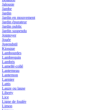
Jalousie
Jambe
Jardin
Jardin en mouvement
Jardin épurateur
Jardin public
Jardin suspendu
Jointoyer
Jouée
Jugendstil
Kiosque
Lambourdes
Lambrequin
Lambris
Lamellé-collé
Lanterneau
Lanternon
Larmier
Lattis
Lauze ou lause
Liberty
Lice
Ligne de foulée
Limon