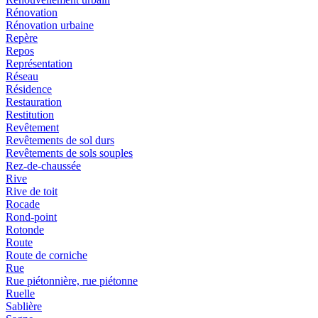
Rénovation
Rénovation urbaine
Repère
Repos
Représentation
Réseau
Résidence
Restauration
Restitution
Revêtement
Revêtements de sol durs
Revêtements de sols souples
Rez-de-chaussée
Rive
Rive de toit
Rocade
Rond-point
Rotonde
Route
Route de corniche
Rue
Rue piétonnière, rue piétonne
Ruelle
Sablière