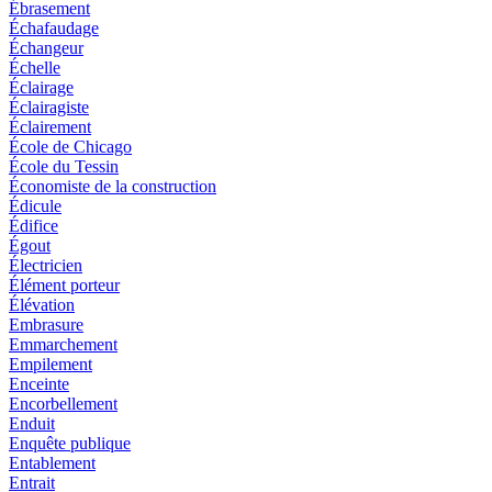
Ébrasement
Échafaudage
Échangeur
Échelle
Éclairage
Éclairagiste
Éclairement
École de Chicago
École du Tessin
Économiste de la construction
Édicule
Édifice
Égout
Électricien
Élément porteur
Élévation
Embrasure
Emmarchement
Empilement
Enceinte
Encorbellement
Enduit
Enquête publique
Entablement
Entrait