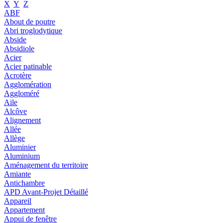
X
Y
Z
ABF
About de poutre
Abri troglodytique
Abside
Absidiole
Acier
Acier patinable
Acrotère
Agglomération
Aggloméré
Aile
Alcôve
Alignement
Allée
Allège
Aluminier
Aluminium
Aménagement du territoire
Amiante
Antichambre
APD Avant-Projet Détaillé
Appareil
Appartement
Appui de fenêtre