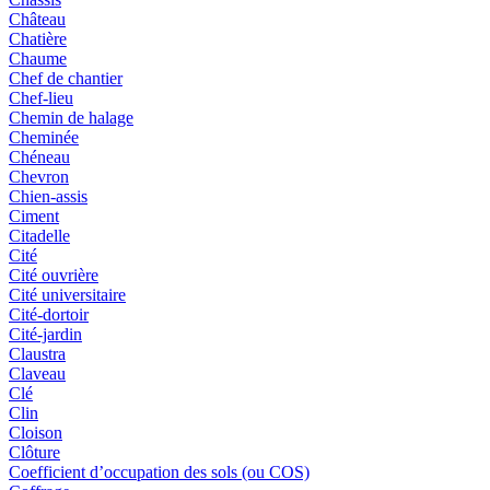
Château
Chatière
Chaume
Chef de chantier
Chef-lieu
Chemin de halage
Cheminée
Chéneau
Chevron
Chien-assis
Ciment
Citadelle
Cité
Cité ouvrière
Cité universitaire
Cité-dortoir
Cité-jardin
Claustra
Claveau
Clé
Clin
Cloison
Clôture
Coefficient d’occupation des sols (ou COS)