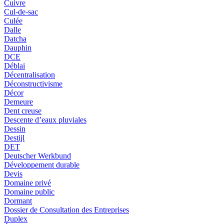
Cuivre
Cul-de-sac
Culée
Dalle
Datcha
Dauphin
DCE
Déblai
Décentralisation
Déconstructivisme
Décor
Demeure
Dent creuse
Descente d’eaux pluviales
Dessin
Destijl
DET
Deutscher Werkbund
Développement durable
Devis
Domaine privé
Domaine public
Dormant
Dossier de Consultation des Entreprises
Duplex