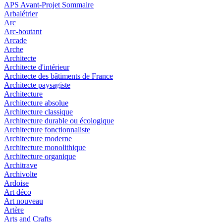
APS Avant-Projet Sommaire
Arbalétrier
Arc
Arc-boutant
Arcade
Arche
Architecte
Architecte d'intérieur
Architecte des bâtiments de France
Architecte paysagiste
Architecture
Architecture absolue
Architecture classique
Architecture durable ou écologique
Architecture fonctionnaliste
Architecture moderne
Architecture monolithique
Architecture organique
Architrave
Archivolte
Ardoise
Art déco
Art nouveau
Artère
Arts and Crafts