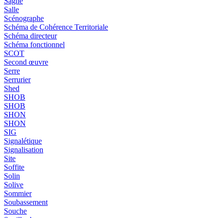
Sagne
Salle
Scénographe
Schéma de Cohérence Territoriale
Schéma directeur
Schéma fonctionnel
SCOT
Second œuvre
Serre
Serrurier
Shed
SHOB
SHOB
SHON
SHON
SIG
Signalétique
Signalisation
Site
Soffite
Solin
Solive
Sommier
Soubassement
Souche