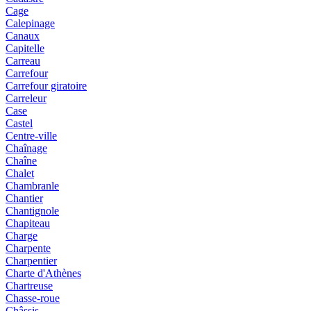
Cage
Calepinage
Canaux
Capitelle
Carreau
Carrefour
Carrefour giratoire
Carreleur
Case
Castel
Centre-ville
Chaînage
Chaîne
Chalet
Chambranle
Chantier
Chantignole
Chapiteau
Charge
Charpente
Charpentier
Charte d'Athènes
Chartreuse
Chasse-roue
Châssis