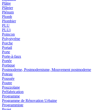
Plâtre
Plâtrier
Plénum
Plomb
Plombier
PLU
PLUi
Poinçon
Polystyrène
Porche
Portail
Porte
Porte-à-faux
Portée
Portique
Postmoderne, Postmodernisme, Mouvement postmoderne
Poteau
Poussée
Poutre
Pouzzolane
Préfabrication
Programme
Programme de Rénovation Urbaine
Programmiste
Projet