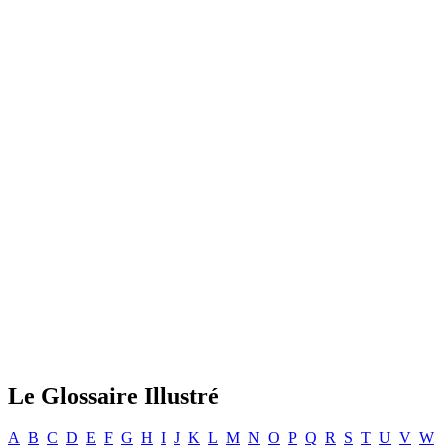
Le Glossaire Illustré
A
B
C
D
E
F
G
H
I
J
K
L
M
N
O
P
Q
R
S
T
U
V
W