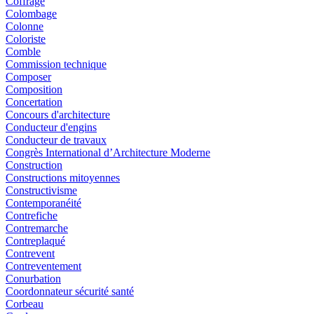
Coffrage
Colombage
Colonne
Coloriste
Comble
Commission technique
Composer
Composition
Concertation
Concours d'architecture
Conducteur d'engins
Conducteur de travaux
Congrès International d’Architecture Moderne
Construction
Constructions mitoyennes
Constructivisme
Contemporanéité
Contrefiche
Contremarche
Contreplaqué
Contrevent
Contreventement
Conurbation
Coordonnateur sécurité santé
Corbeau