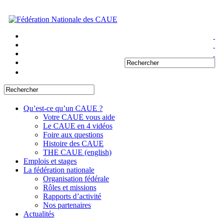
Qu’est-ce qu’un CAUE ?
Votre CAUE vous aide
Le CAUE en 4 vidéos
Foire aux questions
Histoire des CAUE
THE CAUE (english)
Emplois et stages
La fédération nationale
Organisation fédérale
Rôles et missions
Rapports d’activité
Nos partenaires
Actualités