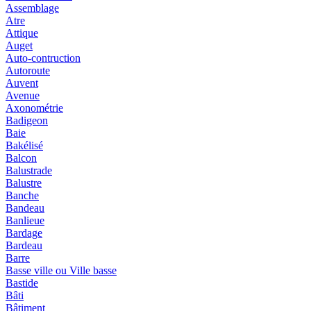
Assemblage
Atre
Attique
Auget
Auto-contruction
Autoroute
Auvent
Avenue
Axonométrie
Badigeon
Baie
Bakélisé
Balcon
Balustrade
Balustre
Banche
Bandeau
Banlieue
Bardage
Bardeau
Barre
Basse ville ou Ville basse
Bastide
Bâti
Bâtiment