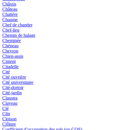
Châssis
Château
Chatière
Chaume
Chef de chantier
Chef-lieu
Chemin de halage
Cheminée
Chéneau
Chevron
Chien-assis
Ciment
Citadelle
Cité
Cité ouvrière
Cité universitaire
Cité-dortoir
Cité-jardin
Claustra
Claveau
Clé
Clin
Cloison
Clôture
Coefficient d’occupation des sols (ou COS)