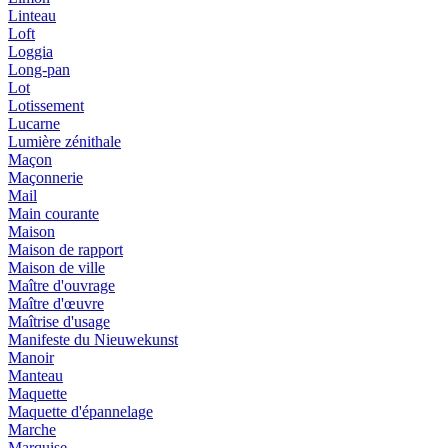
Linteau
Loft
Loggia
Long-pan
Lot
Lotissement
Lucarne
Lumière zénithale
Maçon
Maçonnerie
Mail
Main courante
Maison
Maison de rapport
Maison de ville
Maître d'ouvrage
Maître d'œuvre
Maîtrise d'usage
Manifeste du Nieuwekunst
Manoir
Manteau
Maquette
Maquette d'épannelage
Marche
Marquise