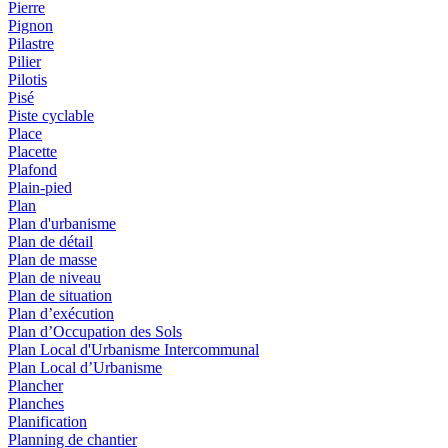
Pierre
Pignon
Pilastre
Pilier
Pilotis
Pisé
Piste cyclable
Place
Placette
Plafond
Plain-pied
Plan
Plan d'urbanisme
Plan de détail
Plan de masse
Plan de niveau
Plan de situation
Plan d’exécution
Plan d’Occupation des Sols
Plan Local d'Urbanisme Intercommunal
Plan Local d’Urbanisme
Plancher
Planches
Planification
Planning de chantier