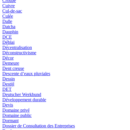
Croupe
Cuivre
Cul-de-sac
Culée
Dalle
Datcha
Dauphin
DCE
Déblai
Décentralisation
Déconstructivisme
Décor
Demeure
Dent creuse
Descente d’eaux pluviales
Dessin
Destijl
DET
Deutscher Werkbund
Développement durable
Devis
Domaine privé
Domaine public
Dormant
Dossier de Consultation des Entreprises