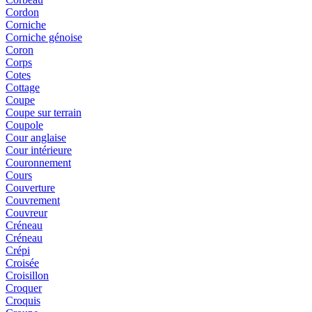
Cordon
Corniche
Corniche génoise
Coron
Corps
Cotes
Cottage
Coupe
Coupe sur terrain
Coupole
Cour anglaise
Cour intérieure
Couronnement
Cours
Couverture
Couvrement
Couvreur
Créneau
Créneau
Crépi
Croisée
Croisillon
Croquer
Croquis