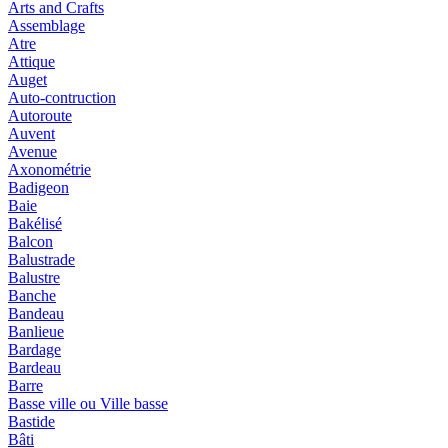
Arts and Crafts
Assemblage
Atre
Attique
Auget
Auto-contruction
Autoroute
Auvent
Avenue
Axonométrie
Badigeon
Baie
Bakélisé
Balcon
Balustrade
Balustre
Banche
Bandeau
Banlieue
Bardage
Bardeau
Barre
Basse ville ou Ville basse
Bastide
Bâti