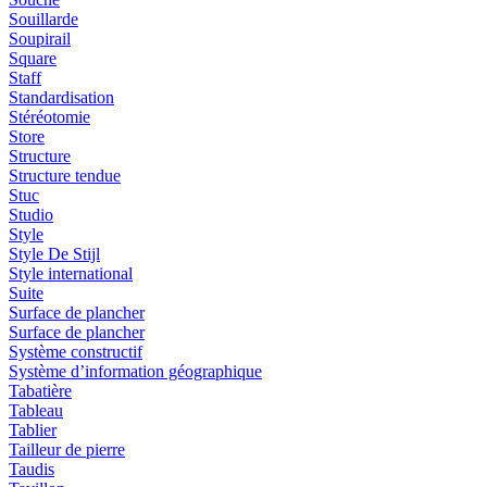
Souillarde
Soupirail
Square
Staff
Standardisation
Stéréotomie
Store
Structure
Structure tendue
Stuc
Studio
Style
Style De Stijl
Style international
Suite
Surface de plancher
Surface de plancher
Système constructif
Système d’information géographique
Tabatière
Tableau
Tablier
Tailleur de pierre
Taudis