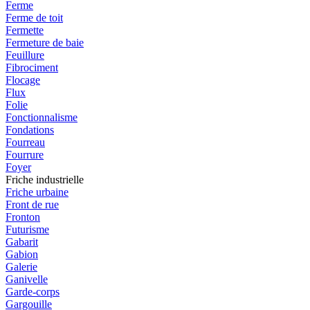
Ferme
Ferme de toit
Fermette
Fermeture de baie
Feuillure
Fibrociment
Flocage
Flux
Folie
Fonctionnalisme
Fondations
Fourreau
Fourrure
Foyer
Friche industrielle
Friche urbaine
Front de rue
Fronton
Futurisme
Gabarit
Gabion
Galerie
Ganivelle
Garde-corps
Gargouille