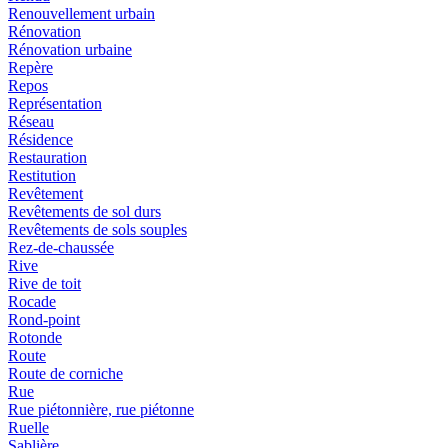
Renouvellement urbain
Rénovation
Rénovation urbaine
Repère
Repos
Représentation
Réseau
Résidence
Restauration
Restitution
Revêtement
Revêtements de sol durs
Revêtements de sols souples
Rez-de-chaussée
Rive
Rive de toit
Rocade
Rond-point
Rotonde
Route
Route de corniche
Rue
Rue piétonnière, rue piétonne
Ruelle
Sablière