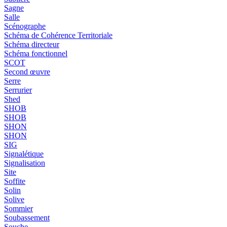
Sagne
Salle
Scénographe
Schéma de Cohérence Territoriale
Schéma directeur
Schéma fonctionnel
SCOT
Second œuvre
Serre
Serrurier
Shed
SHOB
SHOB
SHON
SHON
SIG
Signalétique
Signalisation
Site
Soffite
Solin
Solive
Sommier
Soubassement
Souche