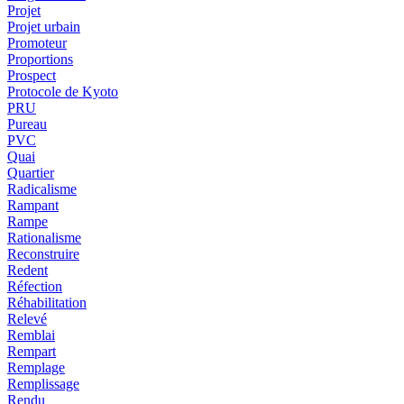
Projet
Projet urbain
Promoteur
Proportions
Prospect
Protocole de Kyoto
PRU
Pureau
PVC
Quai
Quartier
Radicalisme
Rampant
Rampe
Rationalisme
Reconstruire
Redent
Réfection
Réhabilitation
Relevé
Remblai
Rempart
Remplage
Remplissage
Rendu