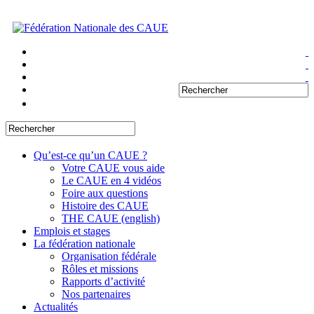
Qu’est-ce qu’un CAUE ?
Votre CAUE vous aide
Le CAUE en 4 vidéos
Foire aux questions
Histoire des CAUE
THE CAUE (english)
Emplois et stages
La fédération nationale
Organisation fédérale
Rôles et missions
Rapports d’activité
Nos partenaires
Actualités