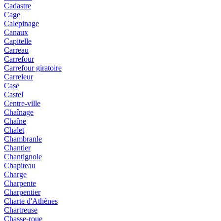
Cadastre
Cage
Calepinage
Canaux
Capitelle
Carreau
Carrefour
Carrefour giratoire
Carreleur
Case
Castel
Centre-ville
Chaînage
Chaîne
Chalet
Chambranle
Chantier
Chantignole
Chapiteau
Charge
Charpente
Charpentier
Charte d'Athènes
Chartreuse
Chasse-roue