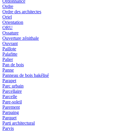
Ordonnance
Ordre
Ordre des architectes
Oriel
Orientation
ORU
Ossature
Ouverture zénithale
Ouvrant
Paillote
Palafitte
Palier
Pan de bois
Panne
Panneau de bois bakélisé
Parapet
Parc urbain
Parcellaire
Parcelle
Pare-soleil
Parement
Parpaing
Parquet
Parti architectural
Parvis