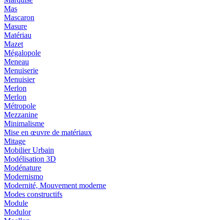
Mas
Mascaron
Masure
Matériau
Mazet
Mégalopole
Meneau
Menuiserie
Menuisier
Merlon
Merlon
Métropole
Mezzanine
Minimalisme
Mise en œuvre de matériaux
Mitage
Mobilier Urbain
Modélisation 3D
Modénature
Modernismo
Modernité, Mouvement moderne
Modes constructifs
Module
Modulor