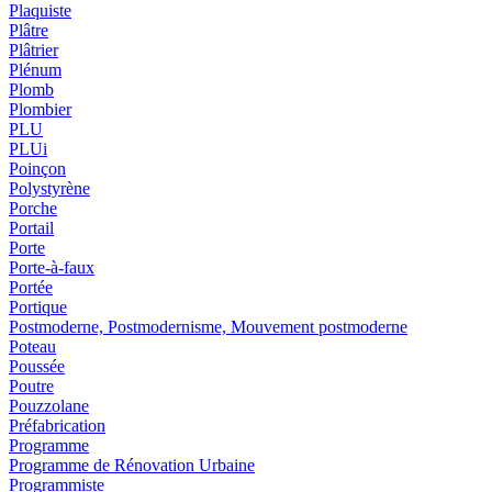
Plaquiste
Plâtre
Plâtrier
Plénum
Plomb
Plombier
PLU
PLUi
Poinçon
Polystyrène
Porche
Portail
Porte
Porte-à-faux
Portée
Portique
Postmoderne, Postmodernisme, Mouvement postmoderne
Poteau
Poussée
Poutre
Pouzzolane
Préfabrication
Programme
Programme de Rénovation Urbaine
Programmiste