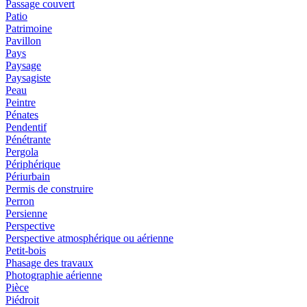
Passage couvert
Patio
Patrimoine
Pavillon
Pays
Paysage
Paysagiste
Peau
Peintre
Pénates
Pendentif
Pénétrante
Pergola
Périphérique
Périurbain
Permis de construire
Perron
Persienne
Perspective
Perspective atmosphérique ou aérienne
Petit-bois
Phasage des travaux
Photographie aérienne
Pièce
Piédroit