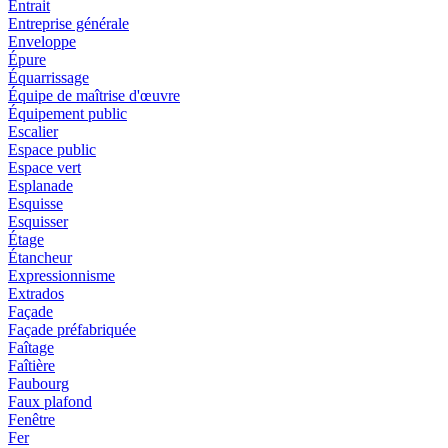
Entrait
Entreprise générale
Enveloppe
Épure
Équarrissage
Équipe de maîtrise d'œuvre
Équipement public
Escalier
Espace public
Espace vert
Esplanade
Esquisse
Esquisser
Étage
Étancheur
Expressionnisme
Extrados
Façade
Façade préfabriquée
Faîtage
Faîtière
Faubourg
Faux plafond
Fenêtre
Fer