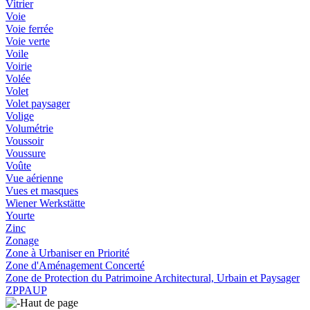
Vitrier
Voie
Voie ferrée
Voie verte
Voile
Voirie
Volée
Volet
Volet paysager
Volige
Volumétrie
Voussoir
Voussure
Voûte
Vue aérienne
Vues et masques
Wiener Werkstätte
Yourte
Zinc
Zonage
Zone à Urbaniser en Priorité
Zone d'Aménagement Concerté
Zone de Protection du Patrimoine Architectural, Urbain et Paysager
ZPPAUP
Haut de page