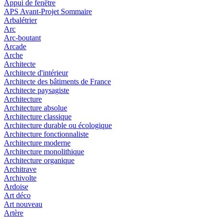
Appui de fenêtre
APS Avant-Projet Sommaire
Arbalétrier
Arc
Arc-boutant
Arcade
Arche
Architecte
Architecte d'intérieur
Architecte des bâtiments de France
Architecte paysagiste
Architecture
Architecture absolue
Architecture classique
Architecture durable ou écologique
Architecture fonctionnaliste
Architecture moderne
Architecture monolithique
Architecture organique
Architrave
Archivolte
Ardoise
Art déco
Art nouveau
Artère