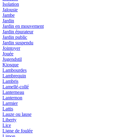
Isolation
Jalousie
Jambe
Jardin
Jardin en mouvement
Jardin épurateur
Jardin public
Jardin suspendu
Jointoyer
Jouée
Jugendstil
Kiosque
Lambourdes
Lambrequin
Lambris
Lamellé-collé
Lanterneau
Lanternon
Larmier
Lattis
Lauze ou lause
Liberty
Lice
Ligne de foulée
Limon