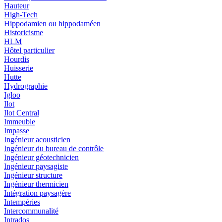
Hauteur
High-Tech
Hippodamien ou hippodaméen
Historicisme
HLM
Hôtel particulier
Hourdis
Huisserie
Hutte
Hydrographie
Igloo
Ilot
Ilot Central
Immeuble
Impasse
Ingénieur acousticien
Ingénieur du bureau de contrôle
Ingénieur géotechnicien
Ingénieur paysagiste
Ingénieur structure
Ingénieur thermicien
Intégration paysagère
Intempéries
Intercommunalité
Intrados