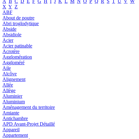
A
B
C
D
E
F
G
H
I
J
K
L
M
N
O
P
Q
R
S
T
U
V
W
X
Y
Z
ABF
About de poutre
Abri troglodytique
Abside
Absidiole
Acier
Acier patinable
Acrotère
Agglomération
Aggloméré
Aile
Alcôve
Alignement
Allée
Allège
Aluminier
Aluminium
Aménagement du territoire
Amiante
Antichambre
APD Avant-Projet Détaillé
Appareil
Appartement