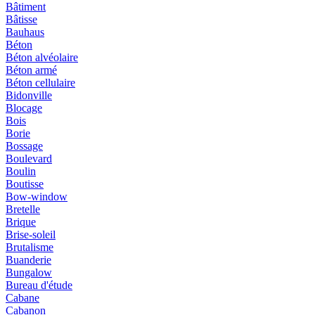
Bâtiment
Bâtisse
Bauhaus
Béton
Béton alvéolaire
Béton armé
Béton cellulaire
Bidonville
Blocage
Bois
Borie
Bossage
Boulevard
Boulin
Boutisse
Bow-window
Bretelle
Brique
Brise-soleil
Brutalisme
Buanderie
Bungalow
Bureau d'étude
Cabane
Cabanon