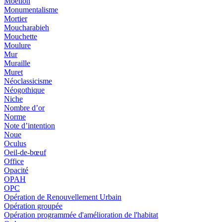
Moellon
Monumentalisme
Mortier
Moucharabieh
Mouchette
Moulure
Mur
Muraille
Muret
Néoclassicisme
Néogothique
Niche
Nombre d’or
Norme
Note d’intention
Noue
Oculus
Oeil-de-bœuf
Office
Opacité
OPAH
OPC
Opération de Renouvellement Urbain
Opération groupée
Opération programmée d'amélioration de l'habitat