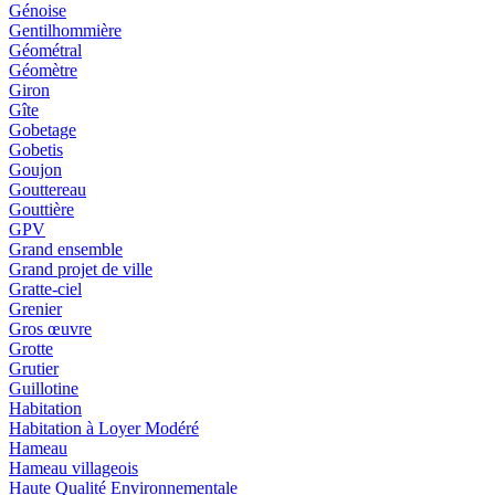
Génoise
Gentilhommière
Géométral
Géomètre
Giron
Gîte
Gobetage
Gobetis
Goujon
Gouttereau
Gouttière
GPV
Grand ensemble
Grand projet de ville
Gratte-ciel
Grenier
Gros œuvre
Grotte
Grutier
Guillotine
Habitation
Habitation à Loyer Modéré
Hameau
Hameau villageois
Haute Qualité Environnementale