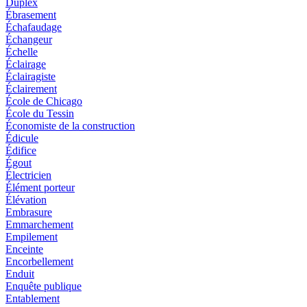
Duplex
Ébrasement
Échafaudage
Échangeur
Échelle
Éclairage
Éclairagiste
Éclairement
École de Chicago
École du Tessin
Économiste de la construction
Édicule
Édifice
Égout
Électricien
Élément porteur
Élévation
Embrasure
Emmarchement
Empilement
Enceinte
Encorbellement
Enduit
Enquête publique
Entablement