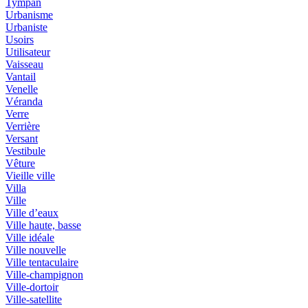
Tympan
Urbanisme
Urbaniste
Usoirs
Utilisateur
Vaisseau
Vantail
Venelle
Véranda
Verre
Verrière
Versant
Vestibule
Vêture
Vieille ville
Villa
Ville
Ville d’eaux
Ville haute, basse
Ville idéale
Ville nouvelle
Ville tentaculaire
Ville-champignon
Ville-dortoir
Ville-satellite