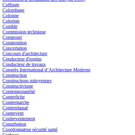
Coffrage
Colombage
Colonne
Coloriste
Comble
Commission technique
Composer
Composition
Concertation
Concours d'architecture
Conducteur d'engins
Conducteur de travaux
Congrès International d’Architecture Moderne
Construction
Constructions mitoyennes
Constructivisme
Contemporanéité
Contrefiche
Contremarche
Contreplaqué
Contrevent
Contreventement
Conurbation
Coordonnateur sécurité santé
Corbeau