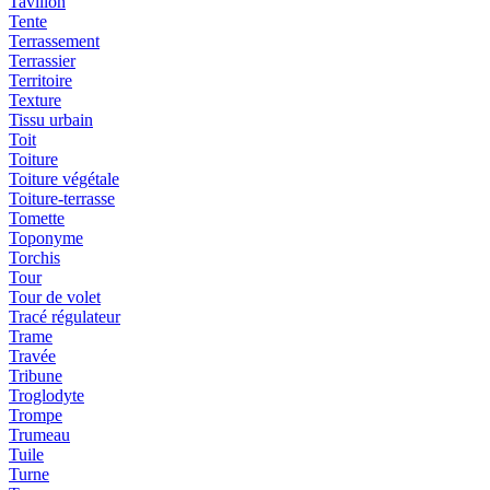
Tavillon
Tente
Terrassement
Terrassier
Territoire
Texture
Tissu urbain
Toit
Toiture
Toiture végétale
Toiture-terrasse
Tomette
Toponyme
Torchis
Tour
Tour de volet
Tracé régulateur
Trame
Travée
Tribune
Troglodyte
Trompe
Trumeau
Tuile
Turne