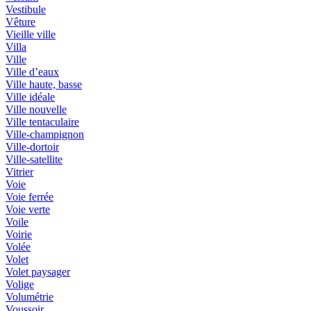
Vestibule
Vêture
Vieille ville
Villa
Ville
Ville d’eaux
Ville haute, basse
Ville idéale
Ville nouvelle
Ville tentaculaire
Ville-champignon
Ville-dortoir
Ville-satellite
Vitrier
Voie
Voie ferrée
Voie verte
Voile
Voirie
Volée
Volet
Volet paysager
Volige
Volumétrie
Voussoir