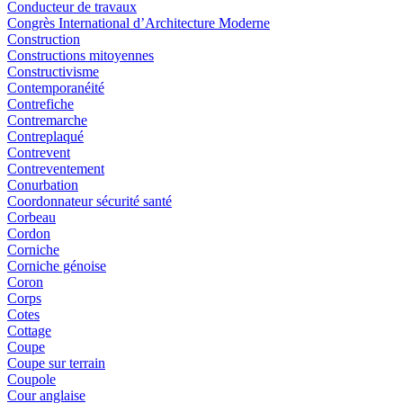
Conducteur de travaux
Congrès International d’Architecture Moderne
Construction
Constructions mitoyennes
Constructivisme
Contemporanéité
Contrefiche
Contremarche
Contreplaqué
Contrevent
Contreventement
Conurbation
Coordonnateur sécurité santé
Corbeau
Cordon
Corniche
Corniche génoise
Coron
Corps
Cotes
Cottage
Coupe
Coupe sur terrain
Coupole
Cour anglaise