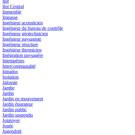
Ilot
Ilot Central
Immeuble
Impasse
Ingénieur acousticien
Ingénieur du bureau de contrôle
Ingénieur géotechnicien
Ingénieur paysagiste
Ingénieur structure
Ingénieur thermicien
Intégration paysagère
Intempéries
Intercommunalité
Intrados
Isolation
Jalousie
Jambe
Jardin
Jardin en mouvement
Jardin épurateur
Jardin public
Jardin suspendu
Jointoyer
Jouée
Jugendstil