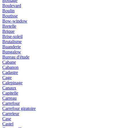
Bossage
Boulevard
Boulin
Boutisse
Bow-window
Bretelle
Brique
Brise-soleil
Brutalisme
Buanderie
Bungalow
Bureau d'étude
Cabane
Cabanon
Cadastre
Cage
Calepinage
Canaux
Capitelle
Carreau
Carrefour
Carrefour giratoire
Carreleur
Case
Castel