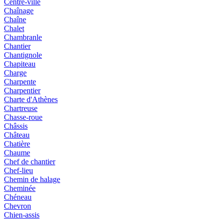
Centre-ville
Chaînage
Chaîne
Chalet
Chambranle
Chantier
Chantignole
Chapiteau
Charge
Charpente
Charpentier
Charte d'Athènes
Chartreuse
Chasse-roue
Châssis
Château
Chatière
Chaume
Chef de chantier
Chef-lieu
Chemin de halage
Cheminée
Chéneau
Chevron
Chien-assis