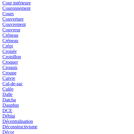
Cour intérieure
Couronnement
Cours
Couverture
Couvrement
Couvreur
Créneau
Créneau
Crépi
Croisée
Croisillon
Croquer
Croquis
Croupe
Cuivre
Cul-de-sac
Culée
Dalle
Datcha
Dauphin
DCE
Déblai
Décentralisation
Déconstructivisme
Décor