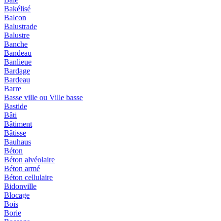
Bakélisé
Balcon
Balustrade
Balustre
Banche
Bandeau
Banlieue
Bardage
Bardeau
Barre
Basse ville ou Ville basse
Bastide
Bâti
Bâtiment
Bâtisse
Bauhaus
Béton
Béton alvéolaire
Béton armé
Béton cellulaire
Bidonville
Blocage
Bois
Borie