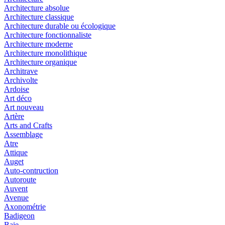
Architecture absolue
Architecture classique
Architecture durable ou écologique
Architecture fonctionnaliste
Architecture moderne
Architecture monolithique
Architecture organique
Architrave
Archivolte
Ardoise
Art déco
Art nouveau
Artère
Arts and Crafts
Assemblage
Atre
Attique
Auget
Auto-contruction
Autoroute
Auvent
Avenue
Axonométrie
Badigeon
Baie