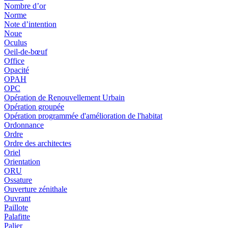
Nombre d’or
Norme
Note d’intention
Noue
Oculus
Oeil-de-bœuf
Office
Opacité
OPAH
OPC
Opération de Renouvellement Urbain
Opération groupée
Opération programmée d'amélioration de l'habitat
Ordonnance
Ordre
Ordre des architectes
Oriel
Orientation
ORU
Ossature
Ouverture zénithale
Ouvrant
Paillote
Palafitte
Palier