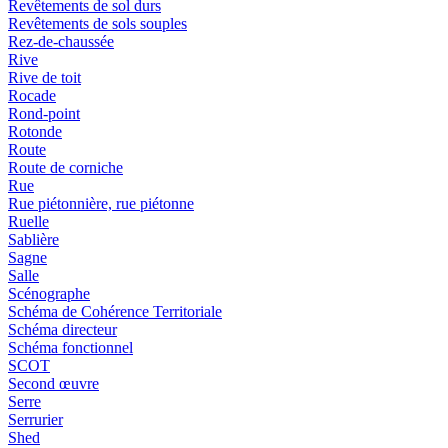
Revêtements de sol durs
Revêtements de sols souples
Rez-de-chaussée
Rive
Rive de toit
Rocade
Rond-point
Rotonde
Route
Route de corniche
Rue
Rue piétonnière, rue piétonne
Ruelle
Sablière
Sagne
Salle
Scénographe
Schéma de Cohérence Territoriale
Schéma directeur
Schéma fonctionnel
SCOT
Second œuvre
Serre
Serrurier
Shed