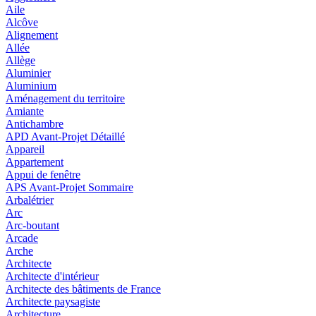
Aile
Alcôve
Alignement
Allée
Allège
Aluminier
Aluminium
Aménagement du territoire
Amiante
Antichambre
APD Avant-Projet Détaillé
Appareil
Appartement
Appui de fenêtre
APS Avant-Projet Sommaire
Arbalétrier
Arc
Arc-boutant
Arcade
Arche
Architecte
Architecte d'intérieur
Architecte des bâtiments de France
Architecte paysagiste
Architecture