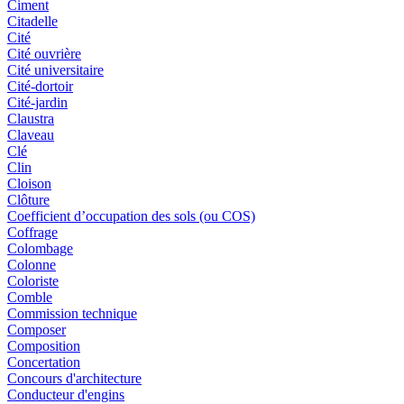
Ciment
Citadelle
Cité
Cité ouvrière
Cité universitaire
Cité-dortoir
Cité-jardin
Claustra
Claveau
Clé
Clin
Cloison
Clôture
Coefficient d’occupation des sols (ou COS)
Coffrage
Colombage
Colonne
Coloriste
Comble
Commission technique
Composer
Composition
Concertation
Concours d'architecture
Conducteur d'engins