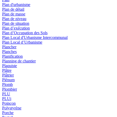
Plan d'urbanisme
Plan de détail
Plan de masse
Plan de niveau
Plan de situation
Plan d’exécution
Plan d’Occupation des Sols
Plan Local d'Urbanisme Intercommunal
Plan Local d’Urbanisme
Plancher
Planches
Planification
Planning de chantier
Plaquiste
Plâtre
Plâtrier
Plénum
Plomb
Plombier
PLU
PLUi
Poinçon
Polystyrène
Porche