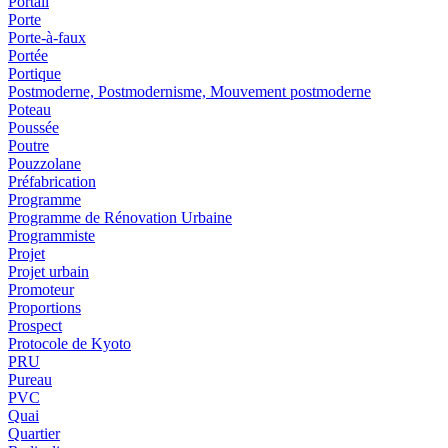
Portail
Porte
Porte-à-faux
Portée
Portique
Postmoderne, Postmodernisme, Mouvement postmoderne
Poteau
Poussée
Poutre
Pouzzolane
Préfabrication
Programme
Programme de Rénovation Urbaine
Programmiste
Projet
Projet urbain
Promoteur
Proportions
Prospect
Protocole de Kyoto
PRU
Pureau
PVC
Quai
Quartier