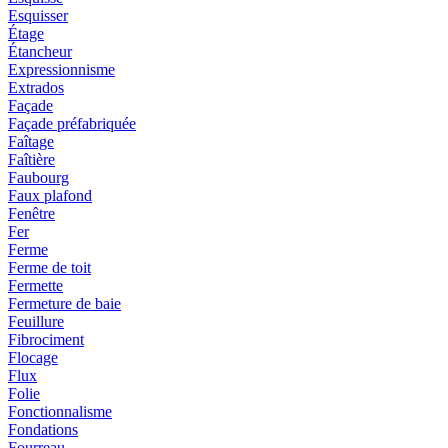
Esquisser
Étage
Étancheur
Expressionnisme
Extrados
Façade
Façade préfabriquée
Faîtage
Faîtière
Faubourg
Faux plafond
Fenêtre
Fer
Ferme
Ferme de toit
Fermette
Fermeture de baie
Feuillure
Fibrociment
Flocage
Flux
Folie
Fonctionnalisme
Fondations
Fourreau