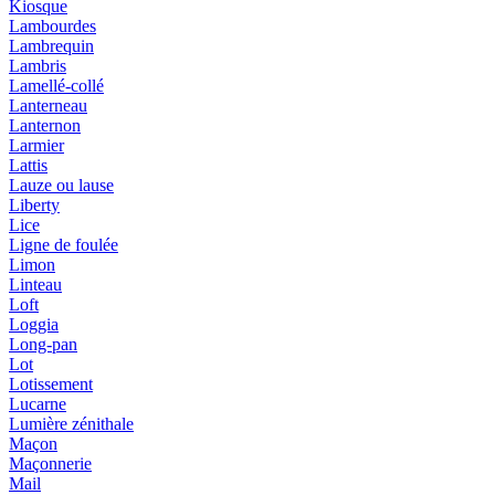
Kiosque
Lambourdes
Lambrequin
Lambris
Lamellé-collé
Lanterneau
Lanternon
Larmier
Lattis
Lauze ou lause
Liberty
Lice
Ligne de foulée
Limon
Linteau
Loft
Loggia
Long-pan
Lot
Lotissement
Lucarne
Lumière zénithale
Maçon
Maçonnerie
Mail