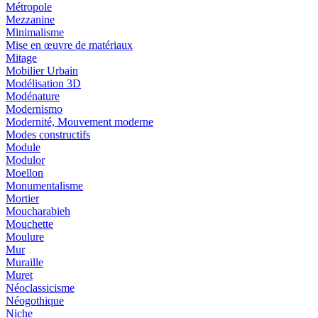
Métropole
Mezzanine
Minimalisme
Mise en œuvre de matériaux
Mitage
Mobilier Urbain
Modélisation 3D
Modénature
Modernismo
Modernité, Mouvement moderne
Modes constructifs
Module
Modulor
Moellon
Monumentalisme
Mortier
Moucharabieh
Mouchette
Moulure
Mur
Muraille
Muret
Néoclassicisme
Néogothique
Niche