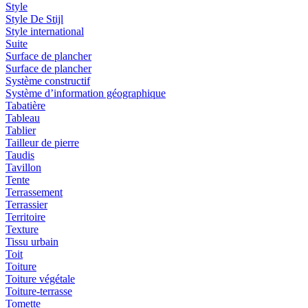
Style
Style De Stijl
Style international
Suite
Surface de plancher
Surface de plancher
Système constructif
Système d’information géographique
Tabatière
Tableau
Tablier
Tailleur de pierre
Taudis
Tavillon
Tente
Terrassement
Terrassier
Territoire
Texture
Tissu urbain
Toit
Toiture
Toiture végétale
Toiture-terrasse
Tomette