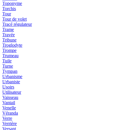
Toponyme
Torchis
Tour
Tour de volet
Tracé régulateur
Trame
Travée
Tribune
Troglodyte
Trompe
Trumeau
Tuile
Turne
Tympan
Urbanisme
Urbaniste
Usoirs
Utilisateur
Vaisseau
Vantail
Venelle
Véranda
Verre
Verrière
Versant