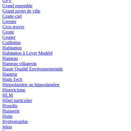
GPV
Grand ensemble
Grand projet de ville
Gratte-ciel
Grenier
Gros œuvre
Grotte
Grutier
Guillotine
Habitation
Habitation à Loyer Modéré
Hameau
Hameau villageois
Haute Qualité Environnementale
Hauteur
High-Tech
Hippodamien ou hippodaméen
Historicisme
HLM
Hôtel particulier
Hourdis
Huisserie
Hutte
Hydrographie
Igloo