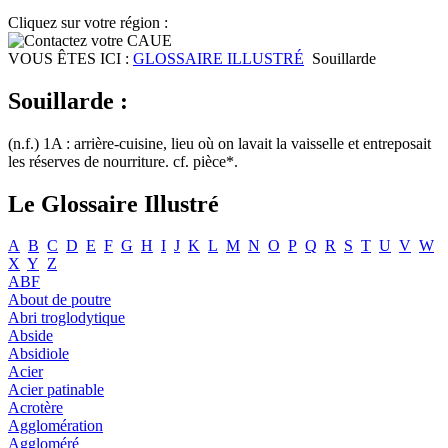
Cliquez sur votre région :
VOUS ÊTES ICI :
GLOSSAIRE ILLUSTRÉ
Souillarde
Souillarde :
(n.f.) 1A : arrière-cuisine, lieu où on lavait la vaisselle et entreposait
les réserves de nourriture. cf. pièce*.
Le Glossaire Illustré
A
B
C
D
E
F
G
H
I
J
K
L
M
N
O
P
Q
R
S
T
U
V
W
X
Y
Z
ABF
About de poutre
Abri troglodytique
Abside
Absidiole
Acier
Acier patinable
Acrotère
Agglomération
Aggloméré