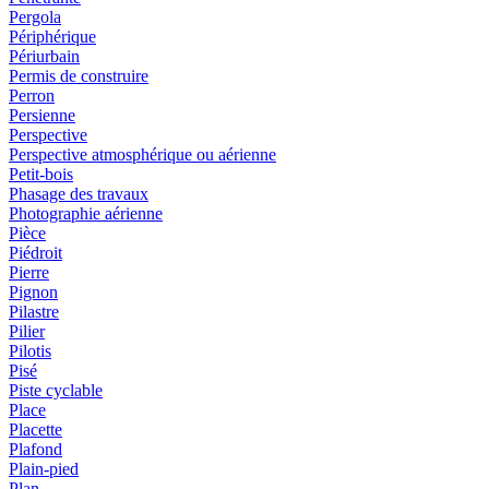
Pergola
Périphérique
Périurbain
Permis de construire
Perron
Persienne
Perspective
Perspective atmosphérique ou aérienne
Petit-bois
Phasage des travaux
Photographie aérienne
Pièce
Piédroit
Pierre
Pignon
Pilastre
Pilier
Pilotis
Pisé
Piste cyclable
Place
Placette
Plafond
Plain-pied
Plan