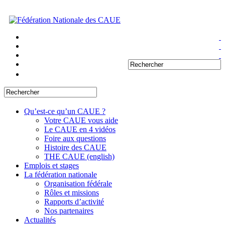
Qu’est-ce qu’un CAUE ?
Votre CAUE vous aide
Le CAUE en 4 vidéos
Foire aux questions
Histoire des CAUE
THE CAUE (english)
Emplois et stages
La fédération nationale
Organisation fédérale
Rôles et missions
Rapports d’activité
Nos partenaires
Actualités