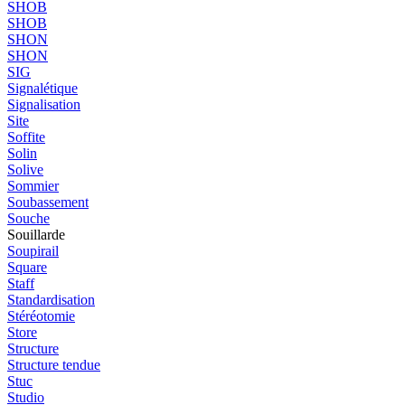
SHOB
SHOB
SHON
SHON
SIG
Signalétique
Signalisation
Site
Soffite
Solin
Solive
Sommier
Soubassement
Souche
Souillarde
Soupirail
Square
Staff
Standardisation
Stéréotomie
Store
Structure
Structure tendue
Stuc
Studio