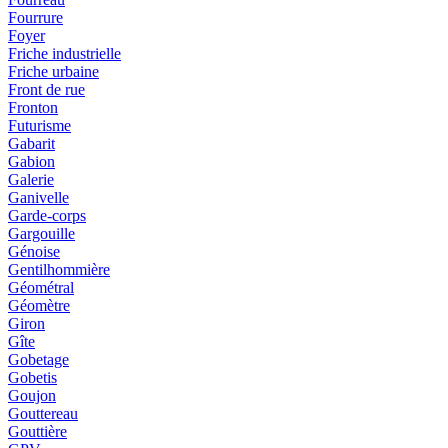
Fourrure
Foyer
Friche industrielle
Friche urbaine
Front de rue
Fronton
Futurisme
Gabarit
Gabion
Galerie
Ganivelle
Garde-corps
Gargouille
Génoise
Gentilhommière
Géométral
Géomètre
Giron
Gîte
Gobetage
Gobetis
Goujon
Gouttereau
Gouttière