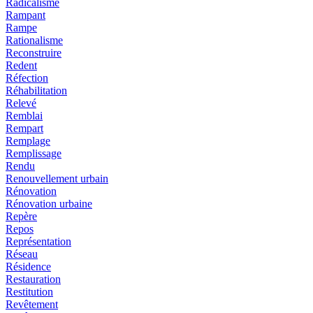
Radicalisme
Rampant
Rampe
Rationalisme
Reconstruire
Redent
Réfection
Réhabilitation
Relevé
Remblai
Rempart
Remplage
Remplissage
Rendu
Renouvellement urbain
Rénovation
Rénovation urbaine
Repère
Repos
Représentation
Réseau
Résidence
Restauration
Restitution
Revêtement