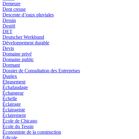
Demeure
Dent creuse
Descente d’eaux pluviales
Dessin
Destijl
DET
Deutscher Werkbund
Développement durable
Devis
Domaine privé
Domaine public
Dormant
Dossier de Consultation des Entreprises
Duplex
Ébrasement
Échafaudage
Échangeur
Échelle
Éclairage
Éclairagiste
Éclairement
École de Chicago
École du Tessin
Économiste de la construction
Édicule