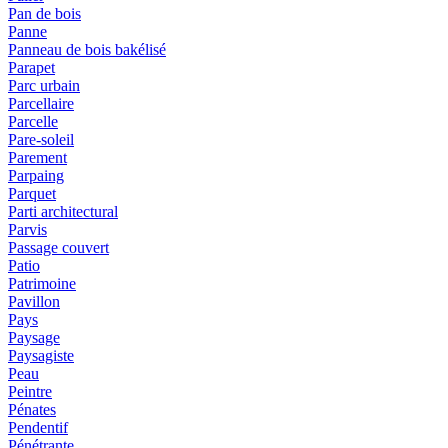
Pan de bois
Panne
Panneau de bois bakélisé
Parapet
Parc urbain
Parcellaire
Parcelle
Pare-soleil
Parement
Parpaing
Parquet
Parti architectural
Parvis
Passage couvert
Patio
Patrimoine
Pavillon
Pays
Paysage
Paysagiste
Peau
Peintre
Pénates
Pendentif
Pénétrante