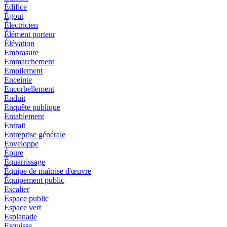
Édifice
Égout
Électricien
Élément porteur
Élévation
Embrasure
Emmarchement
Empilement
Enceinte
Encorbellement
Enduit
Enquête publique
Entablement
Entrait
Entreprise générale
Enveloppe
Épure
Équarrissage
Équipe de maîtrise d'œuvre
Équipement public
Escalier
Espace public
Espace vert
Esplanade
Esquisse