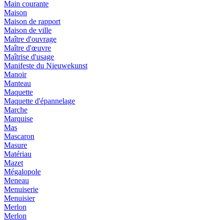
Main courante
Maison
Maison de rapport
Maison de ville
Maître d'ouvrage
Maître d'œuvre
Maîtrise d'usage
Manifeste du Nieuwekunst
Manoir
Manteau
Maquette
Maquette d'épannelage
Marche
Marquise
Mas
Mascaron
Masure
Matériau
Mazet
Mégalopole
Meneau
Menuiserie
Menuisier
Merlon
Merlon