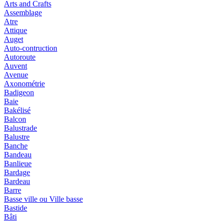
Arts and Crafts
Assemblage
Atre
Attique
Auget
Auto-contruction
Autoroute
Auvent
Avenue
Axonométrie
Badigeon
Baie
Bakélisé
Balcon
Balustrade
Balustre
Banche
Bandeau
Banlieue
Bardage
Bardeau
Barre
Basse ville ou Ville basse
Bastide
Bâti