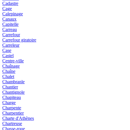
Cadastre
Cage
Calepinage
Canaux
Capitelle
Carreau
Carrefour
Carrefour giratoire
Carreleur
Case
Castel
Centre-ville
Chaînage
Chaîne
Chalet
Chambranle
Chantier
Chantignole
Chapiteau
Charge
Charpente
Charpentier
Charte d'Athènes
Chartreuse
Chasse-roue