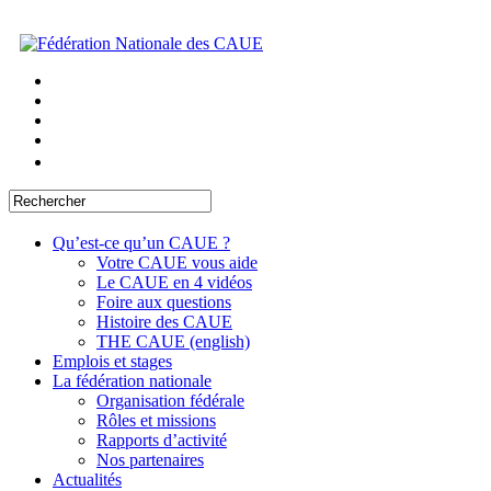
Qu’est-ce qu’un CAUE ?
Votre CAUE vous aide
Le CAUE en 4 vidéos
Foire aux questions
Histoire des CAUE
THE CAUE (english)
Emplois et stages
La fédération nationale
Organisation fédérale
Rôles et missions
Rapports d’activité
Nos partenaires
Actualités