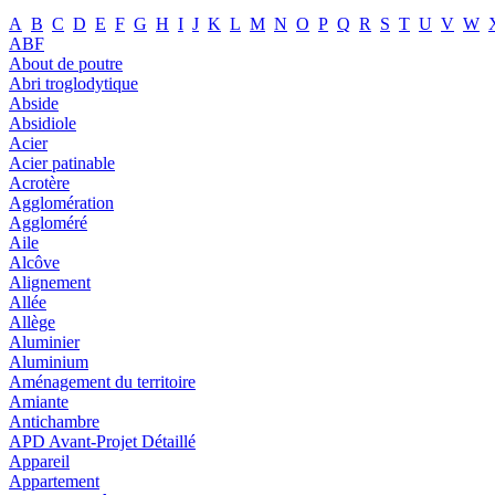
A
B
C
D
E
F
G
H
I
J
K
L
M
N
O
P
Q
R
S
T
U
V
W
ABF
About de poutre
Abri troglodytique
Abside
Absidiole
Acier
Acier patinable
Acrotère
Agglomération
Aggloméré
Aile
Alcôve
Alignement
Allée
Allège
Aluminier
Aluminium
Aménagement du territoire
Amiante
Antichambre
APD Avant-Projet Détaillé
Appareil
Appartement