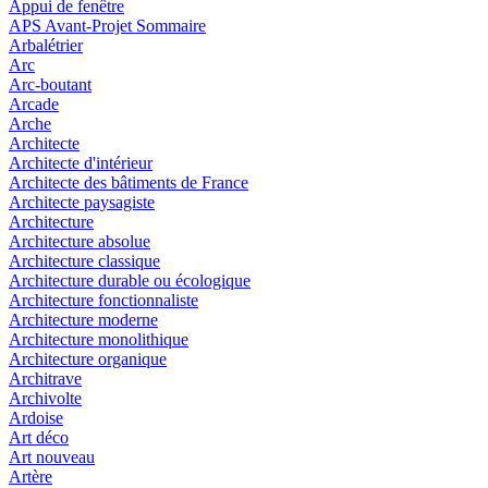
Appui de fenêtre
APS Avant-Projet Sommaire
Arbalétrier
Arc
Arc-boutant
Arcade
Arche
Architecte
Architecte d'intérieur
Architecte des bâtiments de France
Architecte paysagiste
Architecture
Architecture absolue
Architecture classique
Architecture durable ou écologique
Architecture fonctionnaliste
Architecture moderne
Architecture monolithique
Architecture organique
Architrave
Archivolte
Ardoise
Art déco
Art nouveau
Artère