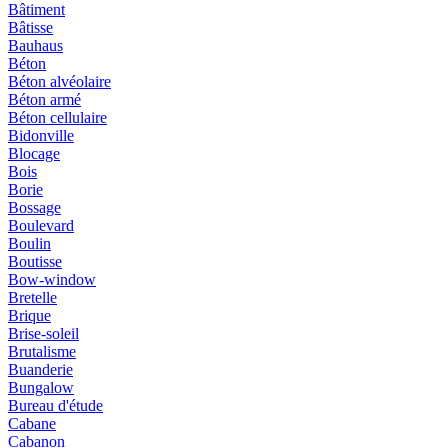
Bâtiment
Bâtisse
Bauhaus
Béton
Béton alvéolaire
Béton armé
Béton cellulaire
Bidonville
Blocage
Bois
Borie
Bossage
Boulevard
Boulin
Boutisse
Bow-window
Bretelle
Brique
Brise-soleil
Brutalisme
Buanderie
Bungalow
Bureau d'étude
Cabane
Cabanon