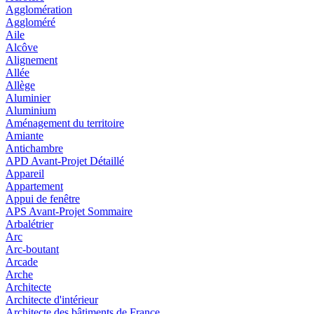
Agglomération
Aggloméré
Aile
Alcôve
Alignement
Allée
Allège
Aluminier
Aluminium
Aménagement du territoire
Amiante
Antichambre
APD Avant-Projet Détaillé
Appareil
Appartement
Appui de fenêtre
APS Avant-Projet Sommaire
Arbalétrier
Arc
Arc-boutant
Arcade
Arche
Architecte
Architecte d'intérieur
Architecte des bâtiments de France