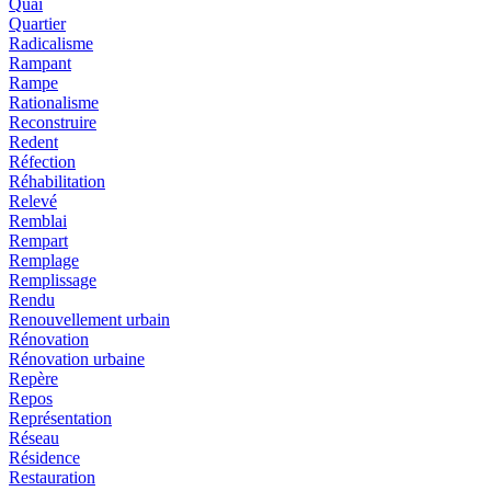
Quai
Quartier
Radicalisme
Rampant
Rampe
Rationalisme
Reconstruire
Redent
Réfection
Réhabilitation
Relevé
Remblai
Rempart
Remplage
Remplissage
Rendu
Renouvellement urbain
Rénovation
Rénovation urbaine
Repère
Repos
Représentation
Réseau
Résidence
Restauration