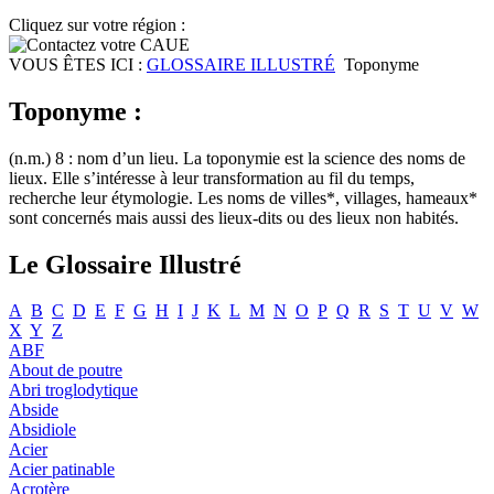
Cliquez sur votre région :
VOUS ÊTES ICI :
GLOSSAIRE ILLUSTRÉ
Toponyme
Toponyme :
(n.m.) 8 : nom d’un lieu. La toponymie est la science des noms de
lieux. Elle s’intéresse à leur transformation au fil du temps,
recherche leur étymologie. Les noms de villes*, villages, hameaux*
sont concernés mais aussi des lieux-dits ou des lieux non habités.
Le Glossaire Illustré
A
B
C
D
E
F
G
H
I
J
K
L
M
N
O
P
Q
R
S
T
U
V
W
X
Y
Z
ABF
About de poutre
Abri troglodytique
Abside
Absidiole
Acier
Acier patinable
Acrotère