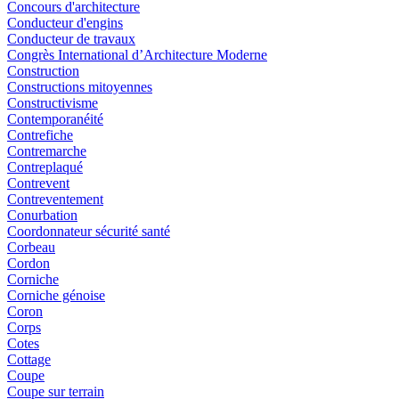
Concours d'architecture
Conducteur d'engins
Conducteur de travaux
Congrès International d’Architecture Moderne
Construction
Constructions mitoyennes
Constructivisme
Contemporanéité
Contrefiche
Contremarche
Contreplaqué
Contrevent
Contreventement
Conurbation
Coordonnateur sécurité santé
Corbeau
Cordon
Corniche
Corniche génoise
Coron
Corps
Cotes
Cottage
Coupe
Coupe sur terrain