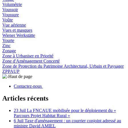
Volumétrie
Voussoir
Voussure
Voûte
Vue aérienne
Vues et masques
Wiener Werkstätte
Yourte
Zinc
Zonage
Zone à Urbaniser en Priorité
Zone d'Aménagement Concerté
Zone de Protection du Patrimoine Architectural, Urbain et Paysager
ZPPAUP
Haut de page
Contactez-nous
Articles récents
23 Juil
La FNCAUE mobilisée pour le déploiement du «
Parcours Projet Habitat Rural »
6 Juil
Taxe d'aménagement : un courrier conjoint adressé au
ministre David AMIEL