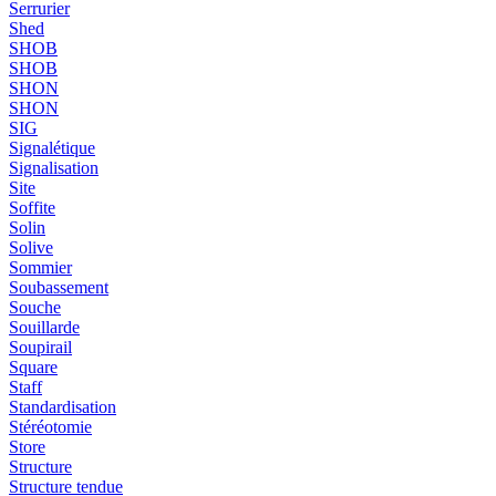
Serrurier
Shed
SHOB
SHOB
SHON
SHON
SIG
Signalétique
Signalisation
Site
Soffite
Solin
Solive
Sommier
Soubassement
Souche
Souillarde
Soupirail
Square
Staff
Standardisation
Stéréotomie
Store
Structure
Structure tendue