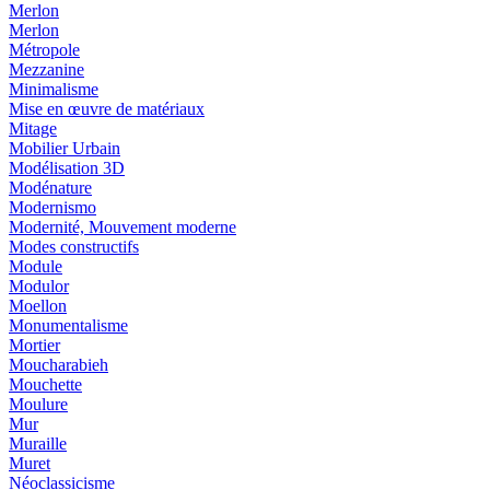
Merlon
Merlon
Métropole
Mezzanine
Minimalisme
Mise en œuvre de matériaux
Mitage
Mobilier Urbain
Modélisation 3D
Modénature
Modernismo
Modernité, Mouvement moderne
Modes constructifs
Module
Modulor
Moellon
Monumentalisme
Mortier
Moucharabieh
Mouchette
Moulure
Mur
Muraille
Muret
Néoclassicisme