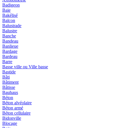
Badigeon
Baie
Bakélisé
Balcon
Balustrade
Balustre
Banche
Bandeau
Banlieue
Bardage
Bardeau
Barre
Basse ville ou Ville basse
Bastide
Bâti
Bâtiment
Bâtisse
Bauhaus
Béton
Béton alvéolaire
Béton armé
Béton cellulaire
Bidonville
Blocage