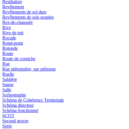
Restitution
Revêtement
Revêtements de sol durs
Revêtements de sols souples
Rez-de-chaussée
Rive
Rive de toit
Rocade
Rond-point
Rotonde
Route
Route de corniche
Rue
Rue piétonnière, rue piétonne
Ruelle
Sablière
Sagne
Salle
Scénographe
Schéma de Cohérence Territoriale
Schéma directeur
Schéma fonctionnel
SCOT
Second œuvre
Serre