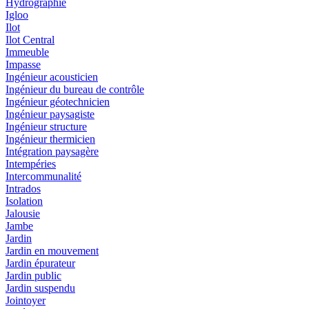
Hydrographie
Igloo
Ilot
Ilot Central
Immeuble
Impasse
Ingénieur acousticien
Ingénieur du bureau de contrôle
Ingénieur géotechnicien
Ingénieur paysagiste
Ingénieur structure
Ingénieur thermicien
Intégration paysagère
Intempéries
Intercommunalité
Intrados
Isolation
Jalousie
Jambe
Jardin
Jardin en mouvement
Jardin épurateur
Jardin public
Jardin suspendu
Jointoyer