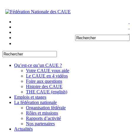
Qu’est-ce qu’un CAUE ?
Votre CAUE vous aide
Le CAUE en 4 vidéos
Foire aux questions
Histoire des CAUE
THE CAUE (english)
Emplois et stages
La fédération nationale
Organisation fédérale
Rôles et missions
Rapports d’activité
Nos partenaires
Actualités