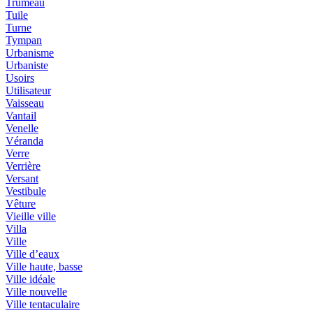
Trumeau
Tuile
Turne
Tympan
Urbanisme
Urbaniste
Usoirs
Utilisateur
Vaisseau
Vantail
Venelle
Véranda
Verre
Verrière
Versant
Vestibule
Vêture
Vieille ville
Villa
Ville
Ville d’eaux
Ville haute, basse
Ville idéale
Ville nouvelle
Ville tentaculaire