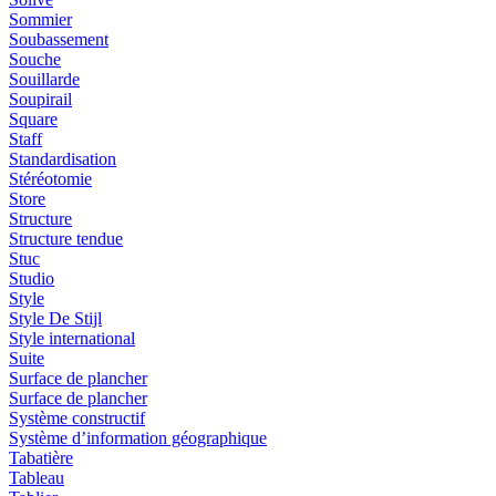
Sommier
Soubassement
Souche
Souillarde
Soupirail
Square
Staff
Standardisation
Stéréotomie
Store
Structure
Structure tendue
Stuc
Studio
Style
Style De Stijl
Style international
Suite
Surface de plancher
Surface de plancher
Système constructif
Système d’information géographique
Tabatière
Tableau