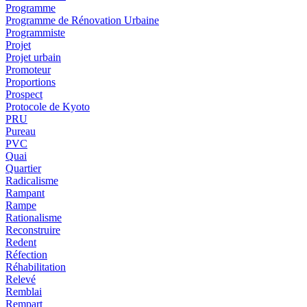
Programme
Programme de Rénovation Urbaine
Programmiste
Projet
Projet urbain
Promoteur
Proportions
Prospect
Protocole de Kyoto
PRU
Pureau
PVC
Quai
Quartier
Radicalisme
Rampant
Rampe
Rationalisme
Reconstruire
Redent
Réfection
Réhabilitation
Relevé
Remblai
Rempart