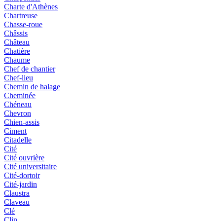
Charte d'Athènes
Chartreuse
Chasse-roue
Châssis
Château
Chatière
Chaume
Chef de chantier
Chef-lieu
Chemin de halage
Cheminée
Chéneau
Chevron
Chien-assis
Ciment
Citadelle
Cité
Cité ouvrière
Cité universitaire
Cité-dortoir
Cité-jardin
Claustra
Claveau
Clé
Clin