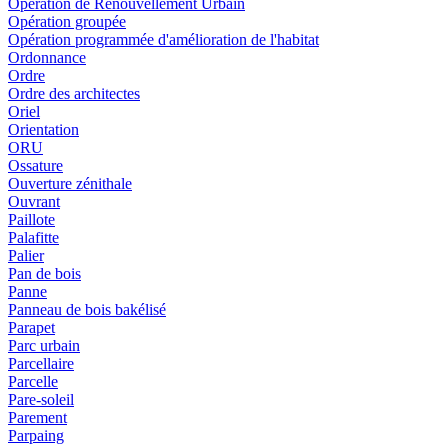
Opération de Renouvellement Urbain
Opération groupée
Opération programmée d'amélioration de l'habitat
Ordonnance
Ordre
Ordre des architectes
Oriel
Orientation
ORU
Ossature
Ouverture zénithale
Ouvrant
Paillote
Palafitte
Palier
Pan de bois
Panne
Panneau de bois bakélisé
Parapet
Parc urbain
Parcellaire
Parcelle
Pare-soleil
Parement
Parpaing