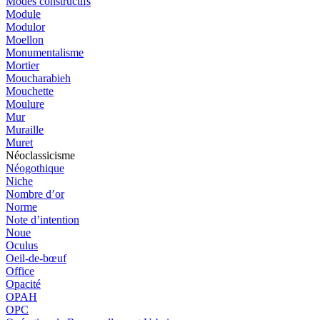
Modes constructifs
Module
Modulor
Moellon
Monumentalisme
Mortier
Moucharabieh
Mouchette
Moulure
Mur
Muraille
Muret
Néoclassicisme
Néogothique
Niche
Nombre d’or
Norme
Note d’intention
Noue
Oculus
Oeil-de-bœuf
Office
Opacité
OPAH
OPC