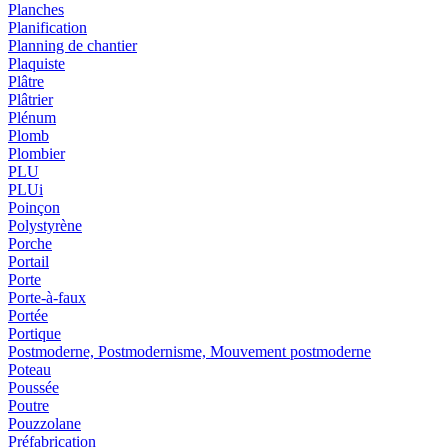
Planches
Planification
Planning de chantier
Plaquiste
Plâtre
Plâtrier
Plénum
Plomb
Plombier
PLU
PLUi
Poinçon
Polystyrène
Porche
Portail
Porte
Porte-à-faux
Portée
Portique
Postmoderne, Postmodernisme, Mouvement postmoderne
Poteau
Poussée
Poutre
Pouzzolane
Préfabrication