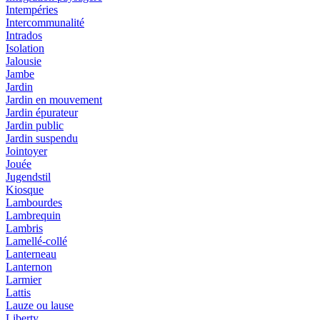
Intempéries
Intercommunalité
Intrados
Isolation
Jalousie
Jambe
Jardin
Jardin en mouvement
Jardin épurateur
Jardin public
Jardin suspendu
Jointoyer
Jouée
Jugendstil
Kiosque
Lambourdes
Lambrequin
Lambris
Lamellé-collé
Lanterneau
Lanternon
Larmier
Lattis
Lauze ou lause
Liberty