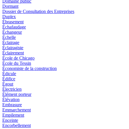
Domaine public
Dormant
Dossier de Consultation des Entreprises
Duplex
Ébrasement
Échafaudage
Échangeur
Échelle
Éclairage
Éclairagiste
Éclairement
École de Chicago
École du Tessin
Économiste de la construction
Édicule
Édifice
Égout
Électricien
Élément porteur
Élévation
Embrasure
Emmarchement
Empilement
Enceinte
Encorbellement