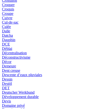
Croisillon
Croquer
Croquis
Croupe
Cuivre
Cul-de-sac
Culée
Dalle
Datcha
Dauphin
DCE
Déblai
Décentralisation
Déconstructivisme
Décor
Demeure
Dent creuse
Descente d’eaux pluviales
Dessin
Destijl
DET
Deutscher Werkbund
Développement durable
Devis
Domaine privé