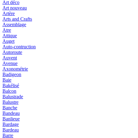
Art déco
Art nouveau
Artère
Arts and Crafts
Assemblage
Atre
Attique
Auget
Auto-contruction
Autoroute
Auvent
Avenue
Axonométrie
Badigeon
Baie
Bakélisé
Balcon
Balustrade
Balustre
Banche
Bandeau
Banlieue
Bardage
Bardeau
Barre