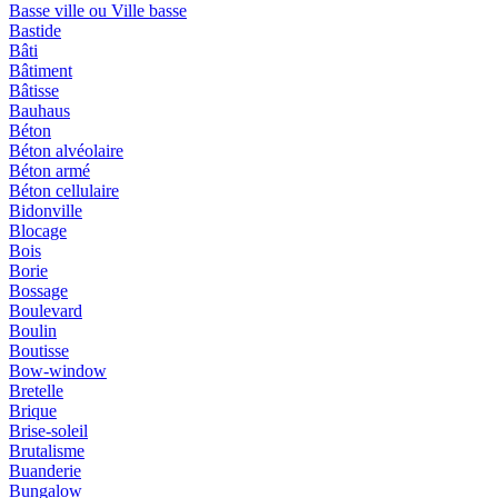
Basse ville ou Ville basse
Bastide
Bâti
Bâtiment
Bâtisse
Bauhaus
Béton
Béton alvéolaire
Béton armé
Béton cellulaire
Bidonville
Blocage
Bois
Borie
Bossage
Boulevard
Boulin
Boutisse
Bow-window
Bretelle
Brique
Brise-soleil
Brutalisme
Buanderie
Bungalow