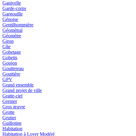
Ganivelle
Garde-corps
Gargouille
Génoise
Gentilhommière
Géométral
Géomètre
Giron
Gîte
Gobetage
Gobetis
Goujon
Gouttereau
Gouttière
GPV
Grand ensemble
Grand projet de ville
Gratte-ciel
Grenier
Gros œuvre
Grotte
Grutier
Guillotine
Habitation
Habitation à Loyer Modéré