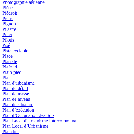
Photographie aérienne
Pièce
Piédroit
Pierre
Pignon
Pilastre
Pilier
Pilotis
Pisé
Piste cyclable
Place
Placette
Plafond
Plain-pied
Plan
Plan d'urbanisme
Plan de détail
Plan de masse
Plan de niveau
Plan de situation
Plan d’exécution
Plan d’Occupation des Sols
Plan Local d'Urbanisme Intercommunal
Plan Local d’Urbanisme
Plancher