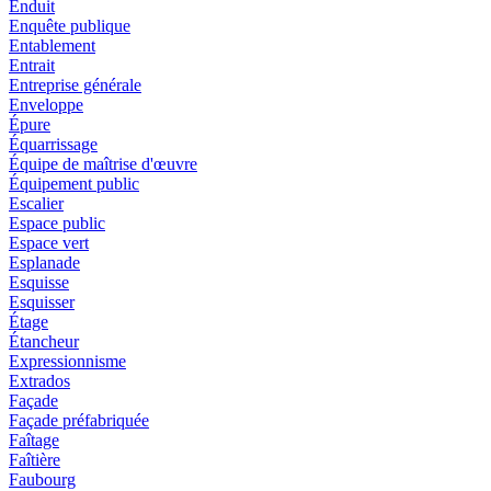
Enduit
Enquête publique
Entablement
Entrait
Entreprise générale
Enveloppe
Épure
Équarrissage
Équipe de maîtrise d'œuvre
Équipement public
Escalier
Espace public
Espace vert
Esplanade
Esquisse
Esquisser
Étage
Étancheur
Expressionnisme
Extrados
Façade
Façade préfabriquée
Faîtage
Faîtière
Faubourg