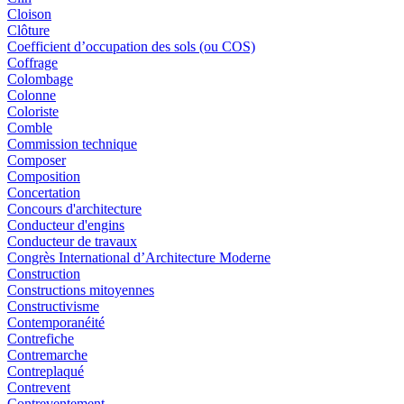
Cloison
Clôture
Coefficient d’occupation des sols (ou COS)
Coffrage
Colombage
Colonne
Coloriste
Comble
Commission technique
Composer
Composition
Concertation
Concours d'architecture
Conducteur d'engins
Conducteur de travaux
Congrès International d’Architecture Moderne
Construction
Constructions mitoyennes
Constructivisme
Contemporanéité
Contrefiche
Contremarche
Contreplaqué
Contrevent
Contreventement