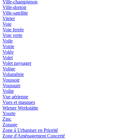
Ville-champignon
Ville-dortoir
Ville-satellite
Vitrier
Voie
Voie ferrée
Voie verte
Voile
Voirie
Volée
Volet
Volet paysager
Volige
Volumétrie
Voussoir
Voussure
Voûte
Vue aérienne
Vues et masques
Wiener Werkstätte
Yourte
Zinc
Zonage
Zone à Urbaniser en Priorité
Zone d'Aménagement Concerté