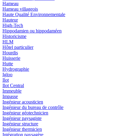
Hameau
Hameau villageois
Haute Qualité Environnementale
Hauteur
High-Tech
Hippodamien ou hippodaméen
Historicisme
HLM
Hôtel particulier
Hourdis
Huisserie
Hutte
Hydrographie
Igloo
Ilot
Ilot Central
Immeuble
Impasse
Ingénieur acousticien
Ingénieur du bureau de contrôle
Ingénieur géotechnicien
Ingénieur paysagiste
Ingénieur structure
Ingénieur thermicien
Intégration paysagère