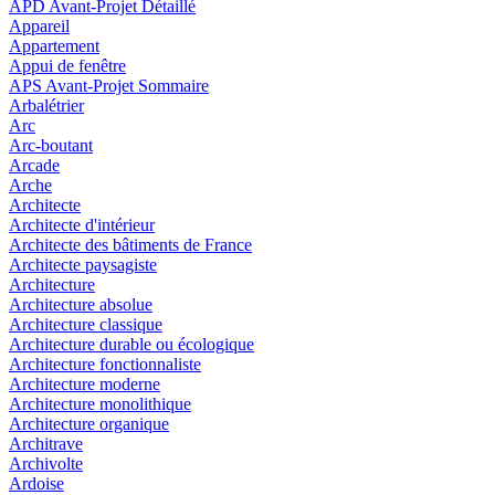
APD Avant-Projet Détaillé
Appareil
Appartement
Appui de fenêtre
APS Avant-Projet Sommaire
Arbalétrier
Arc
Arc-boutant
Arcade
Arche
Architecte
Architecte d'intérieur
Architecte des bâtiments de France
Architecte paysagiste
Architecture
Architecture absolue
Architecture classique
Architecture durable ou écologique
Architecture fonctionnaliste
Architecture moderne
Architecture monolithique
Architecture organique
Architrave
Archivolte
Ardoise