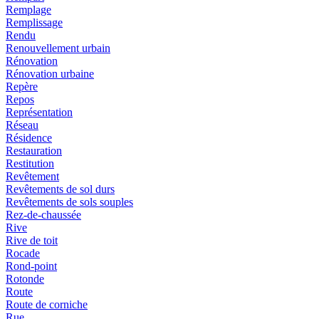
Remplage
Remplissage
Rendu
Renouvellement urbain
Rénovation
Rénovation urbaine
Repère
Repos
Représentation
Réseau
Résidence
Restauration
Restitution
Revêtement
Revêtements de sol durs
Revêtements de sols souples
Rez-de-chaussée
Rive
Rive de toit
Rocade
Rond-point
Rotonde
Route
Route de corniche
Rue