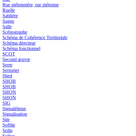
Rue piétonnière, rue piétonne
Ruelle
Sablière
Sagne
Salle
Scénographe
Schéma de Cohérence Territoriale
Schéma directeur
Schéma fonctionnel
SCOT
Second œuvre
Serre
Serrurier
Shed
SHOB
SHOB
SHON
SHON
SIG
Signalétique
Signalisation
Site
Soffite
Solin
Solive