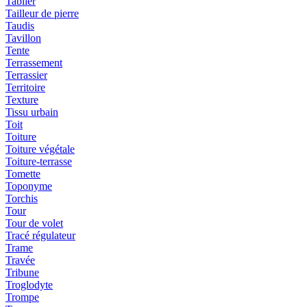
Tablier
Tailleur de pierre
Taudis
Tavillon
Tente
Terrassement
Terrassier
Territoire
Texture
Tissu urbain
Toit
Toiture
Toiture végétale
Toiture-terrasse
Tomette
Toponyme
Torchis
Tour
Tour de volet
Tracé régulateur
Trame
Travée
Tribune
Troglodyte
Trompe