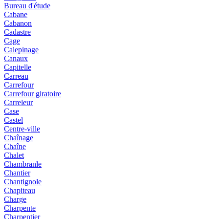
Bureau d'étude
Cabane
Cabanon
Cadastre
Cage
Calepinage
Canaux
Capitelle
Carreau
Carrefour
Carrefour giratoire
Carreleur
Case
Castel
Centre-ville
Chaînage
Chaîne
Chalet
Chambranle
Chantier
Chantignole
Chapiteau
Charge
Charpente
Charpentier