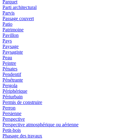
Parquet
Parti architectural
Parvis
Passage couvert
Patio
Patrimoine
Pavillon
Pays
Paysage
Paysagiste
Peau
Peintre
Pénates
Pendentif
Pénétrante
Pergola
Périphérique
Périurbain
Permis de construire
Perron
Persienne
Perspective
Perspective atmosphérique ou aérienne
Petit-bois
Phasage des travaux