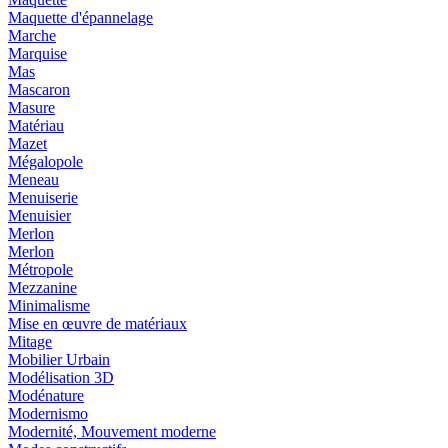
Maquette d'épannelage
Marche
Marquise
Mas
Mascaron
Masure
Matériau
Mazet
Mégalopole
Meneau
Menuiserie
Menuisier
Merlon
Merlon
Métropole
Mezzanine
Minimalisme
Mise en œuvre de matériaux
Mitage
Mobilier Urbain
Modélisation 3D
Modénature
Modernismo
Modernité, Mouvement moderne