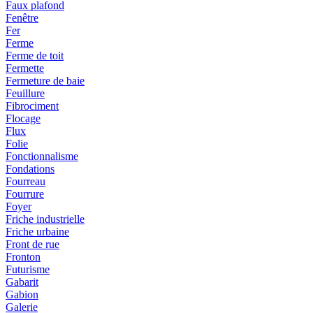
Faux plafond
Fenêtre
Fer
Ferme
Ferme de toit
Fermette
Fermeture de baie
Feuillure
Fibrociment
Flocage
Flux
Folie
Fonctionnalisme
Fondations
Fourreau
Fourrure
Foyer
Friche industrielle
Friche urbaine
Front de rue
Fronton
Futurisme
Gabarit
Gabion
Galerie