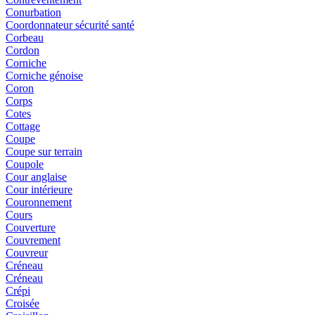
Conurbation
Coordonnateur sécurité santé
Corbeau
Cordon
Corniche
Corniche génoise
Coron
Corps
Cotes
Cottage
Coupe
Coupe sur terrain
Coupole
Cour anglaise
Cour intérieure
Couronnement
Cours
Couverture
Couvrement
Couvreur
Créneau
Créneau
Crépi
Croisée