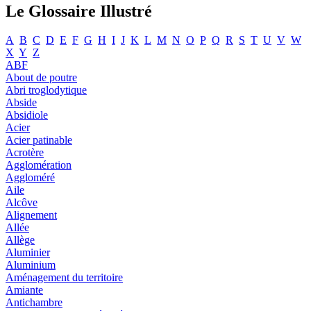
Le Glossaire Illustré
A
B
C
D
E
F
G
H
I
J
K
L
M
N
O
P
Q
R
S
T
U
V
W
X
Y
Z
ABF
About de poutre
Abri troglodytique
Abside
Absidiole
Acier
Acier patinable
Acrotère
Agglomération
Aggloméré
Aile
Alcôve
Alignement
Allée
Allège
Aluminier
Aluminium
Aménagement du territoire
Amiante
Antichambre