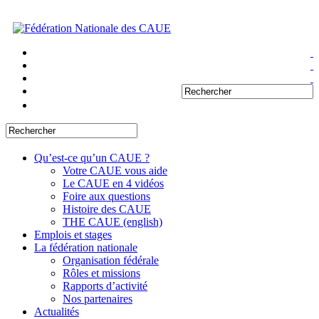
Qu’est-ce qu’un CAUE ?
Votre CAUE vous aide
Le CAUE en 4 vidéos
Foire aux questions
Histoire des CAUE
THE CAUE (english)
Emplois et stages
La fédération nationale
Organisation fédérale
Rôles et missions
Rapports d’activité
Nos partenaires
Actualités