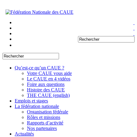
Qu’est-ce qu’un CAUE ?
Votre CAUE vous aide
Le CAUE en 4 vidéos
Foire aux questions
Histoire des CAUE
THE CAUE (english)
Emplois et stages
La fédération nationale
Organisation fédérale
Rôles et missions
Rapports d’activité
Nos partenaires
Actualités