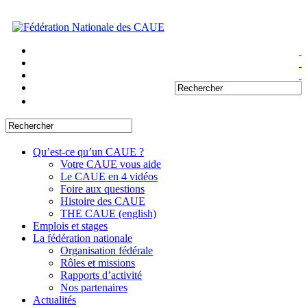
Qu’est-ce qu’un CAUE ?
Votre CAUE vous aide
Le CAUE en 4 vidéos
Foire aux questions
Histoire des CAUE
THE CAUE (english)
Emplois et stages
La fédération nationale
Organisation fédérale
Rôles et missions
Rapports d’activité
Nos partenaires
Actualités