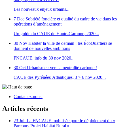
Les nouveaux enjeux urbains...
7 Dec
Sobriété foncière et qualité du cadre de vie dans les
opérations d’aménagement
Un guide du CAUE de Haute-Garonne, 2020...
30 Nov
Habiter la ville de demain : les ÉcoQuartiers se
donnent de nouvelles ambitions
FNCAUE, info du 30 nov 2020...
30 Oct
Urbanisme : vers la neutralité carbone !
CAUE des Pyrénées-Atlantiques, 3 > 6 nov 2020...
Haut de page
Contactez-nous
Articles récents
23 Juil
La FNCAUE mobilisée pour le déploiement du «
Parcours Projet Habitat Rural »