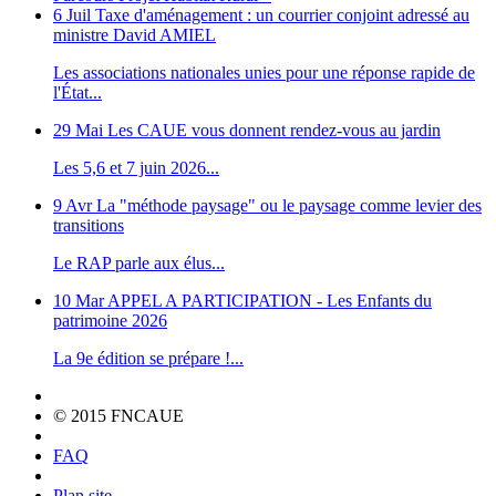
6 Juil
Taxe d'aménagement : un courrier conjoint adressé au
ministre David AMIEL
Les associations nationales unies pour une réponse rapide de
l'État...
29 Mai
Les CAUE vous donnent rendez-vous au jardin
Les 5,6 et 7 juin 2026...
9 Avr
La "méthode paysage" ou le paysage comme levier des
transitions
Le RAP parle aux élus...
10 Mar
APPEL A PARTICIPATION - Les Enfants du
patrimoine 2026
La 9e édition se prépare !...
© 2015 FNCAUE
FAQ
Plan site