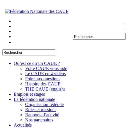
Qu’est-ce qu’un CAUE ?
Votre CAUE vous aide
Le CAUE en 4 vidéos
Foire aux questions
Histoire des CAUE
THE CAUE (english)
Emplois et stages
La fédération nationale
Organisation fédérale
Rôles et missions
Rapports d’activité
Nos partenaires
Actualités