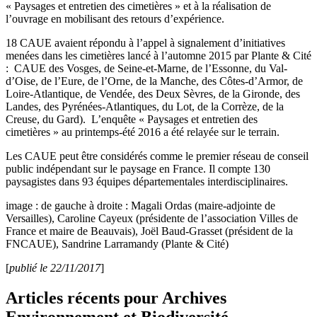
« Paysages et entretien des cimetières » et à la réalisation de
l’ouvrage en mobilisant des retours d’expérience.
18 CAUE avaient répondu à l’appel à signalement d’initiatives
menées dans les cimetières lancé à l’automne 2015 par Plante & Cité
: CAUE des Vosges, de Seine-et-Marne, de l’Essonne, du Val-
d’Oise, de l’Eure, de l’Orne, de la Manche, des Côtes-d’Armor, de
Loire-Atlantique, de Vendée, des Deux Sèvres, de la Gironde, des
Landes, des Pyrénées-Atlantiques, du Lot, de la Corrèze, de la
Creuse, du Gard). L’enquête « Paysages et entretien des
cimetières » au printemps-été 2016 a été relayée sur le terrain.
Les CAUE peut être considérés comme le premier réseau de conseil
public indépendant sur le paysage en France. Il compte 130
paysagistes dans 93 équipes départementales interdisciplinaires.
image : de gauche à droite : Magali Ordas (maire-adjointe de
Versailles), Caroline Cayeux (présidente de l’association Villes de
France et maire de Beauvais), Joël Baud-Grasset (président de la
FNCAUE), Sandrine Larramandy (Plante & Cité)
[
publié le 22/11/2017
]
Articles récents pour Archives