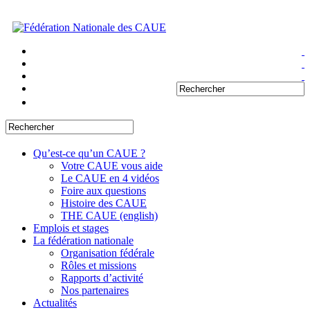
Qu’est-ce qu’un CAUE ?
Votre CAUE vous aide
Le CAUE en 4 vidéos
Foire aux questions
Histoire des CAUE
THE CAUE (english)
Emplois et stages
La fédération nationale
Organisation fédérale
Rôles et missions
Rapports d’activité
Nos partenaires
Actualités