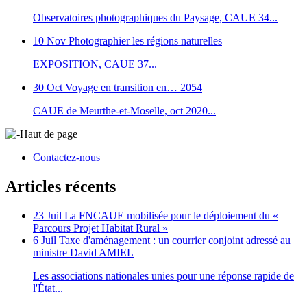
Observatoires photographiques du Paysage, CAUE 34...
10 Nov
Photographier les régions naturelles
EXPOSITION, CAUE 37...
30 Oct
Voyage en transition en… 2054
CAUE de Meurthe-et-Moselle, oct 2020...
Haut de page
Contactez-nous
Articles récents
23 Juil
La FNCAUE mobilisée pour le déploiement du «
Parcours Projet Habitat Rural »
6 Juil
Taxe d'aménagement : un courrier conjoint adressé au
ministre David AMIEL
Les associations nationales unies pour une réponse rapide de
l'État...