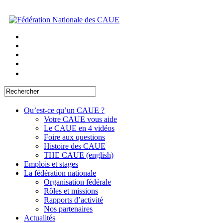
Qu’est-ce qu’un CAUE ?
Votre CAUE vous aide
Le CAUE en 4 vidéos
Foire aux questions
Histoire des CAUE
THE CAUE (english)
Emplois et stages
La fédération nationale
Organisation fédérale
Rôles et missions
Rapports d’activité
Nos partenaires
Actualités