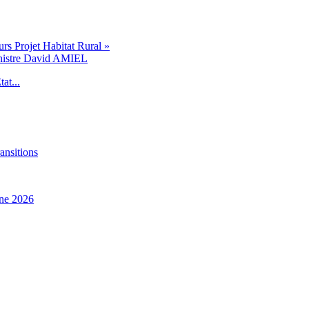
s Projet Habitat Rural »
inistre David AMIEL
at...
ansitions
ne 2026